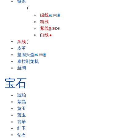
链条
(
绿线
粉线
紫线
白线
黑线
)
皮革
坚固头盔
泰拉制笼机
丝绸
宝石
琥珀
紫晶
黄玉
蓝玉
翡翠
红玉
钻石