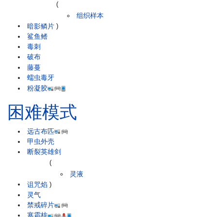
(
组织样本
暗影鳞片
)
鲨鱼鳍
毒刺
破布
藤蔓
蠕虫毒牙
粉凝胶
困难模式
远古布匹
甲虫外壳
断裂英雄剑
(
灵液
诅咒焰
)
灵气
禁戒碎片
寒霜核