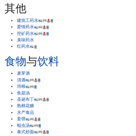
其他
建筑工药水
爱情药水
挖矿药水
臭味药水
红药水
食物
与
饮料
麦芽酒
清酒
培根
鱼菇汤
圣诞布丁
熟棉花糖
水产食品
姜饼
蛆虫汤
泰式炒面