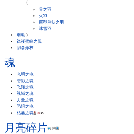
(
骨之羽
火羽
巨型鸟妖之羽
冰雪羽
羽毛
)
褴褛蜜蜂之翼
阴森嫩枝
魂
光明之魂
暗影之魂
飞翔之魂
视域之魂
力量之魂
恐惧之魂
枯萎之魂
月亮碎片