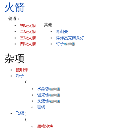
火箭
普通：
其他：
初级火箭
二级火箭
毒刺矢
三级火箭
爆炸杰克南瓜灯
四级火箭
钉子
杂项
照明弹
种子
(
水晶镖
诅咒镖
灵液镖
毒镖
飞镖
)
(
黑檀沙块