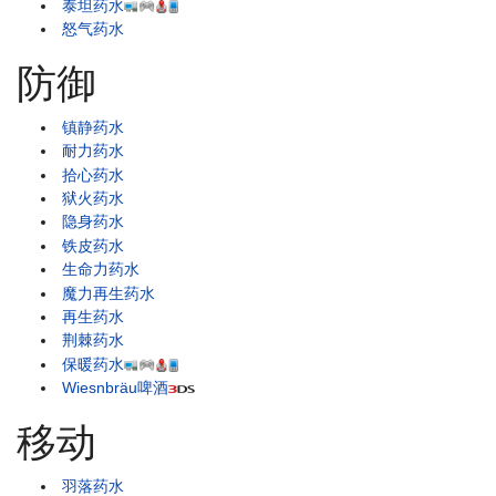
泰坦药水
怒气药水
防御
镇静药水
耐力药水
拾心药水
狱火药水
隐身药水
铁皮药水
生命力药水
魔力再生药水
再生药水
荆棘药水
保暖药水
Wiesnbräu啤酒
移动
羽落药水