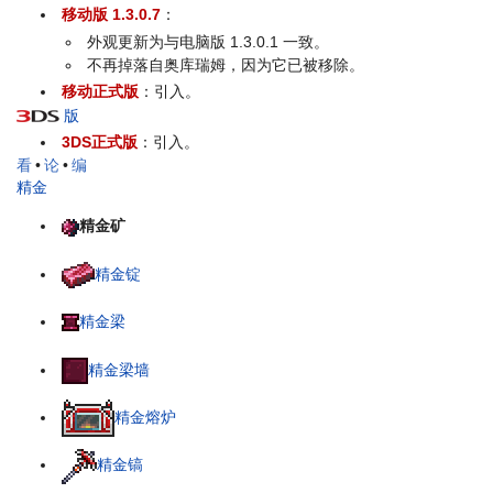
移动版 1.3.0.7
：
外观更新为与电脑版 1.3.0.1 一致。
不再掉落自奥库瑞姆，因为它已被移除。
移动正式版
：引入。
版
3DS正式版
：引入。
看
•
论
•
编
精金
精金矿
精金锭
精金梁
精金梁墙
精金熔炉
精金镐