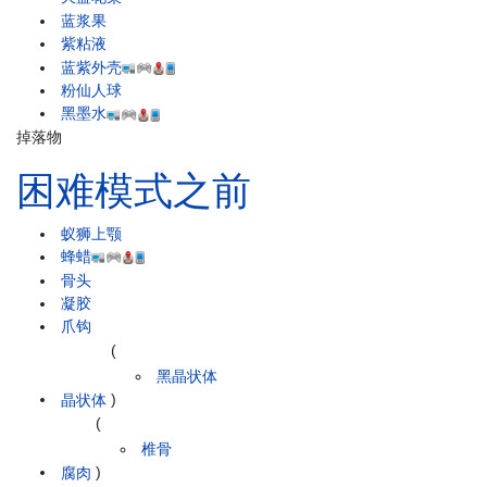
蓝浆果
紫粘液
蓝紫外壳
粉仙人球
黑墨水
掉落物
困难模式之前
蚁狮上颚
蜂蜡
骨头
凝胶
爪钩
(
黑晶状体
晶状体
)
(
椎骨
腐肉
)