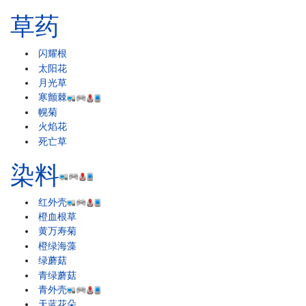
草药
闪耀根
太阳花
月光草
寒颤棘
幌菊
火焰花
死亡草
染料
红外壳
橙血根草
黄万寿菊
橙绿海藻
绿蘑菇
青绿蘑菇
青外壳
天蓝花朵