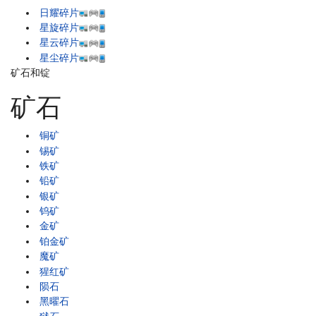
日耀碎片
星旋碎片
星云碎片
星尘碎片
矿石和锭
矿石
铜矿
锡矿
铁矿
铅矿
银矿
钨矿
金矿
铂金矿
魔矿
猩红矿
陨石
黑曜石