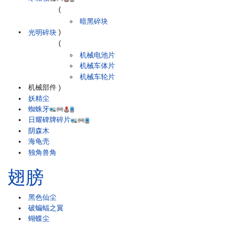
(
暗黑碎块
光明碎块
)
(
机械电池片
机械车体片
机械车轮片
机械部件
)
妖精尘
蜘蛛牙
日耀碑牌碎片
阴森木
海龟壳
独角兽角
翅膀
黑色仙尘
破蝙蝠之翼
蝴蝶尘