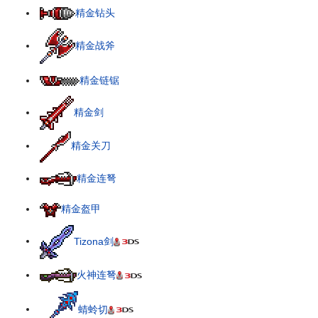
精金钻头
精金战斧
精金链锯
精金剑
精金关刀
精金连弩
精金盔甲
Tizona剑
火神连弩
蜻蛉切