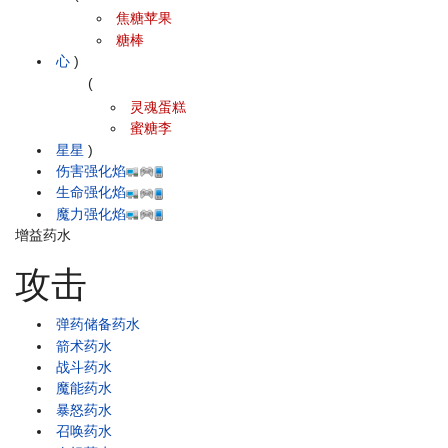
焦糖苹果
糖棒
心
)
(
灵魂蛋糕
蜜糖李
星星
)
伤害强化焰
生命强化焰
魔力强化焰
增益药水
攻击
弹药储备药水
箭术药水
战斗药水
魔能药水
暴怒药水
召唤药水