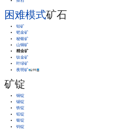
狱石
困难模式
矿石
钴矿
钯金矿
秘银矿
山铜矿
精金矿
钛金矿
叶绿矿
夜明矿
矿锭
铜锭
锡锭
铁锭
铅锭
银锭
钨锭