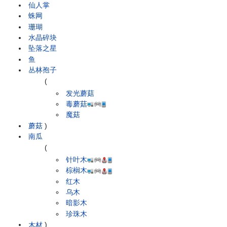
仙人掌
蛛网
珊瑚
水晶碎块
坠落之星
鱼
丛林孢子
(
发光蘑菇
毒蘑菇
魔菇
蘑菇
)
南瓜
(
针叶木
棕榈木
红木
乌木
暗影木
珍珠木
木材
)