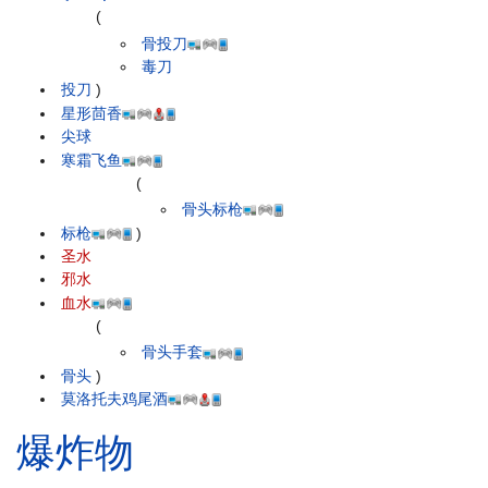
(
骨投刀
毒刀
投刀
)
星形茴香
尖球
寒霜飞鱼
(
骨头标枪
标枪
)
圣水
邪水
血水
(
骨头手套
骨头
)
莫洛托夫鸡尾酒
爆炸物