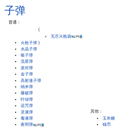
子弹
普通：
(
无尽火枪袋
火枪子弹
)
水晶子弹
银子弹
流星弹
派对弹
金子弹
高射速子弹
纳米弹
爆破弹
叶绿弹
诅咒弹
其他：
灵液弹
毒液弹
玉米糖
夜明弹
钱币