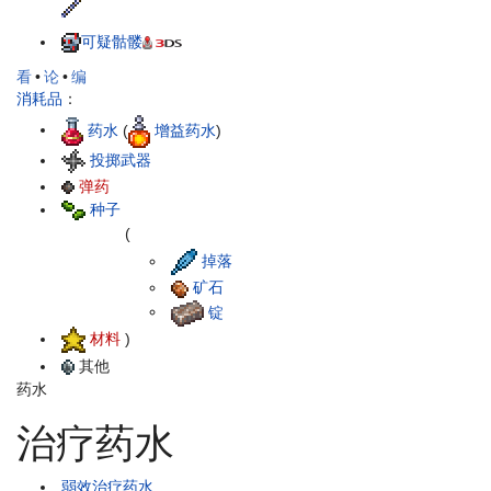
可疑骷髅
看
•
论
•
编
消耗品
：
药水
(
增益药水
)
投掷武器
弹药
种子
(
掉落
矿石
锭
材料
)
其他
药水
治疗药水
弱效治疗药水