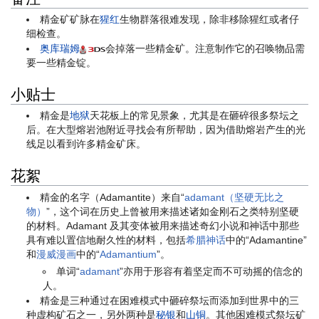
精金矿矿脉在
猩红
生物群落很难发现，除非移除猩红或者仔
细检查。
奥库瑞姆
会掉落一些精金矿。注意制作它的召唤物品需
要一些精金锭。
小贴士
精金是
地狱
天花板上的常见景象，尤其是在砸碎很多祭坛之
后。在大型熔岩池附近寻找会有所帮助，因为借助熔岩产生的光
线足以看到许多精金矿床。
花絮
精金的名字（Adamantite）来自“
adamant（坚硬无比之
物）
”，这个词在历史上曾被用来描述诸如金刚石之类特别坚硬
的材料。Adamant 及其变体被用来描述奇幻小说和神话中那些
具有难以置信地耐久性的材料，包括
希腊神话
中的“Adamantine”
和
漫威漫画
中的“
Adamantium
”。
单词“
adamant
”亦用于形容有着坚定而不可动摇的信念的
人。
精金是三种通过在困难模式中砸碎祭坛而添加到世界中的三
种虚构矿石之一，另外两种是
秘银
和
山铜
。其他困难模式祭坛矿