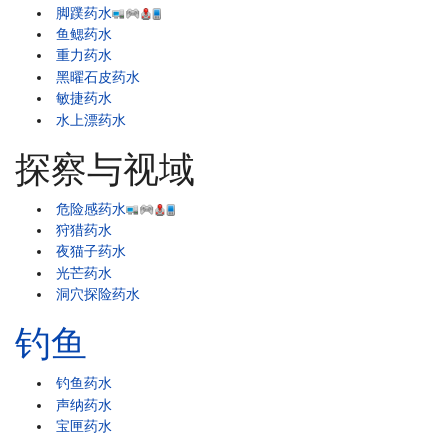
脚蹼药水
鱼鳃药水
重力药水
黑曜石皮药水
敏捷药水
水上漂药水
探察与视域
危险感药水
狩猎药水
夜猫子药水
光芒药水
洞穴探险药水
钓鱼
钓鱼药水
声纳药水
宝匣药水