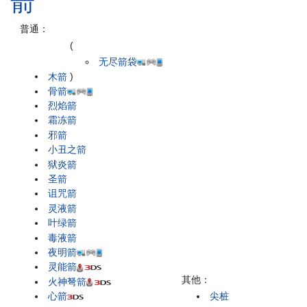
箭
普通：
(
无尽箭袋
木箭
)
骨箭
烈焰箭
霜冻箭
邪箭
小丑之箭
狱炎箭
圣箭
诅咒箭
灵液箭
叶绿箭
毒液箭
夜明箭
灵能箭
其他：
火神弩箭
心箭
尖桩