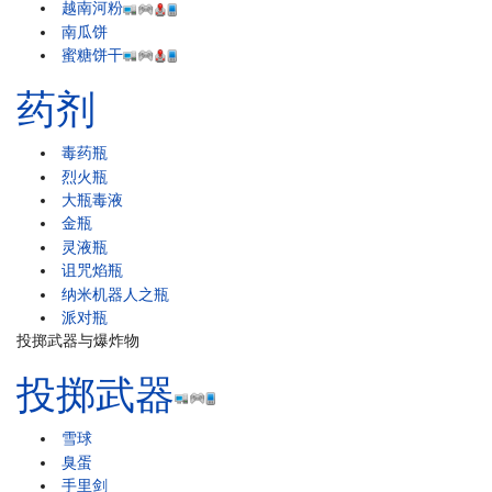
越南河粉
南瓜饼
蜜糖饼干
药剂
毒药瓶
烈火瓶
大瓶毒液
金瓶
灵液瓶
诅咒焰瓶
纳米机器人之瓶
派对瓶
投掷武器与爆炸物
投掷武器
雪球
臭蛋
手里剑