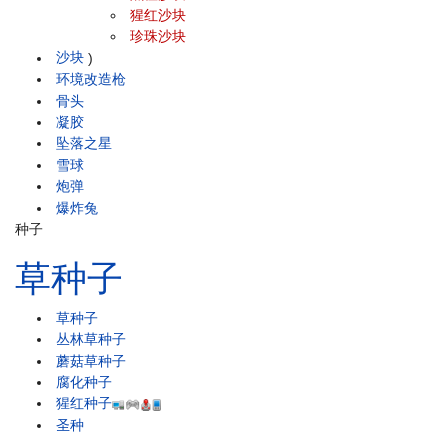
猩红沙块
珍珠沙块
沙块
)
环境改造枪
骨头
凝胶
坠落之星
雪球
炮弹
爆炸兔
种子
草种子
草种子
丛林草种子
蘑菇草种子
腐化种子
猩红种子
圣种