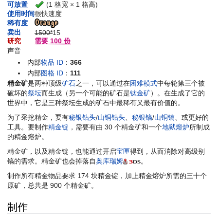
(1 格宽 × 1 格高)
可放置
使用时间
很快速度
稀有度
卖出
1500*
15
研究
需要 100 份
声音
内部
物品 ID
：
366
内部
图格 ID
：
111
精金矿
是两种顶级
矿石
之一，可以通过在
困难模式
中每轮第三个被
破坏的
祭坛
而生成（另一个可能的矿石是
钛金矿
）。在生成了它的
世界中，它是三种祭坛生成的矿石中最稀有又最有价值的。
为了采挖精金，要有
秘银钻头
/
山铜钻头
、
秘银镐
/
山铜镐
、或更好的
工具。要制作
精金锭
，需要有由 30 个精金矿和一个
地狱熔炉
所制成
的精金熔炉。
精金矿，以及精金锭，也能通过开启
宝匣
得到，从而消除对高级别
镐的需求。精金矿也会掉落自
奥库瑞姆
。
制作所有精金物品要求 174 块精金锭，加上精金熔炉所需的三十个
原矿，总共是 900 个精金矿。
制作