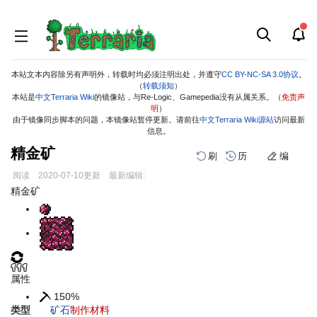
本站文本内容除另有声明外，转载时均必须注明出处，并遵守
CC BY-NC-SA 3.0协议
。
（
转载须知
）
本站是
中文Terraria Wiki
的镜像站，与Re-Logic、Gamepedia没有从属关系。（
免责声
明
）
由于镜像同步脚本的问题，本镜像站暂停更新。请前往
中文Terraria Wiki源站
访问最新
信息。
精金矿
刷
历
编
阅读
2020-07-10
更新
最新编辑:
跳
跳
精金矿
到
到
导
搜
航
索
属性
150%
类型
矿石
制作材料