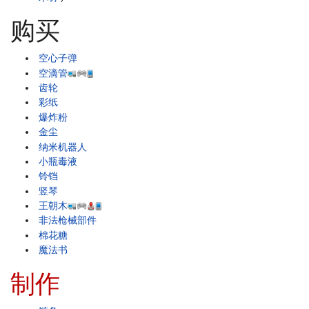
购买
空心子弹
空滴管
齿轮
彩纸
爆炸粉
金尘
纳米机器人
小瓶毒液
铃铛
竖琴
王朝木
非法枪械部件
棉花糖
魔法书
制作