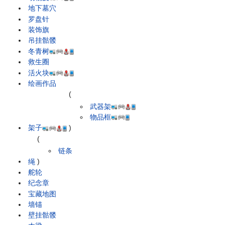
地下墓穴
罗盘针
装饰旗
吊挂骷髅
冬青树
救生圈
活火块
绘画作品
(
武器架
物品框
架子
)
(
链条
绳
)
舵轮
纪念章
宝藏地图
墙锚
壁挂骷髅