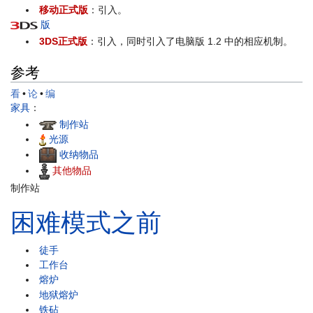
移动正式版
：引入。
版
3DS正式版
：引入，同时引入了电脑版 1.2 中的相应机制。
参考
看
•
论
•
编
家具
：
制作站
光源
收纳物品
其他物品
制作站
困难模式之前
徒手
工作台
熔炉
地狱熔炉
铁砧