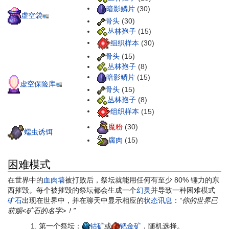
暗影鳞片
(30)
虚空袋
骨头
(30)
丛林孢子
(15)
组织样本
(30)
骨头
(15)
丛林孢子
(8)
暗影鳞片
(15)
虚空保险库
骨头
(15)
丛林孢子
(8)
组织样本
(15)
魔粉
(30)
蠕虫诱饵
腐肉
(15)
困难模式
在世界中的
血肉墙
被打败后，祭坛就能用任何有至少 80% 锤力的东
西摧毁。每个被摧毁的祭坛都会生成一个
幻灵
并导致一种困难模式
矿石
出现在世界中，并在聊天中显示相应的
状态讯息
：
“你的世界已
获赐<矿石的名字>！”
第一个祭坛：
钴矿
或
钯金矿
，随机选择。