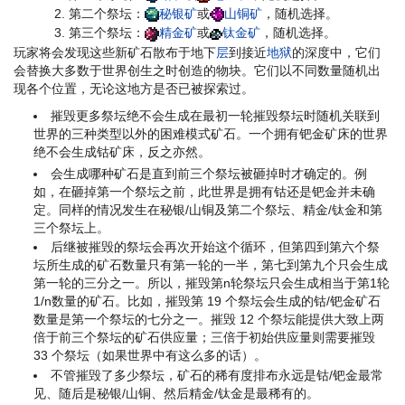
第二个祭坛：
秘银矿
或
山铜矿
，随机选择。
第三个祭坛：
精金矿
或
钛金矿
，随机选择。
玩家将会发现这些新矿石散布于地下
层
到接近
地狱
的深度中，它们
会替换大多数于世界创生之时创造的物块。它们以不同数量随机出
现各个位置，无论这地方是否已被探索过。
摧毁更多祭坛绝不会生成在最初一轮摧毁祭坛时随机关联到
世界的三种类型以外的困难模式矿石。一个拥有钯金矿床的世界
绝不会生成钴矿床，反之亦然。
会生成哪种矿石是直到前三个祭坛被砸掉时才确定的。例
如，在砸掉第一个祭坛之前，此世界是拥有钴还是钯金并未确
定。同样的情况发生在秘银/山铜及第二个祭坛、精金/钛金和第
三个祭坛上。
后继被摧毁的祭坛会再次开始这个循环，但第四到第六个祭
坛所生成的矿石数量只有第一轮的一半，第七到第九个只会生成
第一轮的三分之一。所以，摧毁第n轮祭坛只会生成相当于第1轮
1/n数量的矿石。比如，摧毁第 19 个祭坛会生成的钴/钯金矿石
数量是第一个祭坛的七分之一。摧毁 12 个祭坛能提供大致上两
倍于前三个祭坛的矿石供应量；三倍于初始供应量则需要摧毁
33 个祭坛（如果世界中有这么多的话）。
不管摧毁了多少祭坛，矿石的稀有度排布永远是钴/钯金最常
见、随后是秘银/山铜、然后精金/钛金是最稀有的。