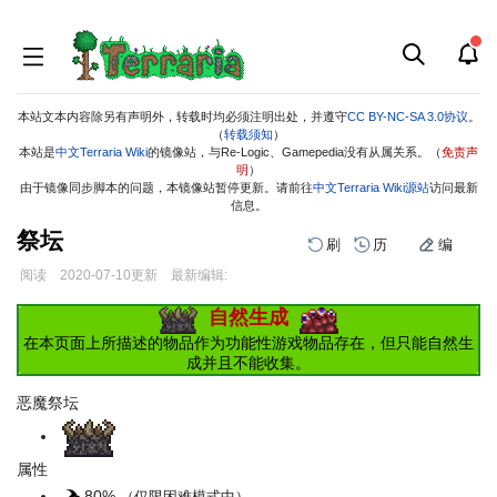
本站文本内容除另有声明外，转载时均必须注明出处，并遵守
CC BY-NC-SA 3.0协议
。
（
转载须知
）
本站是
中文Terraria Wiki
的镜像站，与Re-Logic、Gamepedia没有从属关系。（
免责声
明
）
由于镜像同步脚本的问题，本镜像站暂停更新。请前往
中文Terraria Wiki源站
访问最新
信息。
祭坛
刷
历
编
阅读
2020-07-10
更新
最新编辑:
跳
跳
自然生成
到
到
在本页面上所描述的物品作为功能性游戏物品存在，但只能自然生
导
搜
成并且不能收集。
航
索
恶魔祭坛
属性
80%
（仅限困难模式中）