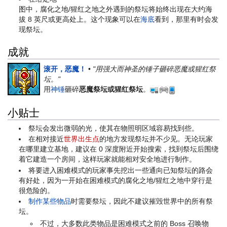
图中，腐化之地/猩红之地之外遇到的祭坛将始终出现在大约海
拔 8 英尺或更高处上。这个现象可以在
海底
看到，那里有时会发
现祭坛。
成就
滚开，恶魔！
•
"用强大而神圣的锤子砸碎恶魔或猩红祭
坛。"
用
神锤
砸碎
恶魔祭坛或猩红祭坛
。
小贴士
祭坛会发出微弱的光，使其在物照明区域容易找到些。
在相对接近
世界出生点
的地方发现祭坛并不少见。无论玩家
在哪里建立基地，建议在 0 深度附近开始搜索，找到祭坛后围绕
着它建造一个房间，这样玩家就能相对安全地进行制作。
将要进入困难模式的玩家事先挖出一些通向已知祭坛的路会
有好处，因为一开始在困难模式的腐化之地/猩红之地中穿行是
很危险的。
制作某些物品
时需要祭坛，因此不建议摧毁世界中的所有祭
坛。
不过，大多数此类物品是困难模式之前的 Boss 召唤物