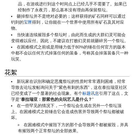
品，在游戏进行到这个时间点上已经几乎不需要了。如果已
经制作了永夜刃，那么基本没有理由再保留祭坛。
砸掉祭坛并不是绝对必要的；这样获得的矿石同样可以通过
钓到的
宝匣
得到，让你能在一个世界中使用所有矿石及其对应
物。
当快速连续摧毁多个祭坛时，由此而生成的大群幻灵可能会
变得难以应付。因此，不建议在打败幻灵前就砸碎另一个祭坛。
在困难模式之前或是用锤力低于80%的锤在任何官方的版本
中都不会以任何方式掉落任何的装备，号称其会掉落装备只一种
玩笑。
花絮
新玩家在识别和确定恶魔祭坛的性质时常常遇到困难，经常
导致去论坛发帖询问关于“紫色有刺的东西”，这在泰拉瑞亚社区
已经变成了一个显著的社会现象。有个
标题讯息
引用了这点，文
字是“
泰拉瑞亚：那紫色的尖玩艺儿是什么？
”
在一些罕见的情况下，一个祭坛会生成在另外一个祭坛顶
上。在困难模式之前锤击它会造成伤害并导致两个祭坛都被破
坏。
在困难模式中摧毁下方的那个会导致两个都被摧毁，并具
有摧毁两个正常祭坛的全部效果。