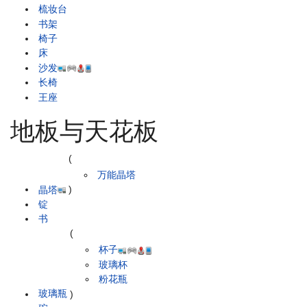
梳妆台
书架
椅子
床
沙发
长椅
王座
地板与天花板
(
万能晶塔
晶塔
)
锭
书
(
杯子
玻璃杯
粉花瓶
玻璃瓶
)