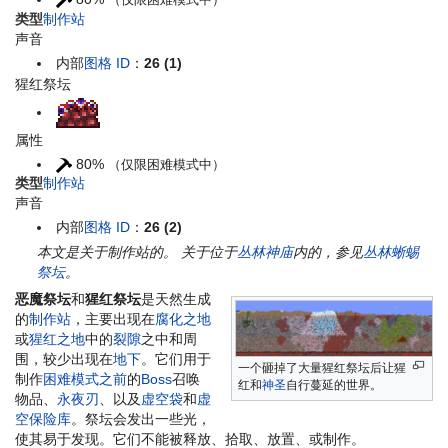
类型
制作站
声音
内部
图格 ID
：
26 (1)
猩红祭坛
属性
80%
（仅限困难模式中）
类型
制作站
声音
内部
图格 ID
：
26 (2)
本文是关于制作站的。 关于位于
丛林神庙
内的，参见
丛林蜥蜴
祭坛
。
恶魔祭坛
和
猩红祭坛
是天然生成
的
制作站
，主要出现在
腐化之地
或
猩红之地
中的
裂隙
之中和周
围，较少出现在
地下
。它们用于
一个砸掉了大量猩红祭坛后让猩
制作
困难模式之前
的
Boss
召唤
红和
神圣
自行蔓延的世界。
物品、
永夜刃
、以及
虚空袋
和
虚
空保险库
。祭坛会发出一些光，
使其易于发现。它们不能被释放、拾取、放置、或制作。