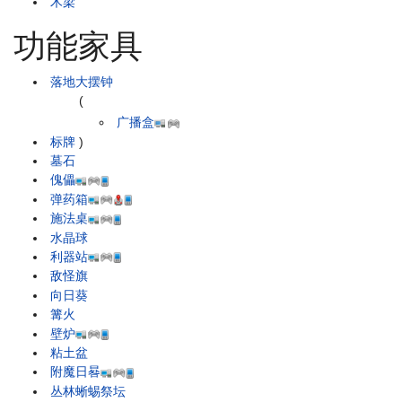
木梁
功能家具
落地大摆钟
(
广播盒
标牌
)
墓石
傀儡
弹药箱
施法桌
水晶球
利器站
敌怪旗
向日葵
篝火
壁炉
粘土盆
附魔日晷
丛林蜥蜴祭坛