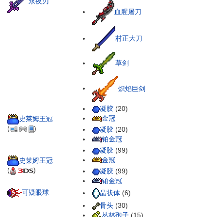
永夜刃
血腥屠刀
村正大刀
草剑
炽焰巨剑
凝胶
(20)
金冠
史莱姆王冠
(
)
凝胶
(20)
铂金冠
凝胶
(99)
金冠
史莱姆王冠
(
)
凝胶
(99)
铂金冠
可疑眼球
晶状体
(6)
骨头
(30)
丛林孢子
(15)