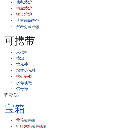
地狱熔炉
精金熔炉
钛金熔炉
丛林蜥蜴祭坛
熔岩灯
可携带
火把
蜡烛
荧光棒
粘性荧光棒
挖矿头盔
水母项链
信号枪
收纳物品
宝箱
骨箱
针叶木箱