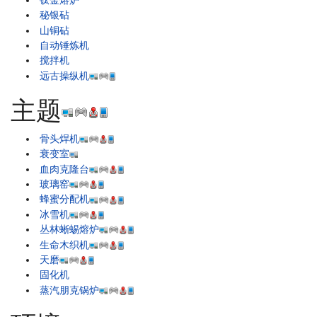
秘银砧
山铜砧
自动锤炼机
搅拌机
远古操纵机
主题
骨头焊机
衰变室
血肉克隆台
玻璃窑
蜂蜜分配机
冰雪机
丛林蜥蜴熔炉
生命木织机
天磨
固化机
蒸汽朋克锅炉