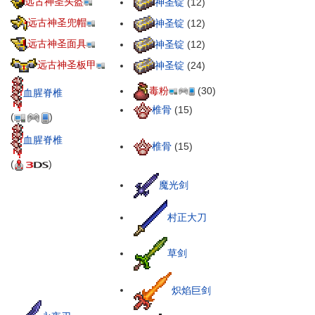
远古神圣头盔
神圣锭
(12)
远古神圣兜帽
神圣锭
(12)
远古神圣面具
神圣锭
(12)
远古神圣板甲
神圣锭
(24)
毒粉
(30)
血腥脊椎
椎骨
(15)
(
)
血腥脊椎
椎骨
(15)
(
)
魔光剑
村正大刀
草剑
炽焰巨剑