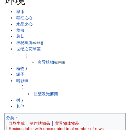
环境
藏币
猩红之心
水晶之心
幼虫
蘑菇
神秘碑牌
世纪之花球茎
(
奇异植物
植物
)
罐子
暗影珠
(
巨型发光蘑菇
树
)
其他
分类
：
自然生成
制作站物品
背景物体物品
Recipes table with unexcepted total number of rows