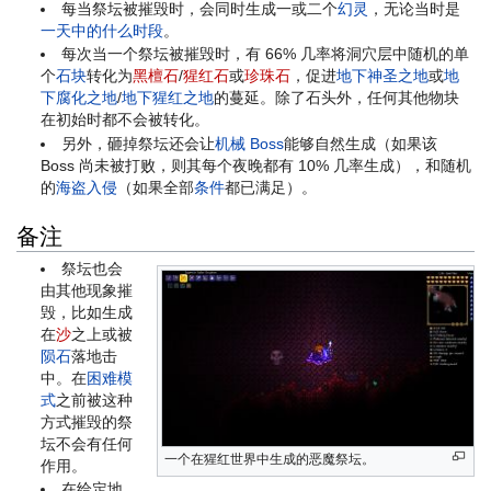
每当祭坛被摧毁时，会同时生成一或二个
幻灵
，无论当时是
一天中的什么时段
。
每次当一个祭坛被摧毁时，有 66% 几率将洞穴层中随机的单
个
石块
转化为
黑檀石
/
猩红石
或
珍珠石
，促进
地下神圣之地
或
地
下腐化之地
/
地下猩红之地
的蔓延。除了石头外，任何其他物块
在初始时都不会被转化。
另外，砸掉祭坛还会让
机械 Boss
能够自然生成（如果该
Boss 尚未被打败，则其每个夜晚都有 10% 几率生成），和随机
的
海盗入侵
（如果全部
条件
都已满足）。
备注
祭坛也会
由其他现象摧
毁，比如生成
在
沙
之上或被
陨石
落地击
中。在
困难模
式
之前被这种
方式摧毁的祭
坛不会有任何
一个在猩红世界中生成的恶魔祭坛。
作用。
在给定地