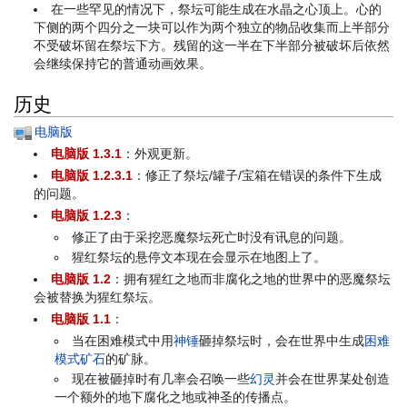
在一些罕见的情况下，祭坛可能生成在水晶之心顶上。心的
下侧的两个四分之一块可以作为两个独立的物品收集而上半部分
不受破坏留在祭坛下方。残留的这一半在下半部分被破坏后依然
会继续保持它的普通动画效果。
历史
电脑版
电脑版 1.3.1
：外观更新。
电脑版 1.2.3.1
：修正了祭坛/罐子/宝箱在错误的条件下生成
的问题。
电脑版 1.2.3
：
修正了由于采挖恶魔祭坛死亡时没有讯息的问题。
猩红祭坛的悬停文本现在会显示在地图上了。
电脑版 1.2
：拥有猩红之地而非腐化之地的世界中的恶魔祭坛
会被替换为猩红祭坛。
电脑版 1.1
：
当在困难模式中用
神锤
砸掉祭坛时，会在世界中生成
困难
模式矿石
的矿脉。
现在被砸掉时有几率会召唤一些
幻灵
并会在世界某处创造
一个额外的地下腐化之地或神圣的传播点。