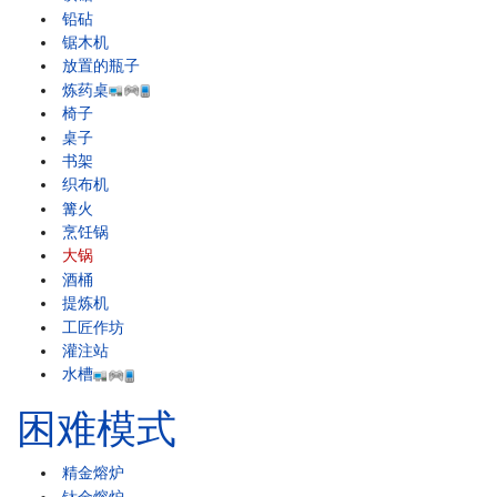
铅砧
锯木机
放置的瓶子
炼药桌
椅子
桌子
书架
织布机
篝火
烹饪锅
大锅
酒桶
提炼机
工匠作坊
灌注站
水槽
困难模式
精金熔炉
钛金熔炉