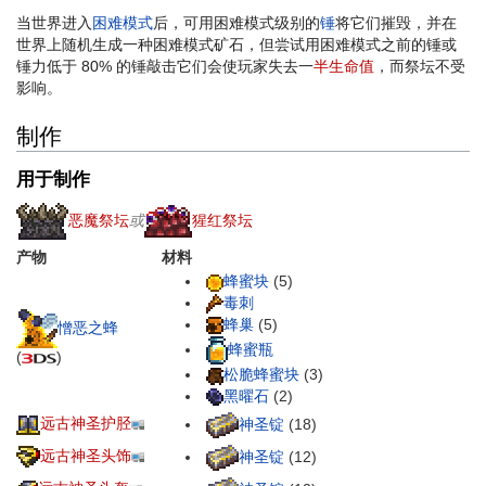
当世界进入
困难模式
后，可用困难模式级别的
锤
将它们摧毁，并在
世界上随机生成一种困难模式矿石，但尝试用困难模式之前的锤或
锤力低于 80% 的锤敲击它们会使玩家失去一
半生命值
，而祭坛不受
影响。
制作
用于制作
恶魔祭坛
或
猩红祭坛
产物
材料
蜂蜜块
(5)
毒刺
蜂巢
(5)
憎恶之蜂
蜂蜜瓶
(
)
松脆蜂蜜块
(3)
黑曜石
(2)
远古神圣护胫
神圣锭
(18)
远古神圣头饰
神圣锭
(12)