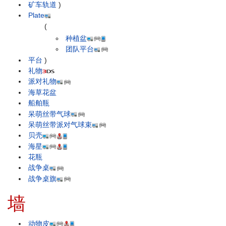
矿车轨道
)
Plate
(
种植盆
团队平台
平台
)
礼物
派对礼物
海草花盆
船舶瓶
呆萌丝带气球
呆萌丝带派对气球束
贝壳
海星
花瓶
战争桌
战争桌旗
墙
动物皮