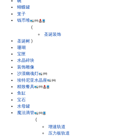
碗
蝴蝶罐
笼子
钱币堆
(
圣诞装饰
圣诞树
)
珊瑚
宝匣
水晶碎块
装饰雕像
沙漠幽魂灯
埃特尼亚水晶座
精致餐具
鱼缸
宝石
水母罐
魔法滴管
(
增速轨道
压力板轨道