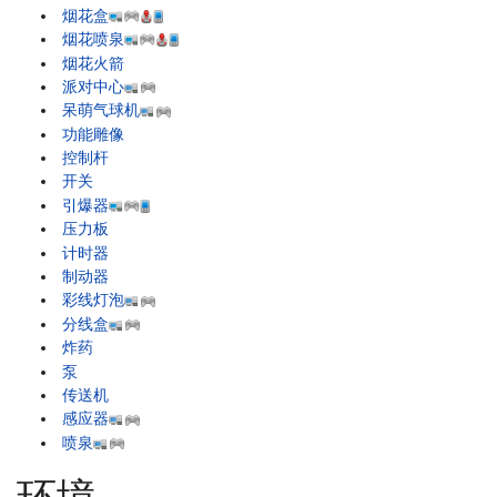
烟花盒
烟花喷泉
烟花火箭
派对中心
呆萌气球机
功能雕像
控制杆
开关
引爆器
压力板
计时器
制动器
彩线灯泡
分线盒
炸药
泵
传送机
感应器
喷泉