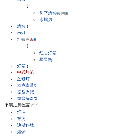
(
和平蜡烛
水蜡烛
蜡烛
)
吊灯
灯
(
红心灯笼
星星瓶
灯笼
)
中式灯笼
圣诞灯
杰克南瓜灯
提基火把
骷髅头灯笼
不满足房屋需求：
灯柱
篝火
迪斯科球
熔炉