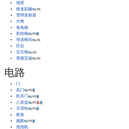
地雷
猪龙彩罐
雪球发射器
大炮
兔兔炮
彩纸炮
传送枪站
巨石
宝石锁
受困宝箱
电路
门
高门
机关门
八音盒
天塔柱
喷泉
烟囱
泡泡机