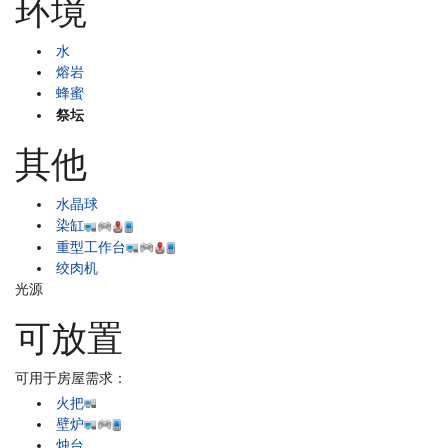
环境
水
熔岩
蜂蜜
祭坛
其他
水晶球
染缸
重型工作台
绞肉机
光源
可放置
可用于房屋需求：
火把
壁炉
烛台