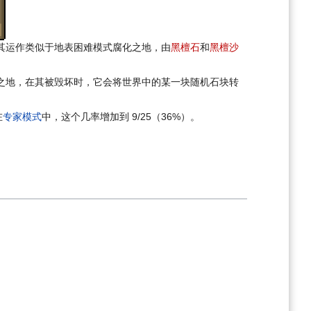
其运作类似于地表困难模式腐化之地，由
黑檀石
和
黑檀沙
之地，在其被毁坏时，它会将世界中的某一块随机石块转
在
专家模式
中，这个几率增加到 9/25（36%）。