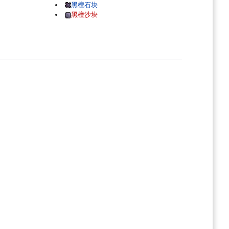
黑檀石块
黑檀沙块