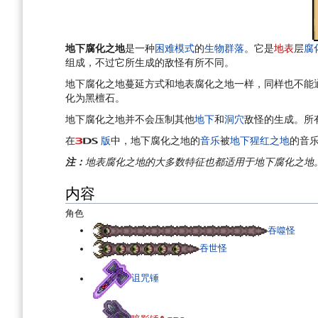
航
索
地下腐化之地
是一种
困难模式
的
生物群落
。它是
地表
层
腐
组成，不过它所生成的敌怪有所不同。
地下腐化之地蔓延方式和地表腐化之地一样，同样也不能
化为黑檀石。
地下腐化之地并不会压制其他
地下
和
洞穴
敌怪的生成。所有
在
版
中，地下腐化之地的
音乐
被
地下猩红之地
的音
注：
地表腐化之地的大多数特征也都适用于地下腐化之地
内容
角色
吞噬怪
吞世怪
诅咒锤