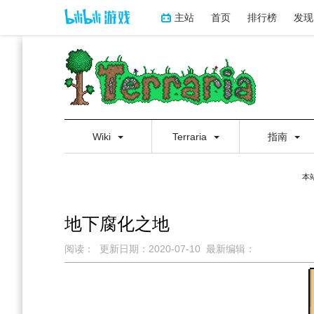
主站
首页
排行榜
发现
Wiki
Terraria
指南
本
地下腐化之地
阅读：
更新日期：
2020-07-10
最新编辑：
跳
跳
到
到
导
搜