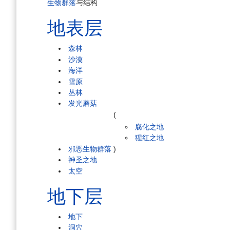
生物群落
与结构
地表层
森林
沙漠
海洋
雪原
丛林
发光蘑菇
(
腐化之地
猩红之地
邪恶生物群落
)
神圣之地
太空
地下层
地下
洞穴