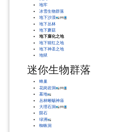
地牢
冰雪生物群落
地下沙漠
地下丛林
地下蘑菇
地下腐化之地
地下猩红之地
地下神圣之地
地狱
迷你生物群落
蜂巢
花岗岩洞
墓地
丛林蜥蜴神庙
大理石洞
陨石
绿洲
蜘蛛洞