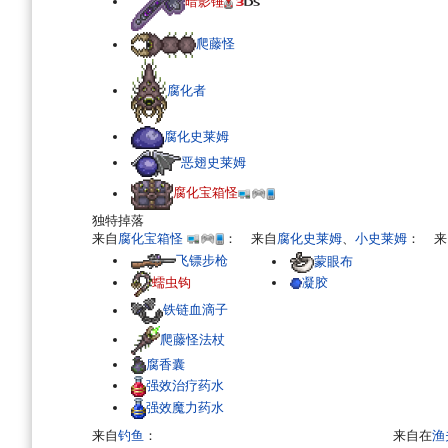
暗影锤
爬藤怪
腐化者
腐化史莱姆
恶翅史莱姆
腐化宝箱怪
独特掉落
来自
腐化宝箱怪
：
来自
腐化史莱姆
、
小史莱姆
：
来
飞镖步枪
蒙眼布
凝胶
蠕虫钩
铁链血滴子
爬藤怪法杖
腐香囊
强效治疗药水
强效魔力药水
来自
钓鱼
：
来自在
渔