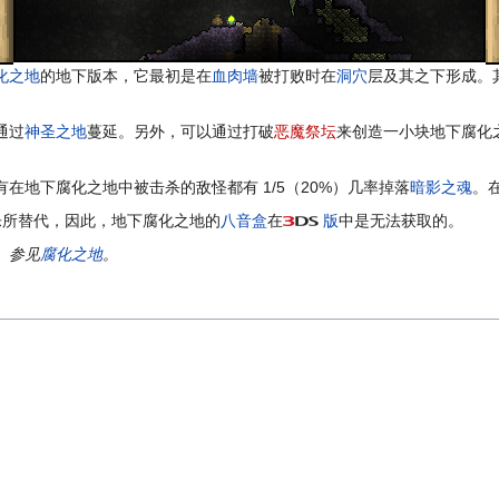
化之地
的地下版本，它最初是在
血肉墙
被打败时在
洞穴
层及其之下形成。
通过
神圣之地
蔓延。另外，可以通过打破
恶魔祭坛
来创造一小块地下腐化
在地下腐化之地中被击杀的敌怪都有 1/5（20%）几率掉落
暗影之魂
。
乐所替代，因此，地下腐化之地的
八音盒
在
版
中是无法获取的。
。参见
腐化之地
。