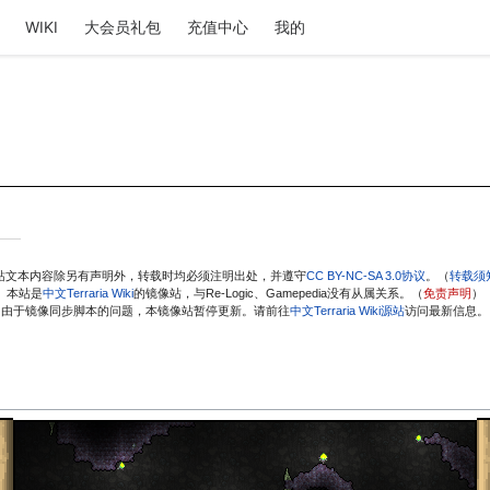
WIKI
大会员礼包
充值中心
我的
站文本内容除另有声明外，转载时均必须注明出处，并遵守
CC BY-NC-SA 3.0协议
。（
转载须
本站是
中文Terraria Wiki
的镜像站，与Re-Logic、Gamepedia没有从属关系。（
免责声明
）
由于镜像同步脚本的问题，本镜像站暂停更新。请前往
中文Terraria Wiki源站
访问最新信息。