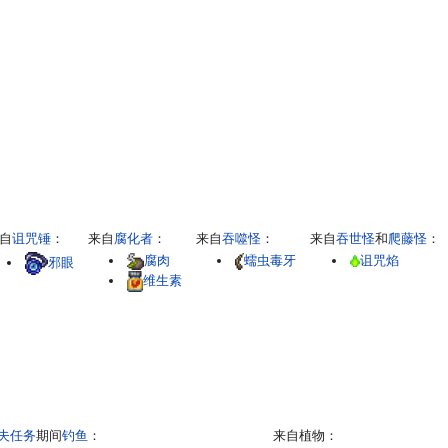
自
诅咒锤
：
来自
腐化者
：
来自
吞噬怪
：
来自
吞世怪
和
爬藤怪
：
腐肉
蠕虫毒牙
诅咒焰
邪眼
维生素
夫任务
期间
钓鱼
：
来自植物：