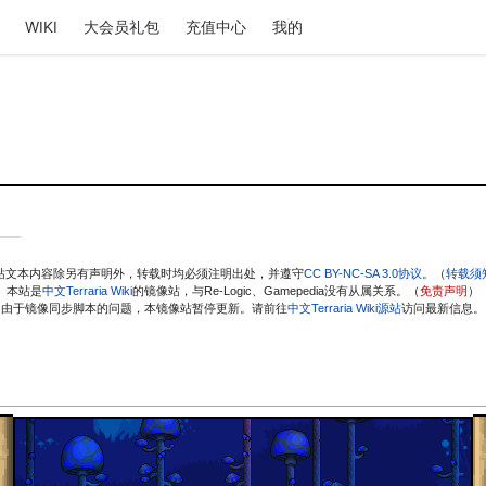
WIKI
大会员礼包
充值中心
我的
站文本内容除另有声明外，转载时均必须注明出处，并遵守
CC BY-NC-SA 3.0协议
。（
转载须
本站是
中文Terraria Wiki
的镜像站，与Re-Logic、Gamepedia没有从属关系。（
免责声明
）
由于镜像同步脚本的问题，本镜像站暂停更新。请前往
中文Terraria Wiki源站
访问最新信息。