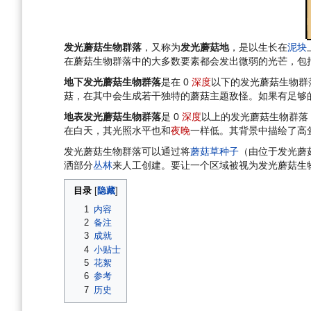
航
索
发光蘑菇生物群落
，又称为
发光蘑菇地
，是以生长在
泥块
在蘑菇生物群落中的大多数要素都会发出微弱的光芒，包
地下发光蘑菇生物群落
是在 0
深度
以下的发光蘑菇生物群
菇，在其中会生成若干独特的蘑菇主题敌怪。如果有足够
地表发光蘑菇生物群落
是 0
深度
以上的发光蘑菇生物群落
在白天，其光照水平也和
夜晚
一样低。其背景中描绘了高
发光蘑菇生物群落可以通过将
蘑菇草种子
（由位于发光蘑
洒部分
丛林
来人工创建。要让一个区域被视为发光蘑菇生物
目录
1
内容
2
备注
3
成就
4
小贴士
5
花絮
6
参考
7
历史