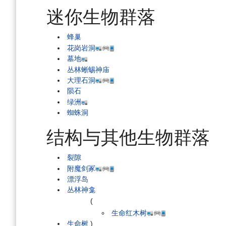
迷你生物群落
蜂巢
花岗岩洞
墓地
丛林蜥蜴神庙
大理石洞
陨石
绿洲
蜘蛛洞
结构与其他生物群落
裂隙
附魔剑冢
漂浮岛
丛林神龛
(
生命红木树
生命树
)