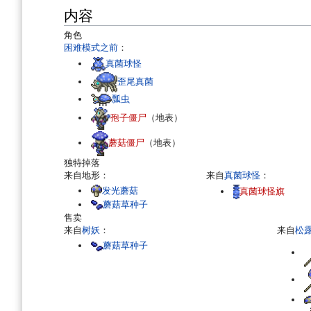
内容
角色
困难模式之前
：
真菌球怪
歪尾真菌
瓢虫
孢子僵尸
（地表）
蘑菇僵尸
（地表）
独特掉落
来自地形：
来自
真菌球怪
：
发光蘑菇
真菌球怪旗
蘑菇草种子
售卖
来自
树妖
：
来自
松
蘑菇草种子