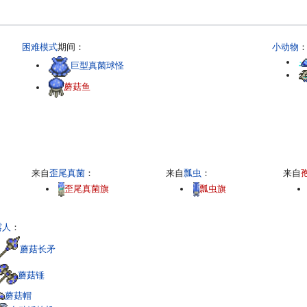
困难模式
期间：
小动物
巨型真菌球怪
蘑菇鱼
来自
歪尾真菌
：
来自
瓢虫
：
来自
歪尾真菌旗
瓢虫旗
露人
：
蘑菇长矛
蘑菇锤
蘑菇帽