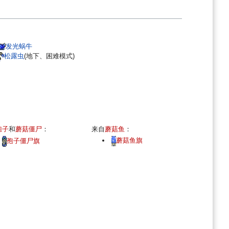
：
发光蜗牛
松露虫
(地下、困难模式)
孢子
和
蘑菇僵尸
：
来自
蘑菇鱼
：
蘑菇鱼旗
孢子僵尸旗