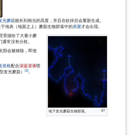
发光蘑菇
能长到相当的高度，并且在砍掉后会重新生成。
于地表（地面之上）蘑菇生物群落中的
房屋
才会出现。
背景描绘了大量小蘑
们通常没有分枝。
太阳会被移除，即使
改造枪
配合
深蓝溶液
喷
[1]
巨型发光蘑菇）
。
地下发光蘑菇生物群落。