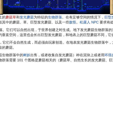
上的
蘑菇草
和
发光蘑菇
为特征的
生物群落
。在有足够空间的情况下，
巨型
括其中的蘑菇、草、巨型发光蘑菇、以及一些
敌怪
。
松露人
NPC
要求有处
落。它们可以自然出现，于世界创建之时生成。地下发光蘑菇生物群落的
的垂直空间，这里也会长出巨型发光蘑菇，和地表上的巨型蘑菇不同，它
，它们不会自然生成，而必须由玩家创造。在地表发光蘑菇生物群落中，
耸的蘑菇。
菇生物群落中的
树妖
出售，或者收集自发光蘑菇）种在泥块上或者用
环境
群落需要 101 个图格是蘑菇相关的（蘑菇草、自然生长的发光蘑菇、