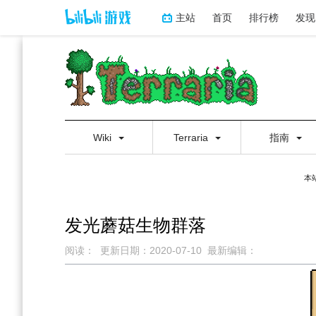
主站
首页
排行榜
发现
Wiki
Terraria
指南
本
发光蘑菇生物群落
阅读：
更新日期：
2020-07-10
最新编辑：
跳
跳
到
到
导
搜