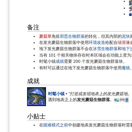
备注
蘑菇草
免疫
邪恶生物群落
的转化，但其内部的
泥块
在发光蘑菇生物群落中使用
环境改造枪
配合
绿溶液
地下发光蘑菇生物群落不会在
冰雪生物群落
和
地下
当有 101 个相关物块存在时本区域会在功能上变
时髦小镇
成就
需要 200 个发光蘑菇生物群落块。
有时可以通过在地下发光蘑菇生物群落中使用
魔镜
成就
时髦小镇
•
"打造或发现地表上的发光蘑菇地。
遇到地表之上的
发光蘑菇生物群落
。
小贴士
在
困难模式之前
中创建地表发光蘑菇生物群落时需