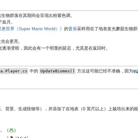
菇生物群落在其期间会呈现出粉紫色调。
于血月。
世界（Super Mario World）》
的
音乐
采样用在了地表发光蘑菇生物群
发光会更亮。
光逐渐变暗，因此会有一个明显的延迟，尤其是在返回时。
中的
方法这可能已经不准确，因为
ia.Player.cs
UpdateBiomes()
、背景、生成怪物等），并添加了在地表（0 英尺以上）上栽培出来的
具。（
）
具。（
）