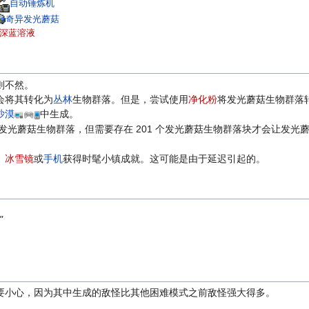
自动锤炼机
奇异发光蘑菇
深蓝溶液
则不然。
会将其转化为
丛林
生物群落。但是，尝试使用
净化粉
将发光蘑菇生物群落
沙漠
中生成。
为发光蘑菇生物群落，但需要存在 201 个发光蘑菇生物群落块才会让发光
、
冰雪镜
或
手机
获得时髦小镇成就。这可能是由于延迟引起的。
"
要小心，因为其中生成的敌怪比其他困难模式之前敌怪强大得多。