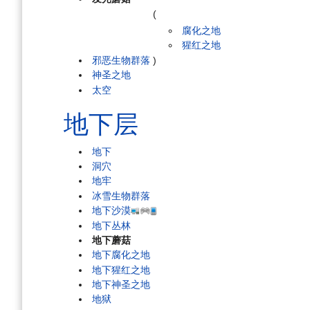
(
腐化之地
猩红之地
邪恶生物群落
)
神圣之地
太空
地下层
地下
洞穴
地牢
冰雪生物群落
地下沙漠
地下丛林
地下蘑菇
地下腐化之地
地下猩红之地
地下神圣之地
地狱