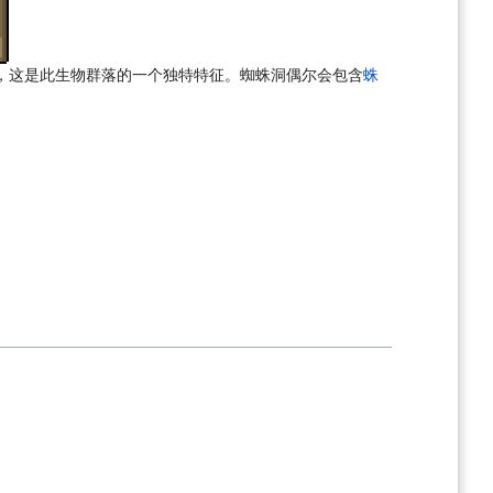
，这是此生物群落的一个独特特征。蜘蛛洞偶尔会包含
蛛