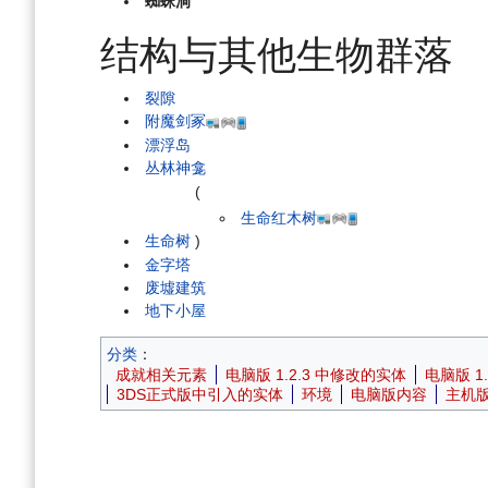
蜘蛛洞
结构与其他生物群落
裂隙
附魔剑冢
漂浮岛
丛林神龛
(
生命红木树
生命树
)
金字塔
废墟建筑
地下小屋
分类
：
成就相关元素
电脑版 1.2.3 中修改的实体
电脑版 1
3DS正式版中引入的实体
环境
电脑版内容
主机