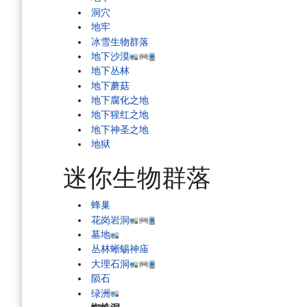
洞穴
地牢
冰雪生物群落
地下沙漠
地下丛林
地下蘑菇
地下腐化之地
地下猩红之地
地下神圣之地
地狱
迷你生物群落
蜂巢
花岗岩洞
墓地
丛林蜥蜴神庙
大理石洞
陨石
绿洲