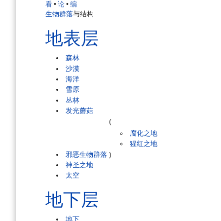
看
•
论
•
编
生物群落
与结构
地表层
森林
沙漠
海洋
雪原
丛林
发光蘑菇
(
腐化之地
猩红之地
邪恶生物群落
)
神圣之地
太空
地下层
地下