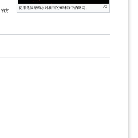
使用危险感药水时看到的蜘蛛洞中的蛛网。
同的方