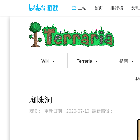
主站
首页
排行榜
发现
Wiki
Terraria
指南
本
蜘蛛洞
阅读：
更新日期：
2020-07-10
最新编辑：
跳
跳
到
到
导
搜