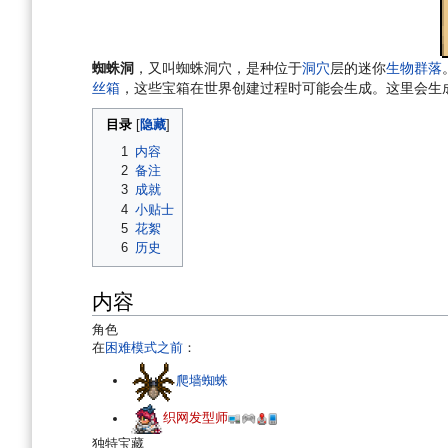
航
索
蜘蛛洞
，又叫蜘蛛洞穴，是种位于
洞穴
层的迷你
生物群落
丝箱
，这些宝箱在世界创建过程时可能会生成。这里会生
目录
1
内容
2
备注
3
成就
4
小贴士
5
花絮
6
历史
内容
角色
在
困难模式之前
：
爬墙蜘蛛
织网发型师
独特宝藏