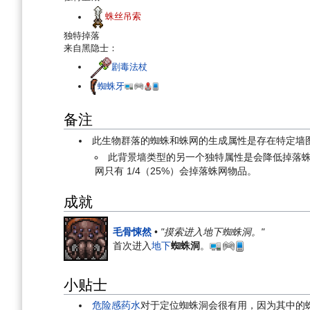
蛛丝吊索
独特掉落
来自黑隐士：
剧毒法杖
蜘蛛牙
备注
此生物群落的蜘蛛和蛛网的生成属性是存在特定墙
此背景墙类型的另一个独特属性是会降低掉落
网只有 1/4（25%）会掉落蛛网物品。
成就
毛骨悚然
•
"摸索进入地下蜘蛛洞。"
首次进入
地下
蜘蛛洞
。
小贴士
危险感药水
对于定位蜘蛛洞会很有用，因为其中的