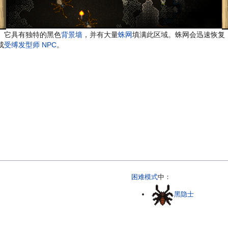
。它具有独特的黑色
背景墙
，并有大量
蛛网
填满此区域。蛛网会迅速恢复
成
受缚发型师
NPC
。
困难模式
中：
黑隐士