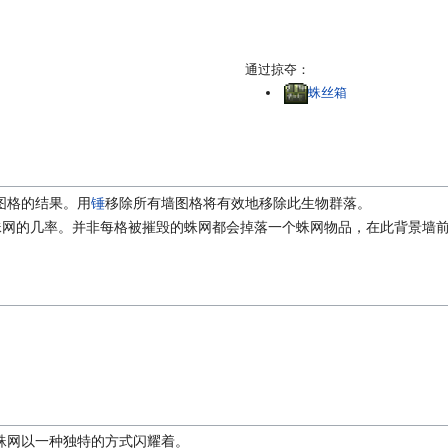
通过掠夺：
蛛丝箱
图格的结果。用
锤
移除所有墙图格将有效地移除此生物群落。
蛛网的几率。并非每格被摧毁的蛛网都会掉落一个蛛网物品，在此背景墙
蛛网以一种独特的方式闪耀着。