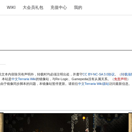
WIKI
大会员礼包
充值中心
我的
站文本内容除另有声明外，转载时均必须注明出处，并遵守
CC BY-NC-SA 3.0协议
。（
转载须
本站是
中文Terraria Wiki
的镜像站，与Re-Logic、Gamepedia没有从属关系。（
免责声明
）
由于镜像同步脚本的问题，本镜像站暂停更新。请前往
中文Terraria Wiki源站
访问最新信息。