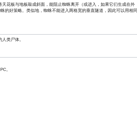
将天花板与地板敲成斜面，能阻止蜘蛛离开（或进入，如果它们生成在外
蜘蛛的好策略。类似地，蜘蛛不能进入两格宽的垂直隧道，因此可以用相
的人类尸体。
PC。