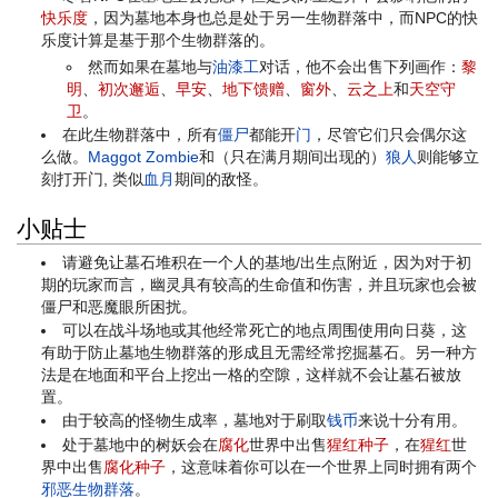
快乐度
，因为墓地本身也总是处于另一生物群落中，而NPC的快
乐度计算是基于那个生物群落的。
然而如果在墓地与
油漆工
对话，他不会出售下列画作：
黎
明
、
初次邂逅
、
早安
、
地下馈赠
、
窗外
、
云之上
和
天空守
卫
。
在此生物群落中，所有
僵尸
都能开
门
，尽管它们只会偶尔这
么做。
Maggot Zombie
和（只在满月期间出现的）
狼人
则能够立
刻打开门, 类似
血月
期间的敌怪。
小贴士
请避免让墓石堆积在一个人的基地/出生点附近，因为对于初
期的玩家而言，幽灵具有较高的生命值和伤害，并且玩家也会被
僵尸和恶魔眼所困扰。
可以在战斗场地或其他经常死亡的地点周围使用向日葵，这
有助于防止墓地生物群落的形成且无需经常挖掘墓石。另一种方
法是在地面和平台上挖出一格的空隙，这样就不会让墓石被放
置。
由于较高的怪物生成率，墓地对于刷取
钱币
来说十分有用。
处于墓地中的树妖会在
腐化
世界中出售
猩红种子
，在
猩红
世
界中出售
腐化种子
，这意味着你可以在一个世界上同时拥有两个
邪恶生物群落
。