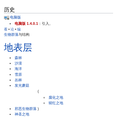
历史
电脑版
电脑版 1.4.0.1
：引入。
看
•
论
•
编
生物群落
与结构
地表层
森林
沙漠
海洋
雪原
丛林
发光蘑菇
(
腐化之地
猩红之地
邪恶生物群落
)
神圣之地