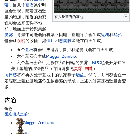
落
，当几个
墓石
紧邻时
就会出现。随着墓石数
量的增加，附近的游戏
有八块墓石的墓地。
色彩会逐渐变得不饱
和，地面上开始聚集起
灵雾
，背景中可能会随机落下闪电。墓地除了会生成
鬼魂
和
乌鸦
，
也会让
夜晚
的敌怪，如
僵尸
和
恶魔眼
等能在白天生成。
五个
墓石
将会生成鬼魂，僵尸和恶魔眼会在白天生成。
六个墓石会生成
Maggot Zombie
。
六个墓石会产生足够作为制作站的灵雾，
NPC
也会开始销售
关于墓地的独特物品（详情请参见
灵雾§制造
）。
向日葵
将不再为处于墓地中的玩家赋予
增益
。然而，向日葵会在一
定程度上阻止墓地迷你生物群落的形成，上述的所需墓石数量会变
多。
内容
角色
困难模式之前
:
Maggot Zombie
僵尸