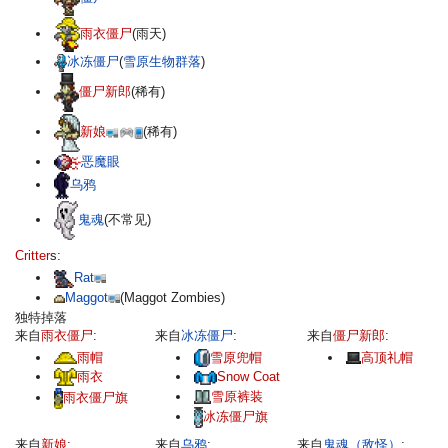
雨衣僵尸
(雨天)
冰冻僵尸
(
雪原生物群落
)
僵尸新郎
(稀有)
新娘
(稀有)
恶魔眼
乌鸦
鬼魂
(不常见)
Critter
s:
Rat
Maggot
(Maggot Zombies)
独特掉落
来自
雨衣僵尸
:
来自
冰冻僵尸
:
来自
僵尸新郎
:
雨帽
雪原兜帽
高顶礼帽
雨衣
Snow Coat
雪原裤装
雨衣僵尸旗
冰冻僵尸旗
来自
新娘
:
来自
乌鸦
:
来自
鬼魂（敌怪）
: