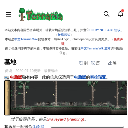
本站文本内容除另有声明外，转载时均必须注明出处，并遵守
CC BY-NC-SA 3.0协议
。
（
转载须知
）
本站是
中文Terraria Wiki
的镜像站，与Re-Logic、Gamepedia没有从属关系。（
免责声
明
）
由于镜像同步脚本的问题，本镜像站暂停更新。请前往
中文Terraria Wiki源站
访问最新
信息。
墓地
刷
历
编
阅读
2020-07-10
更新
最新编辑:
跳
跳
电脑版
独有内容
：此的信息
仅
适用于
电脑版
的
泰拉瑞亚
。
到
到
导
搜
航
索
对于绘画作品，参见
Graveyard (Painting)
。
墓地
是一种迷你
生物群