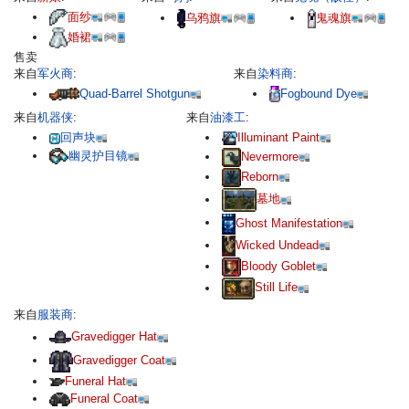
面纱
乌鸦旗
鬼魂旗
婚裙
售卖
来自
军火商
:
来自
染料商
:
Quad-Barrel Shotgun
Fogbound Dye
来自
机器侠
:
来自
油漆工
:
回声块
Illuminant Paint
幽灵护目镜
Nevermore
Reborn
墓地
Ghost Manifestation
Wicked Undead
Bloody Goblet
Still Life
来自
服装商
:
Gravedigger Hat
Gravedigger Coat
Funeral Hat
Funeral Coat