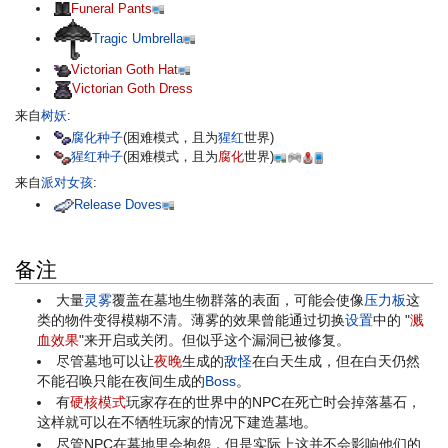
Funeral Pants
Tragic Umbrella
Victorian Goth Hat
Victorian Goth Dress
来自
树妖
:
腐化种子
(困难模式，且为
猩红
世界)
猩红种子
(困难模式，且为
腐化
世界)
来自
派对女孩
:
Release Doves
备注
大量
灵雾
覆盖在墓地生物群落的表面，可能会使像
压力板
这
类的物件变得模糊不清。薄雾的效果曾能通过切换
设置
中的 "
溅
血效果
"来开启或关闭。但似乎这个漏洞已被修复。
尽管墓地可以让
夜晚
生成的
敌怪
在白天生成，但在白天仍然
不能召唤只能在夜间生成的
Boss
。
有
硬核模式
玩家存在的世界中的NPC在死亡时会掉落墓石，
这样就可以在不牺牲玩家的情况下建造墓地。
尽管NPC在墓地里会抱怨，但是实际上这并不会影响他们的