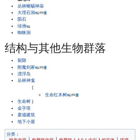
丛林蜥蜴神庙
大理石洞
陨石
绿洲
蜘蛛洞
结构与其他生物群落
裂隙
附魔剑冢
漂浮岛
丛林神龛
(
生命红木树
生命树
)
金字塔
废墟建筑
地下小屋
分类
：
独有内容
电脑版内容
电脑版 1.4.0.1 中引入的实体
环境