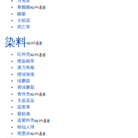
月光草
寒颤棘
幌菊
火焰花
死亡草
染料
红外壳
橙血根草
黄万寿菊
橙绿海藻
绿蘑菇
青绿蘑菇
青外壳
天蓝花朵
蓝浆果
紫粘液
蓝紫外壳
粉仙人球
黑墨水