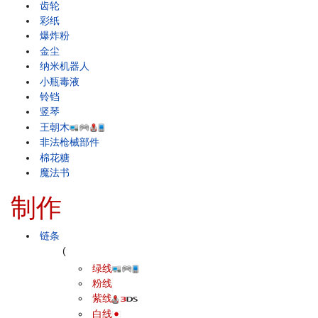
齿轮
彩纸
爆炸粉
金尘
纳米机器人
小瓶毒液
铃铛
竖琴
王朝木
非法枪械部件
棉花糖
魔法书
制作
链条
(
绿线
粉线
紫线
白线