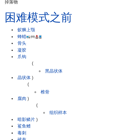
掉落物
困难模式之前
蚁狮上颚
蜂蜡
骨头
凝胶
爪钩
(
黑晶状体
晶状体
)
(
椎骨
腐肉
)
(
组织样本
暗影鳞片
)
鲨鱼鳍
毒刺
破布