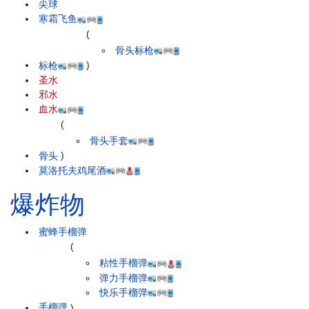
尖球
寒霜飞鱼
(
骨头标枪
标枪
)
圣水
邪水
血水
(
骨头手套
骨头
)
莫洛托夫鸡尾酒
爆炸物
蜜蜂手榴弹
(
粘性手榴弹
弹力手榴弹
快乐手榴弹
手榴弹
)