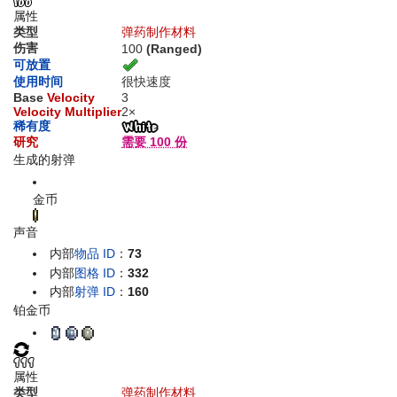
属性
类型
弹药
制作材料
伤害
100
(Ranged)
可放置
使用时间
很快速度
Base
Velocity
3
Velocity Multiplier
2×
稀有度
研究
需要 100 份
生成的射弹
金币
声音
内部
物品 ID
：
73
内部
图格 ID
：
332
内部
射弹 ID
：
160
铂金币
属性
类型
弹药
制作材料