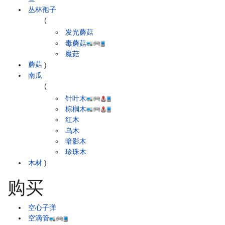
丛林孢子
(
发光蘑菇
毒蘑菇
魔菇
蘑菇
)
南瓜
(
针叶木
棕榈木
红木
乌木
暗影木
珍珠木
木材
)
购买
空心子弹
空滴管