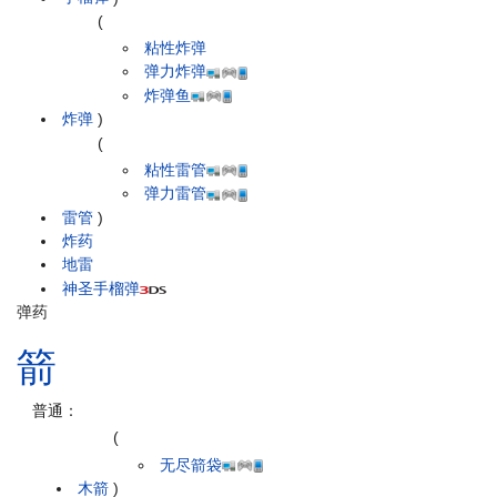
(
粘性炸弹
弹力炸弹
炸弹鱼
炸弹
)
(
粘性雷管
弹力雷管
雷管
)
炸药
地雷
神圣手榴弹
弹药
箭
普通：
(
无尽箭袋
木箭
)