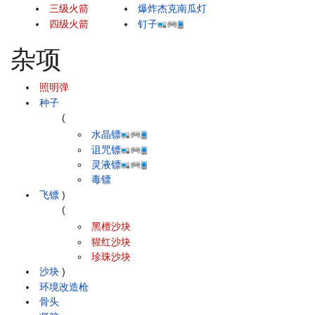
三级火箭
爆炸杰克南瓜灯
四级火箭
钉子
杂项
照明弹
种子
(
水晶镖
诅咒镖
灵液镖
毒镖
飞镖
)
(
黑檀沙块
猩红沙块
珍珠沙块
沙块
)
环境改造枪
骨头