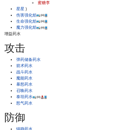
蜜糖李
星星
)
伤害强化焰
生命强化焰
魔力强化焰
增益药水
攻击
弹药储备药水
箭术药水
战斗药水
魔能药水
暴怒药水
召唤药水
泰坦药水
怒气药水
防御
镇静药水