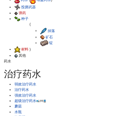
投掷武器
弹药
种子
(
掉落
矿石
锭
材料
)
其他
药水
治疗药水
弱效治疗药水
治疗药水
强效治疗药水
超级治疗药水
蘑菇
水瓶