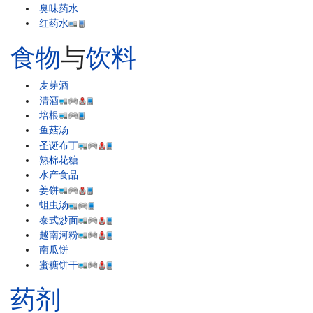
臭味药水
红药水
食物
与
饮料
麦芽酒
清酒
培根
鱼菇汤
圣诞布丁
熟棉花糖
水产食品
姜饼
蛆虫汤
泰式炒面
越南河粉
南瓜饼
蜜糖饼干
药剂