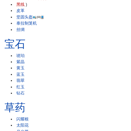
黑线
)
皮革
坚固头盔
泰拉制笼机
丝绸
宝石
琥珀
紫晶
黄玉
蓝玉
翡翠
红玉
钻石
草药
闪耀根
太阳花