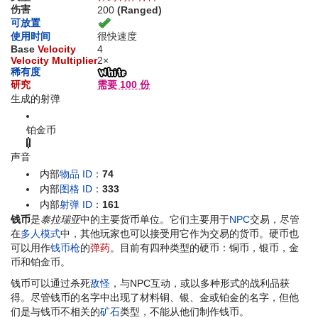
伤害
200
(Ranged)
可放置
使用时间
很快速度
Base
Velocity
4
Velocity Multiplier
2×
稀有度
研究
需要 100 份
生成的射弹
铂金币
声音
内部
物品 ID
：
74
内部
图格 ID
：
333
内部
射弹 ID
：
161
钱币
是
泰拉瑞亚
中的主要货币单位。它们主要用于
NPC
交易，尽管
在
多人模式
中，其他玩家也可以接受用它作为交易的货币。硬币也
可以用作
钱币枪
的
弹药
。目前有四种类型的硬币：铜币，银币，金
币和铂金币。
钱币可以通过杀死
敌怪
，与NPC互动，或以多种形式的战利品获
得。尽管钱币的名字中出现了材料铜、银、金或铂金的名字，但他
们是与钱币不相关的
矿石
类型，不能从他们制作钱币。