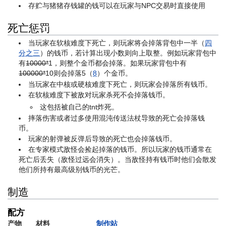
存贮与猪猪存钱罐的钱可以在玩家与NPC交易时直接使用
死亡惩罚
当玩家在软核难度下死亡，则玩家将会掉落背包中一半（
四
分之三
）的钱币，若计算出现小数则向上取整。例如玩家背包中
有
10000*
1
，则整个金币都会掉落。如果玩家背包中有
100000*
10
则会掉落5（
8
）个金币。
当玩家在中核或硬核难度下死亡，则玩家会掉落所有钱币。
在软核难度下被敌对玩家杀死不会掉落钱币。
这包括被自己的tnt炸死。
摔落伤害或者过多使用混沌传送法杖导致的死亡会掉落钱
币。
玩家的射弹被反弹后导致的死亡也会掉落钱币。
在专家模式敌怪会捡起掉落的钱币。所以玩家的钱币通常在
死亡后丢失（敌怪过远会消失）。当敌怪持有钱币时他们会散发
他们所持有最高级别钱币的光芒。
制造
配方
产物
材料
制作站