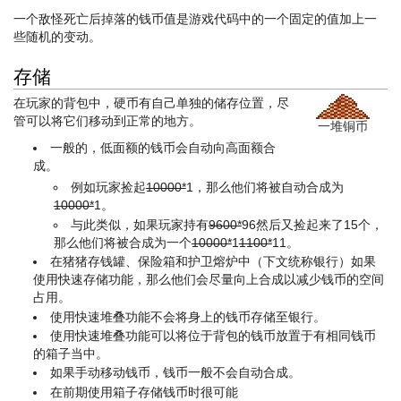
一个敌怪死亡后掉落的钱币值是游戏代码中的一个固定的值加上一
些随机的变动。
存储
在玩家的背包中，硬币有自己单独的储存位置，尽
管可以将它们移动到正常的地方。
一堆铜币
一般的，低面额的钱币会自动向高面额合
成。
例如玩家捡起
10000*
1
，那么他们将被自动合成为
10000*
1
。
与此类似，如果玩家持有
9600*
96
然后又捡起来了15个，
那么他们将被合成为一个
10000*
1
1100*
11
。
在猪猪存钱罐、保险箱和护卫熔炉中（下文统称银行）如果
使用快速存储功能，那么他们会尽量向上合成以减少钱币的空间
占用。
使用快速堆叠功能不会将身上的钱币存储至银行。
使用快速堆叠功能可以将位于背包的钱币放置于有相同钱币
的箱子当中。
如果手动移动钱币，钱币一般不会自动合成。
在前期使用箱子存储钱币时很可能