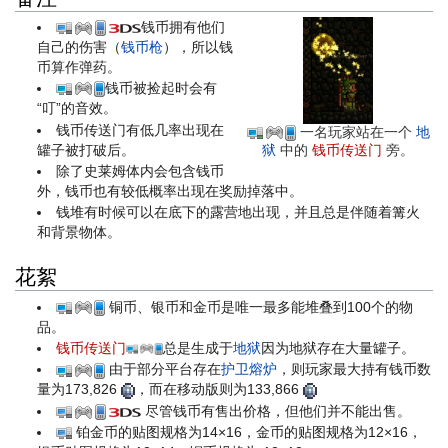
钱币拥有他们
自己的伤害（
钱币枪
），所以钱
币算作弹药。
钱币被捡起时会有
“叮”的音效。
钱币传送门有低几率出现在
一名玩家站在一个
地
罐子被打破后。
狱
中的
钱币传送门
旁。
除了史莱姆体内会包含钱币
外，钱币也有较低概率出现在奖励掉落中。
钱堆有时候可以在底下的露营地出现，并且总是伴随着篝火
和背景物体。
花絮
铜币、银币和金币是唯一最多能堆叠到100个的物
品。
钱币传送门
总是生成于
地狱
因为地狱存在大量罐子。
由于部分平台存在
护卫熔炉
，则玩家最大持有钱币数
量为
173,826
，而在移动版则为
133,866
尽管钱币有售出价格，但他们并不能出售。
铂金币的贴图规格为14×16，金币的贴图规格为12×16，