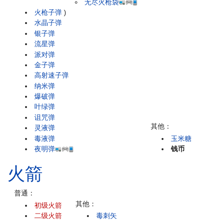
无尽火枪袋
火枪子弹
)
水晶子弹
银子弹
流星弹
派对弹
金子弹
高射速子弹
纳米弹
爆破弹
叶绿弹
诅咒弹
其他：
灵液弹
毒液弹
玉米糖
夜明弹
钱币
火箭
普通：
其他：
初级火箭
二级火箭
毒刺矢