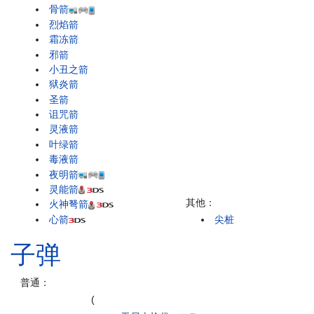
骨箭
烈焰箭
霜冻箭
邪箭
小丑之箭
狱炎箭
圣箭
诅咒箭
灵液箭
叶绿箭
毒液箭
夜明箭
灵能箭
其他：
火神弩箭
心箭
尖桩
子弹
普通：
(