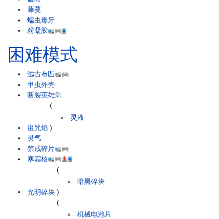
藤蔓
蠕虫毒牙
粉凝胶
困难模式
远古布匹
甲虫外壳
断裂英雄剑
(
灵液
诅咒焰
)
灵气
禁戒碎片
寒霜核
(
暗黑碎块
光明碎块
)
(
机械电池片