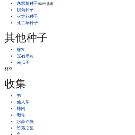
寒颤棘种子
幌菊种子
火焰花种子
死亡草种子
其他种子
橡实
宝石果
南瓜子
材料
收集
书
仙人掌
蛛网
珊瑚
水晶碎块
坠落之星
鱼