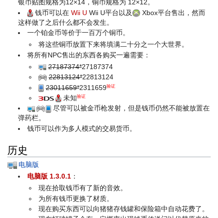
银币贴图规格为12×14，铜币规格为 12×12。
钱币可以在
Wii U
Wii U平台以及
Xbox平台售出，然而
这样做了之后什么都不会发生。
一个铂金币等价于一百万个铜币。
将这些铜币放置下来将填满二十分之一个大世界。
将所有NPC售出的东西各购买一遍需要：
27187374*
27
18
73
74
22813124*
22
81
31
24
23011659*
23
1
16
59
验证
未知
验证
尽管可以被金币枪发射，但是钱币仍然不能被放置在
弹药栏。
钱币可以作为多人模式的交易货币。
历史
电脑版
电脑版 1.3.0.1
：
现在拾取钱币有了新的音效。
为所有钱币更换了材质。
现在购买东西可以向猪猪存钱罐和保险箱中自动花费了。