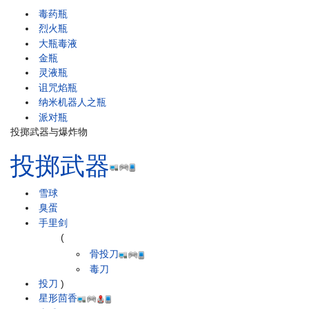
毒药瓶
烈火瓶
大瓶毒液
金瓶
灵液瓶
诅咒焰瓶
纳米机器人之瓶
派对瓶
投掷武器与爆炸物
投掷武器
雪球
臭蛋
手里剑
(
骨投刀
毒刀
投刀
)
星形茴香