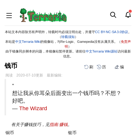
本站文本内容除另有声明外，转载时均必须注明出处，并遵守
CC BY-NC-SA 3.0协议
。
（
转载须知
）
本站是
中文Terraria Wiki
的镜像站，与Re-Logic、Gamepedia没有从属关系。（
免责声
明
）
由于镜像同步脚本的问题，本镜像站暂停更新。请前往
中文Terraria Wiki源站
访问最新
信息。
钱币
刷
历
编
阅读
2020-07-10
更新
最新编辑:
跳
跳
“
到
到
想让我从你耳朵后面变出一个钱币吗？不想？
导
搜
航
索
好吧。
—
The Wizard
有关于赚钱技巧，见
指南:赚钱
。
铜币
银币