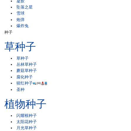
凝胶
坠落之星
雪球
炮弹
爆炸兔
种子
草种子
草种子
丛林草种子
蘑菇草种子
腐化种子
猩红种子
圣种
植物种子
闪耀根种子
太阳花种子
月光草种子