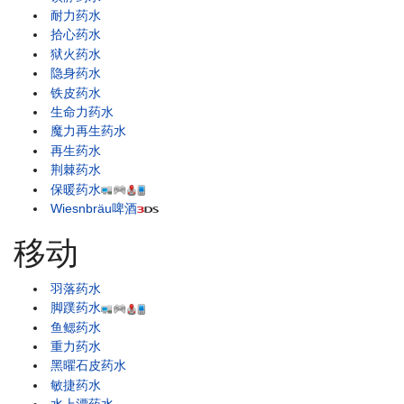
耐力药水
拾心药水
狱火药水
隐身药水
铁皮药水
生命力药水
魔力再生药水
再生药水
荆棘药水
保暖药水
Wiesnbräu啤酒
移动
羽落药水
脚蹼药水
鱼鳃药水
重力药水
黑曜石皮药水
敏捷药水