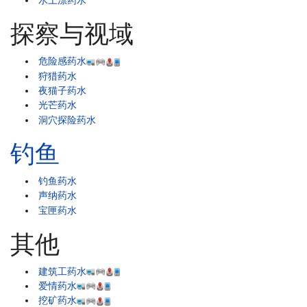
水上漂药水
探察与视域
危险感药水
狩猎药水
夜猫子药水
光芒药水
洞穴探险药水
钓鱼
钓鱼药水
声纳药水
宝匣药水
其他
建筑工药水
爱情药水
挖矿药水