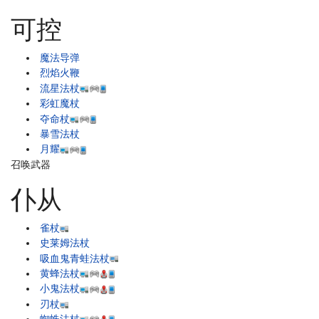
可控
魔法导弹
烈焰火鞭
流星法杖
彩虹魔杖
夺命杖
暴雪法杖
月耀
召唤武器
仆从
雀杖
史莱姆法杖
吸血鬼青蛙法杖
黄蜂法杖
小鬼法杖
刃杖