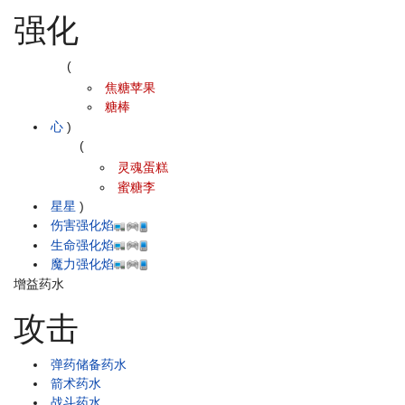
强化
(
焦糖苹果
糖棒
心
)
(
灵魂蛋糕
蜜糖李
星星
)
伤害强化焰
生命强化焰
魔力强化焰
增益药水
攻击
弹药储备药水
箭术药水
战斗药水