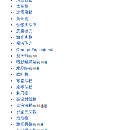
太空枪
冰雪魔杖
黄金雨
骷髅头法书
恶魔锄刀
激光步枪
魔法飞刀
Orange Zapinator
裂天剑
暗影焰妖娃
水晶蛇
吹叶机
寒霜法杖
剧毒法杖
剃刀松
高温射线枪
毒液法杖
邪恶三叉戟
泡泡枪
激光机枪