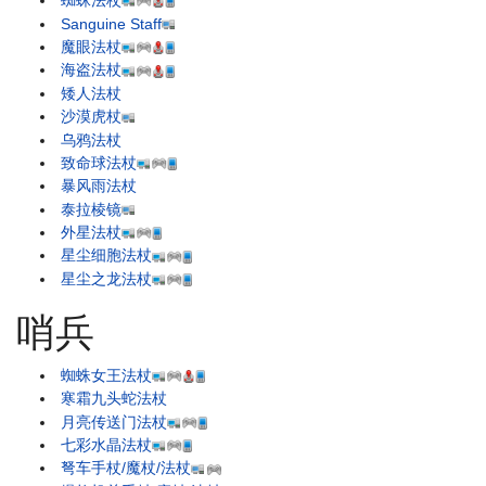
蜘蛛法杖
Sanguine Staff
魔眼法杖
海盗法杖
矮人法杖
沙漠虎杖
乌鸦法杖
致命球法杖
暴风雨法杖
泰拉棱镜
外星法杖
星尘细胞法杖
星尘之龙法杖
哨兵
蜘蛛女王法杖
寒霜九头蛇法杖
月亮传送门法杖
七彩水晶法杖
弩车手杖/魔杖/法杖