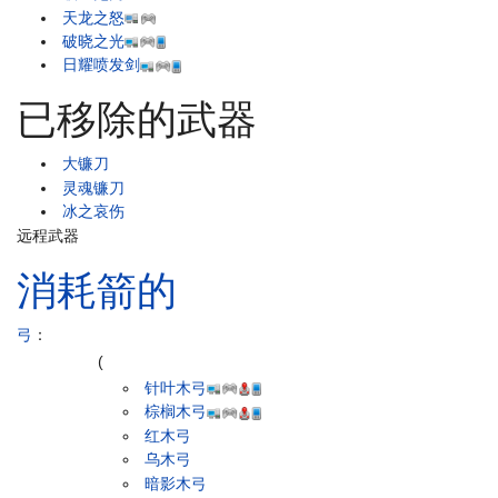
天龙之怒
破晓之光
日耀喷发剑
已移除的武器
大镰刀
灵魂镰刀
冰之哀伤
远程武器
消耗箭的
弓
：
(
针叶木弓
棕榈木弓
红木弓
乌木弓
暗影木弓