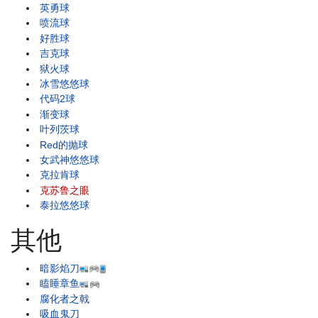
英勇球
喷流球
好胜球
吉克球
狱火球
冰雪悠悠球
代码2球
渐变球
叶列茨球
Red的抛球
女武神悠悠球
克拉肯球
克苏鲁之眼
泰拉悠悠球
其他
暗影焰刀
瞌睡章鱼
腐化者之戟
吸血鬼刀