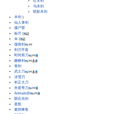
红木剑
乌木剑
暗影木剑
木剑
)
仙人掌剑
僵尸臂
标尺
(
)
伞
(
)
颌骨剑
利刃手套
时尚剪刀
糖棒剑
骨剑
武士刀
冰雪刃
村正大刀
外星弯刀
Arkhalis剑
陨石光剑
星怒
紫挥棒鱼