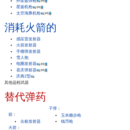
外星霰弹枪
星旋机枪
太空海豚机枪
消耗火箭的
感应雷发射器
火箭发射器
手榴弹发射器
雪人炮
电圈发射器
喜庆弹射器
庆典2型
其他远程武器
替代弹药
子弹
：
箭
：
玉米糖步枪
尖桩发射器
钱币枪
火箭
：