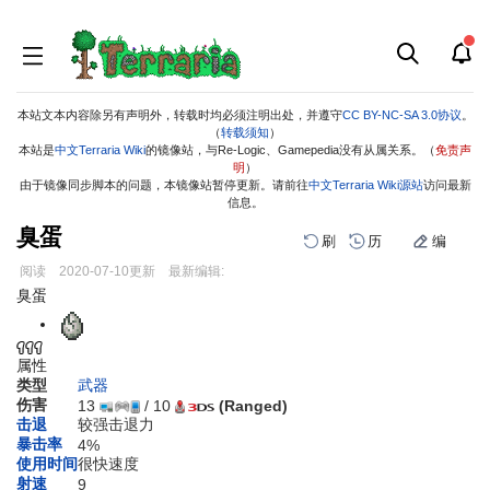
本站文本内容除另有声明外，转载时均必须注明出处，并遵守
CC BY-NC-SA 3.0协议
。
（
转载须知
）
本站是
中文Terraria Wiki
的镜像站，与Re-Logic、Gamepedia没有从属关系。（
免责声
明
）
由于镜像同步脚本的问题，本镜像站暂停更新。请前往
中文Terraria Wiki源站
访问最新
信息。
臭蛋
刷
历
编
阅读
2020-07-10
更新
最新编辑:
跳
跳
臭蛋
到
到
导
搜
航
索
属性
类型
武器
伤害
13
/ 10
(Ranged)
击退
较强击退力
暴击率
4%
使用时间
很快速度
射速
9