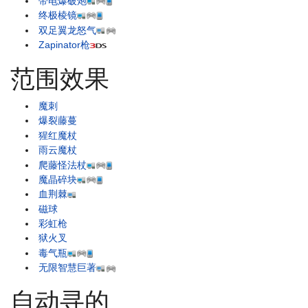
带电爆破炮
终极棱镜
双足翼龙怒气
Zapinator枪
范围效果
魔刺
爆裂藤蔓
猩红魔杖
雨云魔杖
爬藤怪法杖
魔晶碎块
血荆棘
磁球
彩虹枪
狱火叉
毒气瓶
无限智慧巨著
自动寻的