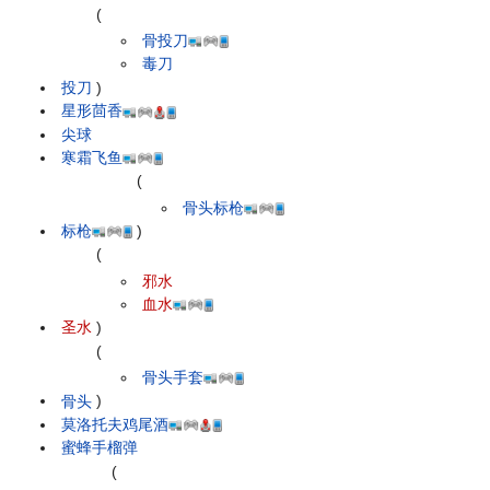
(
骨投刀
毒刀
投刀
)
星形茴香
尖球
寒霜飞鱼
(
骨头标枪
标枪
)
(
邪水
血水
圣水
)
(
骨头手套
骨头
)
莫洛托夫鸡尾酒
蜜蜂手榴弹
(