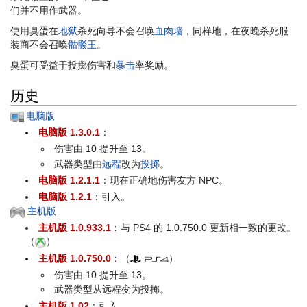
们并不用作武器。
使用臭蛋在
地狱
杀死向导不会召唤
血肉墙
，同样地，在夜晚杀死服
装商不会召唤
骷髅王
。
臭蛋可受益于投掷伤害和
暴击
率奖励。
历史
电脑版
电脑版 1.3.0.1
：
伤害由 10 提升至 13。
武器类型由
远程
改为
投掷
。
电脑版 1.2.1.1
：现在正确地伤害友方 NPC。
电脑版 1.2.1
：引入。
主机版
主机版 1.0.933.1
：与 PS4 的 1.0.750.0 更新相一致的更改。
（
）
主机版 1.0.750.0
：（
）
伤害由 10 提升至 13。
武器类型从远程变为投掷。
主机版 1.02
：引入。