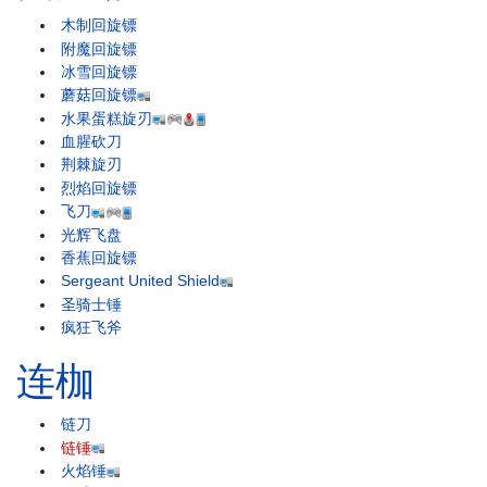
木制回旋镖
附魔回旋镖
冰雪回旋镖
蘑菇回旋镖
水果蛋糕旋刃
血腥砍刀
荆棘旋刃
烈焰回旋镖
飞刀
光辉飞盘
香蕉回旋镖
Sergeant United Shield
圣骑士锤
疯狂飞斧
连枷
链刀
链锤
火焰锤