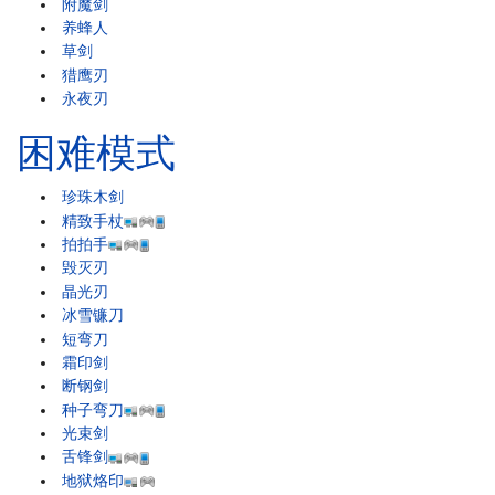
附魔剑
养蜂人
草剑
猎鹰刃
永夜刃
困难模式
珍珠木剑
精致手杖
拍拍手
毁灭刃
晶光刃
冰雪镰刀
短弯刀
霜印剑
断钢剑
种子弯刀
光束剑
舌锋剑
地狱烙印