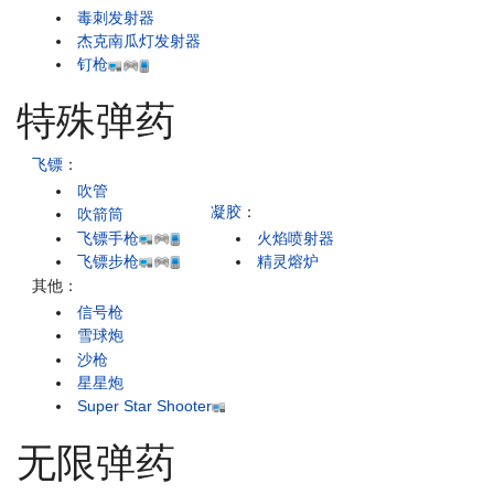
毒刺发射器
杰克南瓜灯发射器
钉枪
特殊弹药
飞镖
：
吹管
凝胶
：
吹箭筒
飞镖手枪
火焰喷射器
飞镖步枪
精灵熔炉
其他：
信号枪
雪球炮
沙枪
星星炮
Super Star Shooter
无限弹药