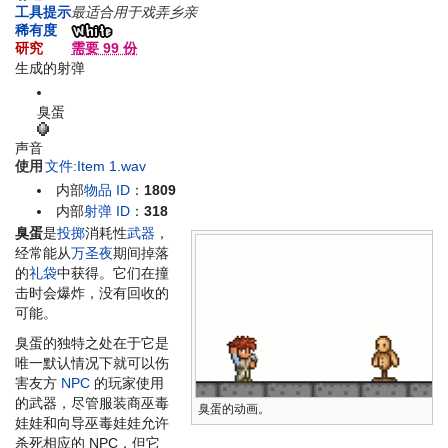
工具提示
最适合用于戏弄乡亲
稀有度
研究
需要 99 份
生成的射弹
臭蛋
声音
使用
文件:Item 1.wav
内部
物品 ID
：
1809
内部
射弹 ID
：
318
臭蛋
是
投掷
消耗性
武器
，
经常能从
万圣夜
期间掉落
的
礼袋
中获得。它们在撞
击时会爆炸，没有回收的
可能。
臭蛋的独特之处在于它是
唯一默认情况下就可以伤
害友方
NPC
的玩家使用
的武器，尽管服装商巫毒
臭蛋的动画。
娃娃和向导巫毒娃娃允许
杀死相应的 NPC，但它