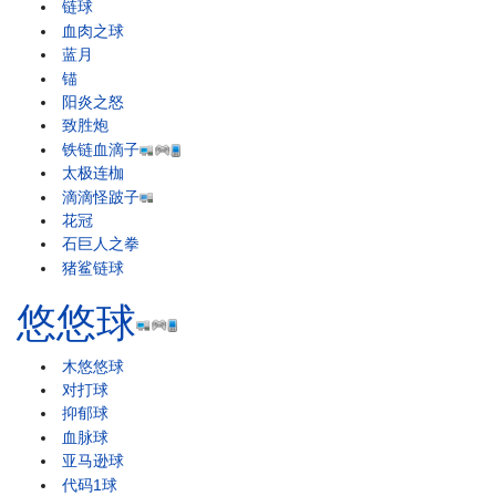
链球
血肉之球
蓝月
锚
阳炎之怒
致胜炮
铁链血滴子
太极连枷
滴滴怪跛子
花冠
石巨人之拳
猪鲨链球
悠悠球
木悠悠球
对打球
抑郁球
血脉球
亚马逊球
代码1球