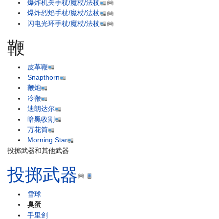
爆炸机关手杖/魔杖/法杖
爆炸烈焰手杖/魔杖/法杖
闪电光环手杖/魔杖/法杖
鞭
皮革鞭
Snapthorn
鞭炮
冷鞭
迪朗达尔
暗黑收割
万花筒
Morning Star
投掷武器和其他武器
投掷武器
雪球
臭蛋
手里剑