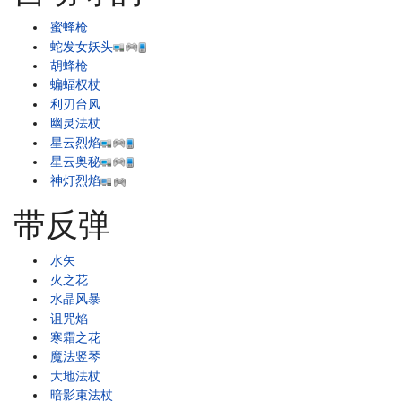
蜜蜂枪
蛇发女妖头
胡蜂枪
蝙蝠权杖
利刃台风
幽灵法杖
星云烈焰
星云奥秘
神灯烈焰
带反弹
水矢
火之花
水晶风暴
诅咒焰
寒霜之花
魔法竖琴
大地法杖
暗影束法杖