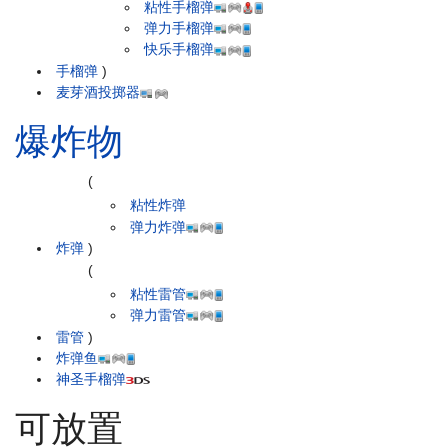
粘性手榴弹
弹力手榴弹
快乐手榴弹
手榴弹
)
麦芽酒投掷器
爆炸物
(
粘性炸弹
弹力炸弹
炸弹
)
(
粘性雷管
弹力雷管
雷管
)
炸弹鱼
神圣手榴弹
可放置