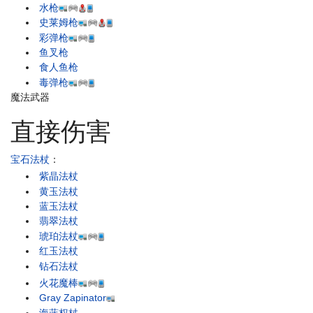
水枪
史莱姆枪
彩弹枪
鱼叉枪
食人鱼枪
毒弹枪
魔法武器
直接伤害
宝石法杖
：
紫晶法杖
黄玉法杖
蓝玉法杖
翡翠法杖
琥珀法杖
红玉法杖
钻石法杖
火花魔棒
Gray Zapinator
海蓝权杖