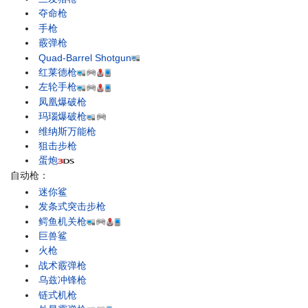
夺命枪
手枪
霰弹枪
Quad-Barrel Shotgun
红莱德枪
左轮手枪
凤凰爆破枪
玛瑙爆破枪
维纳斯万能枪
狙击步枪
蛋炮
自动枪：
迷你鲨
发条式突击步枪
鳄鱼机关枪
巨兽鲨
火枪
战术霰弹枪
乌兹冲锋枪
链式机枪