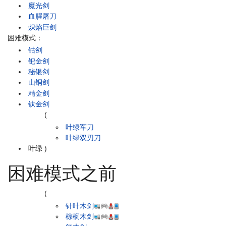
魔光剑
血腥屠刀
炽焰巨剑
困难模式：
钴剑
钯金剑
秘银剑
山铜剑
精金剑
钛金剑
(
叶绿军刀
叶绿双刃刀
叶绿
)
困难模式之前
(
针叶木剑
棕榈木剑