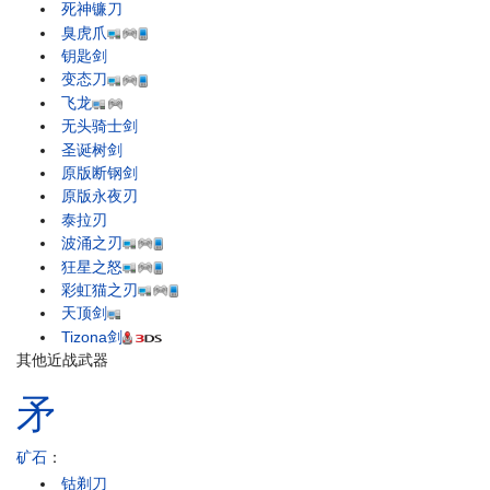
死神镰刀
臭虎爪
钥匙剑
变态刀
飞龙
无头骑士剑
圣诞树剑
原版断钢剑
原版永夜刃
泰拉刃
波涌之刃
狂星之怒
彩虹猫之刃
天顶剑
Tizona剑
其他近战武器
矛
矿石
：
钴剃刀