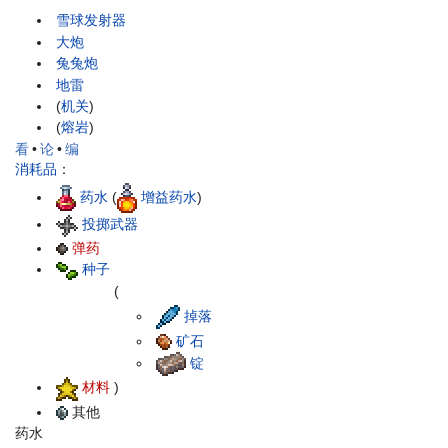
雪球发射器
大炮
兔兔炮
地雷
(
机关
)
(
熔岩
)
看
•
论
•
编
消耗品
：
药水
(
增益药水
)
投掷武器
弹药
种子
(
掉落
矿石
锭
材料
)
其他
药水