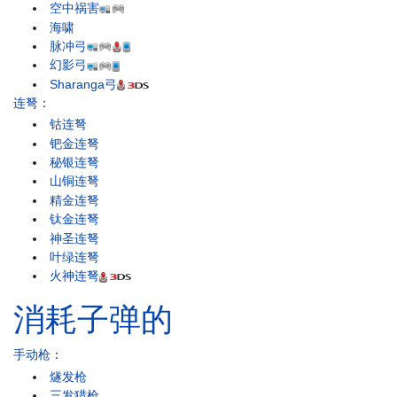
空中祸害
海啸
脉冲弓
幻影弓
Sharanga弓
连弩
：
钴连弩
钯金连弩
秘银连弩
山铜连弩
精金连弩
钛金连弩
神圣连弩
叶绿连弩
火神连弩
消耗子弹的
手动枪
：
燧发枪
三发猎枪