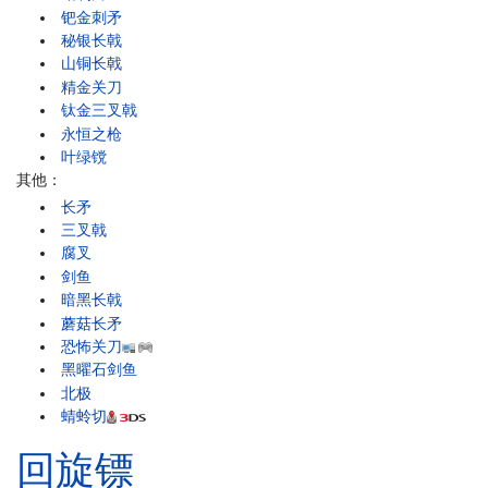
钯金刺矛
秘银长戟
山铜长戟
精金关刀
钛金三叉戟
永恒之枪
叶绿镋
其他：
长矛
三叉戟
腐叉
剑鱼
暗黑长戟
蘑菇长矛
恐怖关刀
黑曜石剑鱼
北极
蜻蛉切
回旋镖