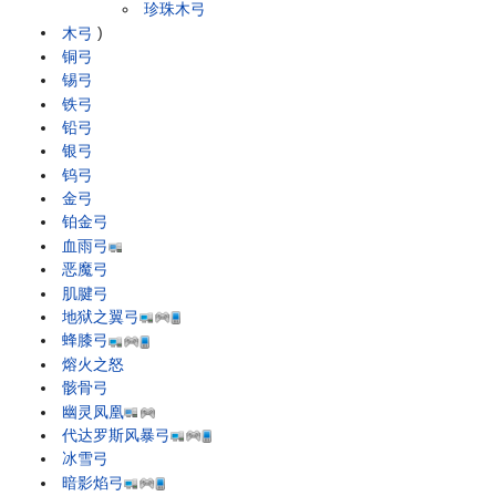
珍珠木弓
木弓
)
铜弓
锡弓
铁弓
铅弓
银弓
钨弓
金弓
铂金弓
血雨弓
恶魔弓
肌腱弓
地狱之翼弓
蜂膝弓
熔火之怒
骸骨弓
幽灵凤凰
代达罗斯风暴弓
冰雪弓
暗影焰弓