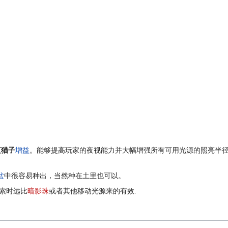
夜猫子
增益
。能够提高玩家的夜视能力并大幅增强所有可用光源的照亮半径
盆
中很容易种出，当然种在土里也可以。
索时远比
暗影珠
或者其他移动光源来的有效.