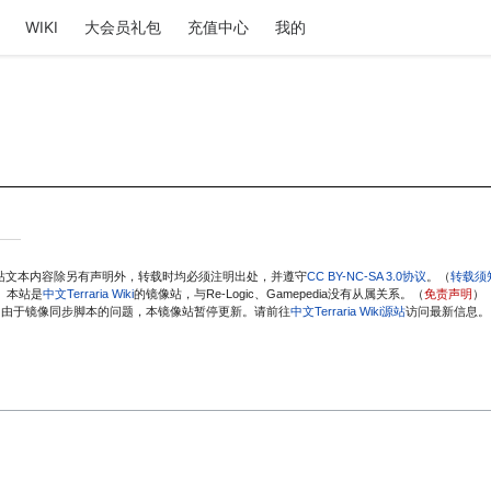
WIKI
大会员礼包
充值中心
我的
站文本内容除另有声明外，转载时均必须注明出处，并遵守
CC BY-NC-SA 3.0协议
。（
转载须
本站是
中文Terraria Wiki
的镜像站，与Re-Logic、Gamepedia没有从属关系。（
免责声明
）
由于镜像同步脚本的问题，本镜像站暂停更新。请前往
中文Terraria Wiki源站
访问最新信息。