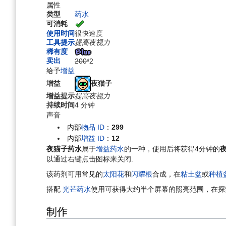
航
索
属性
类型
药水
可消耗
使用时间
很快速度
工具提示
提高夜视力
稀有度
卖出
200*
2
给予
增益
夜猫子
增益
增益提示
提高夜视力
持续时间
4 分钟
声音
内部
物品 ID
：
299
内部
增益 ID
：
12
夜猫子药水
属于
增益药水
的一种，使用后将获得4分钟的
以通过右键点击图标来关闭.
该药剂可用常见的
太阳花
和
闪耀根
合成，在
粘土盆
或
种植
搭配
光芒药水
使用可获得大约半个屏幕的照亮范围，在探
制作