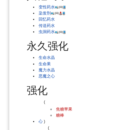
变性药水
染发剂
回忆药水
传送药水
虫洞药水
永久强化
生命水晶
生命果
魔力水晶
恶魔之心
强化
(
焦糖苹果
糖棒
心
)
(