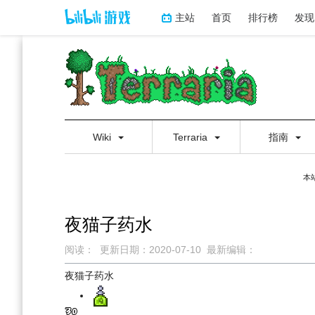
主站
首页
排行榜
发现
Wiki
Terraria
指南
本
夜猫子药水
阅读：
更新日期：
2020-07-10
最新编辑：
跳
跳
夜猫子药水
到
到
导
搜