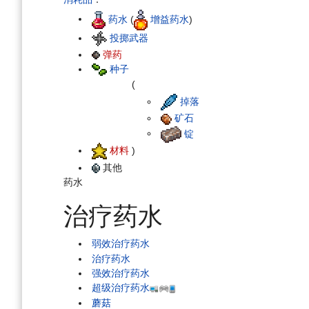
药水
(
增益药水
)
投掷武器
弹药
种子
(
掉落
矿石
锭
材料
)
其他
药水
治疗药水
弱效治疗药水
治疗药水
强效治疗药水
超级治疗药水
蘑菇