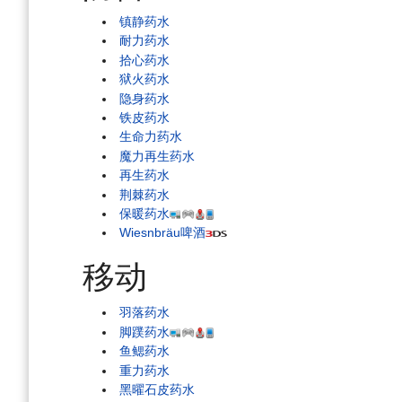
镇静药水
耐力药水
拾心药水
狱火药水
隐身药水
铁皮药水
生命力药水
魔力再生药水
再生药水
荆棘药水
保暖药水
Wiesnbräu啤酒
移动
羽落药水
脚蹼药水
鱼鳃药水
重力药水
黑曜石皮药水