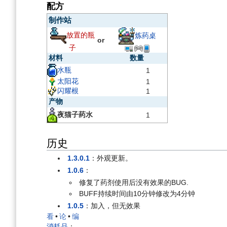
配方
制作站
放置的瓶
炼药桌
or
子
材料
数量
水瓶
1
太阳花
1
闪耀根
1
产物
夜猫子药水
1
历史
1.3.0.1
：外观更新。
1.0.6
：
修复了药剂使用后没有效果的BUG.
BUFF持续时间由10分钟修改为4分钟
1.0.5
：加入，但无效果
看
•
论
•
编
消耗品
：