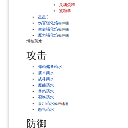
灵魂蛋糕
蜜糖李
星星
)
伤害强化焰
生命强化焰
魔力强化焰
增益药水
攻击
弹药储备药水
箭术药水
战斗药水
魔能药水
暴怒药水
召唤药水
泰坦药水
怒气药水
防御