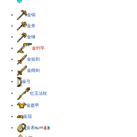
金镐
金斧
金锤
金钓竿
金短剑
金阔剑
金弓
红玉法杖
金盔甲
金冠
金表