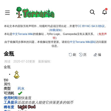
本站文本内容除另有声明外，转载时均必须注明出处，并遵守
CC BY-NC-SA 3.0协议
。
（
转载须知
）
本站是
中文Terraria Wiki
的镜像站，与Re-Logic、Gamepedia没有从属关系。（
免责声
明
）
由于镜像同步脚本的问题，本镜像站暂停更新。请前往
中文Terraria Wiki源站
访问最新
信息。
金瓶
刷
历
编
阅读
2020-07-10
更新
最新编辑:
跳
跳
金瓶
到
到
导
搜
航
索
属性
类型
药水
可消耗
使用时间
很快速度
工具提示
近战攻击敌人能使它掉落更多的钱币
稀有度