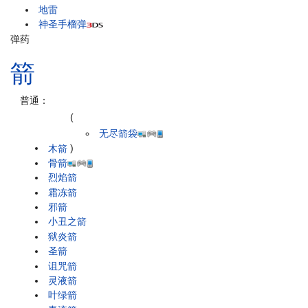
地雷
神圣手榴弹
弹药
箭
普通：
(
无尽箭袋
木箭
)
骨箭
烈焰箭
霜冻箭
邪箭
小丑之箭
狱炎箭
圣箭
诅咒箭
灵液箭
叶绿箭