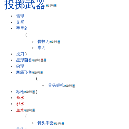
投掷武器
雪球
臭蛋
手里剑
(
骨投刀
毒刀
投刀
)
星形茴香
尖球
寒霜飞鱼
(
骨头标枪
标枪
)
圣水
邪水
血水
(
骨头手套