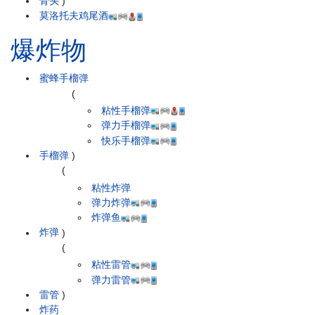
骨头
)
莫洛托夫鸡尾酒
爆炸物
蜜蜂手榴弹
(
粘性手榴弹
弹力手榴弹
快乐手榴弹
手榴弹
)
(
粘性炸弹
弹力炸弹
炸弹鱼
炸弹
)
(
粘性雷管
弹力雷管
雷管
)
炸药