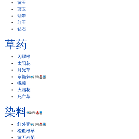
黄玉
蓝玉
翡翠
红玉
钻石
草药
闪耀根
太阳花
月光草
寒颤棘
幌菊
火焰花
死亡草
染料
红外壳
橙血根草
黄万寿菊