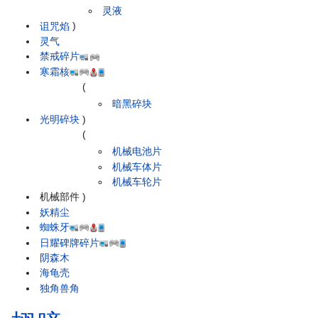
灵液
诅咒焰
)
灵气
禁戒碎片
寒霜核
(
暗黑碎块
光明碎块
)
(
机械电池片
机械车体片
机械车轮片
机械部件
)
妖精尘
蜘蛛牙
日耀碑牌碎片
阴森木
海龟壳
独角兽角