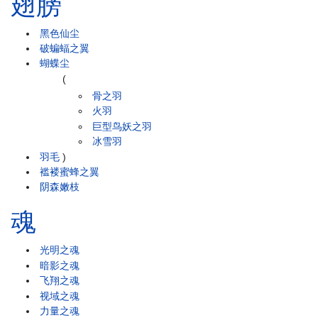
翅膀
黑色仙尘
破蝙蝠之翼
蝴蝶尘
(
骨之羽
火羽
巨型鸟妖之羽
冰雪羽
羽毛
)
褴褛蜜蜂之翼
阴森嫩枝
魂
光明之魂
暗影之魂
飞翔之魂
视域之魂
力量之魂