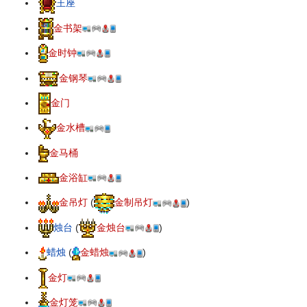
王座
金书架
金时钟
金钢琴
金门
金水槽
金马桶
金浴缸
金吊灯
(
金制吊灯
)
烛台
(
金烛台
)
蜡烛
(
金蜡烛
)
金灯
金灯笼