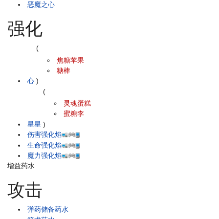
恶魔之心
强化
(
焦糖苹果
糖棒
心
)
(
灵魂蛋糕
蜜糖李
星星
)
伤害强化焰
生命强化焰
魔力强化焰
增益药水
攻击
弹药储备药水