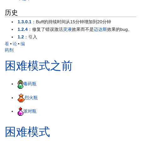
历史
1.3.0.1
：Buff的持续时间从15分钟增加到20分钟
1.2.4
：修复了错误激活
灵液
效果而不是
迈达斯
效果的bug。
1.2
：引入
看
•
论
•
编
药剂
困难模式之前
毒药瓶
烈火瓶
派对瓶
困难模式