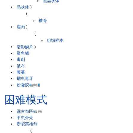
黑晶状体
晶状体
)
(
椎骨
腐肉
)
(
组织样本
暗影鳞片
)
鲨鱼鳍
毒刺
破布
藤蔓
蠕虫毒牙
粉凝胶
困难模式
远古布匹
甲虫外壳
断裂英雄剑
(