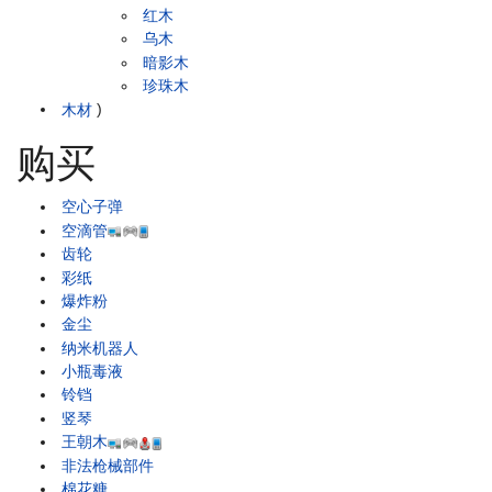
红木
乌木
暗影木
珍珠木
木材
)
购买
空心子弹
空滴管
齿轮
彩纸
爆炸粉
金尘
纳米机器人
小瓶毒液
铃铛
竖琴
王朝木
非法枪械部件
棉花糖