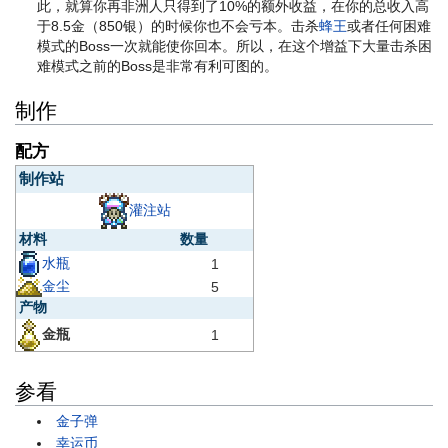
此，就算你再非洲人只得到了10%的额外收益，在你的总收入高
于8.5金（850银）的时候你也不会亏本。击杀
蜂王
或者任何困难
模式的Boss一次就能使你回本。所以，在这个增益下大量击杀困
难模式之前的Boss是非常有利可图的。
制作
配方
制作站
灌注站
材料
数量
水瓶
1
金尘
5
产物
金瓶
1
参看
金子弹
幸运币