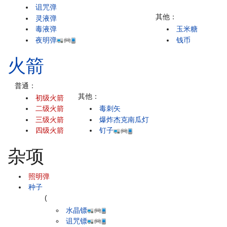
诅咒弹
其他：
灵液弹
毒液弹
玉米糖
夜明弹
钱币
火箭
普通：
其他：
初级火箭
二级火箭
毒刺矢
三级火箭
爆炸杰克南瓜灯
四级火箭
钉子
杂项
照明弹
种子
(
水晶镖
诅咒镖