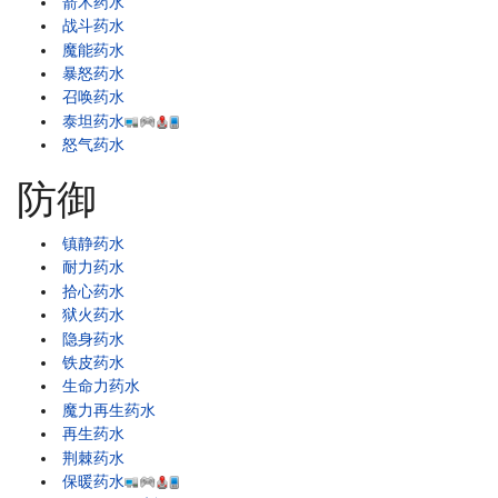
箭术药水
战斗药水
魔能药水
暴怒药水
召唤药水
泰坦药水
怒气药水
防御
镇静药水
耐力药水
拾心药水
狱火药水
隐身药水
铁皮药水
生命力药水
魔力再生药水
再生药水
荆棘药水
保暖药水