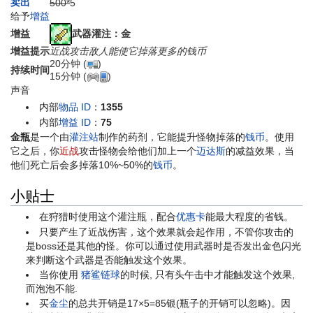
卖出
500*
5
给予
增益
武器灌注：金
增益
增益提示
近战攻击敌人能使它掉落更多的钱币
20分钟 (
)
持续时间
15分钟 (
)
声音
内部
物品 ID
：
1355
内部
增益 ID
：
75
金瓶
是一个由
灌注站
制作的药剂，它能提升怪物掉落的
钱币
。使用
它之后，你
近战
攻击怪物会给他们加上一个
迈达斯
的减益效果，当
他们死亡后会多掉落10%~50%的
钱币
。
小贴士
在狩猎时使用这个灌注瓶，配合
优惠卡
能最大程度的省钱。
只要产生了近战伤害，这个效果就会起作用，不管你攻击的
是boss还是其他的怪。你可以通过使用武器时是否发出金色闪光
来判断这个武器是否能触发这个效果。
当你使用
猪鲨链球
的时候, 只有头午击中才能触发这个效果,
而泡泡不能.
买
金尘
的总共开销是17×5=85银(瓶子的开销可以忽略)。因