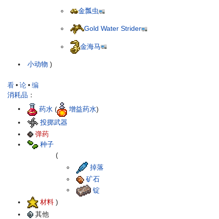
金瓢虫
Gold Water Strider
金海马
小动物
)
看
•
论
•
编
消耗品
：
药水
(
增益药水
)
投掷武器
弹药
种子
(
掉落
矿石
锭
材料
)
其他