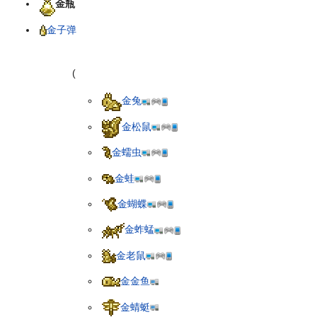
金瓶
金子弹
(
金兔
金松鼠
金蠕虫
金蛙
金蝴蝶
金蚱蜢
金老鼠
金金鱼
金蜻蜓