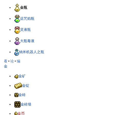
金瓶
诅咒焰瓶
灵液瓶
大瓶毒液
纳米机器人之瓶
看
•
论
•
编
金
金矿
金锭
金砖
金砖墙
金币