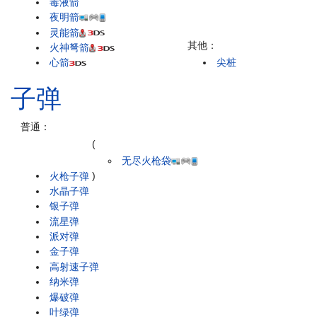
毒液箭
夜明箭
灵能箭
其他：
火神弩箭
心箭
尖桩
子弹
普通：
(
无尽火枪袋
火枪子弹
)
水晶子弹
银子弹
流星弹
派对弹
金子弹
高射速子弹
纳米弹
爆破弹
叶绿弹