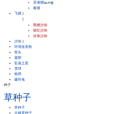
灵液镖
毒镖
飞镖
)
(
黑檀沙块
猩红沙块
珍珠沙块
沙块
)
环境改造枪
骨头
凝胶
坠落之星
雪球
炮弹
爆炸兔
种子
草种子
草种子
丛林草种子