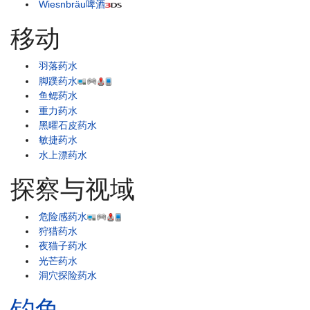
Wiesnbräu啤酒
移动
羽落药水
脚蹼药水
鱼鳃药水
重力药水
黑曜石皮药水
敏捷药水
水上漂药水
探察与视域
危险感药水
狩猎药水
夜猫子药水
光芒药水
洞穴探险药水
钓鱼