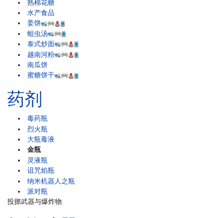
熟棉花糖
水产食品
姜饼
蛆虫汤
泰式炒面
越南河粉
南瓜饼
蜜糖饼干
药剂
毒药瓶
烈火瓶
大瓶毒液
金瓶
灵液瓶
诅咒焰瓶
纳米机器人之瓶
派对瓶
投掷武器与爆炸物