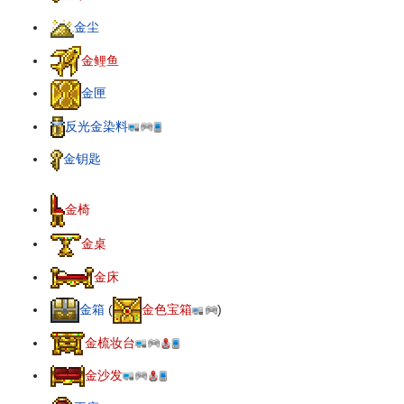
金尘
金鲤鱼
金匣
反光金染料
金钥匙
金椅
金桌
金床
金箱
(
金色宝箱
)
金梳妆台
金沙发