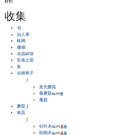
材料
收集
书
仙人掌
蛛网
珊瑚
水晶碎块
坠落之星
鱼
丛林孢子
(
发光蘑菇
毒蘑菇
魔菇
蘑菇
)
南瓜
(
针叶木
棕榈木