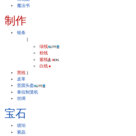
魔法书
制作
链条
(
绿线
粉线
紫线
白线
黑线
)
皮革
坚固头盔
泰拉制笼机
丝绸
宝石
琥珀
紫晶