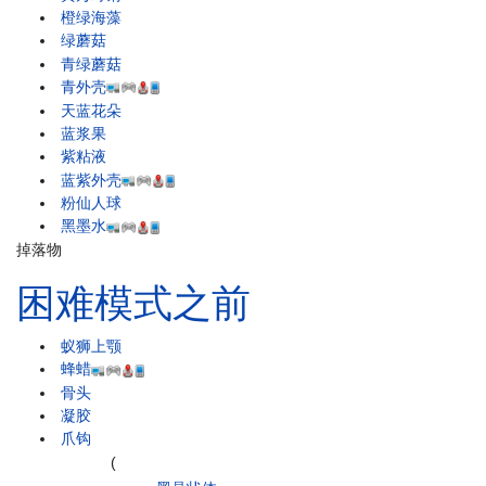
橙绿海藻
绿蘑菇
青绿蘑菇
青外壳
天蓝花朵
蓝浆果
紫粘液
蓝紫外壳
粉仙人球
黑墨水
掉落物
困难模式之前
蚁狮上颚
蜂蜡
骨头
凝胶
爪钩
(