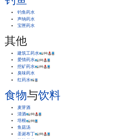
钓鱼药水
声纳药水
宝匣药水
其他
建筑工药水
爱情药水
挖矿药水
臭味药水
红药水
食物
与
饮料
麦芽酒
清酒
培根
鱼菇汤
圣诞布丁