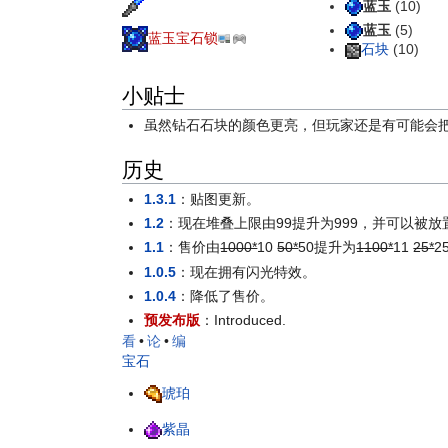
蓝玉
(10)
蓝玉
(5)
蓝玉宝石锁
石块
(10)
小贴士
虽然钻石石块的颜色更亮，但玩家还是有可能会
历史
1.3.1
：贴图更新。
1.2
：现在堆叠上限由99提升为999，并可以被放
1.1
：售价由
1000*
10
50*
50
提升为
1100*
11
25*
2
1.0.5
：现在拥有闪光特效。
1.0.4
：降低了售价。
预发布版
：Introduced.
看
•
论
•
编
宝石
琥珀
紫晶