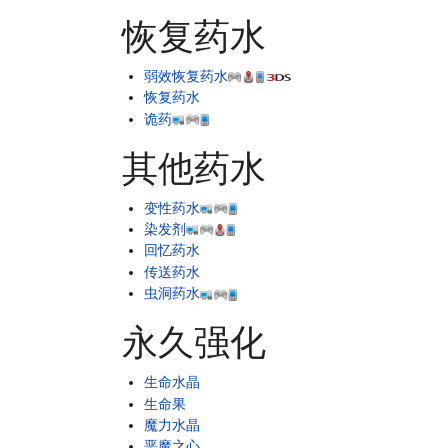
恢复药水
弱效恢复药水
恢复药水
诡药
其他药水
变性药水
染发剂
回忆药水
传送药水
虫洞药水
永久强化
生命水晶
生命果
魔力水晶
恶魔之心