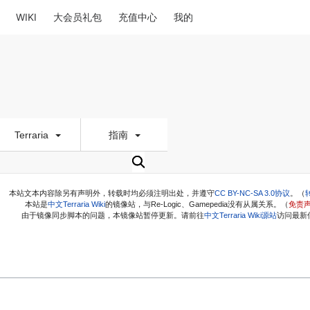
WIKI
大会员礼包
充值中心
我的
Terraria
指南
本站文本内容除另有声明外，转载时均必须注明出处，并遵守
CC BY-NC-SA 3.0协议
。（
本站是
中文Terraria Wiki
的镜像站，与Re-Logic、Gamepedia没有从属关系。（
免责
由于镜像同步脚本的问题，本镜像站暂停更新。请前往
中文Terraria Wiki源站
访问最新