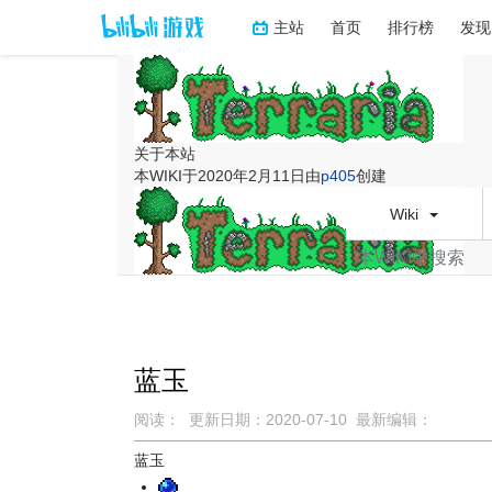
主站
首页
排行榜
发现
关于本站
本WIKI于2020年2月11日由
p405
创建
Wiki
蓝玉
阅读：
更新日期：
2020-07-10
最新编辑：
跳
跳
蓝玉
到
到