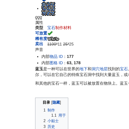
导
搜
航
索
属性
类型
宝石
制作材料
可放置
稀有度
卖出
1100*
11
25*
25
声音
内部
物品 ID
：
177
内部
图格 ID
：
63, 178
蓝玉
是一种可以在世界的
地下
和
洞穴
地层
找到的
宝石
尔，可以在它自己的特殊宝石洞中找到大量蓝玉，或
和其他的宝石一样，蓝玉可以被放置在物块上。蓝玉
目录
1
制作
1.1
用于
2
小贴士
3
历史