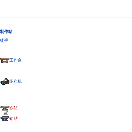
制作站
徒手
工作台
织布机
铁砧
或
铅砧