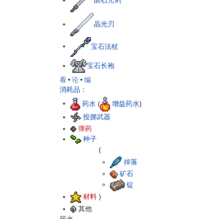
晶光刃
宝石法杖
宝石长袍
看
•
论
•
编
消耗品
：
药水
(
增益药水
)
投掷武器
弹药
种子
(
掉落
矿石
锭
材料
)
其他