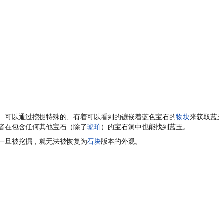
。可以通过挖掘特殊的、有着可以看到的镶嵌着蓝色宝石的
物块
来获取蓝
者在包含任何其他宝石（除了
琥珀
）的宝石洞中也能找到蓝玉。
一旦被挖掘，就无法被恢复为
石块
版本的外观。