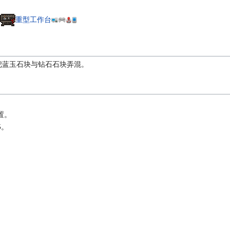
重型工作台
把蓝玉石块与钻石石块弄混。
置。
5
。