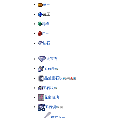
黄玉
蓝玉
翡翠
红玉
钻石
大宝石
宝石果
晶莹宝石块
宝石块
花窗玻璃
宝石锁
陨石光剑