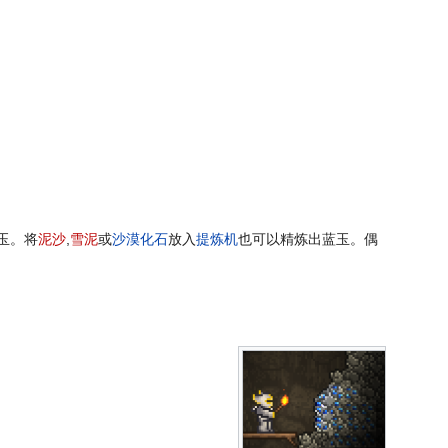
玉。将
泥沙
,
雪泥
或
沙漠化石
放入
提炼机
也可以精炼出蓝玉。偶