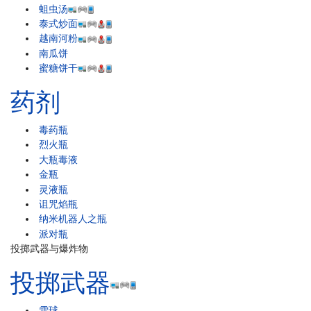
蛆虫汤
泰式炒面
越南河粉
南瓜饼
蜜糖饼干
药剂
毒药瓶
烈火瓶
大瓶毒液
金瓶
灵液瓶
诅咒焰瓶
纳米机器人之瓶
派对瓶
投掷武器与爆炸物
投掷武器
雪球