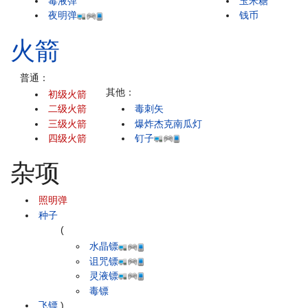
毒液弹
玉米糖
夜明弹
钱币
火箭
普通：
其他：
初级火箭
二级火箭
毒刺矢
三级火箭
爆炸杰克南瓜灯
四级火箭
钉子
杂项
照明弹
种子
(
水晶镖
诅咒镖
灵液镖
毒镖
飞镖
)