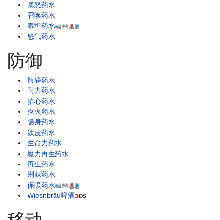
暴怒药水
召唤药水
泰坦药水
怒气药水
防御
镇静药水
耐力药水
拾心药水
狱火药水
隐身药水
铁皮药水
生命力药水
魔力再生药水
再生药水
荆棘药水
保暖药水
Wiesnbräu啤酒
移动