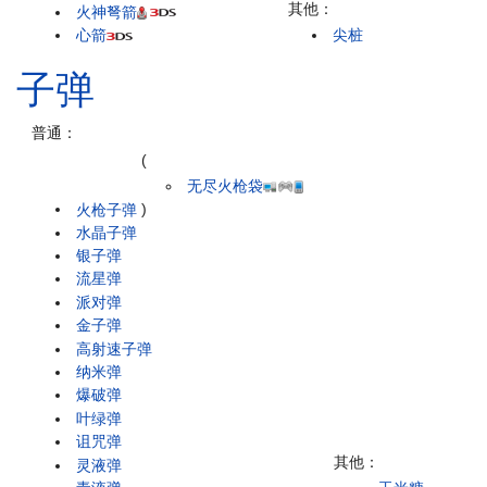
其他：
火神弩箭
心箭
尖桩
子弹
普通：
(
无尽火枪袋
火枪子弹
)
水晶子弹
银子弹
流星弹
派对弹
金子弹
高射速子弹
纳米弹
爆破弹
叶绿弹
诅咒弹
其他：
灵液弹