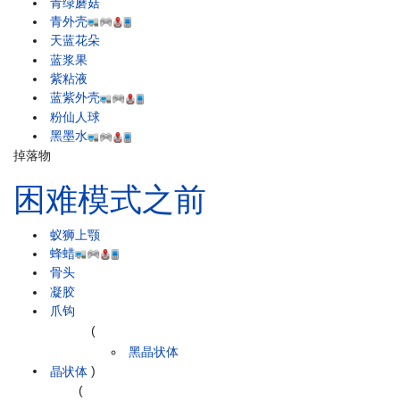
青绿蘑菇
青外壳
天蓝花朵
蓝浆果
紫粘液
蓝紫外壳
粉仙人球
黑墨水
掉落物
困难模式之前
蚁狮上颚
蜂蜡
骨头
凝胶
爪钩
(
黑晶状体
晶状体
)
(