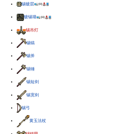
锡镀层
镀锡墙
锡吊灯
锡镐
锡斧
锡锤
锡短剑
锡宽剑
锡弓
黄玉法杖
锡链甲