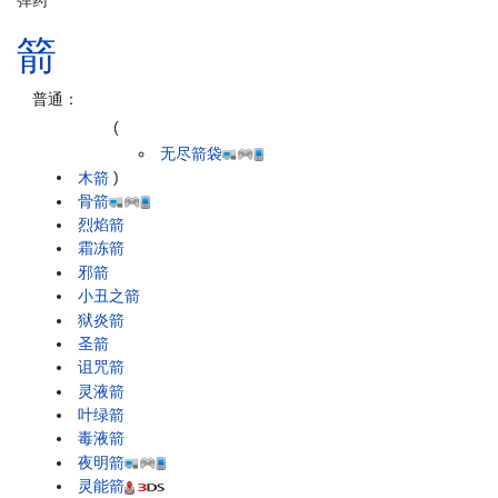
弹药
箭
普通：
(
无尽箭袋
木箭
)
骨箭
烈焰箭
霜冻箭
邪箭
小丑之箭
狱炎箭
圣箭
诅咒箭
灵液箭
叶绿箭
毒液箭
夜明箭
灵能箭