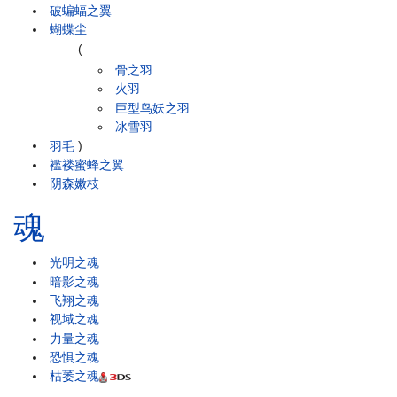
破蝙蝠之翼
蝴蝶尘
(
骨之羽
火羽
巨型鸟妖之羽
冰雪羽
羽毛
)
褴褛蜜蜂之翼
阴森嫩枝
魂
光明之魂
暗影之魂
飞翔之魂
视域之魂
力量之魂
恐惧之魂
枯萎之魂