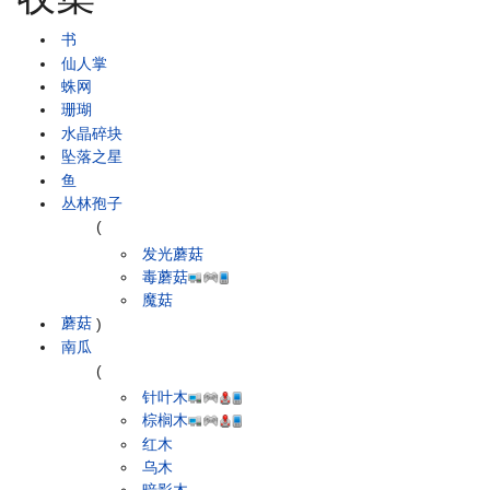
书
仙人掌
蛛网
珊瑚
水晶碎块
坠落之星
鱼
丛林孢子
(
发光蘑菇
毒蘑菇
魔菇
蘑菇
)
南瓜
(
针叶木
棕榈木
红木
乌木