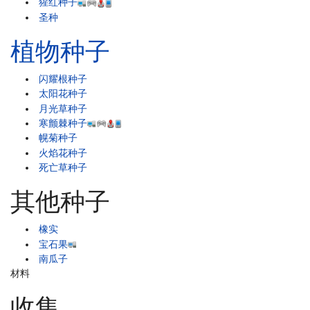
猩红种子
圣种
植物种子
闪耀根种子
太阳花种子
月光草种子
寒颤棘种子
幌菊种子
火焰花种子
死亡草种子
其他种子
橡实
宝石果
南瓜子
材料
收集