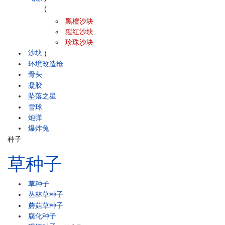
(
黑檀沙块
猩红沙块
珍珠沙块
沙块
)
环境改造枪
骨头
凝胶
坠落之星
雪球
炮弹
爆炸兔
种子
草种子
草种子
丛林草种子
蘑菇草种子
腐化种子