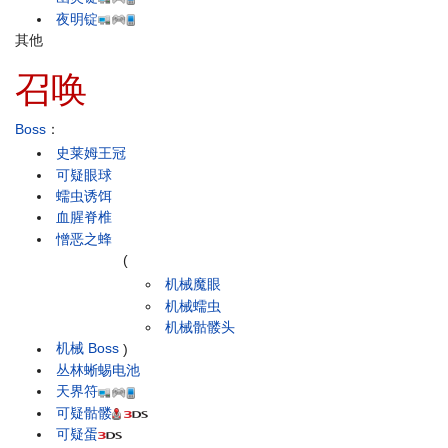
夜明锭
其他
召唤
Boss
：
史莱姆王冠
可疑眼球
蠕虫诱饵
血腥脊椎
憎恶之蜂
(
机械魔眼
机械蠕虫
机械骷髅头
机械 Boss
)
丛林蜥蜴电池
天界符
可疑骷髅
可疑蛋