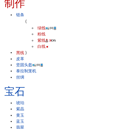
制作
链条
(
绿线
粉线
紫线
白线
黑线
)
皮革
坚固头盔
泰拉制笼机
丝绸
宝石
琥珀
紫晶
黄玉
蓝玉
翡翠