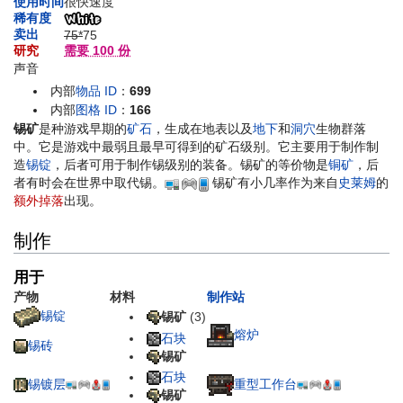
使用时间
很快速度
稀有度
卖出
75*
75
研究
需要 100 份
声音
内部
物品 ID
：
699
内部
图格 ID
：
166
锡矿
是种游戏早期的
矿石
，生成在地表以及
地下
和
洞穴
生物群落
中。它是游戏中最弱且最早可得到的矿石级别。它主要用于制作制
造
锡锭
，后者可用于制作锡级别的装备。锡矿的等价物是
铜矿
，后
者有时会在世界中取代锡。
锡矿有小几率作为来自
史莱姆
的
额外掉落
出现。
制作
用于
产物
材料
制作站
锡锭
锡矿
(3)
熔炉
石块
锡砖
锡矿
石块
重型工作台
锡镀层
锡矿