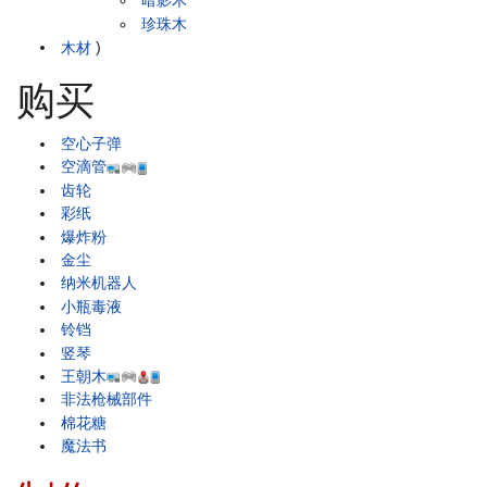
暗影木
珍珠木
木材
)
购买
空心子弹
空滴管
齿轮
彩纸
爆炸粉
金尘
纳米机器人
小瓶毒液
铃铛
竖琴
王朝木
非法枪械部件
棉花糖
魔法书