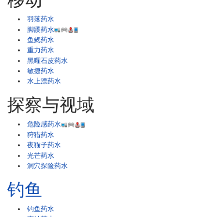
羽落药水
脚蹼药水
鱼鳃药水
重力药水
黑曜石皮药水
敏捷药水
水上漂药水
探察与视域
危险感药水
狩猎药水
夜猫子药水
光芒药水
洞穴探险药水
钓鱼
钓鱼药水