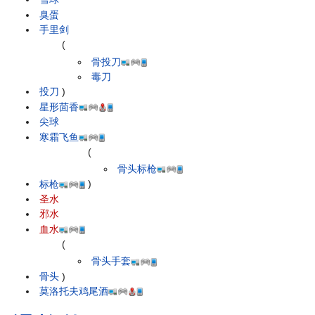
臭蛋
手里剑
(
骨投刀
毒刀
投刀
)
星形茴香
尖球
寒霜飞鱼
(
骨头标枪
标枪
)
圣水
邪水
血水
(
骨头手套
骨头
)
莫洛托夫鸡尾酒