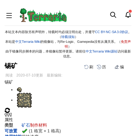
本站文本内容除另有声明外，转载时均必须注明出处，并遵守
CC BY-NC-SA 3.0协议
。
（
转载须知
）
本站是
中文Terraria Wiki
的镜像站，与Re-Logic、Gamepedia没有从属关系。（
免责声
明
）
由于镜像同步脚本的问题，本镜像站暂停更新。请前往
中文Terraria Wiki源站
访问最新
信息。
锡矿
刷
历
编
阅读
2020-07-10
更新
最新编辑:
跳
跳
锡矿
到
到
导
搜
航
索
属性
类型
矿石
制作材料
(1 格宽 × 1 格高)
可放置