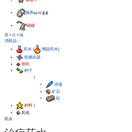
锡表
锡罐
看
•
论
•
编
消耗品
：
药水
(
增益药水
)
投掷武器
弹药
种子
(
掉落
矿石
锭
材料
)
其他
药水