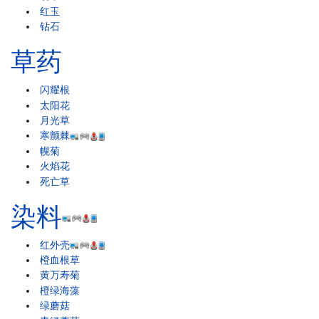
红玉
钻石
草药
闪耀根
太阳花
月光草
寒颤棘
幌菊
火焰花
死亡草
染料
红外壳
橙血根草
黄万寿菊
橙绿海藻
绿蘑菇