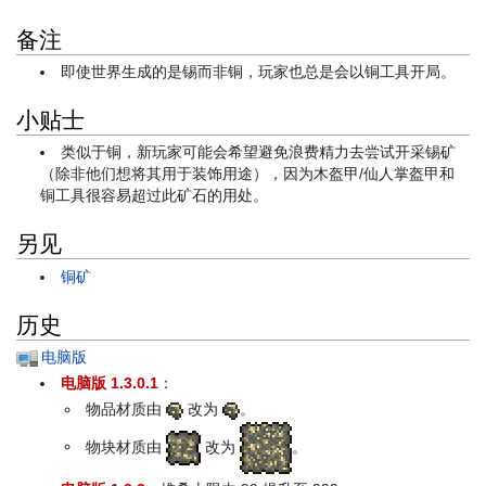
备注
即使世界生成的是锡而非铜，玩家也总是会以铜工具开局。
小贴士
类似于铜，新玩家可能会希望避免浪费精力去尝试开采锡矿
（除非他们想将其用于装饰用途），因为木盔甲/仙人掌盔甲和
铜工具很容易超过此矿石的用处。
另见
铜矿
历史
电脑版
电脑版 1.3.0.1
：
物品材质由
改为
。
物块材质由
改为
。