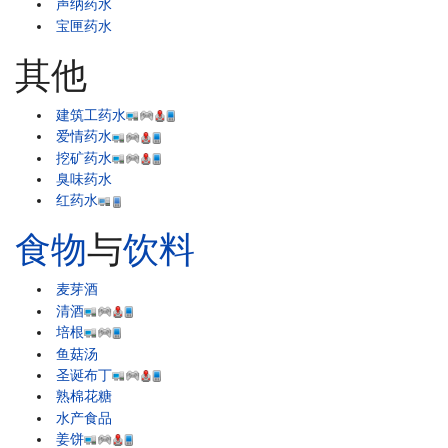
声纳药水
宝匣药水
其他
建筑工药水
爱情药水
挖矿药水
臭味药水
红药水
食物
与
饮料
麦芽酒
清酒
培根
鱼菇汤
圣诞布丁
熟棉花糖
水产食品
姜饼