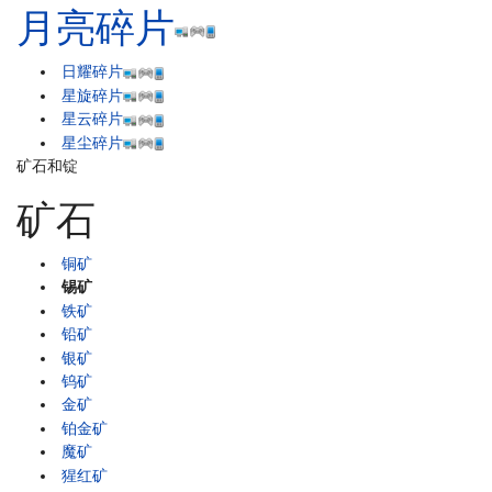
月亮碎片
日耀碎片
星旋碎片
星云碎片
星尘碎片
矿石和锭
矿石
铜矿
锡矿
铁矿
铅矿
银矿
钨矿
金矿
铂金矿
魔矿
猩红矿