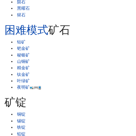
陨石
黑曜石
狱石
困难模式
矿石
钴矿
钯金矿
秘银矿
山铜矿
精金矿
钛金矿
叶绿矿
夜明矿
矿锭
铜锭
锡锭
铁锭
铅锭