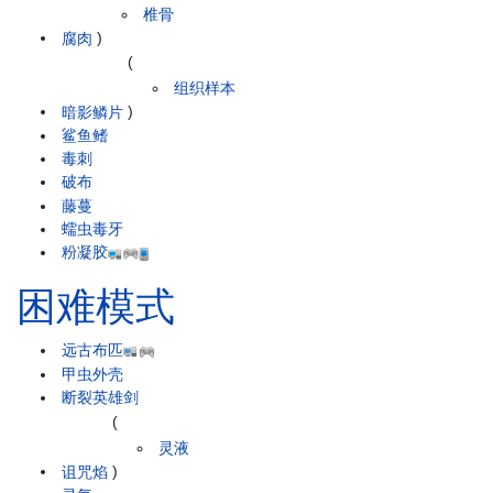
椎骨
腐肉
)
(
组织样本
暗影鳞片
)
鲨鱼鳍
毒刺
破布
藤蔓
蠕虫毒牙
粉凝胶
困难模式
远古布匹
甲虫外壳
断裂英雄剑
(
灵液
诅咒焰
)