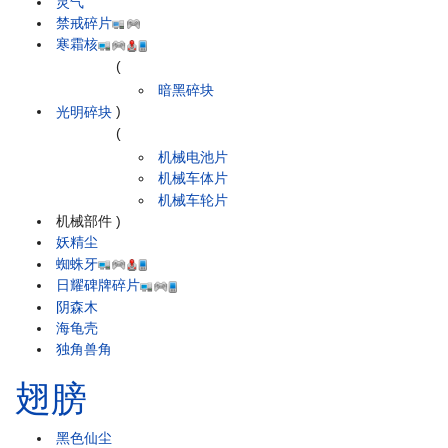
灵气
禁戒碎片
寒霜核
(
暗黑碎块
光明碎块
)
(
机械电池片
机械车体片
机械车轮片
机械部件
)
妖精尘
蜘蛛牙
日耀碑牌碎片
阴森木
海龟壳
独角兽角
翅膀
黑色仙尘