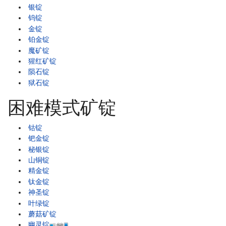
银锭
钨锭
金锭
铂金锭
魔矿锭
猩红矿锭
陨石锭
狱石锭
困难模式矿锭
钴锭
钯金锭
秘银锭
山铜锭
精金锭
钛金锭
神圣锭
叶绿锭
蘑菇矿锭
幽灵锭