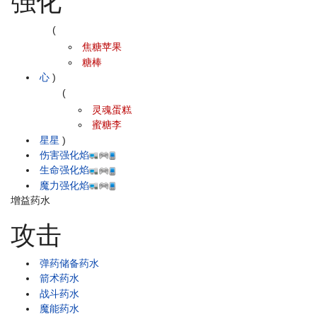
强化
(
焦糖苹果
糖棒
心
)
(
灵魂蛋糕
蜜糖李
星星
)
伤害强化焰
生命强化焰
魔力强化焰
增益药水
攻击
弹药储备药水
箭术药水
战斗药水
魔能药水