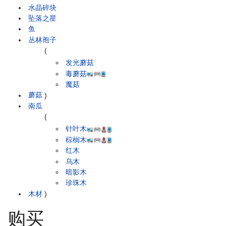
水晶碎块
坠落之星
鱼
丛林孢子
(
发光蘑菇
毒蘑菇
魔菇
蘑菇
)
南瓜
(
针叶木
棕榈木
红木
乌木
暗影木
珍珠木
木材
)
购买