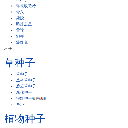
环境改造枪
骨头
凝胶
坠落之星
雪球
炮弹
爆炸兔
种子
草种子
草种子
丛林草种子
蘑菇草种子
腐化种子
猩红种子
圣种
植物种子