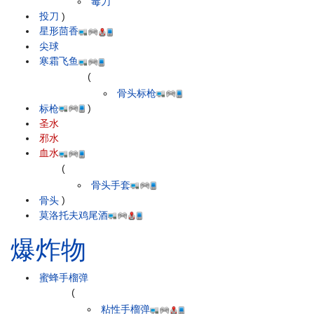
毒刀
投刀
)
星形茴香
尖球
寒霜飞鱼
(
骨头标枪
标枪
)
圣水
邪水
血水
(
骨头手套
骨头
)
莫洛托夫鸡尾酒
爆炸物
蜜蜂手榴弹
(
粘性手榴弹