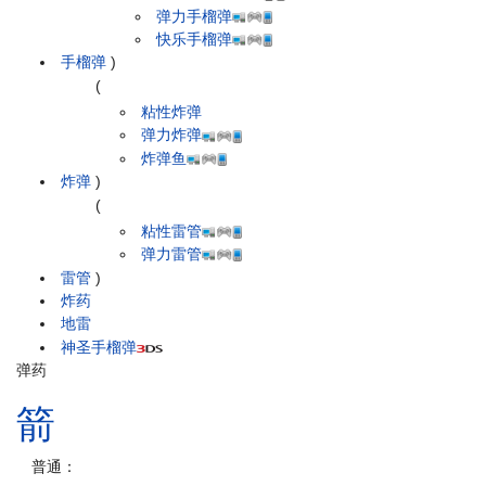
弹力手榴弹
快乐手榴弹
手榴弹
)
(
粘性炸弹
弹力炸弹
炸弹鱼
炸弹
)
(
粘性雷管
弹力雷管
雷管
)
炸药
地雷
神圣手榴弹
弹药
箭
普通：