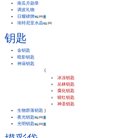
南瓜月勋章
调皮礼物
日耀碑牌
埃特尼亚水晶
钥匙
金钥匙
暗影钥匙
神庙钥匙
(
冰冻钥匙
丛林钥匙
腐化钥匙
猩红钥匙
神圣钥匙
生物群落钥匙
)
夜光钥匙
光明钥匙