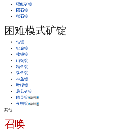
猩红矿锭
陨石锭
狱石锭
困难模式矿锭
钴锭
钯金锭
秘银锭
山铜锭
精金锭
钛金锭
神圣锭
叶绿锭
蘑菇矿锭
幽灵锭
夜明锭
其他
召唤