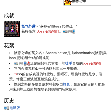
憎恶之蜂
成就
怪气外露
•
"获得召唤boss的物品。"
获得任意
Boss 召唤物品
。
花絮
憎惡之蜂的英文名：Abeemination是由abomination(憎惡)與
bee(蜜蜂)組合成的混成詞。
這是困難模式前唯一能
徒手
合成的
boss召喚物
它的合成素材似乎可約略形塑出一隻蜜蜂。
的合成表裡的蜂蜜塊、黑曜石、鬆脆蜂蜜塊是水、岩
漿、蜂蜜三種液體互相混合成的。
憎惡之蜂的多數合成材料都取自
蜂巢
，創造它的目的可能是
用來刷蜂王或給想在地表與她戰鬥玩家使用。
历史
电脑版