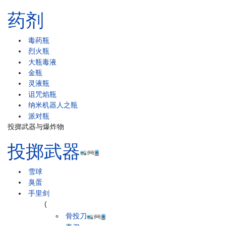
药剂
毒药瓶
烈火瓶
大瓶毒液
金瓶
灵液瓶
诅咒焰瓶
纳米机器人之瓶
派对瓶
投掷武器与爆炸物
投掷武器
雪球
臭蛋
手里剑
(
骨投刀