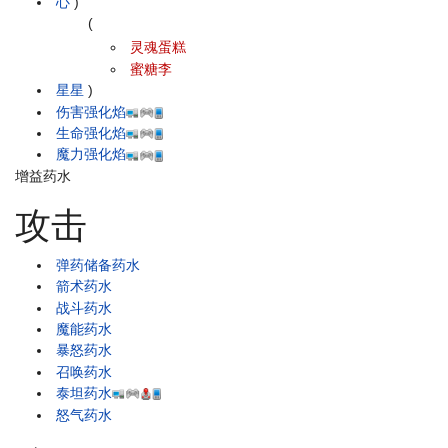
心
)
(
灵魂蛋糕
蜜糖李
星星
)
伤害强化焰
生命强化焰
魔力强化焰
增益药水
攻击
弹药储备药水
箭术药水
战斗药水
魔能药水
暴怒药水
召唤药水
泰坦药水
怒气药水