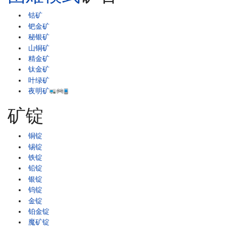
钴矿
钯金矿
秘银矿
山铜矿
精金矿
钛金矿
叶绿矿
夜明矿
矿锭
铜锭
锡锭
铁锭
铅锭
银锭
钨锭
金锭
铂金锭
魔矿锭