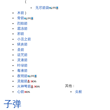
(
无尽箭袋
木箭
)
骨箭
烈焰箭
霜冻箭
邪箭
小丑之箭
狱炎箭
圣箭
诅咒箭
灵液箭
叶绿箭
毒液箭
夜明箭
灵能箭
其他：
火神弩箭
心箭
尖桩
子弹