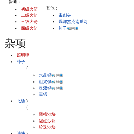
普通：
其他：
初级火箭
二级火箭
毒刺矢
三级火箭
爆炸杰克南瓜灯
四级火箭
钉子
杂项
照明弹
种子
(
水晶镖
诅咒镖
灵液镖
毒镖
飞镖
)
(
黑檀沙块
猩红沙块
珍珠沙块
沙块
)