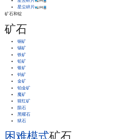
星云碎片
星尘碎片
矿石和锭
矿石
铜矿
锡矿
铁矿
铅矿
银矿
钨矿
金矿
铂金矿
魔矿
猩红矿
陨石
黑曜石
狱石
困难模式
矿石