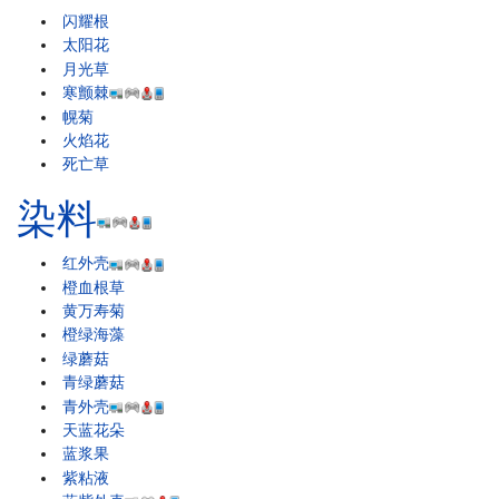
闪耀根
太阳花
月光草
寒颤棘
幌菊
火焰花
死亡草
染料
红外壳
橙血根草
黄万寿菊
橙绿海藻
绿蘑菇
青绿蘑菇
青外壳
天蓝花朵
蓝浆果
紫粘液