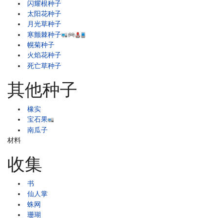
闪耀根种子
太阳花种子
月光草种子
寒颤棘种子
幌菊种子
火焰花种子
死亡草种子
其他种子
橡实
宝石果
南瓜子
材料
收集
书
仙人掌
蛛网
珊瑚