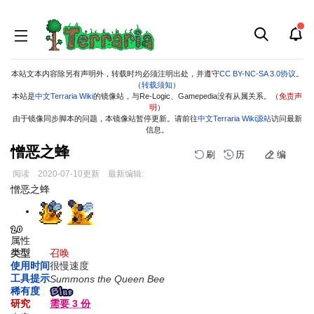
本站文本内容除另有声明外，转载时均必须注明出处，并遵守
CC BY-NC-SA 3.0协议
。
（
转载须知
）
本站是
中文Terraria Wiki
的镜像站，与Re-Logic、Gamepedia没有从属关系。（
免责声
明
）
由于镜像同步脚本的问题，本镜像站暂停更新。请前往
中文Terraria Wiki源站
访问最新
信息。
憎恶之蜂
刷
历
编
阅读
2020-07-10
更新
最新编辑:
跳
跳
憎恶之蜂
到
到
导
搜
航
索
属性
类型
召唤
使用时间
很慢速度
工具提示
Summons the Queen Bee
稀有度
研究
需要 3 份