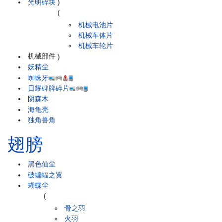
光明碎块
)
(
机械电池片
机械车体片
机械车轮片
机械部件
)
妖精尘
蜘蛛牙
日耀碑牌碎片
阴森木
海龟壳
独角兽角
翅膀
黑色仙尘
破蝙蝠之翼
蝴蝶尘
(
骨之羽
火羽