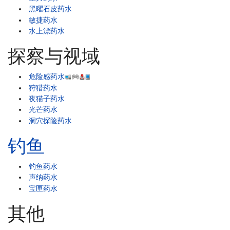
黑曜石皮药水
敏捷药水
水上漂药水
探察与视域
危险感药水
狩猎药水
夜猫子药水
光芒药水
洞穴探险药水
钓鱼
钓鱼药水
声纳药水
宝匣药水
其他