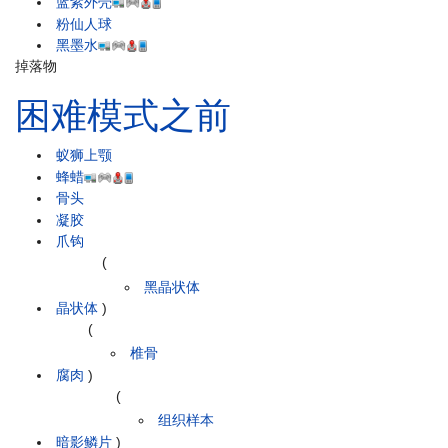
蓝紫外壳
粉仙人球
黑墨水
掉落物
困难模式之前
蚁狮上颚
蜂蜡
骨头
凝胶
爪钩
(
黑晶状体
晶状体
)
(
椎骨
腐肉
)
(
组织样本
暗影鳞片
)