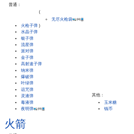
普通：
(
无尽火枪袋
火枪子弹
)
水晶子弹
银子弹
流星弹
派对弹
金子弹
高射速子弹
纳米弹
爆破弹
叶绿弹
诅咒弹
其他：
灵液弹
毒液弹
玉米糖
夜明弹
钱币
火箭