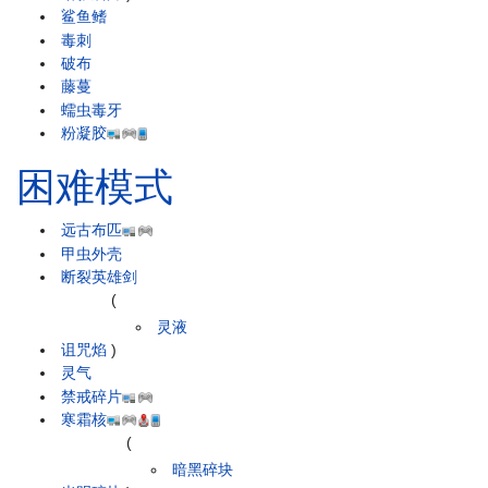
鲨鱼鳍
毒刺
破布
藤蔓
蠕虫毒牙
粉凝胶
困难模式
远古布匹
甲虫外壳
断裂英雄剑
(
灵液
诅咒焰
)
灵气
禁戒碎片
寒霜核
(
暗黑碎块