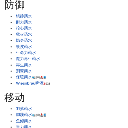
防御
镇静药水
耐力药水
拾心药水
狱火药水
隐身药水
铁皮药水
生命力药水
魔力再生药水
再生药水
荆棘药水
保暖药水
Wiesnbräu啤酒
移动
羽落药水
脚蹼药水
鱼鳃药水
重力药水