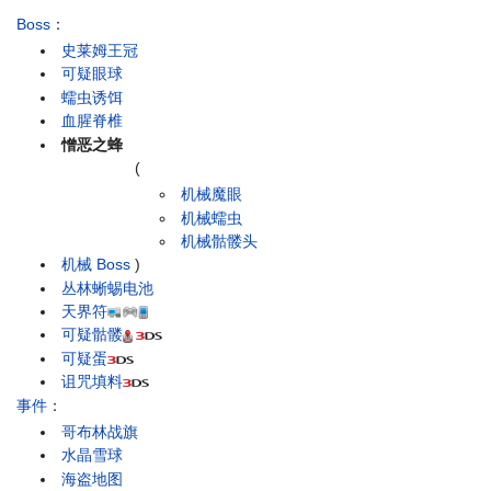
Boss
：
史莱姆王冠
可疑眼球
蠕虫诱饵
血腥脊椎
憎恶之蜂
(
机械魔眼
机械蠕虫
机械骷髅头
机械 Boss
)
丛林蜥蜴电池
天界符
可疑骷髅
可疑蛋
诅咒填料
事件
：
哥布林战旗
水晶雪球
海盗地图