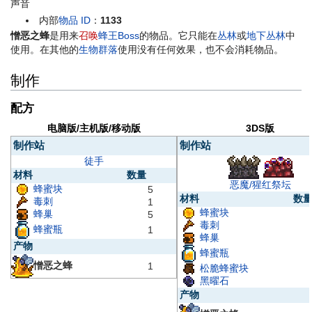
声音
内部
物品 ID
：
1133
憎恶之蜂
是用来
召唤
蜂王
Boss
的物品。它只能在
丛林
或
地下丛林
中
使用。在其他的
生物群落
使用没有任何效果，也不会消耗物品。
制作
配方
电脑版/主机版/移动版
3DS版
制作站
制作站
徒手
材料
数量
恶魔/猩红祭坛
蜂蜜块
5
材料
数
毒刺
1
蜂蜜块
蜂巢
5
毒刺
蜂蜜瓶
1
蜂巢
产物
蜂蜜瓶
憎恶之蜂
1
松脆蜂蜜块
黑曜石
产物