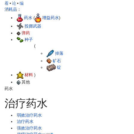
看
•
论
•
编
消耗品
：
药水
(
增益药水
)
投掷武器
弹药
种子
(
掉落
矿石
锭
材料
)
其他
药水
治疗药水
弱效治疗药水
治疗药水
强效治疗药水