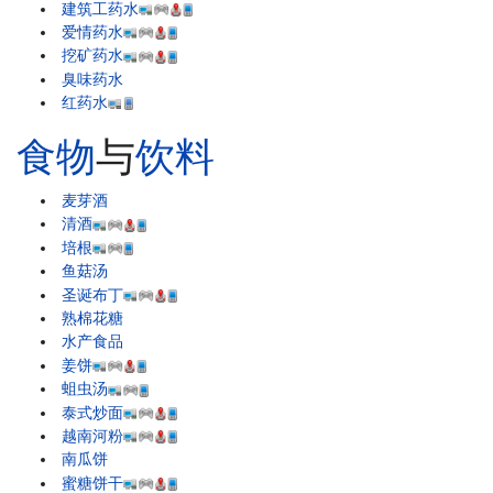
建筑工药水
爱情药水
挖矿药水
臭味药水
红药水
食物
与
饮料
麦芽酒
清酒
培根
鱼菇汤
圣诞布丁
熟棉花糖
水产食品
姜饼
蛆虫汤
泰式炒面
越南河粉
南瓜饼
蜜糖饼干