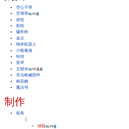
空心子弹
空滴管
齿轮
彩纸
爆炸粉
金尘
纳米机器人
小瓶毒液
铃铛
竖琴
王朝木
非法枪械部件
棉花糖
魔法书
制作
链条
(
绿线