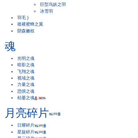
巨型鸟妖之羽
冰雪羽
羽毛
)
褴褛蜜蜂之翼
阴森嫩枝
魂
光明之魂
暗影之魂
飞翔之魂
视域之魂
力量之魂
恐惧之魂
枯萎之魂
月亮碎片
日耀碎片
星旋碎片