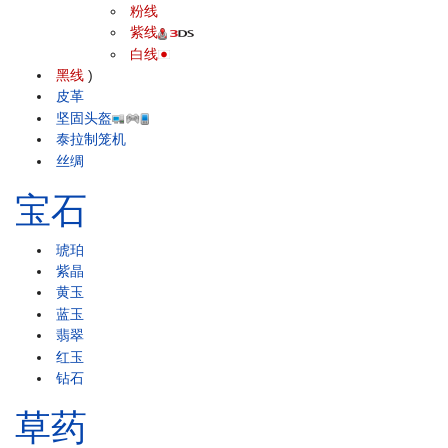
粉线
紫线
白线
黑线
)
皮革
坚固头盔
泰拉制笼机
丝绸
宝石
琥珀
紫晶
黄玉
蓝玉
翡翠
红玉
钻石
草药