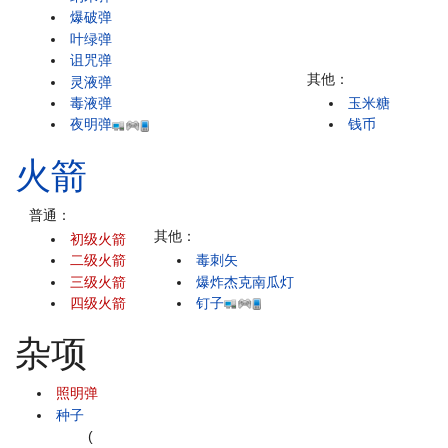
爆破弹
叶绿弹
诅咒弹
其他：
灵液弹
毒液弹
玉米糖
夜明弹
钱币
火箭
普通：
其他：
初级火箭
二级火箭
毒刺矢
三级火箭
爆炸杰克南瓜灯
四级火箭
钉子
杂项
照明弹
种子
(