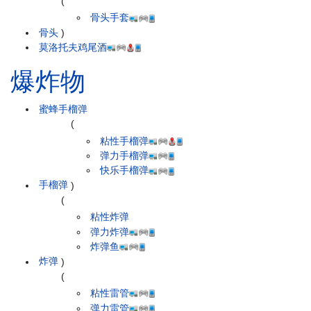
(
骨头手套
骨头
)
莫洛托夫鸡尾酒
爆炸物
蜜蜂手榴弹
(
粘性手榴弹
弹力手榴弹
快乐手榴弹
手榴弹
)
(
粘性炸弹
弹力炸弹
炸弹鱼
炸弹
)
(
粘性雷管
弹力雷管