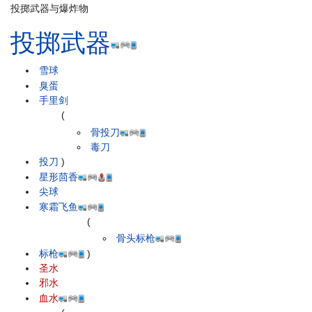
投掷武器与爆炸物
投掷武器
雪球
臭蛋
手里剑
(
骨投刀
毒刀
投刀
)
星形茴香
尖球
寒霜飞鱼
(
骨头标枪
标枪
)
圣水
邪水
血水