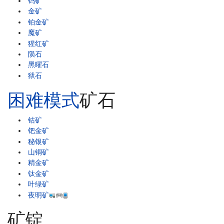
钨矿
金矿
铂金矿
魔矿
猩红矿
陨石
黑曜石
狱石
困难模式
矿石
钴矿
钯金矿
秘银矿
山铜矿
精金矿
钛金矿
叶绿矿
夜明矿
矿锭