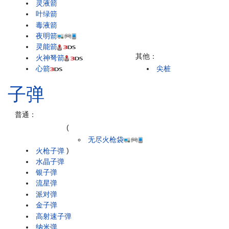
灵液箭
叶绿箭
毒液箭
夜明箭
灵能箭
其他：
火神弩箭
心箭
尖桩
子弹
普通：
(
无尽火枪袋
火枪子弹
)
水晶子弹
银子弹
流星弹
派对弹
金子弹
高射速子弹
纳米弹