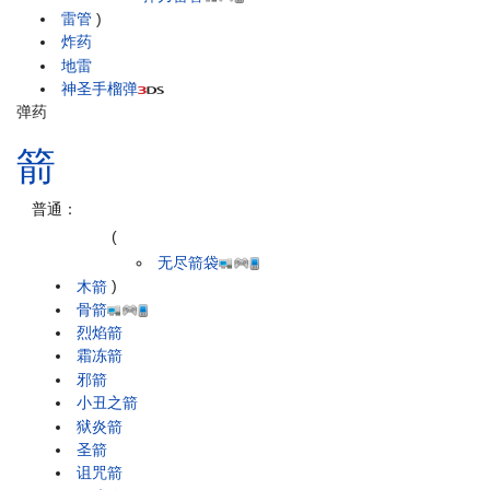
雷管
)
炸药
地雷
神圣手榴弹
弹药
箭
普通：
(
无尽箭袋
木箭
)
骨箭
烈焰箭
霜冻箭
邪箭
小丑之箭
狱炎箭
圣箭
诅咒箭