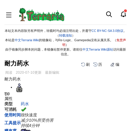
本站文本内容除另有声明外，转载时均必须注明出处，并遵守
CC BY-NC-SA 3.0协议
。
（
转载须知
）
本站是
中文Terraria Wiki
的镜像站，与Re-Logic、Gamepedia没有从属关系。（
免责声
明
）
由于镜像同步脚本的问题，本镜像站暂停更新。请前往
中文Terraria Wiki源站
访问最新
信息。
耐力药水
刷
历
编
阅读
2020-07-10
更新
最新编辑:
跳
跳
耐力药水
到
到
导
搜
航
索
属性
类型
药水
可消耗
使用时间
很快速度
减少10%所受伤害
工具提示
持续4分钟
稀有度