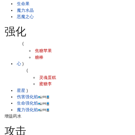
生命果
魔力水晶
恶魔之心
强化
(
焦糖苹果
糖棒
心
)
(
灵魂蛋糕
蜜糖李
星星
)
伤害强化焰
生命强化焰
魔力强化焰
增益药水
攻击