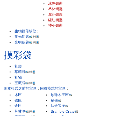
冰冻钥匙
丛林钥匙
腐化钥匙
猩红钥匙
神圣钥匙
生物群落钥匙
)
夜光钥匙
光明钥匙
摸彩袋
礼袋
草药袋
礼物
宝藏袋
困难模式之前的宝匣
：
困难模式的宝匣
：
木匣
珍珠木宝匣
铁匣
秘银
金匣
钛金宝匣
丛林匣
Bramble Crate