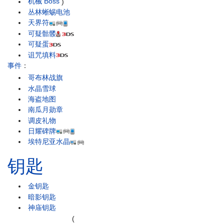
机械 Boss
)
丛林蜥蜴电池
天界符
可疑骷髅
可疑蛋
诅咒填料
事件
：
哥布林战旗
水晶雪球
海盗地图
南瓜月勋章
调皮礼物
日耀碑牌
埃特尼亚水晶
钥匙
金钥匙
暗影钥匙
神庙钥匙
(