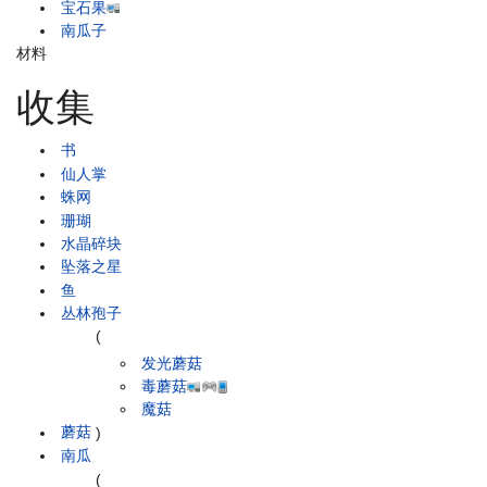
宝石果
南瓜子
材料
收集
书
仙人掌
蛛网
珊瑚
水晶碎块
坠落之星
鱼
丛林孢子
(
发光蘑菇
毒蘑菇
魔菇
蘑菇
)
南瓜
(