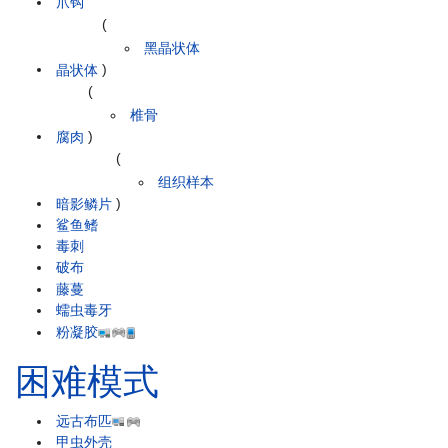
爪钩
(
黑晶状体
晶状体
)
(
椎骨
腐肉
)
(
组织样本
暗影鳞片
)
鲨鱼鳍
毒刺
破布
藤蔓
蠕虫毒牙
粉凝胶
困难模式
远古布匹
甲虫外壳