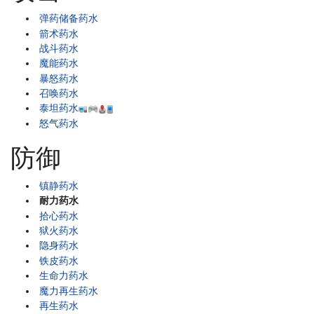
弹药储备药水
箭术药水
战斗药水
魔能药水
暴怒药水
召唤药水
泰坦药水
怒气药水
防御
镇静药水
耐力药水
拾心药水
狱火药水
隐身药水
铁皮药水
生命力药水
魔力再生药水
再生药水