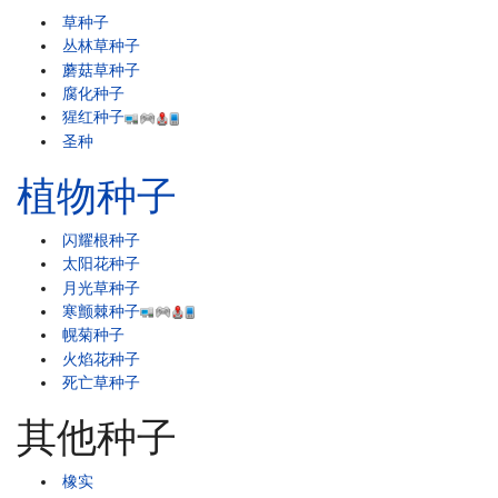
草种子
丛林草种子
蘑菇草种子
腐化种子
猩红种子
圣种
植物种子
闪耀根种子
太阳花种子
月光草种子
寒颤棘种子
幌菊种子
火焰花种子
死亡草种子
其他种子
橡实