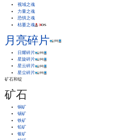
视域之魂
力量之魂
恐惧之魂
枯萎之魂
月亮碎片
日耀碎片
星旋碎片
星云碎片
星尘碎片
矿石和锭
矿石
铜矿
锡矿
铁矿
铅矿
银矿