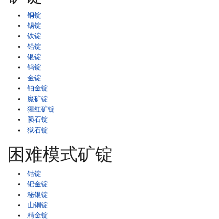
铜锭
锡锭
铁锭
铅锭
银锭
钨锭
金锭
铂金锭
魔矿锭
猩红矿锭
陨石锭
狱石锭
困难模式矿锭
钴锭
钯金锭
秘银锭
山铜锭
精金锭