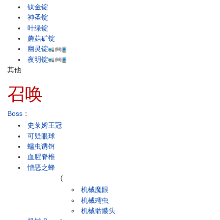
钛金锭
神圣锭
叶绿锭
蘑菇矿锭
幽灵锭
夜明锭
其他
召唤
Boss
：
史莱姆王冠
可疑眼球
蠕虫诱饵
血腥脊椎
憎恶之蜂
(
机械魔眼
机械蠕虫
机械骷髅头