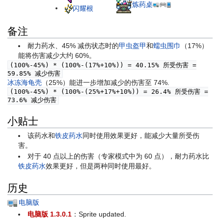
炼药桌
闪耀根
备注
耐力药水、45% 减伤状态时的
甲虫盔甲
和
蠕虫围巾
（17%）
能将伤害减少大约 60%。
(100%-45%) * (100%-(17%+10%)) = 40.15% 所受伤害 =
59.85% 减少伤害
冰冻海龟壳
（25%）能进一步增加减少的伤害至 74%.
(100%-45%) * (100%-(25%+17%+10%)) = 26.4% 所受伤害 =
73.6% 减少伤害
小贴士
该药水和
铁皮药水
同时使用效果更好，能减少大量所受伤
害。
对于 40 点以上的伤害（专家模式中为 60 点），耐力药水比
铁皮药水
效果更好，但是两种同时使用最好。
历史
电脑版
电脑版 1.3.0.1
：Sprite updated.