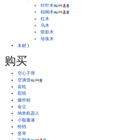
针叶木
棕榈木
红木
乌木
暗影木
珍珠木
木材
)
购买
空心子弹
空滴管
齿轮
彩纸
爆炸粉
金尘
纳米机器人
小瓶毒液
铃铛
竖琴