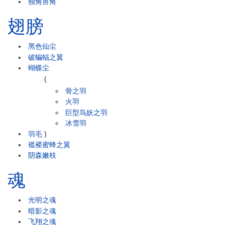
独角兽角
翅膀
黑色仙尘
破蝙蝠之翼
蝴蝶尘
(
骨之羽
火羽
巨型鸟妖之羽
冰雪羽
羽毛
)
褴褛蜜蜂之翼
阴森嫩枝
魂
光明之魂
暗影之魂
飞翔之魂