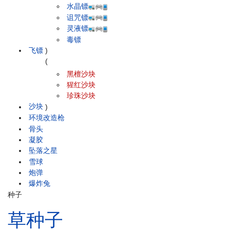
水晶镖
诅咒镖
灵液镖
毒镖
飞镖
)
(
黑檀沙块
猩红沙块
珍珠沙块
沙块
)
环境改造枪
骨头
凝胶
坠落之星
雪球
炮弹
爆炸兔
种子
草种子