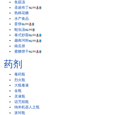
鱼菇汤
圣诞布丁
熟棉花糖
水产食品
姜饼
蛆虫汤
泰式炒面
越南河粉
南瓜饼
蜜糖饼干
药剂
毒药瓶
烈火瓶
大瓶毒液
金瓶
灵液瓶
诅咒焰瓶
纳米机器人之瓶
派对瓶