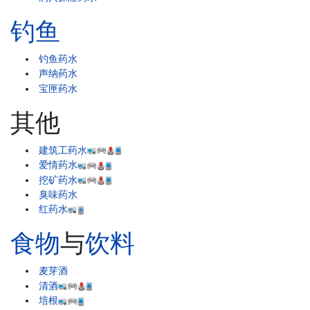
钓鱼
钓鱼药水
声纳药水
宝匣药水
其他
建筑工药水
爱情药水
挖矿药水
臭味药水
红药水
食物
与
饮料
麦芽酒
清酒
培根