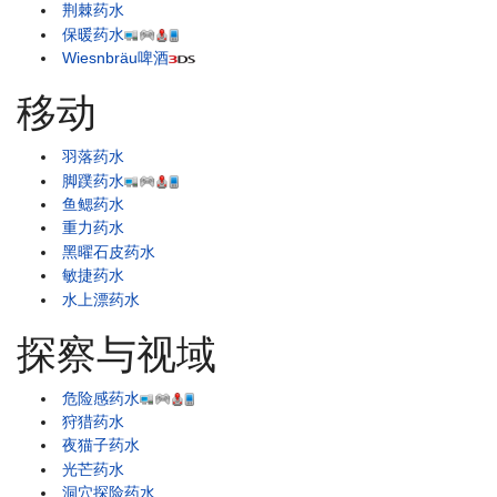
荆棘药水
保暖药水
Wiesnbräu啤酒
移动
羽落药水
脚蹼药水
鱼鳃药水
重力药水
黑曜石皮药水
敏捷药水
水上漂药水
探察与视域
危险感药水
狩猎药水
夜猫子药水
光芒药水
洞穴探险药水