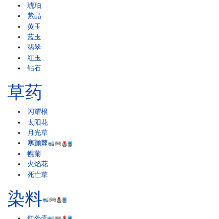
琥珀
紫晶
黄玉
蓝玉
翡翠
红玉
钻石
草药
闪耀根
太阳花
月光草
寒颤棘
幌菊
火焰花
死亡草
染料
红外壳