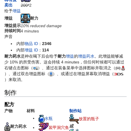
卖出
200*
2
给予
增益
耐力
增益
增益提示
10% reduced damage
持续时间
4 minutes
声音
内部
物品 ID
：
2346
内部
增益 ID
：
114
耐力药水
是种在喝下后会给予
耐力
增益
的
增益药水
。此增益能够减
少 10% 的所受伤害。这会持续 4 minutes，但任何时候都可以通过
右键点击图标（
）、通过在装备菜单中选择图标并取消之（
）、通过双击增益图标（
）、或通过在增益屏幕取消增益（
）来取消。
制作
配方
产物
材料
制作站
水瓶
放置的瓶子
或
耐力药水
装甲洞穴鱼