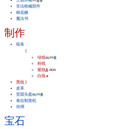
王朝木
非法枪械部件
棉花糖
魔法书
制作
链条
(
绿线
粉线
紫线
白线
黑线
)
皮革
坚固头盔
泰拉制笼机
丝绸
宝石