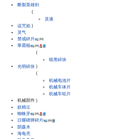
断裂英雄剑
(
灵液
诅咒焰
)
灵气
禁戒碎片
寒霜核
(
暗黑碎块
光明碎块
)
(
机械电池片
机械车体片
机械车轮片
机械部件
)
妖精尘
蜘蛛牙
日耀碑牌碎片
阴森木
海龟壳