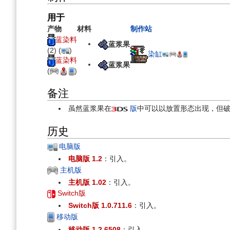
用于
产物
材料
制作站
蓝染料
蓝浆果
(2)
(
)
染缸
蓝染料
蓝浆果
(
)
备注
虽然蓝浆果在
版
中可以以放置形态出现，但
历史
电脑版
电脑版 1.2
：引入。
主机版
主机版 1.02
：引入。
Switch版
Switch版 1.0.711.6
：引入。
移动版
移动版 1.2.6508
：引入。