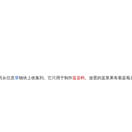
而从任意
草
物块上收集到。它只用于制作
蓝染料
。放置的蓝浆果有着蓝莓