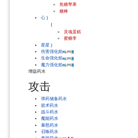
焦糖苹果
糖棒
心
)
(
灵魂蛋糕
蜜糖李
星星
)
伤害强化焰
生命强化焰
魔力强化焰
增益药水
攻击
弹药储备药水
箭术药水
战斗药水
魔能药水
暴怒药水
召唤药水