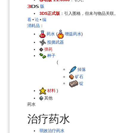
版
3DS正式版
：引入图格，但未与物品关联。
看
•
论
•
编
消耗品
：
药水
(
增益药水
)
投掷武器
弹药
种子
(
掉落
矿石
锭
材料
)
其他
药水
治疗药水
弱效治疗药水