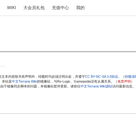
WIKI
大会员礼包
充值中心
我的
站文本内容除另有声明外，转载时均必须注明出处，并遵守
CC BY-NC-SA 3.0协议
。（
转载须
本站是
中文Terraria Wiki
的镜像站，与Re-Logic、Gamepedia没有从属关系。（
免责声明
）
由于镜像同步脚本的问题，本镜像站暂停更新。请前往
中文Terraria Wiki源站
访问最新信息。