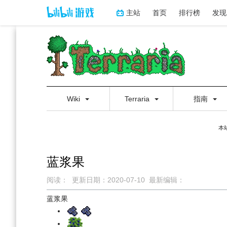
主站
首页
排行榜
发现
Wiki
Terraria
指南
本
蓝浆果
阅读：
更新日期：
2020-07-10
最新编辑：
跳
跳
蓝浆果
到
到
导
搜