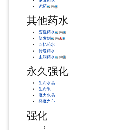
恢复药水
诡药
其他药水
变性药水
染发剂
回忆药水
传送药水
虫洞药水
永久强化
生命水晶
生命果
魔力水晶
恶魔之心
强化
(