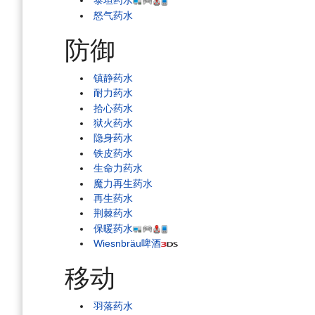
泰坦药水
怒气药水
防御
镇静药水
耐力药水
拾心药水
狱火药水
隐身药水
铁皮药水
生命力药水
魔力再生药水
再生药水
荆棘药水
保暖药水
Wiesnbräu啤酒
移动
羽落药水