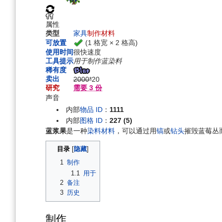
航
索
属性
类型
家具
制作材料
(1 格宽 × 2 格高)
可放置
使用时间
很快速度
工具提示
用于制作蓝染料
稀有度
卖出
2000*
20
研究
需要 3 份
声音
内部
物品 ID
：
1111
内部
图格 ID
：
227 (5)
蓝浆果
是一种
染料材料
，可以通过用
镐
或
钻头
摧毁蓝莓丛
目录
1
制作
1.1
用于
2
备注
3
历史
制作