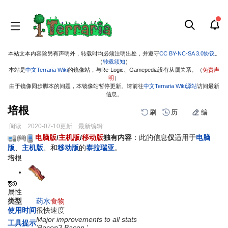
本站文本内容除另有声明外，转载时均必须注明出处，并遵守
CC BY-NC-SA 3.0协议
。
（
转载须知
）
本站是
中文Terraria Wiki
的镜像站，与Re-Logic、Gamepedia没有从属关系。（
免责声
明
）
由于镜像同步脚本的问题，本镜像站暂停更新。请前往
中文Terraria Wiki源站
访问最新
信息。
培根
刷
历
编
阅读
2020-07-10
更新
最新编辑:
跳
跳
电脑版
/
主机版
/
移动版
独有内容
：此的信息
仅
适用于
电脑
到
到
版
、
主机版
、和
移动版
的
泰拉瑞亚
。
导
搜
培根
航
索
属性
类型
药水
食物
使用时间
很快速度
Major improvements to all stats
工具提示
'Bacon? Bacon.'