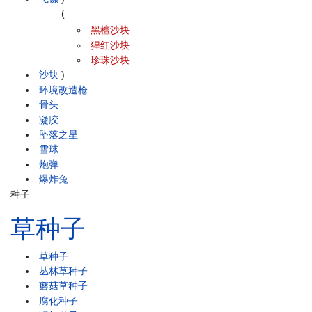
(
黑檀沙块
猩红沙块
珍珠沙块
沙块
)
环境改造枪
骨头
凝胶
坠落之星
雪球
炮弹
爆炸兔
种子
草种子
草种子
丛林草种子
蘑菇草种子
腐化种子