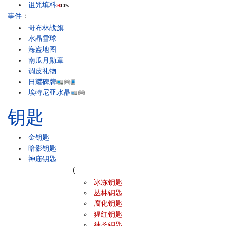
诅咒填料
事件
：
哥布林战旗
水晶雪球
海盗地图
南瓜月勋章
调皮礼物
日耀碑牌
埃特尼亚水晶
钥匙
金钥匙
暗影钥匙
神庙钥匙
(
冰冻钥匙
丛林钥匙
腐化钥匙
猩红钥匙
神圣钥匙