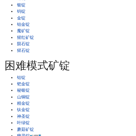
银锭
钨锭
金锭
铂金锭
魔矿锭
猩红矿锭
陨石锭
狱石锭
困难模式矿锭
钴锭
钯金锭
秘银锭
山铜锭
精金锭
钛金锭
神圣锭
叶绿锭
蘑菇矿锭
幽灵锭