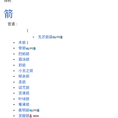
弹药
箭
普通：
(
无尽箭袋
木箭
)
骨箭
烈焰箭
霜冻箭
邪箭
小丑之箭
狱炎箭
圣箭
诅咒箭
灵液箭
叶绿箭
毒液箭
夜明箭
灵能箭