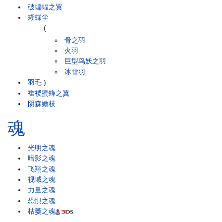
破蝙蝠之翼
蝴蝶尘
(
骨之羽
火羽
巨型鸟妖之羽
冰雪羽
羽毛
)
褴褛蜜蜂之翼
阴森嫩枝
魂
光明之魂
暗影之魂
飞翔之魂
视域之魂
力量之魂
恐惧之魂
枯萎之魂