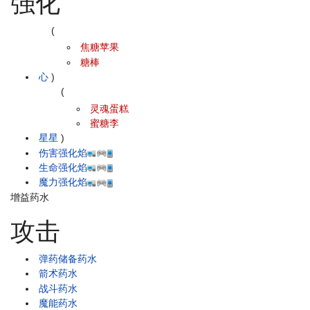
强化
(
焦糖苹果
糖棒
心
)
(
灵魂蛋糕
蜜糖李
星星
)
伤害强化焰
生命强化焰
魔力强化焰
增益药水
攻击
弹药储备药水
箭术药水
战斗药水
魔能药水