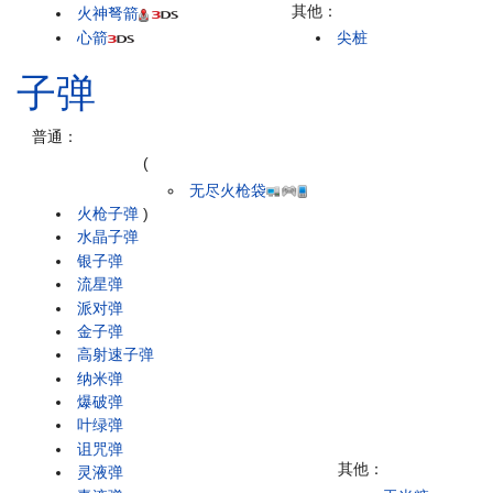
其他：
火神弩箭
心箭
尖桩
子弹
普通：
(
无尽火枪袋
火枪子弹
)
水晶子弹
银子弹
流星弹
派对弹
金子弹
高射速子弹
纳米弹
爆破弹
叶绿弹
诅咒弹
其他：
灵液弹