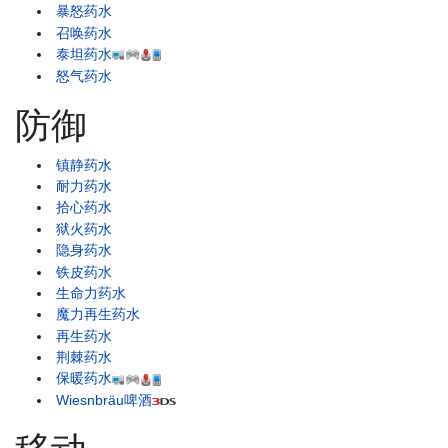
暴怒药水
召唤药水
泰坦药水
怒气药水
防御
镇静药水
耐力药水
拾心药水
狱火药水
隐身药水
铁皮药水
生命力药水
魔力再生药水
再生药水
荆棘药水
保暖药水
Wiesnbräu啤酒