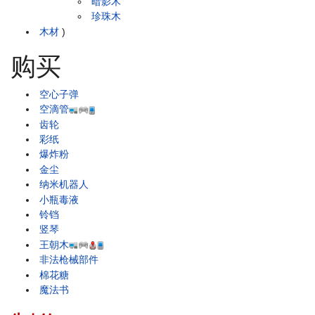
暗影木
珍珠木
木材
)
购买
空心子弹
空滴管
齿轮
彩纸
爆炸粉
金尘
纳米机器人
小瓶毒液
铃铛
竖琴
王朝木
非法枪械部件
棉花糖
魔法书