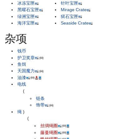
冰冻宝匣
针叶宝匣
黑曜石宝匣
Mirage Crate
绿洲宝匣
狱石宝匣
海洋宝匣
Seaside Crate
杂项
钱币
护卫奖章
鱼饵
天国魔力
油漆
电线
(
链条
饰带
绳
)
(
丝绸绳圈
藤蔓绳圈
蛛丝绳圈