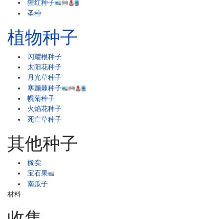
猩红种子
圣种
植物种子
闪耀根种子
太阳花种子
月光草种子
寒颤棘种子
幌菊种子
火焰花种子
死亡草种子
其他种子
橡实
宝石果
南瓜子
材料
收集