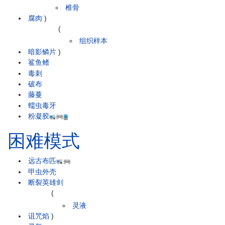
椎骨
腐肉
)
(
组织样本
暗影鳞片
)
鲨鱼鳍
毒刺
破布
藤蔓
蠕虫毒牙
粉凝胶
困难模式
远古布匹
甲虫外壳
断裂英雄剑
(
灵液
诅咒焰
)