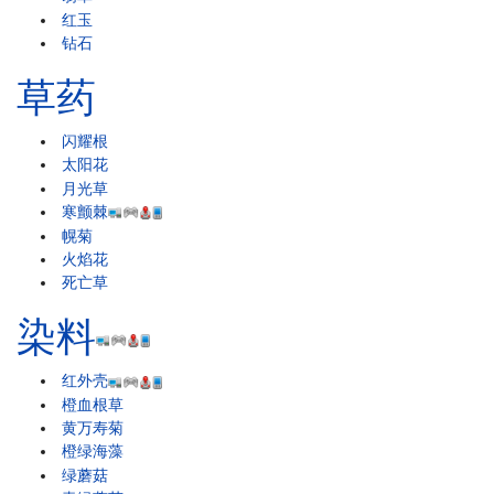
红玉
钻石
草药
闪耀根
太阳花
月光草
寒颤棘
幌菊
火焰花
死亡草
染料
红外壳
橙血根草
黄万寿菊
橙绿海藻
绿蘑菇