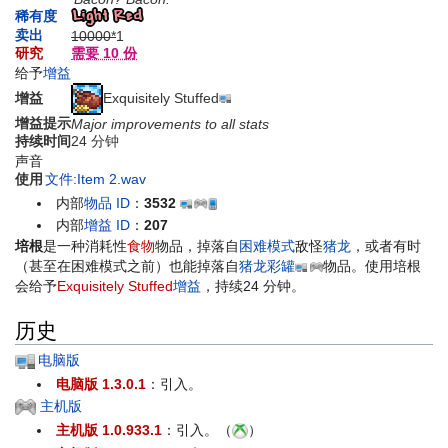
稀有度
卖出
10000*
1
研究
需要 10 份
给予
增益
Exquisitely Stuffed
增益
增益提示
Major improvements to all stats
持续时间
24 分钟
声音
使用
文件:Item 2.wav
内部
物品 ID
：
3532
内部
增益 ID
：
207
培根
是一种消耗性
食物
物品，掉落自
困难模式
敌怪
猪龙
，或者有时
（甚至在困难模式之前）也能掉落自
猪龙彩罐
物品。使用培根
会给予
Exquisitely Stuffed
增益
，持续24 分钟。
历史
电脑版
电脑版 1.3.0.1
：引入。
主机版
主机版 1.0.933.1
：引入。（
）