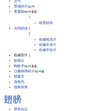
灵气
禁戒碎片
寒霜核
(
暗黑碎块
光明碎块
)
(
机械电池片
机械车体片
机械车轮片
机械部件
)
妖精尘
蜘蛛牙
日耀碑牌碎片
阴森木
海龟壳
独角兽角
翅膀
黑色仙尘