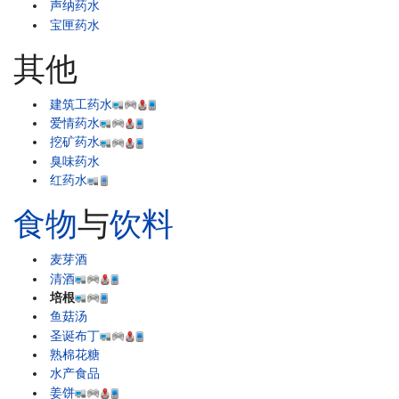
声纳药水
宝匣药水
其他
建筑工药水
爱情药水
挖矿药水
臭味药水
红药水
食物
与
饮料
麦芽酒
清酒
培根
鱼菇汤
圣诞布丁
熟棉花糖
水产食品
姜饼