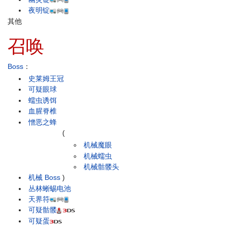
夜明锭
其他
召唤
Boss
：
史莱姆王冠
可疑眼球
蠕虫诱饵
血腥脊椎
憎恶之蜂
(
机械魔眼
机械蠕虫
机械骷髅头
机械 Boss
)
丛林蜥蜴电池
天界符
可疑骷髅
可疑蛋