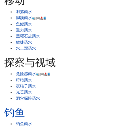
移动
羽落药水
脚蹼药水
鱼鳃药水
重力药水
黑曜石皮药水
敏捷药水
水上漂药水
探察与视域
危险感药水
狩猎药水
夜猫子药水
光芒药水
洞穴探险药水
钓鱼
钓鱼药水