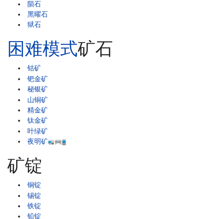
陨石
黑曜石
狱石
困难模式
矿石
钴矿
钯金矿
秘银矿
山铜矿
精金矿
钛金矿
叶绿矿
夜明矿
矿锭
铜锭
锡锭
铁锭
铅锭