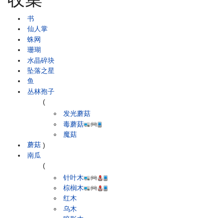
书
仙人掌
蛛网
珊瑚
水晶碎块
坠落之星
鱼
丛林孢子
(
发光蘑菇
毒蘑菇
魔菇
蘑菇
)
南瓜
(
针叶木
棕榈木
红木
乌木