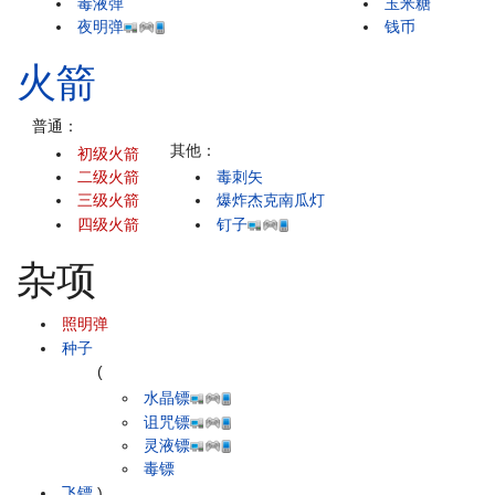
毒液弹
玉米糖
夜明弹
钱币
火箭
普通：
其他：
初级火箭
二级火箭
毒刺矢
三级火箭
爆炸杰克南瓜灯
四级火箭
钉子
杂项
照明弹
种子
(
水晶镖
诅咒镖
灵液镖
毒镖
飞镖
)