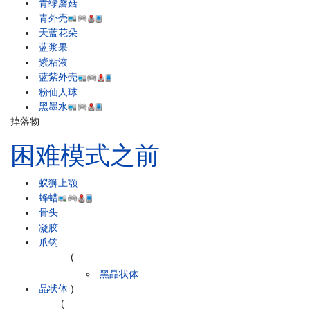
青绿蘑菇
青外壳
天蓝花朵
蓝浆果
紫粘液
蓝紫外壳
粉仙人球
黑墨水
掉落物
困难模式之前
蚁狮上颚
蜂蜡
骨头
凝胶
爪钩
(
黑晶状体
晶状体
)
(