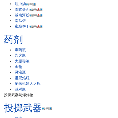
蛆虫汤
泰式炒面
越南河粉
南瓜饼
蜜糖饼干
药剂
毒药瓶
烈火瓶
大瓶毒液
金瓶
灵液瓶
诅咒焰瓶
纳米机器人之瓶
派对瓶
投掷武器与爆炸物
投掷武器