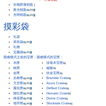
生物群落钥匙
)
夜光钥匙
光明钥匙
摸彩袋
礼袋
草药袋
礼物
宝藏袋
困难模式之前的宝匣
：
困难模式的宝匣
：
木匣
珍珠木宝匣
铁匣
秘银
金匣
钛金宝匣
丛林匣
Bramble Crate
天空匣
Azure Crate
腐化匣
Defiled Crate
猩红匣
Hematic Crate
神圣匣
Divine Crate
地牢匣
Stockade Crate