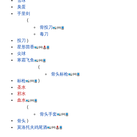
雪球
臭蛋
手里剑
(
骨投刀
毒刀
投刀
)
星形茴香
尖球
寒霜飞鱼
(
骨头标枪
标枪
)
圣水
邪水
血水
(
骨头手套
骨头
)
莫洛托夫鸡尾酒