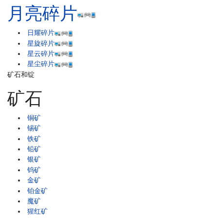
月亮碎片
日耀碎片
星旋碎片
星云碎片
星尘碎片
矿石和锭
矿石
铜矿
锡矿
铁矿
铅矿
银矿
钨矿
金矿
铂金矿
魔矿
猩红矿