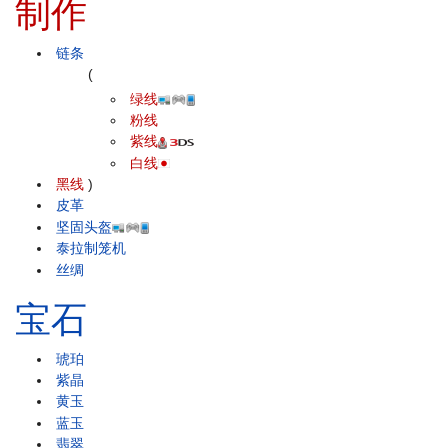
制作
链条
(
绿线
粉线
紫线
白线
黑线
)
皮革
坚固头盔
泰拉制笼机
丝绸
宝石
琥珀
紫晶
黄玉
蓝玉
翡翠