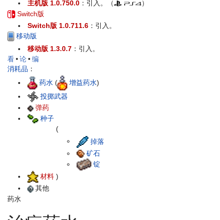
主机版 1.0.750.0
：引入。（
）
Switch版
Switch版 1.0.711.6
：引入。
移动版
移动版 1.3.0.7
：引入。
看
•
论
•
编
消耗品
：
药水
(
增益药水
)
投掷武器
弹药
种子
(
掉落
矿石
锭
材料
)
其他
药水