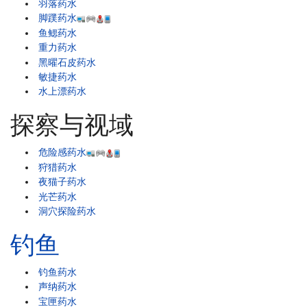
羽落药水
脚蹼药水
鱼鳃药水
重力药水
黑曜石皮药水
敏捷药水
水上漂药水
探察与视域
危险感药水
狩猎药水
夜猫子药水
光芒药水
洞穴探险药水
钓鱼
钓鱼药水
声纳药水
宝匣药水