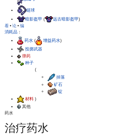
链球
暗影盔甲
(
远古暗影盔甲
)
看
•
论
•
编
消耗品
：
药水
(
增益药水
)
投掷武器
弹药
种子
(
掉落
矿石
锭
材料
)
其他
药水
治疗药水