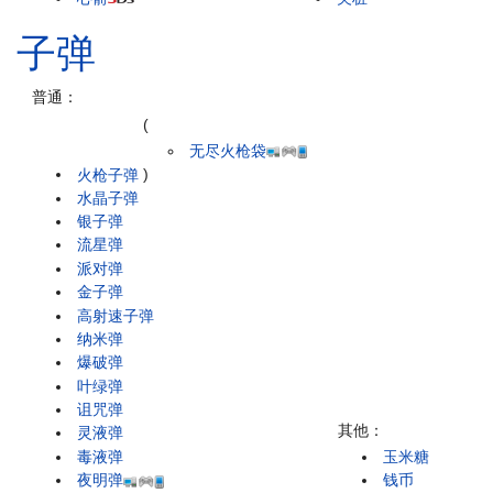
子弹
普通：
(
无尽火枪袋
火枪子弹
)
水晶子弹
银子弹
流星弹
派对弹
金子弹
高射速子弹
纳米弹
爆破弹
叶绿弹
诅咒弹
其他：
灵液弹
毒液弹
玉米糖
夜明弹
钱币