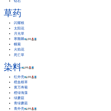
钻石
草药
闪耀根
太阳花
月光草
寒颤棘
幌菊
火焰花
死亡草
染料
红外壳
橙血根草
黄万寿菊
橙绿海藻
绿蘑菇
青绿蘑菇
青外壳