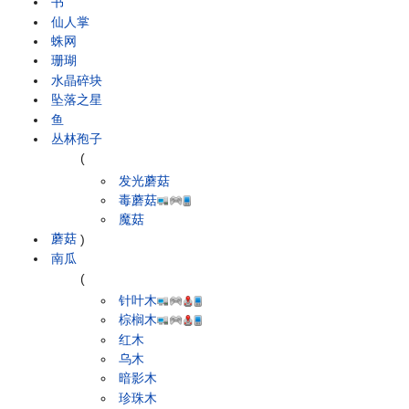
书
仙人掌
蛛网
珊瑚
水晶碎块
坠落之星
鱼
丛林孢子
(
发光蘑菇
毒蘑菇
魔菇
蘑菇
)
南瓜
(
针叶木
棕榈木
红木
乌木
暗影木
珍珠木