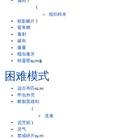
腐肉
)
(
组织样本
暗影鳞片
)
鲨鱼鳍
毒刺
破布
藤蔓
蠕虫毒牙
粉凝胶
困难模式
远古布匹
甲虫外壳
断裂英雄剑
(
灵液
诅咒焰
)
灵气
禁戒碎片