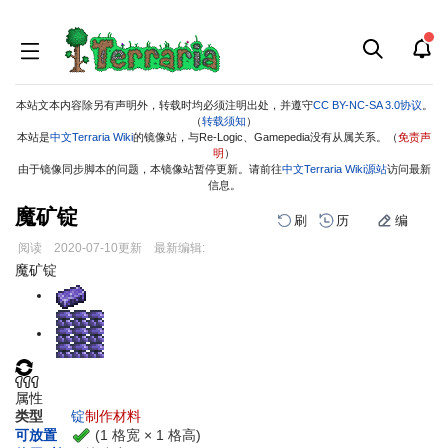
本站文本内容除另有声明外，转载时均必须注明出处，并遵守
CC BY-NC-SA 3.0协议
。
（
转载须知
）
本站是
中文Terraria Wiki
的镜像站，与Re-Logic、Gamepedia没有从属关系。（
免责声
明
）
由于镜像同步脚本的问题，本镜像站暂停更新。请前往
中文Terraria Wiki源站
访问最新
信息。
魔矿锭
刷
历
编
阅读
2020-07-10
更新
最新编辑:
跳
跳
魔矿锭
到
到
导
搜
航
索
属性
类型
锭
制作材料
(1 格宽 × 1 格高)
可放置