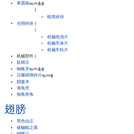
寒霜核
(
暗黑碎块
光明碎块
)
(
机械电池片
机械车体片
机械车轮片
机械部件
)
妖精尘
蜘蛛牙
日耀碑牌碎片
阴森木
海龟壳
独角兽角
翅膀
黑色仙尘
破蝙蝠之翼
蝴蝶尘