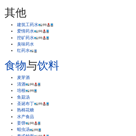
其他
建筑工药水
爱情药水
挖矿药水
臭味药水
红药水
食物
与
饮料
麦芽酒
清酒
培根
鱼菇汤
圣诞布丁
熟棉花糖
水产食品
姜饼
蛆虫汤
泰式炒面