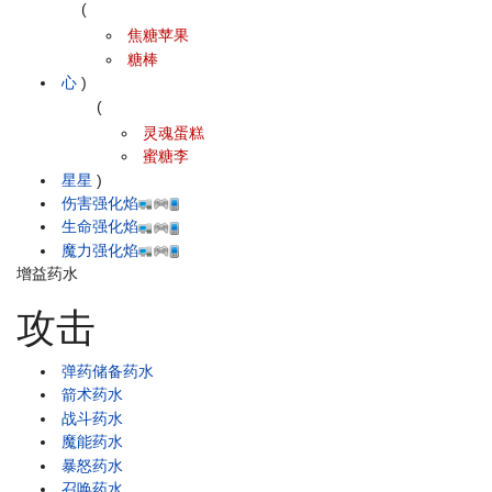
(
焦糖苹果
糖棒
心
)
(
灵魂蛋糕
蜜糖李
星星
)
伤害强化焰
生命强化焰
魔力强化焰
增益药水
攻击
弹药储备药水
箭术药水
战斗药水
魔能药水
暴怒药水
召唤药水