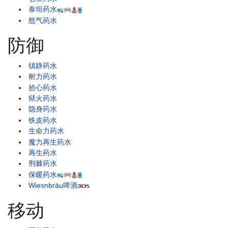
泰坦药水
怒气药水
防御
镇静药水
耐力药水
拾心药水
狱火药水
隐身药水
铁皮药水
生命力药水
魔力再生药水
再生药水
荆棘药水
保暖药水
Wiesnbräu啤酒
移动