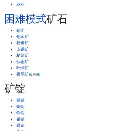
狱石
困难模式
矿石
钴矿
钯金矿
秘银矿
山铜矿
精金矿
钛金矿
叶绿矿
夜明矿
矿锭
铜锭
锡锭
铁锭
铅锭
银锭