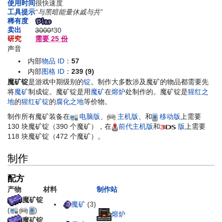
使用时间
很快速度
工具提示
“与黑暗能量休戚与共”
稀有度
卖出
3000*
30
研究
需要 25 份
声音
内部
物品 ID
：
57
内部
图格 ID
：
239 (9)
魔矿锭
是游戏中期级别的
锭
。制作大多数涉及魔矿的物品都需要先
将
魔矿
制成锭。魔矿锭是用
魔矿
在
熔炉
处制作的。魔矿锭是
猩红之
地
的
猩红矿锭
的
腐化之地
等价物。
制作所有魔矿装备在
电脑版
、
主机版
、和
移动版
上需要
130 块魔矿锭（390 个魔矿），在
前代主机版
和
版
上需要
118 块魔矿锭（472 个魔矿）。
制作
配方
产物
材料
制作站
魔矿锭
魔矿
(3)
(
)
熔炉
魔矿锭