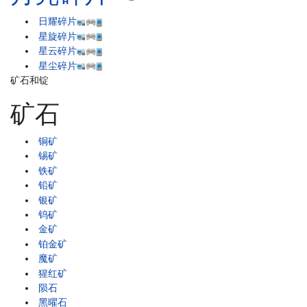
日耀碎片
星旋碎片
星云碎片
星尘碎片
矿石和锭
矿石
铜矿
锡矿
铁矿
铅矿
银矿
钨矿
金矿
铂金矿
魔矿
猩红矿
陨石
黑曜石