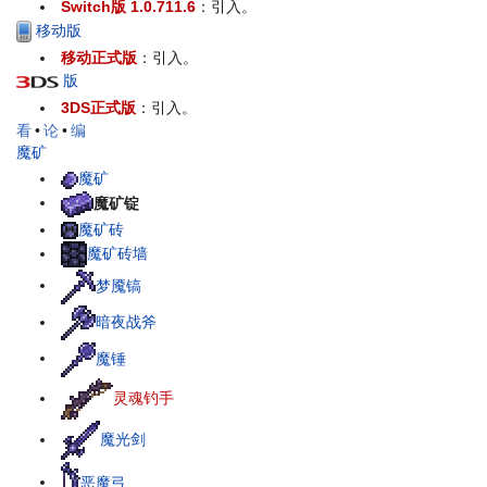
Switch版 1.0.711.6
：引入。
移动版
移动正式版
：引入。
版
3DS正式版
：引入。
看
•
论
•
编
魔矿
魔矿
魔矿锭
魔矿砖
魔矿砖墙
梦魇镐
暗夜战斧
魔锤
灵魂钓手
魔光剑
恶魔弓