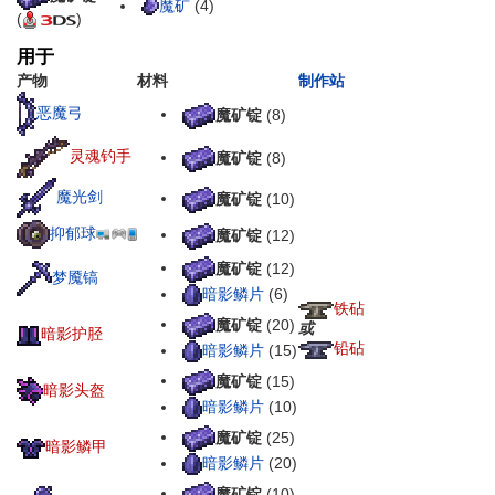
魔矿
(4)
(
)
用于
产物
材料
制作站
恶魔弓
魔矿锭
(8)
灵魂钓手
魔矿锭
(8)
魔光剑
魔矿锭
(10)
抑郁球
魔矿锭
(12)
魔矿锭
(12)
梦魇镐
暗影鳞片
(6)
铁砧
魔矿锭
(20)
或
暗影护胫
铅砧
暗影鳞片
(15)
魔矿锭
(15)
暗影头盔
暗影鳞片
(10)
魔矿锭
(25)
暗影鳞甲
暗影鳞片
(20)
魔矿锭
(10)