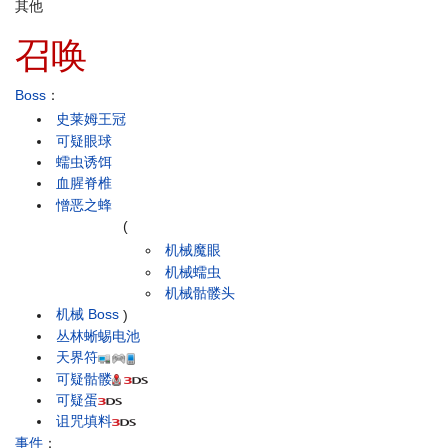
其他
召唤
Boss
：
史莱姆王冠
可疑眼球
蠕虫诱饵
血腥脊椎
憎恶之蜂
(
机械魔眼
机械蠕虫
机械骷髅头
机械 Boss
)
丛林蜥蜴电池
天界符
可疑骷髅
可疑蛋
诅咒填料
事件
：