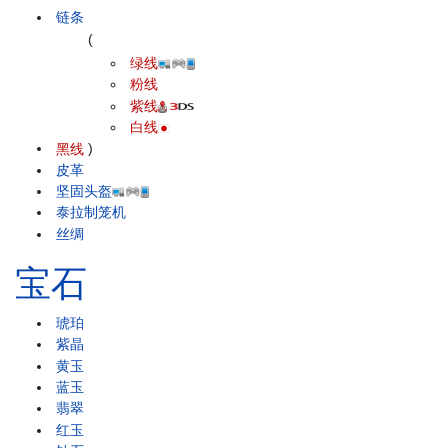
链条
(
绿线
粉线
紫线
白线
黑线
)
皮革
坚固头盔
泰拉制笼机
丝绸
宝石
琥珀
紫晶
黄玉
蓝玉
翡翠
红玉