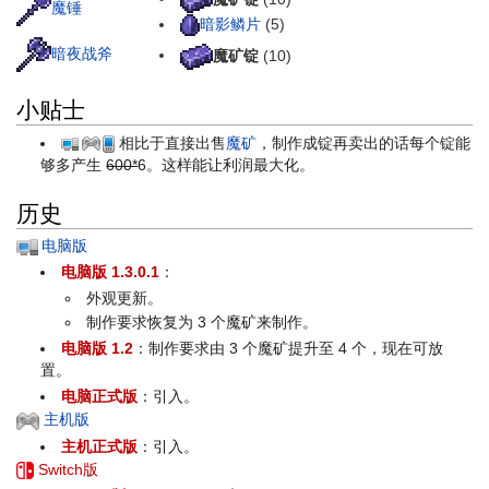
魔锤
暗影鳞片
(5)
暗夜战斧
魔矿锭
(10)
小贴士
相比于直接出售
魔矿
，制作成锭再卖出的话每个锭能
够多产生
600*
6
。这样能让利润最大化。
历史
电脑版
电脑版 1.3.0.1
：
外观更新。
制作要求恢复为 3 个魔矿来制作。
电脑版 1.2
：制作要求由 3 个魔矿提升至 4 个，现在可放
置。
电脑正式版
：引入。
主机版
主机正式版
：引入。
Switch版