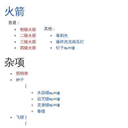
火箭
普通：
其他：
初级火箭
二级火箭
毒刺矢
三级火箭
爆炸杰克南瓜灯
四级火箭
钉子
杂项
照明弹
种子
(
水晶镖
诅咒镖
灵液镖
毒镖
飞镖
)
(