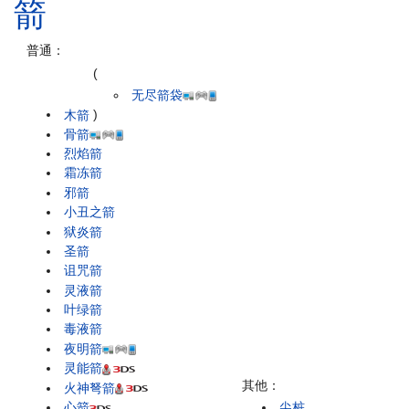
箭
普通：
(
无尽箭袋
木箭
)
骨箭
烈焰箭
霜冻箭
邪箭
小丑之箭
狱炎箭
圣箭
诅咒箭
灵液箭
叶绿箭
毒液箭
夜明箭
灵能箭
其他：
火神弩箭
心箭
尖桩