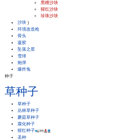
黑檀沙块
猩红沙块
珍珠沙块
沙块
)
环境改造枪
骨头
凝胶
坠落之星
雪球
炮弹
爆炸兔
种子
草种子
草种子
丛林草种子
蘑菇草种子
腐化种子
猩红种子
圣种