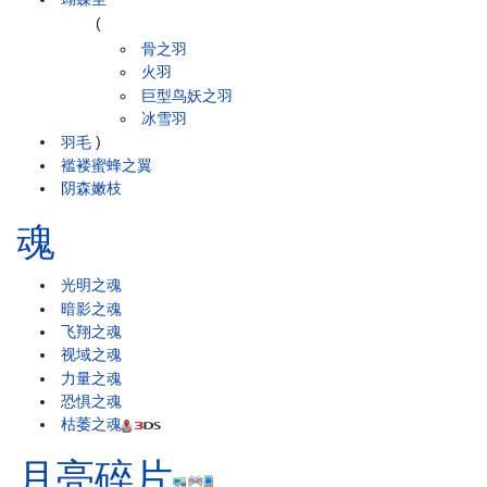
(
骨之羽
火羽
巨型鸟妖之羽
冰雪羽
羽毛
)
褴褛蜜蜂之翼
阴森嫩枝
魂
光明之魂
暗影之魂
飞翔之魂
视域之魂
力量之魂
恐惧之魂
枯萎之魂
月亮碎片