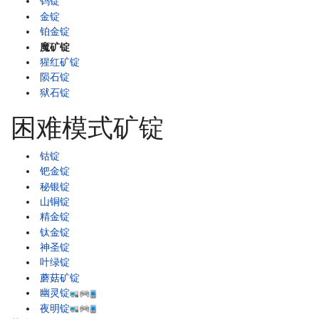
钨锭
金锭
铂金锭
魔矿锭
猩红矿锭
陨石锭
狱石锭
困难模式矿锭
钴锭
钯金锭
秘银锭
山铜锭
精金锭
钛金锭
神圣锭
叶绿锭
蘑菇矿锭
幽灵锭
夜明锭