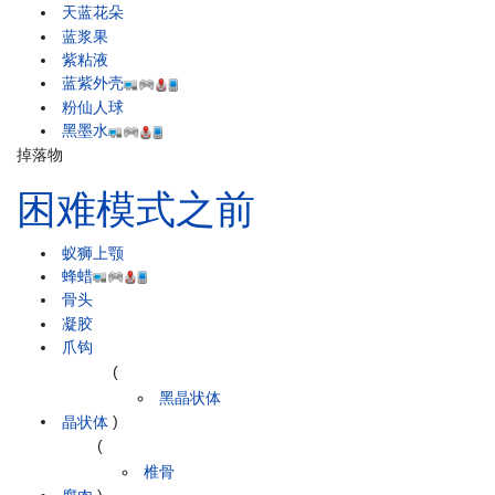
天蓝花朵
蓝浆果
紫粘液
蓝紫外壳
粉仙人球
黑墨水
掉落物
困难模式之前
蚁狮上颚
蜂蜡
骨头
凝胶
爪钩
(
黑晶状体
晶状体
)
(
椎骨