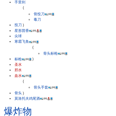
手里剑
(
骨投刀
毒刀
投刀
)
星形茴香
尖球
寒霜飞鱼
(
骨头标枪
标枪
)
圣水
邪水
血水
(
骨头手套
骨头
)
莫洛托夫鸡尾酒
爆炸物