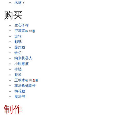
木材
)
购买
空心子弹
空滴管
齿轮
彩纸
爆炸粉
金尘
纳米机器人
小瓶毒液
铃铛
竖琴
王朝木
非法枪械部件
棉花糖
魔法书
制作