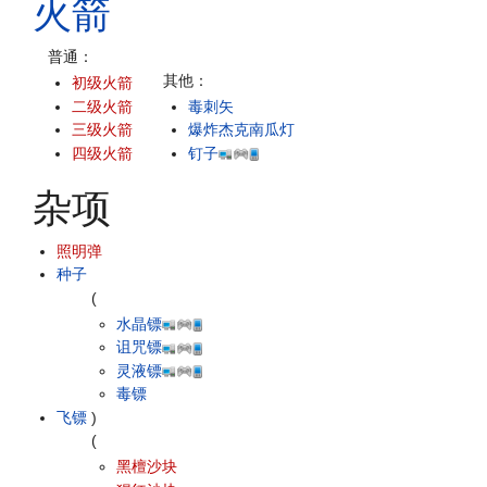
火箭
普通：
其他：
初级火箭
二级火箭
毒刺矢
三级火箭
爆炸杰克南瓜灯
四级火箭
钉子
杂项
照明弹
种子
(
水晶镖
诅咒镖
灵液镖
毒镖
飞镖
)
(
黑檀沙块