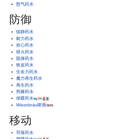
怒气药水
防御
镇静药水
耐力药水
拾心药水
狱火药水
隐身药水
铁皮药水
生命力药水
魔力再生药水
再生药水
荆棘药水
保暖药水
Wiesnbräu啤酒
移动
羽落药水