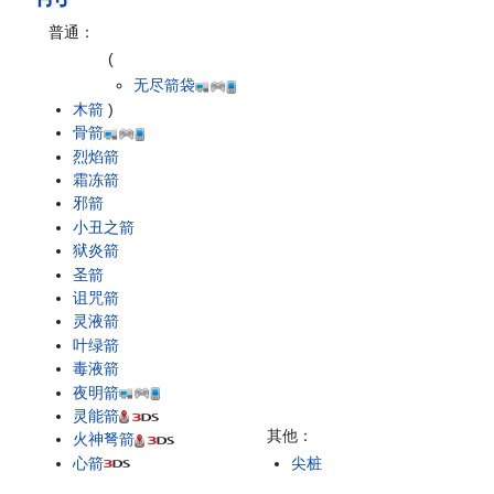
普通：
(
无尽箭袋
木箭
)
骨箭
烈焰箭
霜冻箭
邪箭
小丑之箭
狱炎箭
圣箭
诅咒箭
灵液箭
叶绿箭
毒液箭
夜明箭
灵能箭
其他：
火神弩箭
心箭
尖桩