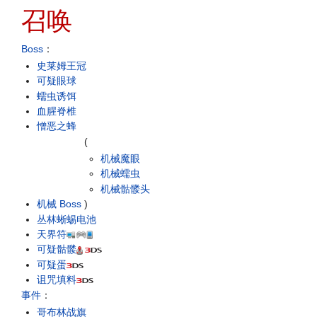
召唤
Boss
：
史莱姆王冠
可疑眼球
蠕虫诱饵
血腥脊椎
憎恶之蜂
(
机械魔眼
机械蠕虫
机械骷髅头
机械 Boss
)
丛林蜥蜴电池
天界符
可疑骷髅
可疑蛋
诅咒填料
事件
：
哥布林战旗