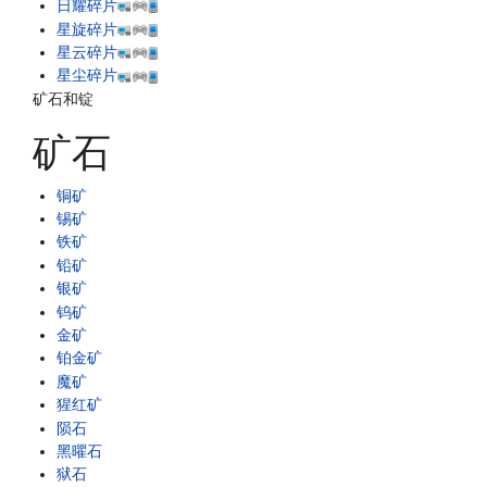
日耀碎片
星旋碎片
星云碎片
星尘碎片
矿石和锭
矿石
铜矿
锡矿
铁矿
铅矿
银矿
钨矿
金矿
铂金矿
魔矿
猩红矿
陨石
黑曜石
狱石