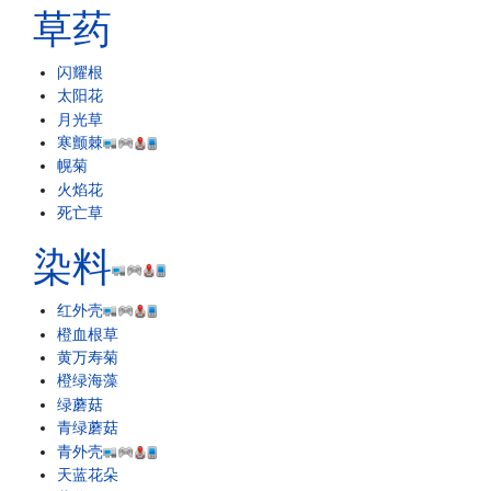
草药
闪耀根
太阳花
月光草
寒颤棘
幌菊
火焰花
死亡草
染料
红外壳
橙血根草
黄万寿菊
橙绿海藻
绿蘑菇
青绿蘑菇
青外壳
天蓝花朵