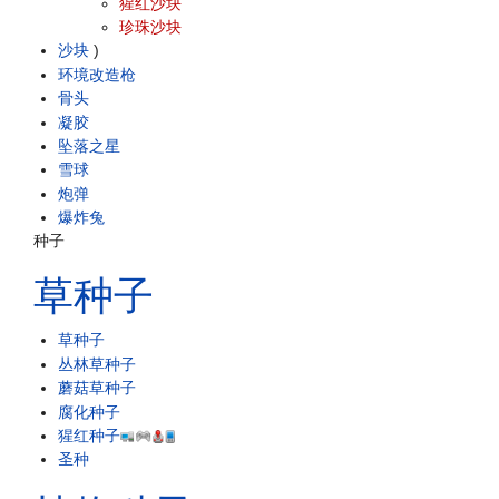
猩红沙块
珍珠沙块
沙块
)
环境改造枪
骨头
凝胶
坠落之星
雪球
炮弹
爆炸兔
种子
草种子
草种子
丛林草种子
蘑菇草种子
腐化种子
猩红种子
圣种