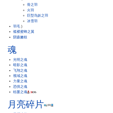
骨之羽
火羽
巨型鸟妖之羽
冰雪羽
羽毛
)
褴褛蜜蜂之翼
阴森嫩枝
魂
光明之魂
暗影之魂
飞翔之魂
视域之魂
力量之魂
恐惧之魂
枯萎之魂
月亮碎片