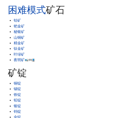
困难模式
矿石
钴矿
钯金矿
秘银矿
山铜矿
精金矿
钛金矿
叶绿矿
夜明矿
矿锭
铜锭
锡锭
铁锭
铅锭
银锭
钨锭
金锭