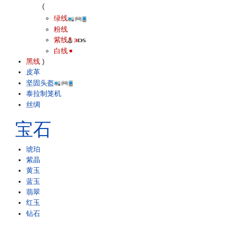
(
绿线
粉线
紫线
白线
黑线
)
皮革
坚固头盔
泰拉制笼机
丝绸
宝石
琥珀
紫晶
黄玉
蓝玉
翡翠
红玉
钻石