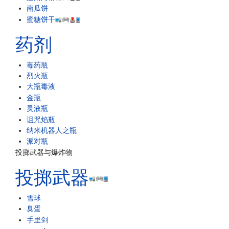
南瓜饼
蜜糖饼干
药剂
毒药瓶
烈火瓶
大瓶毒液
金瓶
灵液瓶
诅咒焰瓶
纳米机器人之瓶
派对瓶
投掷武器与爆炸物
投掷武器
雪球
臭蛋
手里剑