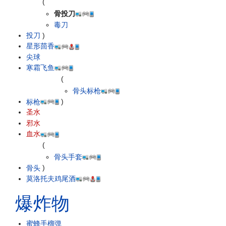
(
骨投刀
毒刀
投刀
)
星形茴香
尖球
寒霜飞鱼
(
骨头标枪
标枪
)
圣水
邪水
血水
(
骨头手套
骨头
)
莫洛托夫鸡尾酒
爆炸物
蜜蜂手榴弹