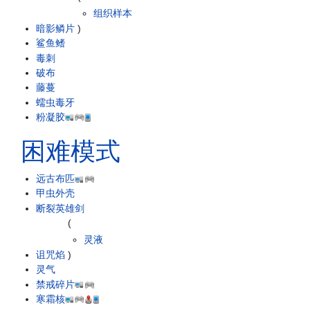
组织样本
暗影鳞片
)
鲨鱼鳍
毒刺
破布
藤蔓
蠕虫毒牙
粉凝胶
困难模式
远古布匹
甲虫外壳
断裂英雄剑
(
灵液
诅咒焰
)
灵气
禁戒碎片
寒霜核