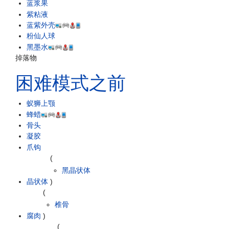
蓝浆果
紫粘液
蓝紫外壳
粉仙人球
黑墨水
掉落物
困难模式之前
蚁狮上颚
蜂蜡
骨头
凝胶
爪钩
(
黑晶状体
晶状体
)
(
椎骨
腐肉
)
(