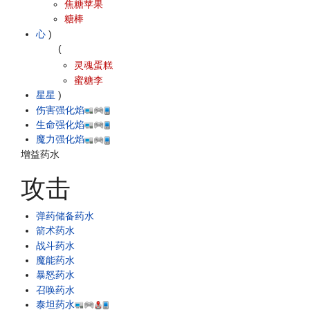
焦糖苹果
糖棒
心
)
(
灵魂蛋糕
蜜糖李
星星
)
伤害强化焰
生命强化焰
魔力强化焰
增益药水
攻击
弹药储备药水
箭术药水
战斗药水
魔能药水
暴怒药水
召唤药水
泰坦药水