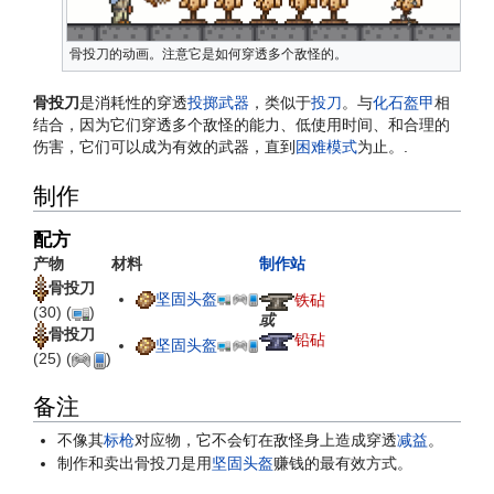
骨投刀的动画。注意它是如何穿透多个敌怪的。
骨投刀
是消耗性的穿透
投掷武器
，类似于
投刀
。与
化石盔甲
相
结合，因为它们穿透多个敌怪的能力、低使用时间、和合理的
伤害，它们可以成为有效的武器，直到
困难模式
为止。.
制作
配方
产物
材料
制作站
骨投刀
坚固头盔
铁砧
(30)
(
)
或
骨投刀
铅砧
坚固头盔
(25)
(
)
备注
不像其
标枪
对应物，它不会钉在敌怪身上造成穿透
减益
。
制作和卖出骨投刀是用
坚固头盔
赚钱的最有效方式。