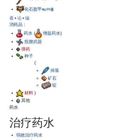
化石盔甲
看
•
论
•
编
消耗品
：
药水
(
增益药水
)
投掷武器
弹药
种子
(
掉落
矿石
锭
材料
)
其他
药水
治疗药水
弱效治疗药水