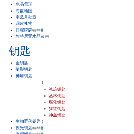
水晶雪球
海盗地图
南瓜月勋章
调皮礼物
日耀碑牌
埃特尼亚水晶
钥匙
金钥匙
暗影钥匙
神庙钥匙
(
冰冻钥匙
丛林钥匙
腐化钥匙
猩红钥匙
神圣钥匙
生物群落钥匙
)
夜光钥匙