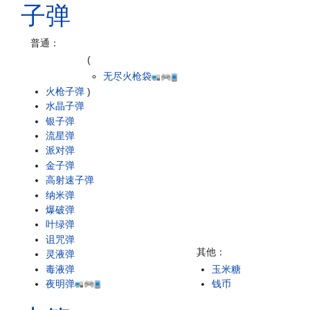
子弹
普通：
(
无尽火枪袋
火枪子弹
)
水晶子弹
银子弹
流星弹
派对弹
金子弹
高射速子弹
纳米弹
爆破弹
叶绿弹
诅咒弹
其他：
灵液弹
毒液弹
玉米糖
夜明弹
钱币