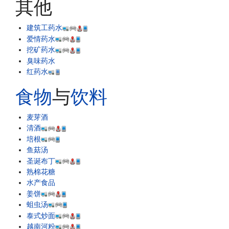
其他
建筑工药水
爱情药水
挖矿药水
臭味药水
红药水
食物
与
饮料
麦芽酒
清酒
培根
鱼菇汤
圣诞布丁
熟棉花糖
水产食品
姜饼
蛆虫汤
泰式炒面
越南河粉