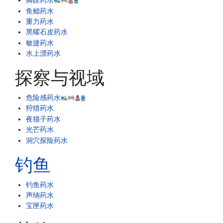
脚蹼药水
鱼鳃药水
重力药水
黑曜石皮药水
敏捷药水
水上漂药水
探察与视域
危险感药水
狩猎药水
夜猫子药水
光芒药水
洞穴探险药水
钓鱼
钓鱼药水
声纳药水
宝匣药水