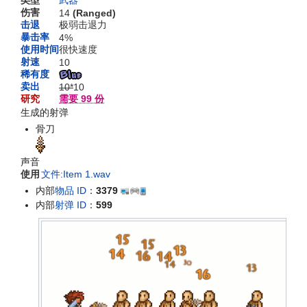
伤害
14
(Ranged)
击退
极弱击退力
暴击率
4%
使用时间
很快速度
射速
10
稀有度
卖出
10*
10
研究
需要 99 份
生成的射弹
骨刀
声音
使用
文件:Item 1.wav
内部
物品 ID
：
3379
内部
射弹 ID
：
599