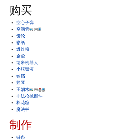
购买
空心子弹
空滴管
齿轮
彩纸
爆炸粉
金尘
纳米机器人
小瓶毒液
铃铛
竖琴
王朝木
非法枪械部件
棉花糖
魔法书
制作
链条