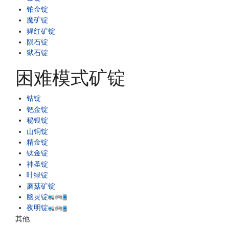
铂金锭
魔矿锭
猩红矿锭
陨石锭
狱石锭
困难模式矿锭
钴锭
钯金锭
秘银锭
山铜锭
精金锭
钛金锭
神圣锭
叶绿锭
蘑菇矿锭
幽灵锭
夜明锭
其他