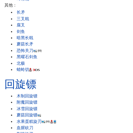
其他：
长矛
三叉戟
腐叉
剑鱼
暗黑长戟
蘑菇长矛
恐怖关刀
黑曜石剑鱼
北极
蜻蛉切
回旋镖
木制回旋镖
附魔回旋镖
冰雪回旋镖
蘑菇回旋镖
水果蛋糕旋刃
血腥砍刀