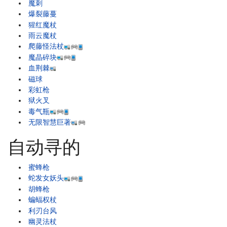
魔刺
爆裂藤蔓
猩红魔杖
雨云魔杖
爬藤怪法杖
魔晶碎块
血荆棘
磁球
彩虹枪
狱火叉
毒气瓶
无限智慧巨著
自动寻的
蜜蜂枪
蛇发女妖头
胡蜂枪
蝙蝠权杖
利刃台风
幽灵法杖