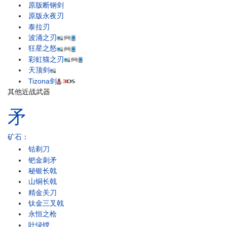
原版断钢剑
原版永夜刃
泰拉刃
波涌之刃
狂星之怒
彩虹猫之刃
天顶剑
Tizona剑
其他近战武器
矛
矿石
：
钴剃刀
钯金刺矛
秘银长戟
山铜长戟
精金关刀
钛金三叉戟
永恒之枪
叶绿镋