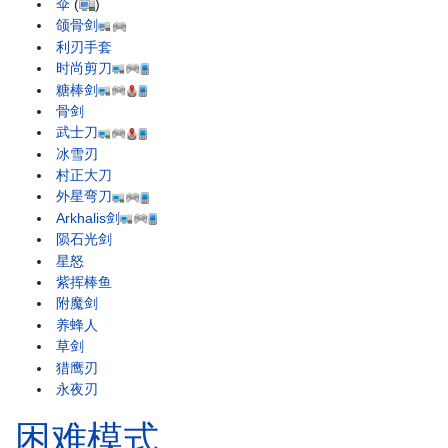
伞
(
)
颌骨剑
利刃手套
时尚剪刀
糖棒剑
骨剑
武士刀
冰雪刃
村正大刀
外星弯刀
Arkhalis剑
陨石光剑
星怒
紫挥棒鱼
附魔剑
养蜂人
草剑
猎鹰刃
永夜刃
困难模式