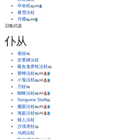
夺命杖
暴雪法杖
月耀
召唤武器
仆从
雀杖
史莱姆法杖
吸血鬼青蛙法杖
黄蜂法杖
小鬼法杖
刃杖
蜘蛛法杖
Sanguine Staff
魔眼法杖
海盗法杖
矮人法杖
沙漠虎杖
乌鸦法杖