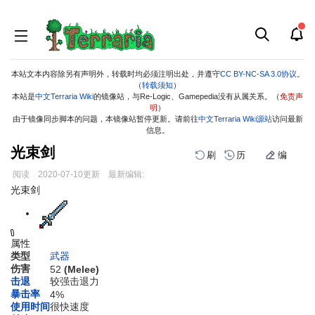
本站文本内容除另有声明外，转载时均必须注明出处，并遵守
CC BY-NC-SA 3.0协议
。
（
转载须知
）
本站是
中文Terraria Wiki
的镜像站，与Re-Logic、Gamepedia没有从属关系。（
免责声
明
）
由于镜像同步脚本的问题，本镜像站暂停更新。请前往
中文Terraria Wiki源站
访问最新
信息。
光束剑
刷
历
编
阅读
2020-07-10
更新
最新编辑:
跳
跳
光束剑
到
到
导
搜
航
索
属性
类型
武器
伤害
52
(Melee)
击退
较强击退力
暴击率
4%
使用时间
很快速度