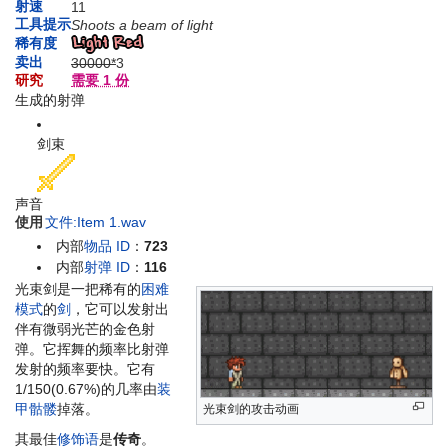
射速
11
工具提示
Shoots a beam of light
稀有度
卖出
30000*
3
研究
需要 1 份
生成的射弹
剑束
声音
使用
文件:Item 1.wav
内部
物品 ID
：
723
内部
射弹 ID
：
116
光束剑是一把稀有的
困难
模式
的
剑
，它可以发射出
伴有微弱光芒的金色射
弹。它挥舞的频率比射弹
发射的频率要快。它有
1/150(0.67%)的几率由
装
甲骷髅
掉落。
光束剑的攻击动画
其最佳
修饰语
是
传奇
。