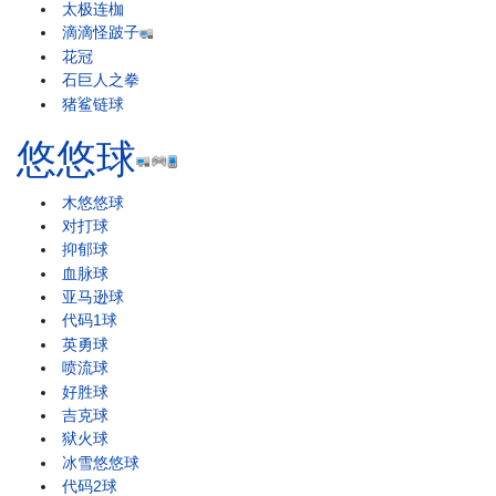
太极连枷
滴滴怪跛子
花冠
石巨人之拳
猪鲨链球
悠悠球
木悠悠球
对打球
抑郁球
血脉球
亚马逊球
代码1球
英勇球
喷流球
好胜球
吉克球
狱火球
冰雪悠悠球
代码2球