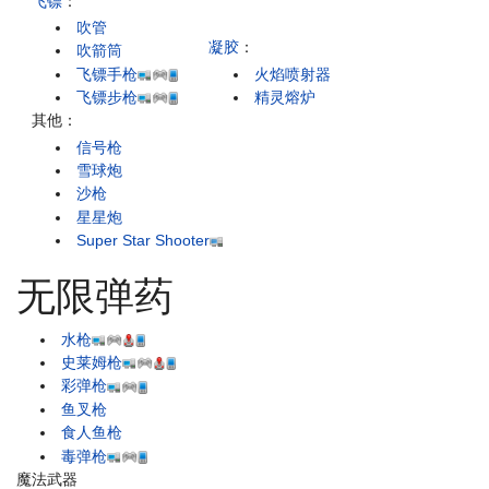
飞镖
：
吹管
凝胶
：
吹箭筒
飞镖手枪
火焰喷射器
飞镖步枪
精灵熔炉
其他：
信号枪
雪球炮
沙枪
星星炮
Super Star Shooter
无限弹药
水枪
史莱姆枪
彩弹枪
鱼叉枪
食人鱼枪
毒弹枪
魔法武器