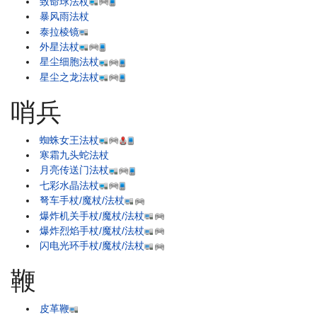
致命球法杖
暴风雨法杖
泰拉棱镜
外星法杖
星尘细胞法杖
星尘之龙法杖
哨兵
蜘蛛女王法杖
寒霜九头蛇法杖
月亮传送门法杖
七彩水晶法杖
弩车手杖/魔杖/法杖
爆炸机关手杖/魔杖/法杖
爆炸烈焰手杖/魔杖/法杖
闪电光环手杖/魔杖/法杖
鞭
皮革鞭