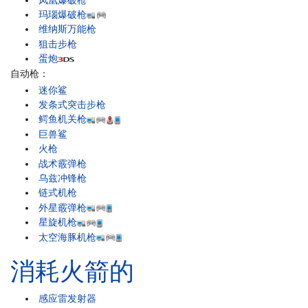
玛瑙爆破枪
维纳斯万能枪
狙击步枪
蛋炮
自动枪：
迷你鲨
发条式突击步枪
鳄鱼机关枪
巨兽鲨
火枪
战术霰弹枪
乌兹冲锋枪
链式机枪
外星霰弹枪
星旋机枪
太空海豚机枪
消耗火箭的
感应雷发射器