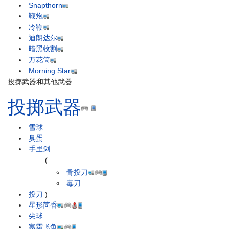
Snapthorn
鞭炮
冷鞭
迪朗达尔
暗黑收割
万花筒
Morning Star
投掷武器和其他武器
投掷武器
雪球
臭蛋
手里剑
(
骨投刀
毒刀
投刀
)
星形茴香
尖球
寒霜飞鱼