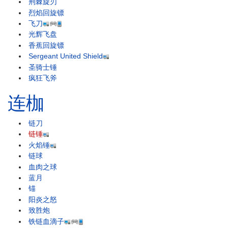
荆棘旋刃
烈焰回旋镖
飞刀
光辉飞盘
香蕉回旋镖
Sergeant United Shield
圣骑士锤
疯狂飞斧
连枷
链刀
链锤
火焰锤
链球
血肉之球
蓝月
锚
阳炎之怒
致胜炮
铁链血滴子