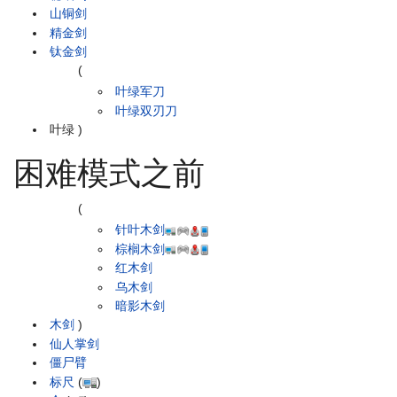
山铜剑
精金剑
钛金剑
(
叶绿军刀
叶绿双刃刀
叶绿
)
困难模式之前
(
针叶木剑
棕榈木剑
红木剑
乌木剑
暗影木剑
木剑
)
仙人掌剑
僵尸臂
标尺
(
)