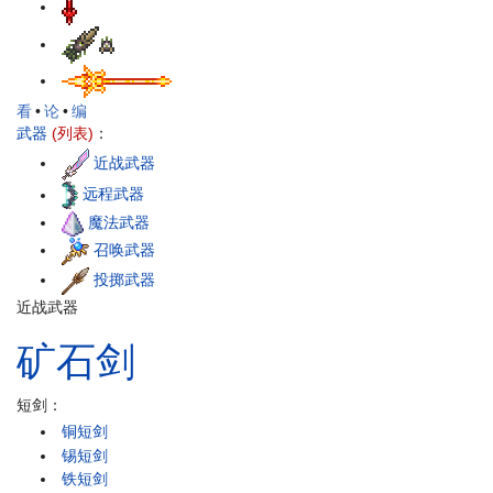
看
•
论
•
编
武器
(列表)
：
近战武器
远程武器
魔法武器
召唤武器
投掷武器
近战武器
矿石
剑
短剑：
铜短剑
锡短剑
铁短剑