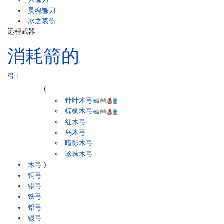
灵魂镰刀
冰之哀伤
远程武器
消耗箭的
弓
：
(
针叶木弓
棕榈木弓
红木弓
乌木弓
暗影木弓
珍珠木弓
木弓
)
铜弓
锡弓
铁弓
铅弓
银弓