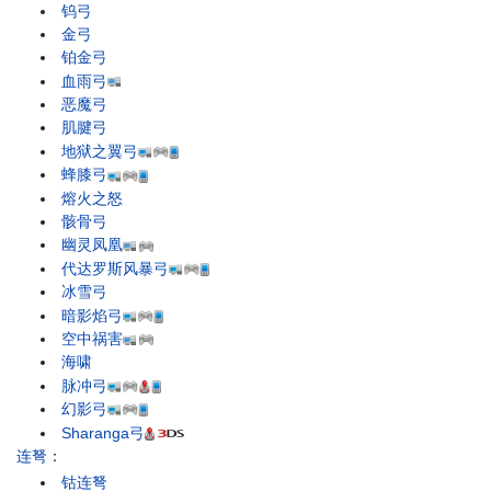
钨弓
金弓
铂金弓
血雨弓
恶魔弓
肌腱弓
地狱之翼弓
蜂膝弓
熔火之怒
骸骨弓
幽灵凤凰
代达罗斯风暴弓
冰雪弓
暗影焰弓
空中祸害
海啸
脉冲弓
幻影弓
Sharanga弓
连弩
：
钴连弩