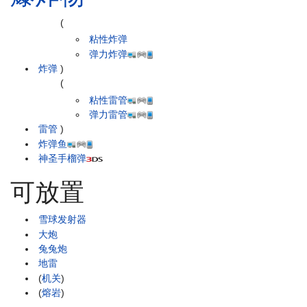
(
粘性炸弹
弹力炸弹
炸弹
)
(
粘性雷管
弹力雷管
雷管
)
炸弹鱼
神圣手榴弹
可放置
雪球发射器
大炮
兔兔炮
地雷
(
机关
)
(
熔岩
)