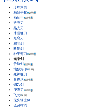
珍珠木剑
精致手杖
拍拍手
毁灭刃
晶光刃
冰雪镰刀
短弯刀
霜印剑
断钢剑
种子弯刀
光束剑
舌锋剑
地狱烙印
死神镰刀
臭虎爪
钥匙剑
变态刀
飞龙
无头骑士剑
圣诞树剑