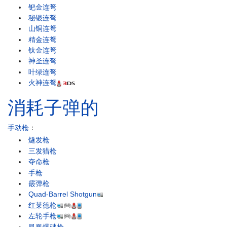
钯金连弩
秘银连弩
山铜连弩
精金连弩
钛金连弩
神圣连弩
叶绿连弩
火神连弩
消耗子弹的
手动枪
：
燧发枪
三发猎枪
夺命枪
手枪
霰弹枪
Quad-Barrel Shotgun
红莱德枪
左轮手枪
凤凰爆破枪