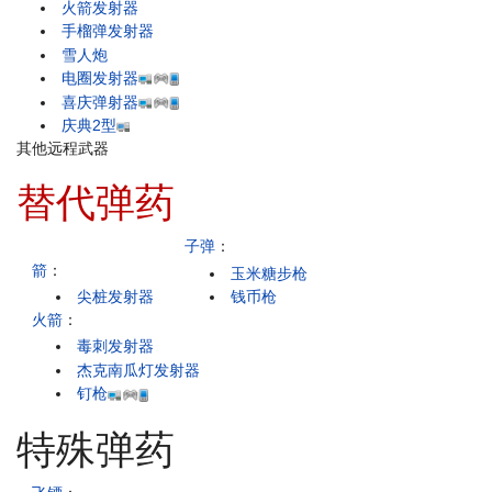
火箭发射器
手榴弹发射器
雪人炮
电圈发射器
喜庆弹射器
庆典2型
其他远程武器
替代弹药
子弹
：
箭
：
玉米糖步枪
尖桩发射器
钱币枪
火箭
：
毒刺发射器
杰克南瓜灯发射器
钉枪
特殊弹药