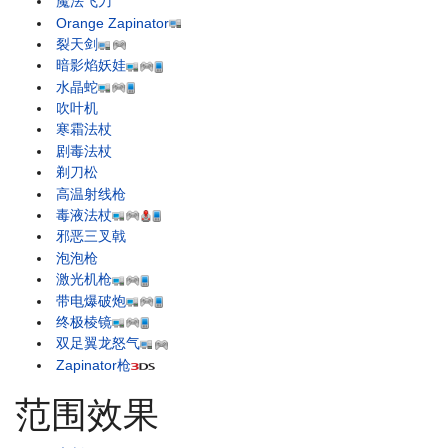
魔法飞刀
Orange Zapinator
裂天剑
暗影焰妖娃
水晶蛇
吹叶机
寒霜法杖
剧毒法杖
剃刀松
高温射线枪
毒液法杖
邪恶三叉戟
泡泡枪
激光机枪
带电爆破炮
终极棱镜
双足翼龙怒气
Zapinator枪
范围效果