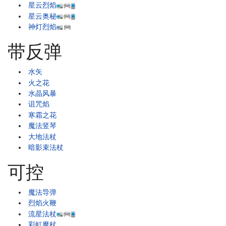
星云烈焰
星云奥秘
神灯烈焰
带反弹
水矢
火之花
水晶风暴
诅咒焰
寒霜之花
魔法竖琴
大地法杖
暗影束法杖
可控
魔法导弹
烈焰火鞭
流星法杖
彩虹魔杖