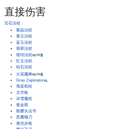
直接伤害
宝石法杖
：
紫晶法杖
黄玉法杖
蓝玉法杖
翡翠法杖
琥珀法杖
红玉法杖
钻石法杖
火花魔棒
Gray Zapinator
海蓝权杖
太空枪
冰雪魔杖
黄金雨
骷髅头法书
恶魔锄刀
激光步枪