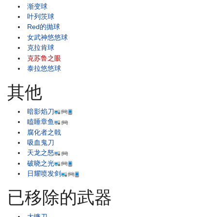
渐变球
叶列茨球
Red的抛球
女武神悠悠球
克拉肯球
克苏鲁之眼
泰拉悠悠球
其他
暗影焰刀
瞌睡章鱼
腐化者之戟
吸血鬼刀
天龙之怒
破晓之光
日耀喷发剑
已移除的武器
大镰刀