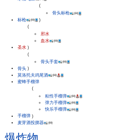
(
骨头标枪
标枪
)
(
邪水
血水
圣水
)
(
骨头手套
骨头
)
莫洛托夫鸡尾酒
蜜蜂手榴弹
(
粘性手榴弹
弹力手榴弹
快乐手榴弹
手榴弹
)
麦芽酒投掷器
爆炸物