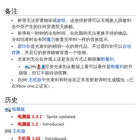
备注
射弹无法穿透物块或
敌怪
。这使得射弹可以无视敌人因被剑
击中而产生的任何穿透型无敌帧。
射弹有一秒钟的冷却时间，在此期间无法更换手持的物品。
冷却结束时会有同
魔力
恢复完毕时一样的音效提示。
霜印剑
是光束剑的稍弱一点的替代品。不过霜印剑可以
自动
挥舞
，并且它的射弹能够穿透一个怪物。
光束剑无论在外观上还是攻击方式上都很像
附魔剑
。
尽管光束剑从数据上看可以看作是
附魔剑
的升
级版，但它不能自动挥舞。
在
主机版
中光束剑有时会在正常发射射弹时生成蠕虫（已
在Xbox one上证实）。
历史
电脑版
电脑版 1.3.1
：Sprite updated.
电脑版 1.2
：Introduced.
主机版
主机版 1.02
：Introduced.