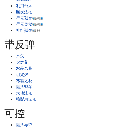
利刃台风
幽灵法杖
星云烈焰
星云奥秘
神灯烈焰
带反弹
水矢
火之花
水晶风暴
诅咒焰
寒霜之花
魔法竖琴
大地法杖
暗影束法杖
可控
魔法导弹