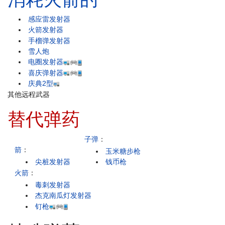
感应雷发射器
火箭发射器
手榴弹发射器
雪人炮
电圈发射器
喜庆弹射器
庆典2型
其他远程武器
替代弹药
子弹
：
箭
：
玉米糖步枪
尖桩发射器
钱币枪
火箭
：
毒刺发射器
杰克南瓜灯发射器
钉枪