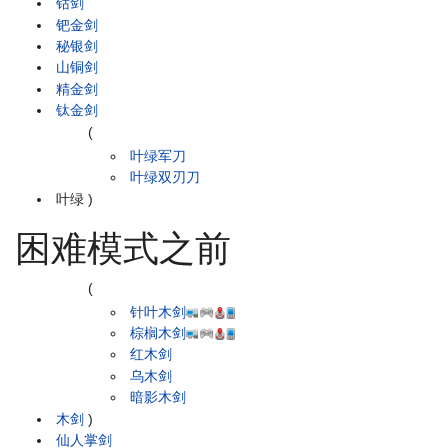
钴剑
钯金剑
秘银剑
山铜剑
精金剑
钛金剑
(
叶绿军刀
叶绿双刃刀
叶绿
)
困难模式之前
(
针叶木剑
棕榈木剑
红木剑
乌木剑
暗影木剑
木剑
)
仙人掌剑