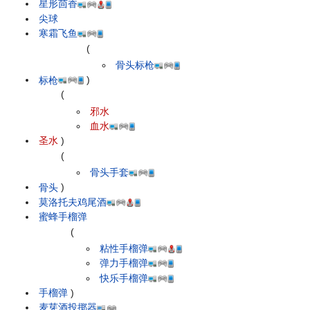
星形茴香
尖球
寒霜飞鱼
(
骨头标枪
标枪
)
(
邪水
血水
圣水
)
(
骨头手套
骨头
)
莫洛托夫鸡尾酒
蜜蜂手榴弹
(
粘性手榴弹
弹力手榴弹
快乐手榴弹
手榴弹
)
麦芽酒投掷器