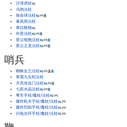
沙漠虎杖
乌鸦法杖
致命球法杖
暴风雨法杖
泰拉棱镜
外星法杖
星尘细胞法杖
星尘之龙法杖
哨兵
蜘蛛女王法杖
寒霜九头蛇法杖
月亮传送门法杖
七彩水晶法杖
弩车手杖/魔杖/法杖
爆炸机关手杖/魔杖/法杖
爆炸烈焰手杖/魔杖/法杖
闪电光环手杖/魔杖/法杖