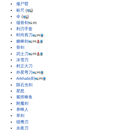
僵尸臂
标尺
(
)
伞
(
)
颌骨剑
利刃手套
时尚剪刀
糖棒剑
骨剑
武士刀
冰雪刃
村正大刀
外星弯刀
Arkhalis剑
陨石光剑
星怒
紫挥棒鱼
附魔剑
养蜂人
草剑
猎鹰刃
永夜刃