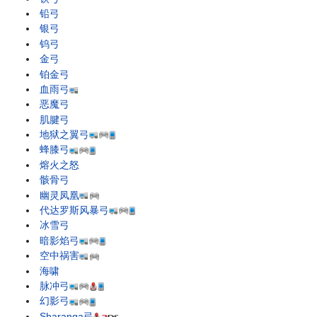
铅弓
银弓
钨弓
金弓
铂金弓
血雨弓
恶魔弓
肌腱弓
地狱之翼弓
蜂膝弓
熔火之怒
骸骨弓
幽灵凤凰
代达罗斯风暴弓
冰雪弓
暗影焰弓
空中祸害
海啸
脉冲弓
幻影弓
Sharanga弓