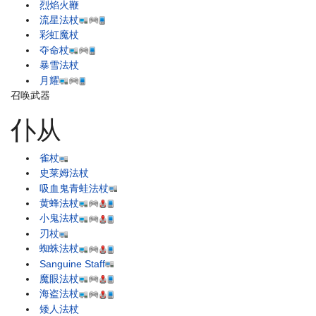
烈焰火鞭
流星法杖
彩虹魔杖
夺命杖
暴雪法杖
月耀
召唤武器
仆从
雀杖
史莱姆法杖
吸血鬼青蛙法杖
黄蜂法杖
小鬼法杖
刃杖
蜘蛛法杖
Sanguine Staff
魔眼法杖
海盗法杖
矮人法杖