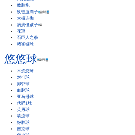
致胜炮
铁链血滴子
太极连枷
滴滴怪跛子
花冠
石巨人之拳
猪鲨链球
悠悠球
木悠悠球
对打球
抑郁球
血脉球
亚马逊球
代码1球
英勇球
喷流球
好胜球
吉克球