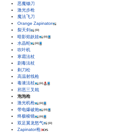
恶魔锄刀
激光步枪
魔法飞刀
Orange Zapinator
裂天剑
暗影焰妖娃
水晶蛇
吹叶机
寒霜法杖
剧毒法杖
剃刀松
高温射线枪
毒液法杖
邪恶三叉戟
泡泡枪
激光机枪
带电爆破炮
终极棱镜
双足翼龙怒气
Zapinator枪