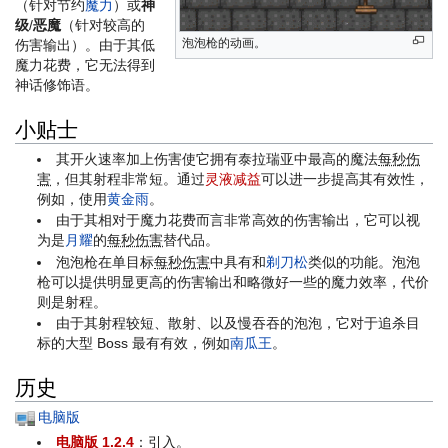
（针对节约
魔力
）或
神
级
/
恶魔
（针对较高的
泡泡枪的动画。
伤害输出）。由于其低
魔力花费，它无法得到
神话修饰语。
小贴士
其开火速率加上伤害使它拥有泰拉瑞亚中最高的魔法
每秒伤
害
，但其射程非常短。通过
灵液减益
可以进一步提高其有效性，
例如，使用
黄金雨
。
由于其相对于魔力花费而言非常高效的伤害输出，它可以视
为是
月耀
的
每秒伤害
替代品。
泡泡枪在单目标
每秒伤害
中具有和
剃刀松
类似的功能。泡泡
枪可以提供明显更高的伤害输出和略微好一些的魔力效率，代价
则是射程。
由于其射程较短、散射、以及慢吞吞的泡泡，它对于追杀目
标的大型 Boss 最有有效，例如
南瓜王
。
历史
电脑版
电脑版 1.2.4
：引入。