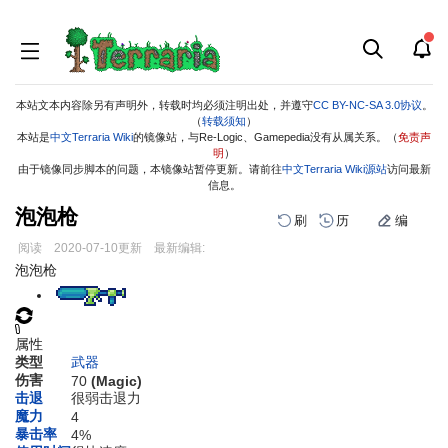
本站文本内容除另有声明外，转载时均必须注明出处，并遵守
CC BY-NC-SA 3.0协议
。
（
转载须知
）
本站是
中文Terraria Wiki
的镜像站，与Re-Logic、Gamepedia没有从属关系。（
免责声
明
）
由于镜像同步脚本的问题，本镜像站暂停更新。请前往
中文Terraria Wiki源站
访问最新
信息。
泡泡枪
刷
历
编
阅读
2020-07-10
更新
最新编辑:
跳
跳
泡泡枪
到
到
导
搜
航
索
属性
类型
武器
伤害
70
(Magic)
击退
很弱击退力
魔力
4
暴击率
4%