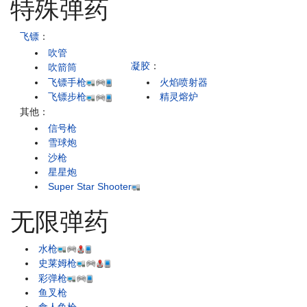
特殊弹药
飞镖
：
吹管
凝胶
：
吹箭筒
飞镖手枪
火焰喷射器
飞镖步枪
精灵熔炉
其他：
信号枪
雪球炮
沙枪
星星炮
Super Star Shooter
无限弹药
水枪
史莱姆枪
彩弹枪
鱼叉枪