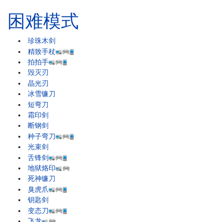
困难模式
珍珠木剑
精致手杖
拍拍手
毁灭刃
晶光刃
冰雪镰刀
短弯刀
霜印剑
断钢剑
种子弯刀
光束剑
舌锋剑
地狱烙印
死神镰刀
臭虎爪
钥匙剑
变态刀
飞龙