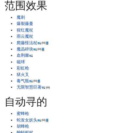
范围效果
魔刺
爆裂藤蔓
猩红魔杖
雨云魔杖
爬藤怪法杖
魔晶碎块
血荆棘
磁球
彩虹枪
狱火叉
毒气瓶
无限智慧巨著
自动寻的
蜜蜂枪
蛇发女妖头
胡蜂枪
蝙蝠权杖