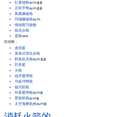
红莱德枪
左轮手枪
凤凰爆破枪
玛瑙爆破枪
维纳斯万能枪
狙击步枪
蛋炮
自动枪：
迷你鲨
发条式突击步枪
鳄鱼机关枪
巨兽鲨
火枪
战术霰弹枪
乌兹冲锋枪
链式机枪
外星霰弹枪
星旋机枪
太空海豚机枪
消耗火箭的