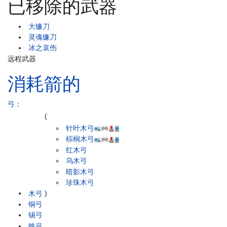
已移除的武器
大镰刀
灵魂镰刀
冰之哀伤
远程武器
消耗箭的
弓
：
(
针叶木弓
棕榈木弓
红木弓
乌木弓
暗影木弓
珍珠木弓
木弓
)
铜弓
锡弓
铁弓