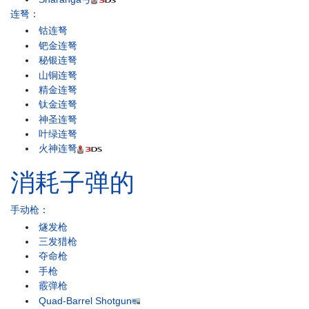
连弩
：
钴连弩
钯金连弩
秘银连弩
山铜连弩
精金连弩
钛金连弩
神圣连弩
叶绿连弩
火神连弩
消耗子弹的
手动枪
：
燧发枪
三发猎枪
夺命枪
手枪
霰弹枪
Quad-Barrel Shotgun