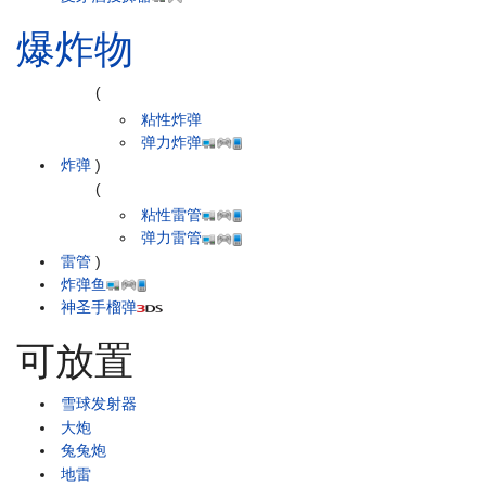
爆炸物
(
粘性炸弹
弹力炸弹
炸弹
)
(
粘性雷管
弹力雷管
雷管
)
炸弹鱼
神圣手榴弹
可放置
雪球发射器
大炮
兔兔炮
地雷