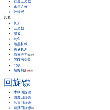
钛金三叉戟
永恒之枪
叶绿镋
其他：
长矛
三叉戟
腐叉
剑鱼
暗黑长戟
蘑菇长矛
恐怖关刀
黑曜石剑鱼
北极
蜻蛉切
回旋镖
木制回旋镖
附魔回旋镖
冰雪回旋镖
蘑菇回旋镖