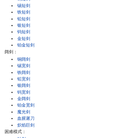
锡短剑
铁短剑
铅短剑
银短剑
钨短剑
金短剑
铂金短剑
阔剑：
铜阔剑
锡宽剑
铁阔剑
铅宽剑
银阔剑
钨宽剑
金阔剑
铂金宽剑
魔光剑
血腥屠刀
炽焰巨剑
困难模式：