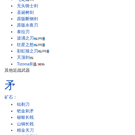
无头骑士剑
圣诞树剑
原版断钢剑
原版永夜刃
泰拉刃
波涌之刃
狂星之怒
彩虹猫之刃
天顶剑
Tizona剑
其他近战武器
矛
矿石
：
钴剃刀
钯金刺矛
秘银长戟
山铜长戟
精金关刀