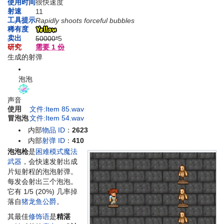
使用时间
很快速度
射速
11
工具提示
Rapidly shoots forceful bubbles
稀有度
卖出
50000*
5
研究
需要 1 份
生成的射弹
泡泡
声音
使用
文件:Item 85.wav
冒泡泡
文件:Item 54.wav
内部
物品 ID
：
2623
内部
射弹 ID
：
410
泡泡枪
是
困难模式
魔法
武器
，会快速发射出成
片短射程的泡泡射弹。
每发会射出三个泡泡。
它有
1/5 (20%)
几率掉
落自
猪龙鱼公爵
。
其最佳
修饰语
是
精湛