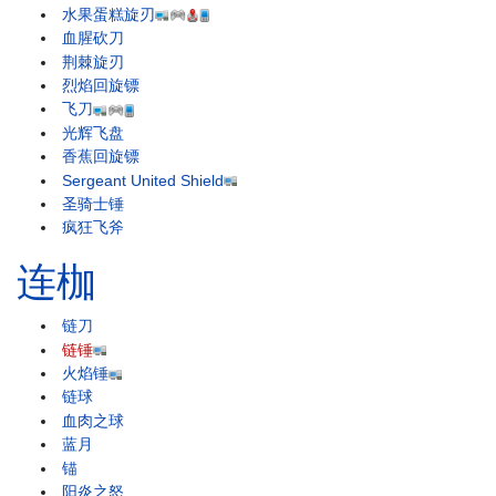
水果蛋糕旋刃
血腥砍刀
荆棘旋刃
烈焰回旋镖
飞刀
光辉飞盘
香蕉回旋镖
Sergeant United Shield
圣骑士锤
疯狂飞斧
连枷
链刀
链锤
火焰锤
链球
血肉之球
蓝月
锚
阳炎之怒