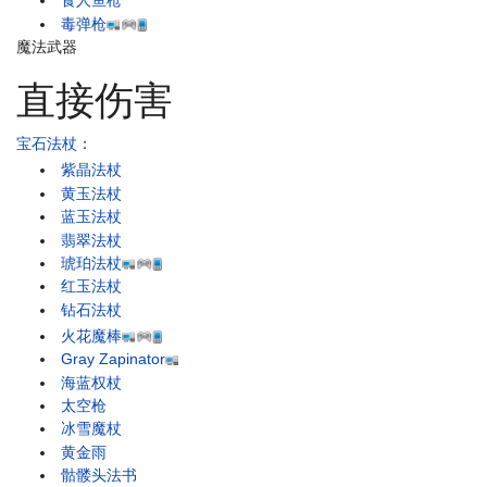
食人鱼枪
毒弹枪
魔法武器
直接伤害
宝石法杖
：
紫晶法杖
黄玉法杖
蓝玉法杖
翡翠法杖
琥珀法杖
红玉法杖
钻石法杖
火花魔棒
Gray Zapinator
海蓝权杖
太空枪
冰雪魔杖
黄金雨
骷髅头法书