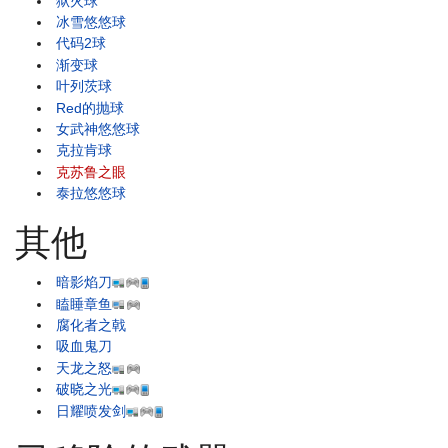
狱火球
冰雪悠悠球
代码2球
渐变球
叶列茨球
Red的抛球
女武神悠悠球
克拉肯球
克苏鲁之眼
泰拉悠悠球
其他
暗影焰刀
瞌睡章鱼
腐化者之戟
吸血鬼刀
天龙之怒
破晓之光
日耀喷发剑