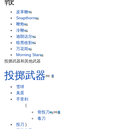
鞭
皮革鞭
Snapthorn
鞭炮
冷鞭
迪朗达尔
暗黑收割
万花筒
Morning Star
投掷武器和其他武器
投掷武器
雪球
臭蛋
手里剑
(
骨投刀
毒刀
投刀
)