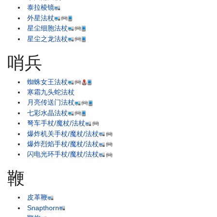
泰拉棱镜
外星法杖
星尘细胞法杖
星尘之龙法杖
哨兵
蜘蛛女王法杖
寒霜九头蛇法杖
月亮传送门法杖
七彩水晶法杖
弩车手杖/魔杖/法杖
爆炸机关手杖/魔杖/法杖
爆炸烈焰手杖/魔杖/法杖
闪电光环手杖/魔杖/法杖
鞭
皮革鞭
Snapthorn