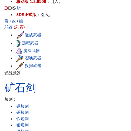
移动版 1.2.6508
：引入。
版
3DS正式版
：引入。
看
•
论
•
编
武器
(列表)
：
近战武器
远程武器
魔法武器
召唤武器
投掷武器
近战武器
矿石
剑
短剑：
铜短剑
锡短剑
铁短剑
铅短剑