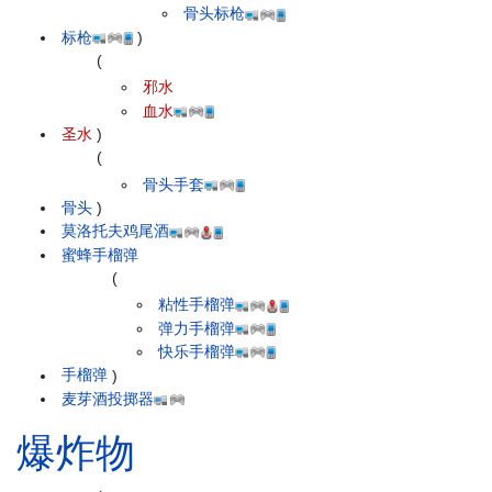
骨头标枪
标枪
)
(
邪水
血水
圣水
)
(
骨头手套
骨头
)
莫洛托夫鸡尾酒
蜜蜂手榴弹
(
粘性手榴弹
弹力手榴弹
快乐手榴弹
手榴弹
)
麦芽酒投掷器
爆炸物