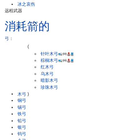
冰之哀伤
远程武器
消耗箭的
弓
：
(
针叶木弓
棕榈木弓
红木弓
乌木弓
暗影木弓
珍珠木弓
木弓
)
铜弓
锡弓
铁弓
铅弓
银弓
钨弓