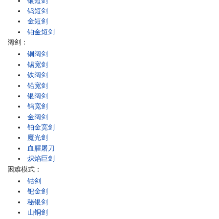
银短剑
钨短剑
金短剑
铂金短剑
阔剑：
铜阔剑
锡宽剑
铁阔剑
铅宽剑
银阔剑
钨宽剑
金阔剑
铂金宽剑
魔光剑
血腥屠刀
炽焰巨剑
困难模式：
钴剑
钯金剑
秘银剑
山铜剑