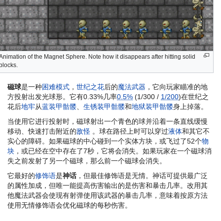
Animation of the Magnet Sphere. Note how it disappears after hitting solid
blocks.
磁球
是一种
困难模式
，
世纪之花
后的
魔法武器
，它向玩家瞄准的地
方投射出发光球形。它有0.33%几率
0.5%
(1/300 /
1/200
)在世纪之
花后
地牢
从
蓝装甲骷髅
、
生锈装甲骷髅
和
地狱装甲骷髅
身上掉落。
当使用它进行投射时，磁球射出一个青色的球并沿着一条直线缓慢
移动、快速打击附近的
敌怪
。球在路径上时可以穿过
液体
和其它不
实心的障碍。如果磁球的中心碰到一个实体方块，或飞过了52个
物
块
，或已经在空中存在了7秒，它将会消失。如果玩家在一个磁球消
失之前发射了另一个磁球，那么前一个磁球会消失。
它最好的
修饰语
是
神话
，但最佳修饰语是无情。神话可提供最广泛
的属性加成，但唯一能提高伤害输出的是伤害和暴击几率。改用其
他魔法武器会使现有射弹使用该武器的暴击几率，意味着按原方法
使用无情修饰语会优化磁球的每秒伤害。