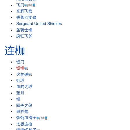
飞刀
光辉飞盘
香蕉回旋镖
Sergeant United Shield
圣骑士锤
疯狂飞斧
连枷
链刀
链锤
火焰锤
链球
血肉之球
蓝月
锚
阳炎之怒
致胜炮
铁链血滴子
太极连枷