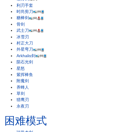
利刃手套
时尚剪刀
糖棒剑
骨剑
武士刀
冰雪刃
村正大刀
外星弯刀
Arkhalis剑
陨石光剑
星怒
紫挥棒鱼
附魔剑
养蜂人
草剑
猎鹰刃
永夜刃
困难模式