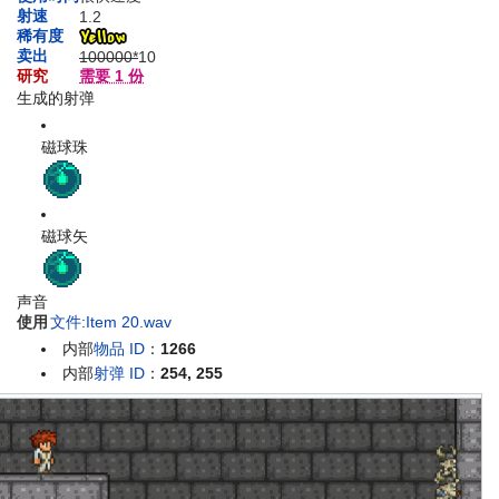
射速
1.2
稀有度
卖出
100000*
10
研究
需要 1 份
生成的射弹
磁球珠
磁球矢
声音
使用
文件:Item 20.wav
内部
物品 ID
：
1266
内部
射弹 ID
：
254, 255