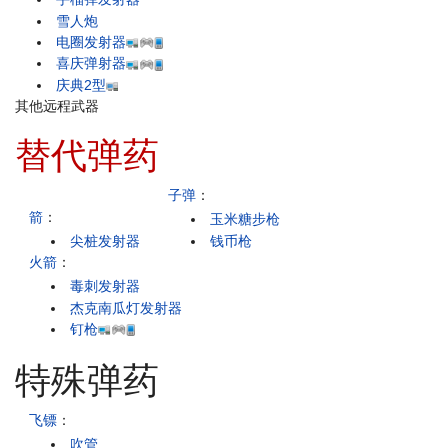
雪人炮
电圈发射器
喜庆弹射器
庆典2型
其他远程武器
替代弹药
子弹
：
箭
：
玉米糖步枪
尖桩发射器
钱币枪
火箭
：
毒刺发射器
杰克南瓜灯发射器
钉枪
特殊弹药
飞镖
：
吹管