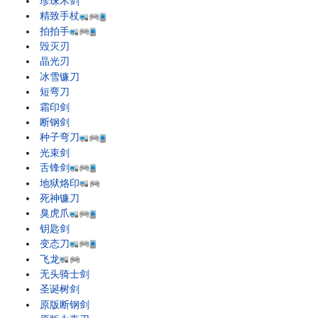
珍珠木剑
精致手杖
拍拍手
毁灭刃
晶光刃
冰雪镰刀
短弯刀
霜印剑
断钢剑
种子弯刀
光束剑
舌锋剑
地狱烙印
死神镰刀
臭虎爪
钥匙剑
变态刀
飞龙
无头骑士剑
圣诞树剑
原版断钢剑