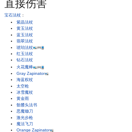
直接伤害
宝石法杖
：
紫晶法杖
黄玉法杖
蓝玉法杖
翡翠法杖
琥珀法杖
红玉法杖
钻石法杖
火花魔棒
Gray Zapinator
海蓝权杖
太空枪
冰雪魔杖
黄金雨
骷髅头法书
恶魔锄刀
激光步枪
魔法飞刀
Orange Zapinator