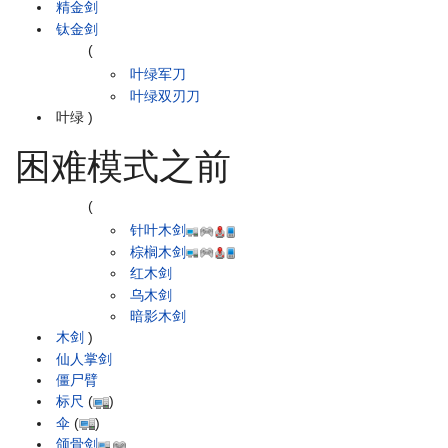
精金剑
钛金剑
(
叶绿军刀
叶绿双刃刀
叶绿
)
困难模式之前
(
针叶木剑
棕榈木剑
红木剑
乌木剑
暗影木剑
木剑
)
仙人掌剑
僵尸臂
标尺
(
)
伞
(
)
颌骨剑