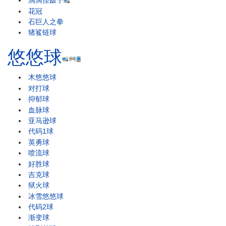
滴滴怪跛子
花冠
石巨人之拳
猪鲨链球
悠悠球
木悠悠球
对打球
抑郁球
血脉球
亚马逊球
代码1球
英勇球
喷流球
好胜球
吉克球
狱火球
冰雪悠悠球
代码2球
渐变球