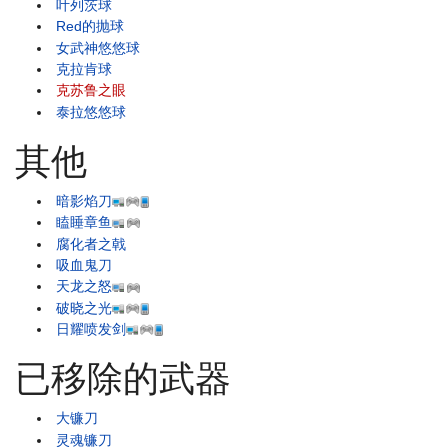
叶列茨球
Red的抛球
女武神悠悠球
克拉肯球
克苏鲁之眼
泰拉悠悠球
其他
暗影焰刀
瞌睡章鱼
腐化者之戟
吸血鬼刀
天龙之怒
破晓之光
日耀喷发剑
已移除的武器
大镰刀
灵魂镰刀