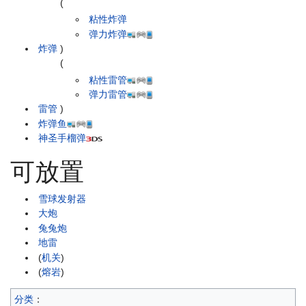
(
粘性炸弹
弹力炸弹
炸弹
)
(
粘性雷管
弹力雷管
雷管
)
炸弹鱼
神圣手榴弹
可放置
雪球发射器
大炮
兔兔炮
地雷
(
机关
)
(
熔岩
)
分类
：