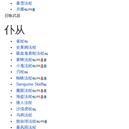
暴雪法杖
月耀
召唤武器
仆从
雀杖
史莱姆法杖
吸血鬼青蛙法杖
黄蜂法杖
小鬼法杖
刃杖
蜘蛛法杖
Sanguine Staff
魔眼法杖
海盗法杖
矮人法杖
沙漠虎杖
乌鸦法杖
致命球法杖
暴风雨法杖