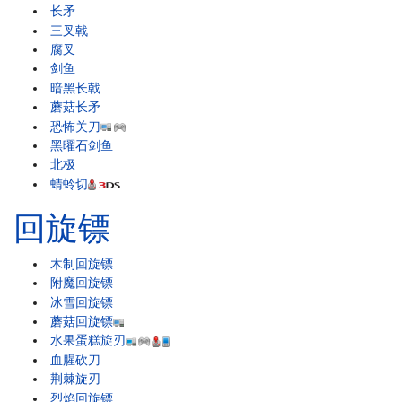
长矛
三叉戟
腐叉
剑鱼
暗黑长戟
蘑菇长矛
恐怖关刀
黑曜石剑鱼
北极
蜻蛉切
回旋镖
木制回旋镖
附魔回旋镖
冰雪回旋镖
蘑菇回旋镖
水果蛋糕旋刃
血腥砍刀
荆棘旋刃
烈焰回旋镖