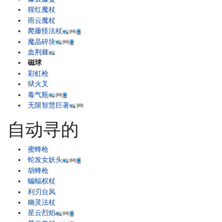
猩红魔杖
雨云魔杖
爬藤怪法杖
魔晶碎块
血荆棘
磁球
彩虹枪
狱火叉
毒气瓶
无限智慧巨著
自动寻的
蜜蜂枪
蛇发女妖头
胡蜂枪
蝙蝠权杖
利刃台风
幽灵法杖
星云烈焰