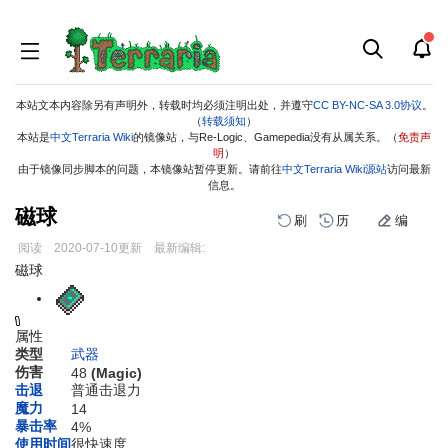
本站文本内容除另有声明外，转载时均必须注明出处，并遵守
CC BY-NC-SA 3.0协议
。
（
转载须知
）
本站是
中文Terraria Wiki
的镜像站，与Re-Logic、Gamepedia没有从属关系。（
免责声
明
）
由于镜像同步脚本的问题，本镜像站暂停更新。请前往
中文Terraria Wiki源站
访问最新
信息。
磁球
刷
历
编
阅读
2020-07-10
更新
最新编辑:
跳
跳
磁球
到
到
导
搜
航
索
属性
类型
武器
伤害
48
(Magic)
击退
普通击退力
魔力
14
暴击率
4%
使用时间
很快速度