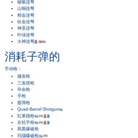
秘银连弩
山铜连弩
精金连弩
钛金连弩
神圣连弩
叶绿连弩
火神连弩
消耗子弹的
手动枪
：
燧发枪
三发猎枪
夺命枪
手枪
霰弹枪
Quad-Barrel Shotgun
红莱德枪
左轮手枪
凤凰爆破枪
玛瑙爆破枪