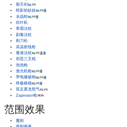
裂天剑
暗影焰妖娃
水晶蛇
吹叶机
寒霜法杖
剧毒法杖
剃刀松
高温射线枪
毒液法杖
邪恶三叉戟
泡泡枪
激光机枪
带电爆破炮
终极棱镜
双足翼龙怒气
Zapinator枪
范围效果
魔刺
爆裂藤蔓