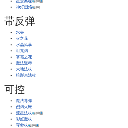
星云奥秘
神灯烈焰
带反弹
水矢
火之花
水晶风暴
诅咒焰
寒霜之花
魔法竖琴
大地法杖
暗影束法杖
可控
魔法导弹
烈焰火鞭
流星法杖
彩虹魔杖
夺命杖