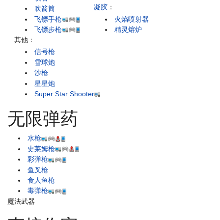
凝胶
：
吹箭筒
飞镖手枪
火焰喷射器
飞镖步枪
精灵熔炉
其他：
信号枪
雪球炮
沙枪
星星炮
Super Star Shooter
无限弹药
水枪
史莱姆枪
彩弹枪
鱼叉枪
食人鱼枪
毒弹枪
魔法武器