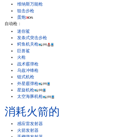
维纳斯万能枪
狙击步枪
蛋炮
自动枪：
迷你鲨
发条式突击步枪
鳄鱼机关枪
巨兽鲨
火枪
战术霰弹枪
乌兹冲锋枪
链式机枪
外星霰弹枪
星旋机枪
太空海豚机枪
消耗火箭的
感应雷发射器
火箭发射器
手榴弹发射器