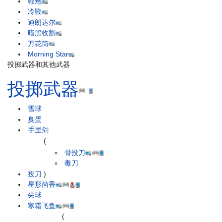
鞭炮
冷鞭
迪朗达尔
暗黑收割
万花筒
Morning Star
投掷武器和其他武器
投掷武器
雪球
臭蛋
手里剑
(
骨投刀
毒刀
投刀
)
星形茴香
尖球
寒霜飞鱼
(