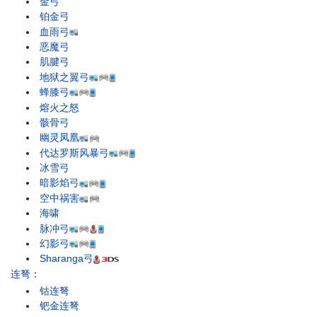
金弓
铂金弓
血雨弓
恶魔弓
肌腱弓
地狱之翼弓
蜂膝弓
熔火之怒
骸骨弓
幽灵凤凰
代达罗斯风暴弓
冰雪弓
暗影焰弓
空中祸害
海啸
脉冲弓
幻影弓
Sharanga弓
连弩
：
钴连弩
钯金连弩