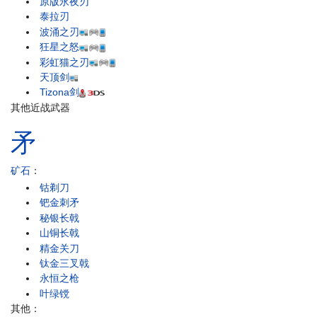
原版永夜刃
泰拉刃
波涌之刃
狂星之怒
彩虹猫之刃
天顶剑
Tizona剑
其他近战武器
矛
矿石
：
钴剃刀
钯金刺矛
秘银长戟
山铜长戟
精金关刀
钛金三叉戟
永恒之枪
叶绿镋
其他：