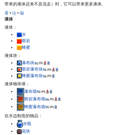
带来的液体还来不及流走）时，它可以带来更多液体。
看
•
论
•
编
液体
液体：
水
熔岩
蜂蜜
液体块：
瀑布块
熔岩瀑布块
蜂蜜瀑布块
液体物块墙：
瀑布墙
熔岩瀑布墙
蜂蜜瀑布墙
在水边制造的物品：
水瓶
泥块