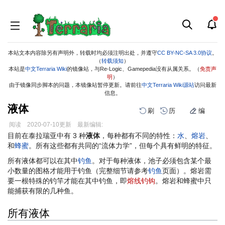
本站文本内容除另有声明外，转载时均必须注明出处，并遵守
CC BY-NC-SA 3.0协议
。
（
转载须知
）
本站是
中文Terraria Wiki
的镜像站，与Re-Logic、Gamepedia没有从属关系。（
免责声
明
）
由于镜像同步脚本的问题，本镜像站暂停更新。请前往
中文Terraria Wiki源站
访问最新
信息。
液体
刷
历
编
阅读
2020-07-10
更新
最新编辑:
跳
跳
目前在泰拉瑞亚中有 3 种
液体
，每种都有不同的特性：
水
、
熔岩
、
到
到
和
蜂蜜
。所有这些都有共同的“流体力学”，但每个具有鲜明的特征。
导
搜
所有液体都可以在其中
钓鱼
。对于每种液体，池子必须包含某个最
航
索
小数量的图格才能用于钓鱼（完整细节请参考
钓鱼
页面）。熔岩需
要一根特殊的钓竿才能在其中钓鱼，即
熔线钓钩
。熔岩和蜂蜜中只
能捕获有限的几种鱼。
所有液体