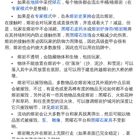
如果在
地狱
中采挖
狱石
，每个物块都会流出半桶/格熔岩（在
专家模式
中是整桶）。
如果是在
专家模式
中，击杀
熔岩史莱姆
会流出熔岩。
在接触时，熔岩会对玩家造成直接伤害，并造成着火了！减益。但
是，玩家在熔岩中不会溺毙。
黑曜石皮药水
或
熔岩护身符
/
熔岩靴
将
在其持续时间内防止接触伤害，而
黑曜石玫瑰
会大幅减少此伤害。
熔岩的接触伤害
会
因玩家的防御力而降低，因此高级盔甲会很有
用。熔岩也会灼烧大多数敌怪，因此也可以用在陷阱中。
熔岩不透明，会隐藏物体和生物，包括玩家。
物块不能放置在熔岩中，但“落块”（沙、泥沙、和雪泥）可以
落入其中从而放置在底部。这可以用于建造跨越熔岩的大桥的桥
墩。
熔岩可以摧毁物品。多数物品在熔岩淹过其外观的中点后就
会被摧毁。不过，有蓝色或更高稀有度的物品无论如何都不会被
熔岩摧毁，另外还有一些其他物品免疫熔岩：黑曜石、火焰花种
子和草药、和任意类型的活火块。可以微调熔岩护城河的深度让
它只摧毁铜币，详见
熔岩
页面。
流动的熔岩会让大多数平台和家具脱离弹出，然后可能以物
品形式被摧毁。
泵
、
雕像
、黑曜石平台和
黑曜石家具
不受影
响。
熔岩靴允许在熔岩上无限行走（如果表面已完全稳定），甚