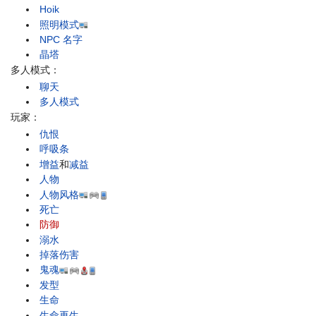
Hoik
照明模式
NPC 名字
晶塔
多人模式：
聊天
多人模式
玩家：
仇恨
呼吸条
增益
和
减益
人物
人物风格
死亡
防御
溺水
掉落伤害
鬼魂
发型
生命
生命再生