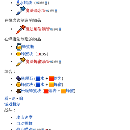
水蜡烛
（
）
魔法滴水管
在熔岩边制造的物品：
魔法熔岩滴管
在蜂蜜边制造的物品：
蜂蜜瓶
蜂蜜块
（
）
魔法蜂蜜滴管
组合：
黑曜石
(
水
+
熔岩
)
蜂蜜块
(
水
+
蜂蜜
)
松脆蜂蜜块
(
熔岩
+
蜂蜜
)
看
•
论
•
编
游戏机制
战斗：
攻击速度
自动挥舞
战斗瞄准