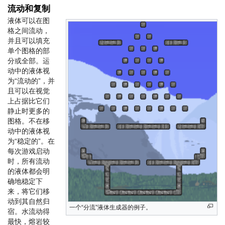
流动和复制
液体可以在图
格之间流动，
并且可以填充
单个图格的部
分或全部。运
动中的液体视
为“流动的”，并
且可以在视觉
上占据比它们
静止时更多的
图格。不在移
动中的液体视
为“稳定的”。在
每次游戏启动
时，所有流动
的液体都会明
确地稳定下
来，将它们移
动到其自然归
一个“分流”液体生成器的例子。
宿。水流动得
最快，熔岩较