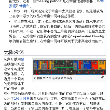
能太浅。还有一些“healing potions”是在蜂蜜池边制作的，即
蜂
蜜瓶
和
蜂蜜鱼
。
和水一样，玩家若淹没于蜂蜜中太久就会溺水。能延缓或防
止在水中溺水的物品在蜂蜜中同样会起作用。
能让你在水上行走（水上漂靴或任意其升级品）或水中游泳
（海神贝壳或脚蹼，或它们各自的升级品）的物品在蜂蜜中会同
样起作用。不过，它们并不会防止蜂蜜的减慢效果（但猪龙鱼之
翼会）。在熔岩中钓鱼获得的坐骑召唤器Superheated Blood召
唤的熔岩鲨鱼坐骑，在蜂蜜中同样可以赋予玩家高速移动能力。
无限液体
玩家可以用
泵
连续循环泵送
液体来构建无
限液体源。右
带物块生产的无限液体生成器
边是一个紧凑
的无限液体工
厂的例子，也
有生产接触块的安排。注意用的是封闭的存储空间以防止溢出，以
及用了
1秒计时器
来自动执行此过程。双重输出泵并不会（像以前认
为的那样）复制来自输入的液体。但是，它们依然有助于加快速
度，当来自第一个输出泵的液体阻塞（即，在最后一个循环中它所