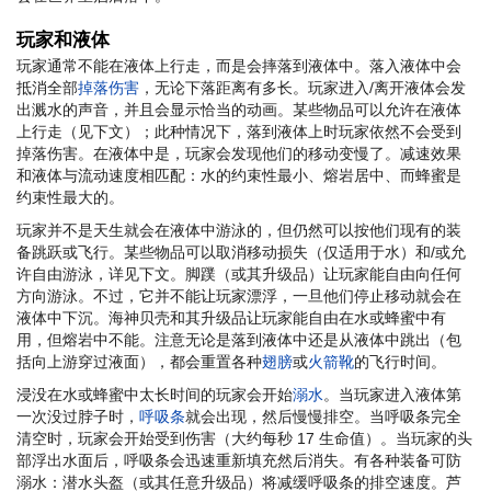
玩家和液体
玩家通常不能在液体上行走，而是会摔落到液体中。落入液体中会
抵消全部
掉落伤害
，无论下落距离有多长。玩家进入/离开液体会发
出溅水的声音，并且会显示恰当的动画。某些物品可以允许在液体
上行走（见下文）；此种情况下，落到液体上时玩家依然不会受到
掉落伤害。在液体中是，玩家会发现他们的移动变慢了。减速效果
和液体与流动速度相匹配：水的约束性最小、熔岩居中、而蜂蜜是
约束性最大的。
玩家并不是天生就会在液体中游泳的，但仍然可以按他们现有的装
备跳跃或飞行。某些物品可以取消移动损失（仅适用于水）和/或允
许自由游泳，详见下文。脚蹼（或其升级品）让玩家能自由向任何
方向游泳。不过，它并不能让玩家漂浮，一旦他们停止移动就会在
液体中下沉。海神贝壳和其升级品让玩家能自由在水或蜂蜜中有
用，但熔岩中不能。注意无论是落到液体中还是从液体中跳出（包
括向上游穿过液面），都会重置各种
翅膀
或
火箭靴
的飞行时间。
浸没在水或蜂蜜中太长时间的玩家会开始
溺水
。当玩家进入液体第
一次没过脖子时，
呼吸条
就会出现，然后慢慢排空。当呼吸条完全
清空时，玩家会开始受到伤害（大约每秒 17 生命值）。当玩家的头
部浮出水面后，呼吸条会迅速重新填充然后消失。有各种装备可防
溺水：潜水头盔（或其任意升级品）将减缓呼吸条的排空速度。芦