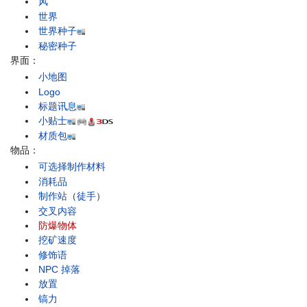
风
世界
世界种子
秘密种子
界面：
小地图
Logo
标题讯息
小贴士
材质包
物品：
可选择制作材料
消耗品
制作站
（
徒手
）
交叉内容
防爆物体
挖矿速度
修饰语
NPC 掉落
放置
镐力