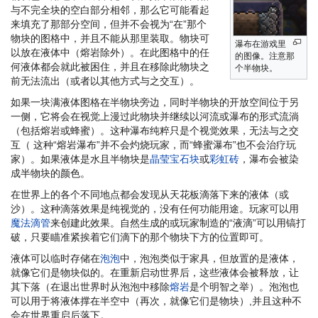
与不完全块的空白部分相邻，那么它可能看起
来填充了那部分空间，但并不会视为“在”那个
物块的图格中，并且不能从那里装取。物块可
瀑布在游戏里
以放在液体中（熔岩除外）。在此图格中的任
的图像。注意那
何液体都会就此被困住，并且在移除此物块之
个半物块。
前无法流出（或者以其他方式与之交互）。
如果一块满液体图格在半物块旁边，同时半物块的开放空间位于另
一侧，它将会在视觉上漫过此物块并继续以河流或瀑布的形式流淌
（包括熔岩或蜂蜜）。这种瀑布纯粹只是个视觉效果，无法与之交
互（ 这种“熔岩瀑布”并不会灼烧玩家，而“蜂蜜瀑布”也不会治疗玩
家）。如果液体是水且半物块是
晶莹宝石块
或
彩虹砖
，瀑布会被染
成半物块的颜色。
在世界上的各个不同地点都会发现从天花板滴落下来的液体（或
沙）。这种滴落效果是纯视觉的，没有任何功能用途。玩家可以用
魔法滴管
来创建此效果。自然生成的或玩家制造的“液滴”可以用镐打
破，只要瞄准紧挨着它们滴下的那个物块下方的位置即可。
液体可以临时存储在
泡泡
中，泡泡类似于家具，但放置的是液体，
就像它们是物块似的。在重新启动世界后，这些液体会被释放，让
其下落（在退出世界时从泡泡中移除
熔岩
是个明智之举）。泡泡也
可以用于将液体撑在半空中（再次，就像它们是物块）,并且这种不
会在世界重启后落下。