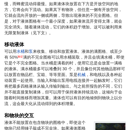
慢，而蜂蜜流动得最慢。如果液体块放置在下方是开放空间的地
方，它将会向下流动。如果其下有物块，但任意一侧有开放空间，
它就会流向开放的一侧或两侧，导致出现液体的不完全图格。但
是，对于液体图格有一个最小深度，如果液体流开变得太薄，就会
完全消失。随着液体流动，它们的体积趋于增加。这可以被利用来
无限复制液体（见下文）。
移动液体
可以用
水桶
和
泵
来收集、移动和放置液体。液体的满图格、或至少
有 50%
满的不完全图格可以用水桶装取，并且会填满水桶，即使
验证
它是个不完全图格。当水桶是满着的时，使用它总是会放置一满格
的液体。满水桶最多可以堆叠到 30 个，并且像任何其他物品那样可
以放置在物品栏、宝箱、等等里面。泵是
机械
，和电线以及各种起
动装置一起使用。当输入和输出泵用电线连接并一起触发时，它们
将把最多四格液体从输入传输到输出。与之前所报告的不同，它们
并不能直接复制液体，但可以用于保持液体持续流动，这倾向于会
随着时间推移而增加其量。液体也可以有目的地倾倒到物块上以分
流，这会最大化从流动得到的体积增量。
和物块的交互
液体不能放置在包含物块的图格中，即使这个
物块已经用锤子敲成不完全块。如果液体图格