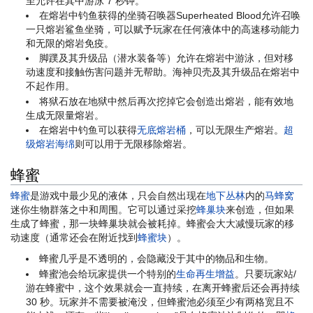
至允许在其中游泳 7 秒钟。
在熔岩中钓鱼获得的坐骑召唤器Superheated Blood允许召唤
一只熔岩鲨鱼坐骑，可以赋予玩家在任何液体中的高速移动能力
和无限的熔岩免疫。
脚蹼及其升级品（潜水装备等）允许在熔岩中游泳，但对移
动速度和接触伤害问题并无帮助。海神贝壳及其升级品在熔岩中
不起作用。
将狱石放在地狱中然后再次挖掉它会创造出熔岩，能有效地
生成无限量熔岩。
在熔岩中钓鱼可以获得
无底熔岩桶
，可以无限生产熔岩。
超
级熔岩海绵
则可以用于无限移除熔岩。
蜂蜜
蜂蜜
是游戏中最少见的液体，只会自然出现在
地下丛林
内的
马蜂窝
迷你生物群落之中和周围。它可以通过采挖
蜂巢块
来创造，但如果
生成了蜂蜜，那一块蜂巢块就会被耗掉。蜂蜜会大大减慢玩家的移
动速度（通常还会在附近找到
蜂蜜块
）。
蜂蜜几乎是不透明的，会隐藏没于其中的物品和生物。
蜂蜜池会给玩家提供一个特别的
生命再生增益
。只要玩家站/
游在蜂蜜中，这个效果就会一直持续，在离开蜂蜜后还会再持续
30 秒。玩家并不需要被淹没，但蜂蜜池必须至少有两格宽且不