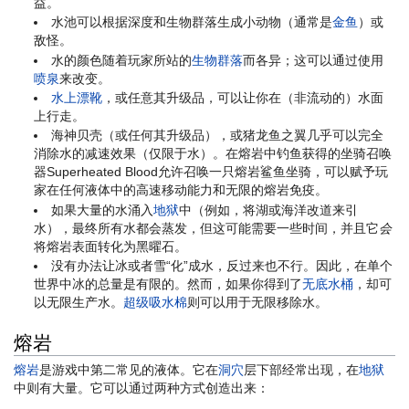
益。
水池可以根据深度和生物群落生成小动物（通常是
金鱼
）或
敌怪。
水的颜色随着玩家所站的
生物群落
而各异；这可以通过使用
喷泉
来改变。
水上漂靴
，或任意其升级品，可以让你在（非流动的）水面
上行走。
海神贝壳（或任何其升级品），或猪龙鱼之翼几乎可以完全
消除水的减速效果（仅限于水）。在熔岩中钓鱼获得的坐骑召唤
器Superheated Blood允许召唤一只熔岩鲨鱼坐骑，可以赋予玩
家在任何液体中的高速移动能力和无限的熔岩免疫。
如果大量的水涌入
地狱
中（例如，将湖或海洋改道来引
水），最终所有水都会蒸发，但这可能需要一些时间，并且它
会
将熔岩表面转化为黑曜石。
没有办法让冰或者雪“化”成水，反过来也不行。因此，在单个
世界中冰的总量是有限的。然而，如果你得到了
无底水桶
，却可
以无限生产水。
超级吸水棉
则可以用于无限移除水。
熔岩
熔岩
是游戏中第二常见的液体。它在
洞穴
层下部经常出现，在
地狱
中则有大量。它可以通过两种方式创造出来：