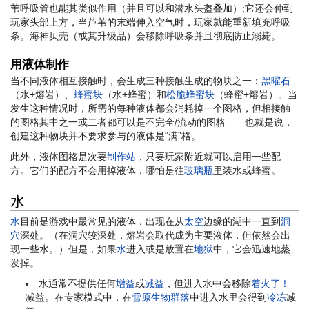
苇呼吸管也能其类似作用（并且可以和潜水头盔叠加）;它还会伸到
玩家头部上方，当芦苇的末端伸入空气时，玩家就能重新填充呼吸
条。海神贝壳（或其升级品）会移除呼吸条并且彻底防止溺毙。
用液体制作
当不同液体相互接触时，会生成三种接触生成的物块之一：
黑曜石
（水+熔岩）、
蜂蜜块
（水+蜂蜜）和
松脆蜂蜜块
（蜂蜜+熔岩）。当
发生这种情况时，所需的每种液体都会消耗掉一个图格，但相接触
的图格其中之一或二者都可以是不完全/流动的图格——也就是说，
创建这种物块并不要求参与的液体是“满”格。
此外，液体图格是次要
制作站
，只要玩家附近就可以启用一些配
方。它们的配方不会用掉液体，哪怕是往
玻璃瓶
里装水或蜂蜜。
水
水
目前是游戏中最常见的液体，出现在从
太空
边缘的湖中一直到
洞
穴
深处。（在洞穴较深处，熔岩会取代成为主要液体，但依然会出
现一些水。）但是，如果
水
进入或是放置在
地狱
中，它会迅速地蒸
发掉。
水通常不提供任何
增益
或
减益
，但进入水中会移除
着火了！
减益。在专家模式中，在
雪原生物群落
中进入水里会得到
冷冻
减