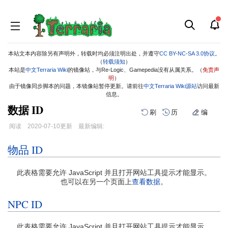
本站文本内容除另有声明外，转载时均必须注明出处，并遵守
CC BY-NC-SA 3.0协议
。
（
转载须知
）
本站是
中文Terraria Wiki
的镜像站，与Re-Logic、Gamepedia没有从属关系。（
免责声
明
）
由于镜像同步脚本的问题，本镜像站暂停更新。请前往
中文Terraria Wiki源站
访问最新
信息。
数据 ID
刷
历
编
阅读
2020-07-10
更新
最新编辑:
物品 ID
跳
跳
到
到
导
搜
此表格需要允许 JavaScript 并且打开网站工具提示才能显示。
航
索
也可以在另一个页面上
查看数据
。
NPC ID
此表格需要允许 JavaScript 并且打开网站工具提示才能显示。