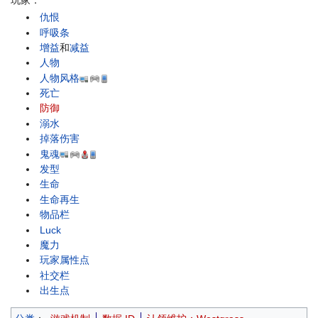
仇恨
呼吸条
增益
和
减益
人物
人物风格
死亡
防御
溺水
掉落伤害
鬼魂
发型
生命
生命再生
物品栏
Luck
魔力
玩家属性点
社交栏
出生点