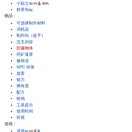
小贴士
材质包
物品：
可选择制作材料
消耗品
制作站
（
徒手
）
交叉内容
防爆物体
挖矿速度
修饰语
NPC 掉落
放置
镐力
稀有度
配方
收纳
工具提示
使用时间
价值
游戏：
成就