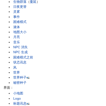
生物群落
（
蔓延
）
日夜更替
灵雾
事件
困难模式
液体
地图大小
月亮
音乐
NPC 消失
NPC 生成
困难模式之前
状态讯息
风
世界
世界种子
秘密种子
界面：
小地图
Logo
标题讯息