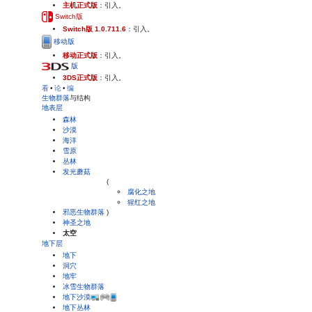
主机正式版
：引入。
Switch版
Switch版 1.0.711.6
：引入。
移动版
移动正式版
：引入。
版
3DS正式版
：引入。
看
•
论
•
编
生物群落
与结构
地表层
森林
沙漠
海洋
雪原
丛林
发光蘑菇
(
腐化之地
猩红之地
邪恶生物群落
)
神圣之地
太空
地下层
地下
洞穴
地牢
冰雪生物群落
地下沙漠
地下丛林