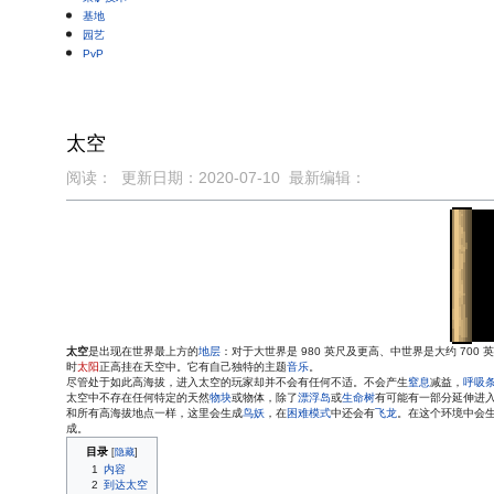
基地
园艺
PvP
太空
阅读：
更新日期：
2020-07-10
最新编辑：
跳
跳
到
到
导
搜
航
索
太空
是出现在世界最上方的
地层
：对于大世界是 980 英尺及更高、中世界是大约 70
时
太阳
正高挂在天空中。它有自己独特的主题
音乐
。
尽管处于如此高海拔，进入太空的玩家却并不会有任何不适。不会产生
窒息
减益，
呼吸
太空中不存在任何特定的天然
物块
或物体，除了
漂浮岛
或
生命树
有可能有一部分延伸进
和所有高海拔地点一样，这里会生成
鸟妖
，在
困难模式
中还会有
飞龙
。在这个环境中会
成。
目录
1
内容
2
到达太空