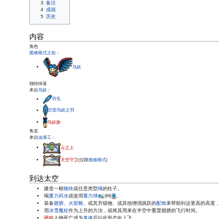
3
备注
4
成就
5
历史
内容
角色
困难模式之前
：
鸟妖
独特掉落
来自
鸟妖
：
羽毛
巨型鸟妖之羽
鸟妖旗
售卖
来自
油漆工
：
云之上
天空守卫
(仅限
困难模式
)
到达太空
建造一根
物块
或任意类型
绳
的柱子。
喝
重力药水
或使用
重力球
。
装备
翅膀
、
火箭靴
、或其升级物、或其他增强跳跃的
配饰
来帮助到达更高的高度
用
冰雪魔杖
作为上升的方法，或将其用来在半空中重置翅膀的飞行时间。
硬核
人物死亡成为
鬼魂
后以此形态向上飞。