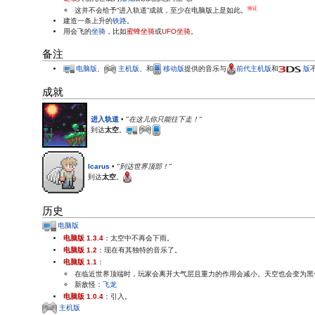
验证
这并不会给予“进入轨道”成就，至少在电脑版上是如此。
建造一条上升的
铁路
。
用会飞的
坐骑
，比如
蜜蜂坐骑
或
UFO坐骑
。
备注
电脑版
、
主机版
、和
移动版
提供的音乐与
前代主机版
和
版
成就
进入轨道
•
"在这儿你只能往下走！"
到达
太空
。
Icarus
•
"到达世界顶部！"
到达
太空
。
历史
电脑版
电脑版 1.3.4
：太空中不再会下雨。
电脑版 1.2
：现在有其独特的音乐了。
电脑版 1.1
：
在临近世界顶端时，玩家会离开大气层且重力的作用会减小。天空也会变为黑
新敌怪：
飞龙
电脑版 1.0.4
：引入。
主机版