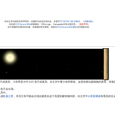
本站文本内容除另有声明外，转载时均必须注明出处，并遵守
CC BY-NC-SA 3.0协议
。（
转载须知
）
本站是
中文Terraria Wiki
的镜像站，与Re-Logic、Gamepedia没有从属关系。（
免责声明
）
由于镜像同步脚本的问题，本镜像站暂停更新。请前往
中文Terraria Wiki源站
访问最新信息。
0 英尺或更高、小世界是大约 425 英尺或更高。在太空中重力有所降低，这意味着玩家能跳的更高、掉
条
也不会出现。
入其中。
生成
坠落之星
，并且它有可能会出现在建造在这个高度的建筑物内部。在太空中
火星探测器
有更高的生