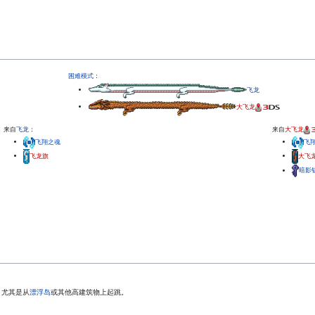
困难模式
：
飞龙
大飞龙
来自
飞龙
：
来自
大飞龙
飞翔之魂
飞
飞龙旗
大飞
暗影
，尤其是从
漂浮岛
或其他高建筑物上起跳。