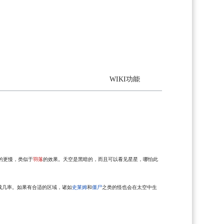
WIKI功能
落的更慢，类似于
羽落
的效果。天空是黑暗的，而且可以看见星星，哪怕此
成几率。如果有合适的区域，诸如
史莱姆
和
僵尸
之类的怪也会在太空中生