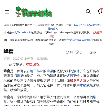
本站文本内容除另有声明外，转载时均必须注明出处，并遵守
CC BY-NC-SA 3.0协议
。
（
转载须知
）
本站是
中文Terraria Wiki
的镜像站，与Re-Logic、Gamepedia没有从属关系。（
免责声
明
）
由于镜像同步脚本的问题，本镜像站暂停更新。请前往
中文Terraria Wiki源站
访问最新
信息。
蜂蜜
刷
历
编
阅读
2020-07-10
更新
最新编辑:
跳
跳
也可详见：
指南:液体
到
到
蜂蜜
是一种可以在
地下丛林
的
蜂巢
的底部找到的
液体
。它也可能在
导
搜
玩家采掘
蜂巢
物块后生成。它的流动速度比
熔岩
更慢，落入蜂蜜的
航
索
玩家的移动速度会减慢得很厉害（可以用比如
猪龙鱼之翼
之类的物
品来应对这个影响）。与其它液体一样，蜂蜜可以用
水桶
或
泵
来收
集、移动和放置。
蜂蜜有一个独特的影响：给予落入蜂蜜的玩家一个生命再生的
增
益
。这个增益的持续时间为玩家处于蜂蜜中的任何时刻以及离开蜂