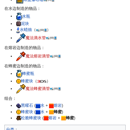
在水边制造的物品：
水瓶
泥块
水蜡烛
（
）
魔法滴水管
在熔岩边制造的物品：
魔法熔岩滴管
在蜂蜜边制造的物品：
蜂蜜瓶
蜂蜜块
（
）
魔法蜂蜜滴管
组合：
黑曜石
(
水
+
熔岩
)
蜂蜜块
(
水
+
蜂蜜
)
松脆蜂蜜块
(
熔岩
+
蜂蜜
)
分类
：