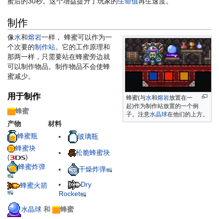
蜜后的30秒。这个增益提升了玩家的
生命值
再生速度。
制作
像
水
和
熔岩
一样， 蜂蜜可以作为一
个次要的
制作站
。它的工作原理和
那两一样，只需要站在蜂蜜旁边就
可以制作物品。制作物品不会使蜂
蜜减少。
用于制作
蜂蜜(与
水
和
熔岩
放置在一
起)作为制作站放置的一个例
蜂蜜
子。注意
水晶球
在他们的上方。
产物
材料
蜂蜜瓶
玻璃瓶
蜂蜜块
松脆蜂蜜块
(
)
蜂蜜炸弹
干燥炸弹
Dry
蜂蜜火箭
Rocket
水晶球
和
蜂蜜