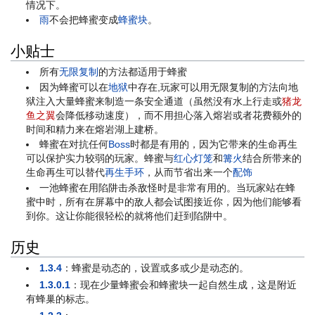
情况下。
雨
不会把蜂蜜变成
蜂蜜块
。
小贴士
所有
无限复制
的方法都适用于蜂蜜
因为蜂蜜可以在
地狱
中存在,玩家可以用无限复制的方法向地
狱注入大量蜂蜜来制造一条安全通道（虽然没有水上行走或
猪龙
鱼之翼
会降低移动速度），而不用担心落入熔岩或者花费额外的
时间和精力来在熔岩湖上建桥。
蜂蜜在对抗任何
Boss
时都是有用的，因为它带来的生命再生
可以保护实力较弱的玩家。蜂蜜与
红心灯笼
和
篝火
结合所带来的
生命再生可以替代
再生手环
，从而节省出来一个
配饰
一池蜂蜜在用陷阱击杀敌怪时是非常有用的。当玩家站在蜂
蜜中时，所有在屏幕中的敌人都会试图接近你，因为他们能够看
到你。这让你能很轻松的就将他们赶到陷阱中。
历史
1.3.4
：蜂蜜是动态的，设置或多或少是动态的。
1.3.0.1
：现在少量蜂蜜会和蜂蜜块一起自然生成，这是附近
有蜂巢的标志。