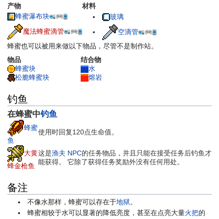
产物
材料
蜂蜜瀑布块
玻璃
魔法蜂蜜滴管
空滴管
蜂蜜也可以被用来做以下物品，尽管不是制作站。
物品
结合物
蜂蜜块
水
松脆蜂蜜块
熔岩
钓鱼
在蜂蜜中
钓鱼
蜂蜜
使用时回复120点生命值。
鱼
大黄
这是
渔夫
NPC
的任务物品，并且只能在接受任务后钓鱼才
能获得。 它除了获得任务奖励外没有任何用处。
蜂金枪鱼
备注
不像水那样，蜂蜜可以存在于
地狱
。
蜂蜜相较于水可以显著的降低亮度，甚至在点亮大量
火把
的