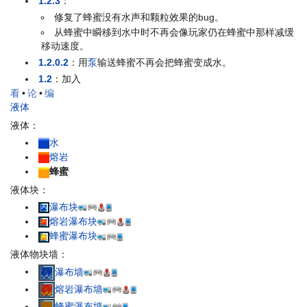
1.2.3
：
修复了蜂蜜没有水声和颗粒效果的bug。
从蜂蜜中瞬移到水中时不再会像玩家仍在蜂蜜中那样减缓
移动速度。
1.2.0.2
：用
泵
输送蜂蜜不再会把蜂蜜变成水。
1.2
：加入
看
•
论
•
编
液体
液体：
水
熔岩
蜂蜜
液体块：
瀑布块
熔岩瀑布块
蜂蜜瀑布块
液体物块墙：
瀑布墙
熔岩瀑布墙
蜂蜜瀑布墙