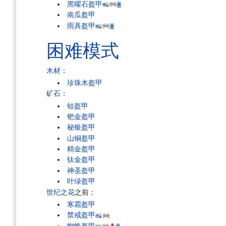
黑曜石盔甲
南瓜盔甲
雨具盔甲
困难模式
木材
：
珍珠木盔甲
矿石
：
钴盔甲
钯金盔甲
秘银盔甲
山铜盔甲
精金盔甲
钛金盔甲
神圣盔甲
叶绿盔甲
世纪之花
之前：
寒霜盔甲
禁戒盔甲
蜘蛛盔甲