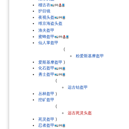
稽古衣
护目镜
夜视头盔
维京海盗头盔
渔夫盔甲
蜜蜂盔甲
仙人掌盔甲
(
粉爱斯基摩盔甲
爱斯基摩盔甲
)
化石盔甲
勇士盔甲
(
远古钴盔甲
丛林盔甲
)
挖矿盔甲
(
远古死灵头盔
死灵盔甲
)
忍者盔甲