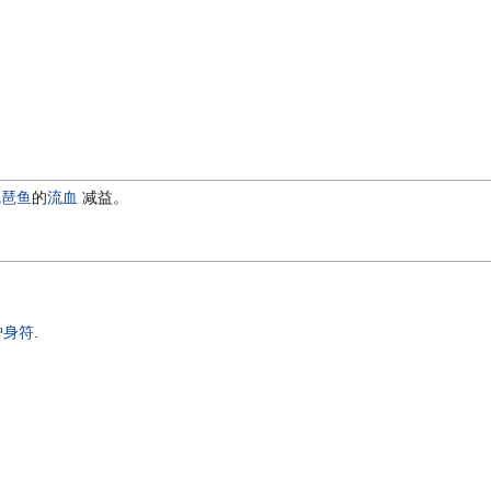
琵琶鱼
的
流血
减益。
护身符
.