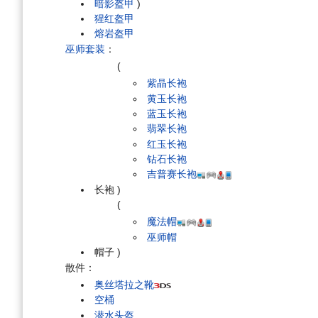
暗影盔甲
)
猩红盔甲
熔岩盔甲
巫师套装
：
(
紫晶长袍
黄玉长袍
蓝玉长袍
翡翠长袍
红玉长袍
钻石长袍
吉普赛长袍
长袍
)
(
魔法帽
巫师帽
帽子
)
散件：
奥丝塔拉之靴
空桶
潜水头盔