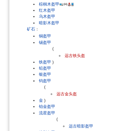
棕榈木盔甲
红木盔甲
乌木盔甲
暗影木盔甲
矿石
：
铜盔甲
锡盔甲
(
远古铁头盔
铁盔甲
)
铅盔甲
银盔甲
钨盔甲
(
远古金头盔
金
)
铂金盔甲
流星盔甲
(
远古暗影盔甲