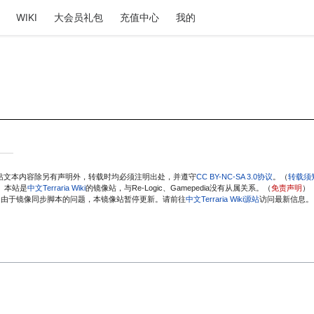
WIKI
大会员礼包
充值中心
我的
站文本内容除另有声明外，转载时均必须注明出处，并遵守
CC BY-NC-SA 3.0协议
。（
转载须
本站是
中文Terraria Wiki
的镜像站，与Re-Logic、Gamepedia没有从属关系。（
免责声明
）
由于镜像同步脚本的问题，本镜像站暂停更新。请前往
中文Terraria Wiki源站
访问最新信息。