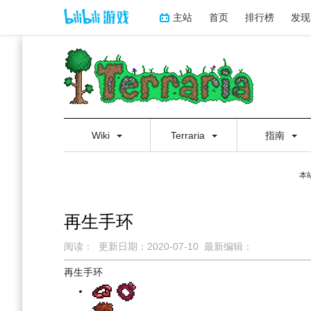
主站
首页
排行榜
发现
Wiki
Terraria
指南
本
再生手环
阅读：
更新日期：
2020-07-10
最新编辑：
跳
跳
再生手环
到
到
导
搜