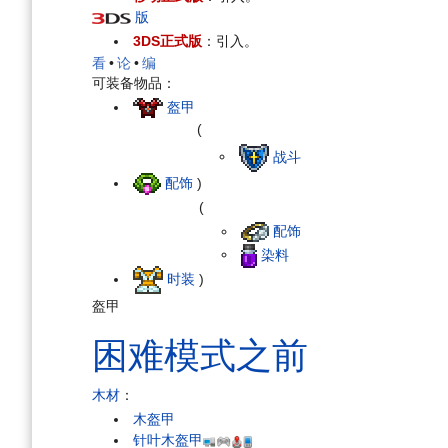
版
3DS正式版
：引入。
看
•
论
•
编
可装备物品：
盔甲
(
战斗
配饰
)
(
配饰
染料
时装
)
盔甲
困难模式之前
木材
：
木盔甲
针叶木盔甲