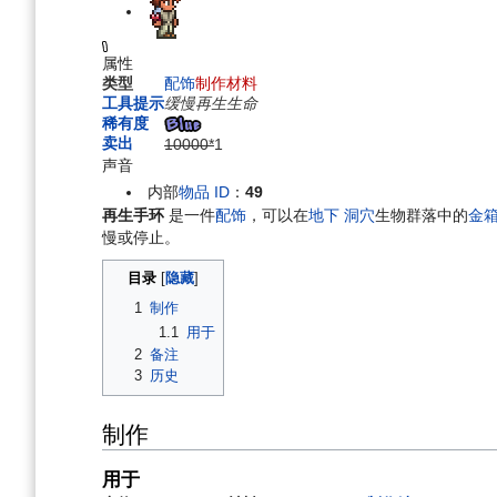
航
索
属性
类型
配饰
制作材料
工具提示
缓慢再生生命
稀有度
卖出
10000*
1
声音
内部
物品 ID
：
49
再生手环
是一件
配饰
，可以在
地下
洞穴
生物群落中的
金
慢或停止。
目录
1
制作
1.1
用于
2
备注
3
历史
制作
用于