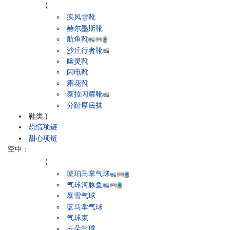
(
疾风雪靴
赫尔墨斯靴
航鱼靴
沙丘行者靴
幽灵靴
闪电靴
霜花靴
泰拉闪耀靴
分趾厚底袜
鞋类
)
恐慌项链
甜心项链
空中：
(
琥珀马掌气球
气球河豚鱼
暴雪气球
蓝马掌气球
气球束
云朵气球