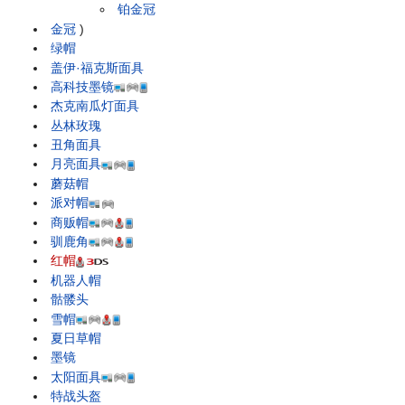
铂金冠
金冠
)
绿帽
盖伊·福克斯面具
高科技墨镜
杰克南瓜灯面具
丛林玫瑰
丑角面具
月亮面具
蘑菇帽
派对帽
商贩帽
驯鹿角
红帽
机器人帽
骷髅头
雪帽
夏日草帽
墨镜
太阳面具
特战头盔