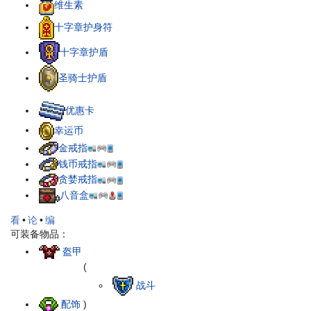
维生素
十字章护身符
十字章护盾
圣骑士护盾
优惠卡
幸运币
金戒指
钱币戒指
贪婪戒指
八音盒
看
•
论
•
编
可装备物品：
盔甲
(
战斗
配饰
)