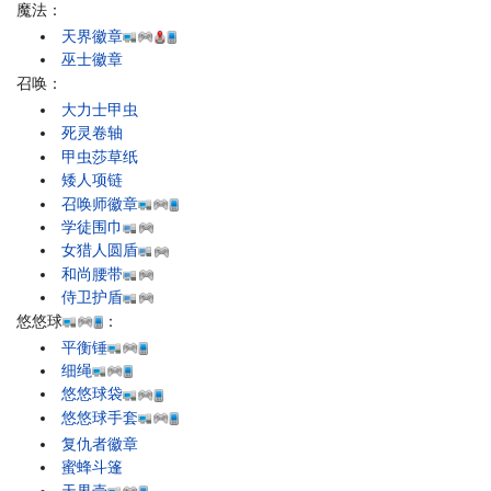
魔法：
天界徽章
巫士徽章
召唤：
大力士甲虫
死灵卷轴
甲虫莎草纸
矮人项链
召唤师徽章
学徒围巾
女猎人圆盾
和尚腰带
侍卫护盾
悠悠球
：
平衡锤
细绳
悠悠球袋
悠悠球手套
复仇者徽章
蜜蜂斗篷
天界壳