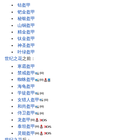
钴盔甲
钯金盔甲
秘银盔甲
山铜盔甲
精金盔甲
钛金盔甲
神圣盔甲
叶绿盔甲
世纪之花
之前：
寒霜盔甲
禁戒盔甲
蜘蛛盔甲
海龟盔甲
学徒盔甲
女猎人盔甲
和尚盔甲
侍卫盔甲
龙盔甲
泰坦盔甲
灵能盔甲
世纪之花
后：