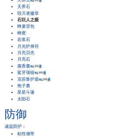
天界石
毁灭者徽章
石巨人之眼
蜂巢背包
蜂窝
岩浆石
月光护身符
月亮贝壳
月亮石
腐香囊
鲨牙项链
克苏鲁护盾
孢子囊
星星斗篷
太阳石
防御
减益防护
：
粘性绷带