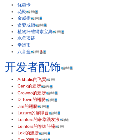
优惠卡
花靴
金戒指
贪婪戒指
植物纤维绳索宝典
水母项链
幸运币
八音盒
开发者配饰
Arkhalis的飞翼
Cenx的翅膀
Crowno的翅膀
D-Town的翅膀
Jim的翅膀
Lazure的屏障台
Leinfors的奢华洗发液
Leinfors的卷缠斗篷
Loki的翅膀
Red的翅膀