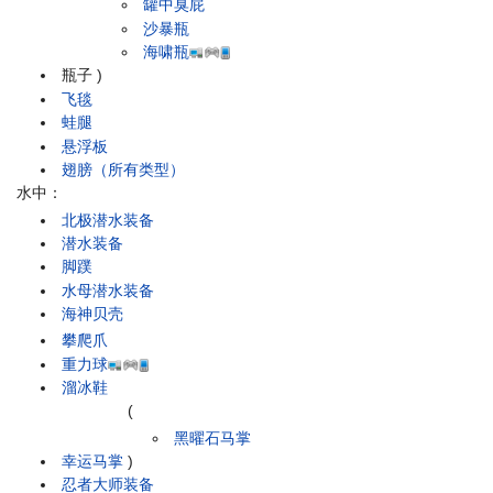
罐中臭屁
沙暴瓶
海啸瓶
瓶子
)
飞毯
蛙腿
悬浮板
翅膀（所有类型）
水中：
北极潜水装备
潜水装备
脚蹼
水母潜水装备
海神贝壳
攀爬爪
重力球
溜冰鞋
(
黑曜石马掌
幸运马掌
)
忍者大师装备