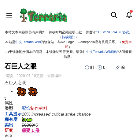
本站文本内容除另有声明外，转载时均必须注明出处，并遵守
CC BY-NC-SA 3.0协议
。
（
转载须知
）
本站是
中文Terraria Wiki
的镜像站，与Re-Logic、Gamepedia没有从属关系。（
免责声
明
）
由于镜像同步脚本的问题，本镜像站暂停更新。请前往
中文Terraria Wiki源站
访问最新
信息。
石巨人之眼
刷
历
编
阅读
2020-07-10
更新
最新编辑:
跳
跳
石巨人之眼
到
到
导
搜
航
索
属性
类型
配饰
制作材料
工具提示
10% increased critical strike chance
稀有度
卖出
50000*
5
研究
需要 1 份
声音