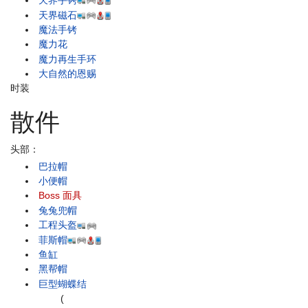
天界手铐
天界磁石
魔法手铐
魔力花
魔力再生手环
大自然的恩赐
时装
散件
头部：
巴拉帽
小便帽
Boss 面具
兔兔兜帽
工程头盔
菲斯帽
鱼缸
黑帮帽
巨型蝴蝶结
(