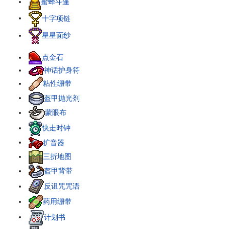
蜜蜂斗篷
十字项链
星星面纱
点金石
神话护身符
粘性绷带
盔甲抛光剂
蒙眼布
快走时钟
扩音器
三折地图
盔甲背带
反诅咒咒语
药用绷带
计划书