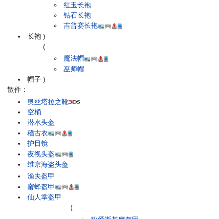
红玉长袍
钻石长袍
吉普赛长袍
长袍
)
(
魔法帽
巫师帽
帽子
)
散件：
奥丝塔拉之靴
空桶
潜水头盔
稽古衣
护目镜
夜视头盔
维京海盗头盔
渔夫盔甲
蜜蜂盔甲
仙人掌盔甲
(