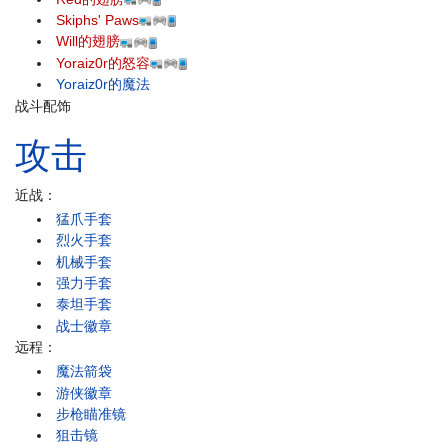
Skiphs' Paws
Will的翅膀
Yoraiz0r的怒容
Yoraiz0r的魔法
战斗配饰
攻击
近战：
猛爪手套
烈火手套
机械手套
强力手套
泰坦手套
战士徽章
远程：
魔法箭袋
游侠徽章
步枪瞄准镜
狙击镜