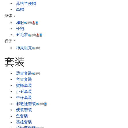
苏格兰便帽
伞帽
身体：
和服
长袍
丑毛衣
裤子：
神灵诅咒
套装
远古套装
考古套装
蜜蜂套装
小丑套装
牛仔套装
邪教徒套装
便装套装
鱼套装
英雄套装