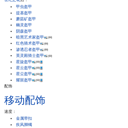
甲虫盔甲
提基盔甲
蘑菇矿盔甲
幽灵盔甲
阴森盔甲
暗黑艺术家盔甲
红色骑术盔甲
渗透忍者盔甲
英灵殿骑士盔甲
星旋盔甲
星云盔甲
星尘盔甲
耀斑盔甲
配饰
移动配饰
速度：
金属带扣
疾风脚镯