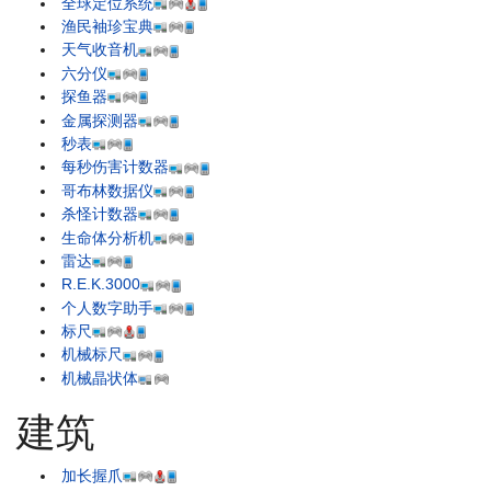
全球定位系统
渔民袖珍宝典
天气收音机
六分仪
探鱼器
金属探测器
秒表
每秒伤害计数器
哥布林数据仪
杀怪计数器
生命体分析机
雷达
R.E.K.3000
个人数字助手
标尺
机械标尺
机械晶状体
建筑
加长握爪