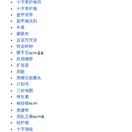
十字章护身符
十字章护盾
盔甲背带
盔甲抛光剂
牛黄
蒙眼布
反诅咒咒语
快走时钟
暖手宝
药用绷带
扩音器
邪眼
黑曜石骷髅头
计划书
三折地图
维生素
袖珍镜
黑腰带
混乱之脑
钴护盾
十字项链