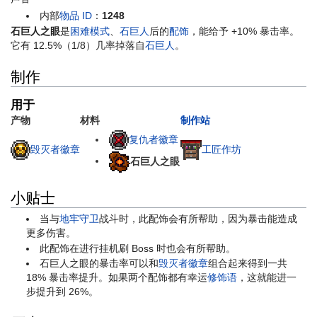
内部
物品 ID
：
1248
石巨人之眼
是
困难模式
、
石巨人
后的
配饰
，能给予 +10% 暴击率。
它有 12.5%（1/8）几率掉落自
石巨人
。
制作
用于
产物
材料
制作站
复仇者徽章
毁灭者徽章
工匠作坊
石巨人之眼
小贴士
当与
地牢守卫
战斗时，此配饰会有所帮助，因为暴击能造成
更多伤害。
此配饰在进行挂机刷 Boss 时也会有所帮助。
石巨人之眼的暴击率可以和
毁灭者徽章
组合起来得到一共
18% 暴击率提升。如果两个配饰都有幸运
修饰语
，这就能进一
步提升到 26%。