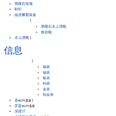
黑曜石玫瑰
鞋钉
猛虎攀爬装备
(
黑曜石水上漂靴
熔岩靴
水上漂靴
)
信息
(
铜表
锡表
银表
钨表
金表
铂金表
表
)
罗盘
深度计