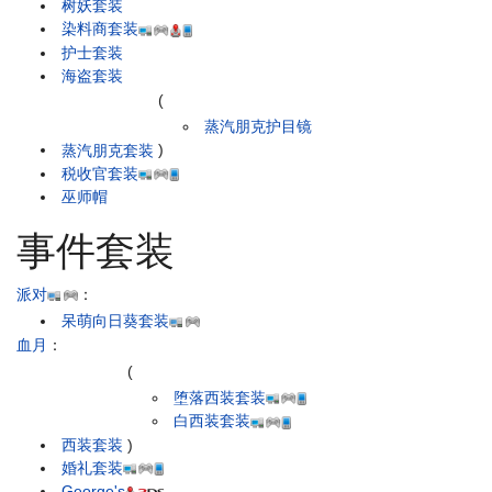
树妖套装
染料商套装
护士套装
海盗套装
(
蒸汽朋克护目镜
蒸汽朋克套装
)
税收官套装
巫师帽
事件套装
派对
：
呆萌向日葵套装
血月
：
(
堕落西装套装
白西装套装
西装套装
)
婚礼套装
George's