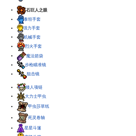
石巨人之眼
泰坦手套
强力手套
机械手套
烈火手套
魔法箭袋
步枪瞄准镜
狙击镜
矮人项链
大力士甲虫
甲虫莎草纸
死灵卷轴
星星斗篷