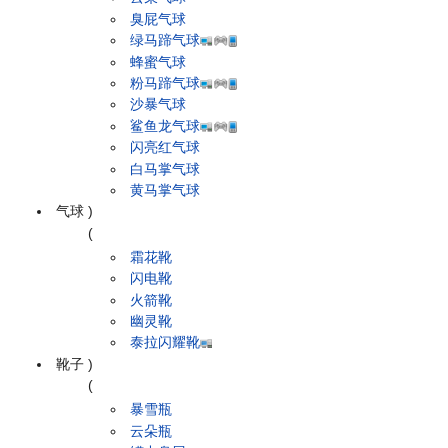
臭屁气球
绿马蹄气球
蜂蜜气球
粉马蹄气球
沙暴气球
鲨鱼龙气球
闪亮红气球
白马掌气球
黄马掌气球
气球
)
(
霜花靴
闪电靴
火箭靴
幽灵靴
泰拉闪耀靴
靴子
)
(
暴雪瓶
云朵瓶