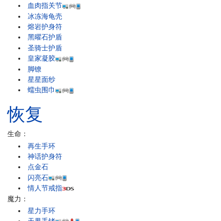
血肉指关节
冰冻海龟壳
熔岩护身符
黑曜石护盾
圣骑士护盾
皇家凝胶
脚镣
星星面纱
蠕虫围巾
恢复
生命：
再生手环
神话护身符
点金石
闪亮石
情人节戒指
魔力：
星力手环