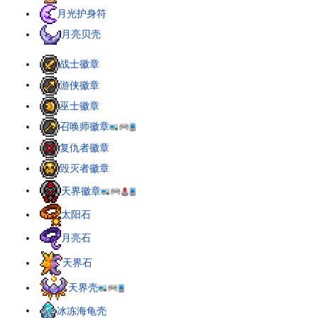
月光护身符
月亮贝壳
战士徽章
游侠徽章
巫士徽章
召唤师徽章
复仇者徽章
毁灭者徽章
天界徽章
太阳石
月亮石
天界石
天界壳
冰冻海龟壳