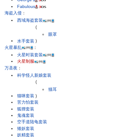
Fabulous
海盗入侵
：
西域海盗套装
(
眼罩
水手套装
)
火星暴乱
：
火星时装套装
火星制服
万圣夜
：
科学怪人新娘套装
(
猫耳
猫咪套装
)
苦力怕套装
狐狸套装
鬼魂套装
空手道陆龟套装
矮妖套装
妖精套装