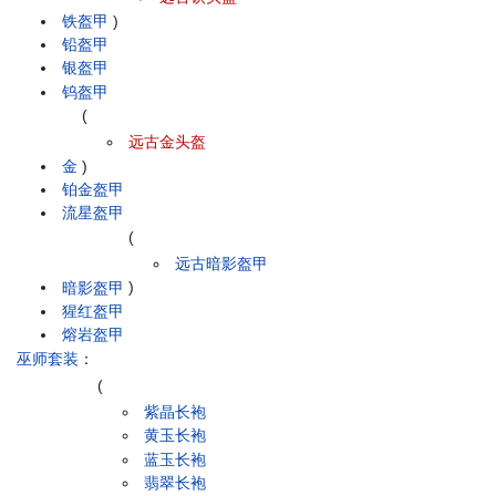
铁盔甲
)
铅盔甲
银盔甲
钨盔甲
(
远古金头盔
金
)
铂金盔甲
流星盔甲
(
远古暗影盔甲
暗影盔甲
)
猩红盔甲
熔岩盔甲
巫师套装
：
(
紫晶长袍
黄玉长袍
蓝玉长袍
翡翠长袍