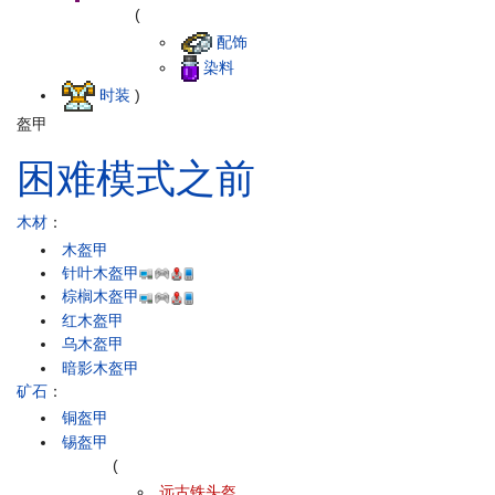
(
配饰
染料
时装
)
盔甲
困难模式之前
木材
：
木盔甲
针叶木盔甲
棕榈木盔甲
红木盔甲
乌木盔甲
暗影木盔甲
矿石
：
铜盔甲
锡盔甲
(
远古铁头盔