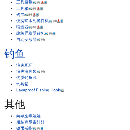
工具腰带
工具箱
砖层
便携式水泥搅拌机
喷漆器
建筑师发明背包
自动安放器
钓鱼
渔夫耳环
渔夫渔具袋
优质钓鱼线
钓具箱
Lavaproof Fishing Hook
其他
向导巫毒娃娃
服装商巫毒娃娃
钱币戒指