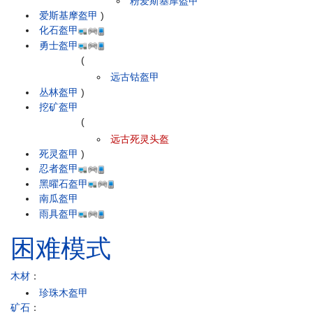
粉爱斯基摩盔甲
爱斯基摩盔甲
)
化石盔甲
勇士盔甲
(
远古钴盔甲
丛林盔甲
)
挖矿盔甲
(
远古死灵头盔
死灵盔甲
)
忍者盔甲
黑曜石盔甲
南瓜盔甲
雨具盔甲
困难模式
木材
：
珍珠木盔甲
矿石
：