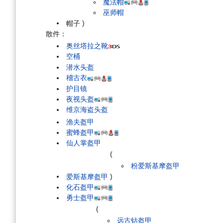
魔法帽
巫师帽
帽子
)
散件：
奥丝塔拉之靴
空桶
潜水头盔
稽古衣
护目镜
夜视头盔
维京海盗头盔
渔夫盔甲
蜜蜂盔甲
仙人掌盔甲
(
粉爱斯基摩盔甲
爱斯基摩盔甲
)
化石盔甲
勇士盔甲
(
远古钴盔甲