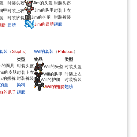
头盔
Jim的头盔
时装头盔
时装头盔
Jim的胸甲
时装上衣
的胸甲
时装上衣
Jim的护腿
时装裤装
护腿
时装裤装
Jim的翅膀
翅膀
翅膀
翅膀
的套装
（
Skiphs
）
Will的套装
（
Phlebas
）
类型
物品
类型
phs的面具
时装头盔
Will的头盔
时装头盔
phs的皮肤
时装上衣
Will的胸甲
时装上衣
phs的熊裤
时装裤装
Will的护腿
时装裤装
hs的血
染料
Will的翅膀
翅膀
phs的爪子
翅膀