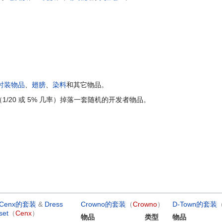
时装物品
、
翅膀
、
染料
和其它物品。
1/20 或 5% 几率）掉落一套随机的开发者物品。
Cenx的套装
&
Dress
Crowno的套装
（
Crowno
）
D-Town的套装
set
（
Cenx
）
物品
类型
物品