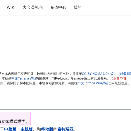
WIKI
大会员礼包
充值中心
我的
站文本内容除另有声明外，转载时均必须注明出处，并遵守
CC BY-NC-SA 3.0协议
。（
转载须
本站是
中文Terraria Wiki
的镜像站，与Re-Logic、Gamepedia没有从属关系。（
免责声明
）
由于镜像同步脚本的问题，本镜像站暂停更新。请前往
中文Terraria Wiki源站
访问最新信息。
与专家模式世界。
于
电脑版
、
主机版
、和
移动版
的
泰拉瑞亚
。