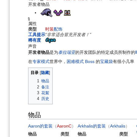
航
索
开发者物品
属性
类型
时装
配饰
工具提示
“非常适合冒充开发者！”
稀有度
声音
开发者物品
是为
泰拉瑞亚
的开发团队的特定成员所制作的
在
专家模式
世界中，
困难模式
Boss
的
宝藏袋
有很小几率（
目录
1
物品
2
备注
3
花絮
4
历史
物品
Aaron的套装
（
AaronC
）
Arkhalis的套装
（
Arkhalis
）
物品
类型
物品
类型