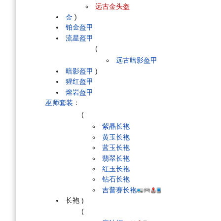
远古金头盔
金
)
铂金盔甲
流星盔甲
(
远古暗影盔甲
暗影盔甲
)
猩红盔甲
熔岩盔甲
巫师套装
：
(
紫晶长袍
黄玉长袍
蓝玉长袍
翡翠长袍
红玉长袍
钻石长袍
吉普赛长袍
长袍
)
(