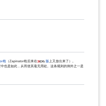
tor枪
（Zapinator枪后来在
版
上又放出来了）。
栏中也是如此，从而使其毫无用处。这条规则的例外之一是