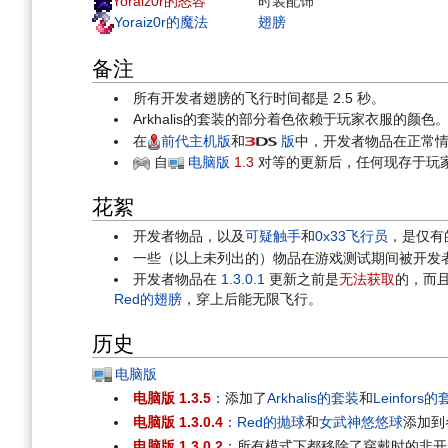
Yoraiz0r的怒容
时装配饰
Yoraiz0r的魔法
翅膀
备注
所有开发者翅膀的飞行时间都是 2.5 秒。
Arkhalis的套装的部分着色依赖于玩家衣服的颜色
在
前代主机版
和
版
中，开发者物品在正常
自
电脑版
1.3
对等的更新后，任何现存于玩
花絮
开发者物品，以及
可疑触手
和
0x33飞行员
，是仅有
一些（以上未列出的）物品在游戏测试期间被开发
开发者物品在
1.3.0.1
更新之前是
无法获取
的，而
Red的翅膀
，穿上后能无限飞行。
历史
电脑版
电脑版 1.3.5
：添加了
Arkhalis的套装
和
Leinfors
电脑版 1.3.0.4
：
Red的抛球
和
女武神悠悠球
添加到
电脑版 1.3.0.2
：所有模式下都移除了穿戴时的非开