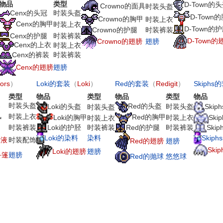
物品
类型
D-Town的
Crowno的面具
时装头盔
Cenx的头冠
时装头盔
D-Town
Crowno的胸甲
时装上衣
Cenx的胸甲
时装上衣
D-Town的
Crowno的护腿
时装裤装
Cenx的护腿
时装裤装
D-Town的
Crowno的翅膀
翅膀
Cenx的上衣
时装上衣
Cenx的裤装
时装裤装
Cenx的翅膀
翅膀
fors
）
Loki的套装
（
Loki
）
Red的套装
（
Redigit
）
Skiphs
类型
物品
类型
物品
类型
物品
器
时装头盔
Red的头盔
时装头盔
Loki的头盔
Ski
时装头盔
风
时装上衣
Red的胸甲
时装上衣
Loki的胸甲
Ski
时装上衣
时装裤装
Loki的护胫
时装裤装
Red的护腿
时装裤装
Ski
Loki的染料
Skip
染料
发液
时装配饰
Red的翅膀
翅膀
Ski
Loki的翅膀
翅膀
斗篷
翅膀
Red的抛球
悠悠球