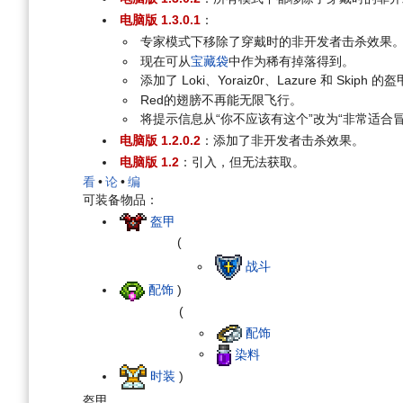
电脑版 1.3.0.1
：
专家模式下移除了穿戴时的非开发者击杀效果
现在可从
宝藏袋
中作为稀有掉落得到。
添加了 Loki、Yoraiz0r、Lazure 和 Skiph 
Red的翅膀不再能无限飞行。
将提示信息从“你不应该有这个”改为“非常适合
电脑版 1.2.0.2
：添加了非开发者击杀效果。
电脑版 1.2
：引入，但无法获取。
看
•
论
•
编
可装备物品：
盔甲
(
战斗
配饰
)
(
配饰
染料
时装
)
盔甲