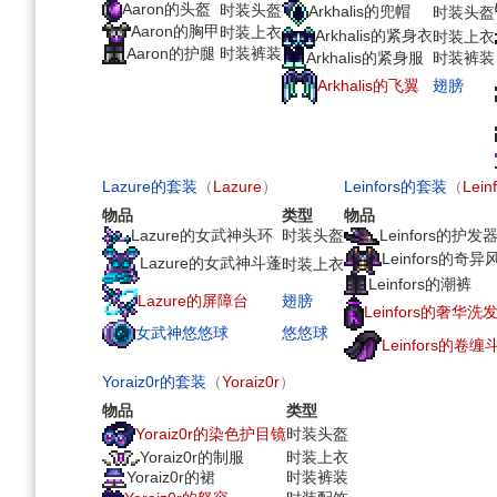
Aaron的头盔
时装头盔
Arkhalis的兜帽
时装头盔
Aaron的胸甲
时装上衣
Arkhalis的紧身衣
时装上衣
Aaron的护腿
时装裤装
Arkhalis的紧身服
时装裤装
Arkhalis的飞翼
翅膀
Lazure的套装
（
Lazure
）
Leinfors的套装
（
Lein
物品
类型
物品
Lazure的女武神头环
时装头盔
Leinfors的护发
Leinfors的奇异
Lazure的女武神斗蓬
时装上衣
Leinfors的潮裤
Lazure的屏障台
翅膀
Leinfors的奢华洗
女武神悠悠球
悠悠球
Leinfors的卷缠
Yoraiz0r的套装
（
Yoraiz0r
）
物品
类型
Yoraiz0r的染色护目镜
时装头盔
Yoraiz0r的制服
时装上衣
Yoraiz0r的裙
时装裤装