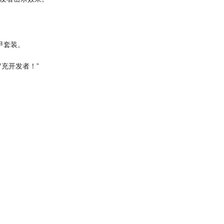
。
的盔甲套装。
冒充开发者！”