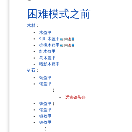
困难模式之前
木材
：
木盔甲
针叶木盔甲
棕榈木盔甲
红木盔甲
乌木盔甲
暗影木盔甲
矿石
：
铜盔甲
锡盔甲
(
远古铁头盔
铁盔甲
)
铅盔甲
银盔甲
钨盔甲
(