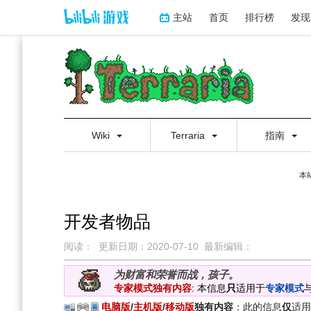
主站
首页
排行榜
发现
Wiki
Terraria
指南
本
开发者物品
阅读：
更新日期：
2020-07-10
最新编辑：
跳
跳
为财富和荣誉而战，孩子。
到
到
专家模式独有内容
: 本信息
只
适用于
专家模式
导
搜
电脑版
/
主机版
/
移动版
独有内容
：此的信息
仅
适用