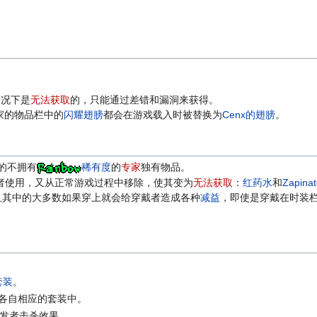
。
情况下是
无法获取
的，只能通过差错和漏洞来获得。
家的物品栏中的
闪耀翅膀
都会在游戏载入时被替换为
Cenx的翅膀
。
的不拥有
稀有度
的
专家
独有物品。
者使用，又从正常游戏过程中移除，使其变为
无法获取
：
红药水
和
Zapina
且其中的大多数如果穿上就会给穿戴者造成各种
减益
，即使是穿戴在时装
的套装
。
各自相应的套装中。
发者击杀效果。