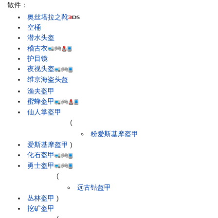
散件：
奥丝塔拉之靴
空桶
潜水头盔
稽古衣
护目镜
夜视头盔
维京海盗头盔
渔夫盔甲
蜜蜂盔甲
仙人掌盔甲
(
粉爱斯基摩盔甲
爱斯基摩盔甲
)
化石盔甲
勇士盔甲
(
远古钴盔甲
丛林盔甲
)
挖矿盔甲