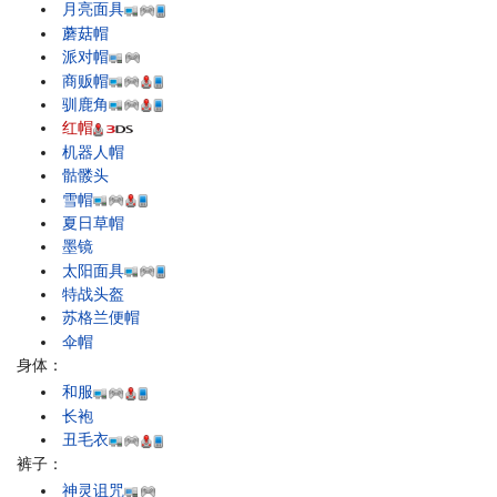
月亮面具
蘑菇帽
派对帽
商贩帽
驯鹿角
红帽
机器人帽
骷髅头
雪帽
夏日草帽
墨镜
太阳面具
特战头盔
苏格兰便帽
伞帽
身体：
和服
长袍
丑毛衣
裤子：
神灵诅咒