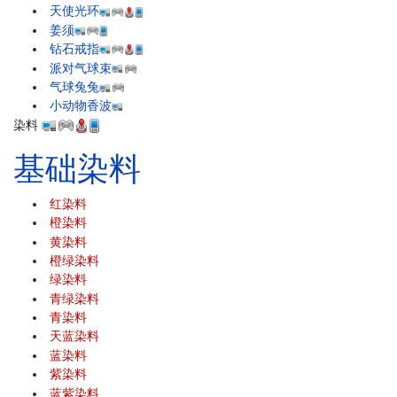
天使光环
姜须
钻石戒指
派对气球束
气球兔兔
小动物香波
染料
基础染料
红染料
橙染料
黄染料
橙绿染料
绿染料
青绿染料
青染料
天蓝染料
蓝染料
紫染料
蓝紫染料