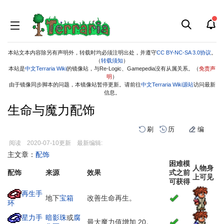
本站文本内容除另有声明外，转载时均必须注明出处，并遵守
CC BY-NC-SA 3.0协议
。
（
转载须知
）
本站是
中文Terraria Wiki
的镜像站，与Re-Logic、Gamepedia没有从属关系。（
免责声
明
）
由于镜像同步脚本的问题，本镜像站暂停更新。请前往
中文Terraria Wiki源站
访问最新
信息。
生命与魔力配饰
刷
历
编
阅读
2020-07-10
更新
最新编辑:
跳
跳
主文章：
配饰
困难模
到
到
人物身
配饰
来源
效果
式之前
导
搜
上可见
可获得
航
索
再生手
地下
宝箱
改善生命再生。
环
星力手
暗影珠
或
腐
最大魔力值增加 20。