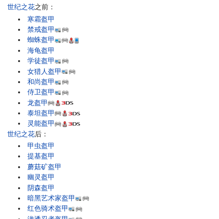
世纪之花
之前：
寒霜盔甲
禁戒盔甲
蜘蛛盔甲
海龟盔甲
学徒盔甲
女猎人盔甲
和尚盔甲
侍卫盔甲
龙盔甲
泰坦盔甲
灵能盔甲
世纪之花
后：
甲虫盔甲
提基盔甲
蘑菇矿盔甲
幽灵盔甲
阴森盔甲
暗黑艺术家盔甲
红色骑术盔甲
渗透忍者盔甲