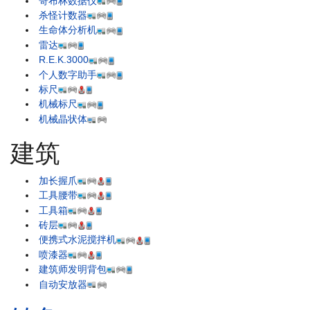
哥布林数据仪
杀怪计数器
生命体分析机
雷达
R.E.K.3000
个人数字助手
标尺
机械标尺
机械晶状体
建筑
加长握爪
工具腰带
工具箱
砖层
便携式水泥搅拌机
喷漆器
建筑师发明背包
自动安放器