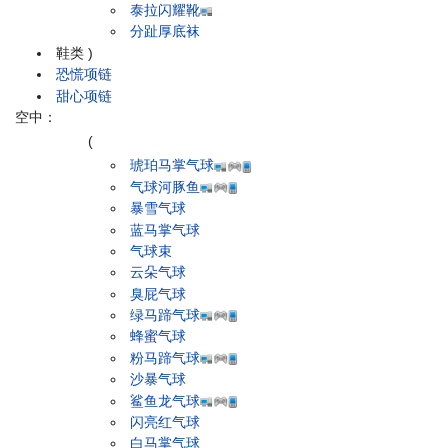
泰拉闪耀靴
分趾厚底袜
鞋类
)
恐慌项链
甜心项链
空中：
(
琥珀马掌气球
气球河豚鱼
暴雪气球
蓝马掌气球
气球束
云朵气球
臭屁气球
绿马蹄气球
蜂蜜气球
粉马蹄气球
沙暴气球
鲨鱼龙气球
闪亮红气球
白马掌气球