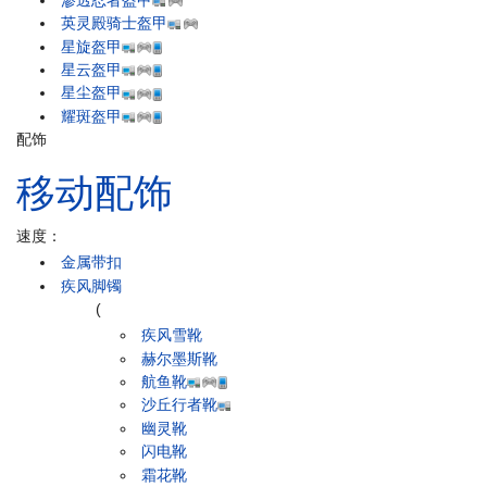
英灵殿骑士盔甲
星旋盔甲
星云盔甲
星尘盔甲
耀斑盔甲
配饰
移动配饰
速度：
金属带扣
疾风脚镯
(
疾风雪靴
赫尔墨斯靴
航鱼靴
沙丘行者靴
幽灵靴
闪电靴
霜花靴