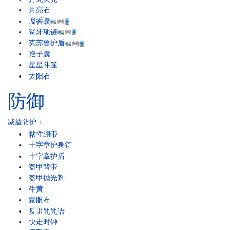
月亮石
腐香囊
鲨牙项链
克苏鲁护盾
孢子囊
星星斗篷
太阳石
防御
减益防护
：
粘性绷带
十字章护身符
十字章护盾
盔甲背带
盔甲抛光剂
牛黄
蒙眼布
反诅咒咒语
快走时钟