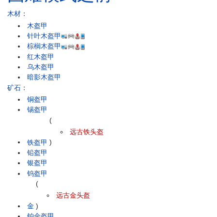
木材
：
木盔甲
针叶木盔甲
棕榈木盔甲
红木盔甲
乌木盔甲
暗影木盔甲
矿石
：
铜盔甲
锡盔甲
(
远古铁头盔
铁盔甲
)
铅盔甲
银盔甲
钨盔甲
(
远古金头盔
金
)
铂金盔甲