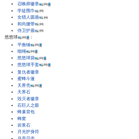
召唤师徽章
学徒围巾
女猎人圆盾
和尚腰带
侍卫护盾
悠悠球
：
平衡锤
细绳
悠悠球袋
悠悠球手套
复仇者徽章
蜜蜂斗篷
天界壳
天界石
毁灭者徽章
石巨人之眼
蜂巢背包
蜂窝
岩浆石
月光护身符
月亮贝壳