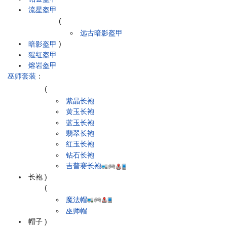
流星盔甲
(
远古暗影盔甲
暗影盔甲
)
猩红盔甲
熔岩盔甲
巫师套装
：
(
紫晶长袍
黄玉长袍
蓝玉长袍
翡翠长袍
红玉长袍
钻石长袍
吉普赛长袍
长袍
)
(
魔法帽
巫师帽
帽子
)