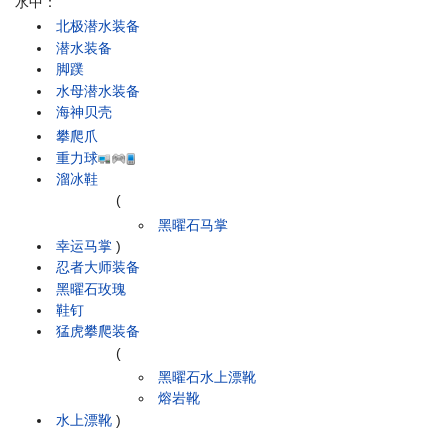
水中：
北极潜水装备
潜水装备
脚蹼
水母潜水装备
海神贝壳
攀爬爪
重力球
溜冰鞋
(
黑曜石马掌
幸运马掌
)
忍者大师装备
黑曜石玫瑰
鞋钉
猛虎攀爬装备
(
黑曜石水上漂靴
熔岩靴
水上漂靴
)