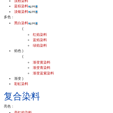
淡粉染料
蓝棕染料
淡银染料
多色：
黑白染料
(
红焰染料
蓝焰染料
绿焰染料
焰色
)
(
渐变黄染料
渐变青染料
渐变蓝紫染料
渐变
)
彩虹染料
复合染料
亮色：
亮红焰染料