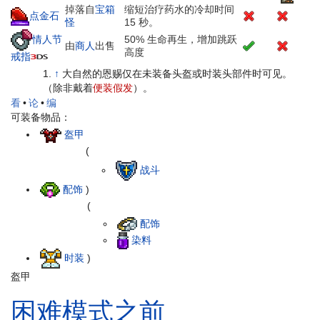
掉落自
宝箱
缩短治疗药水的冷却时间
点金石
怪
15 秒。
情人节
50% 生命再生，增加跳跃
由
商人
出售
高度
戒指
↑
大自然的恩赐仅在未装备头盔或时装头部件时可见。
（除非戴着
便装假发
）。
看
•
论
•
编
可装备物品：
盔甲
(
战斗
配饰
)
(
配饰
染料
时装
)
盔甲
困难模式之前