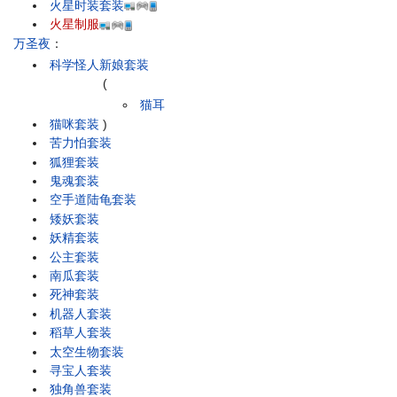
火星时装套装
火星制服
万圣夜
：
科学怪人新娘套装
(
猫耳
猫咪套装
)
苦力怕套装
狐狸套装
鬼魂套装
空手道陆龟套装
矮妖套装
妖精套装
公主套装
南瓜套装
死神套装
机器人套装
稻草人套装
太空生物套装
寻宝人套装
独角兽套装