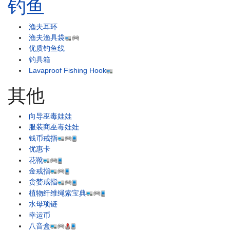
钓鱼
渔夫耳环
渔夫渔具袋
优质钓鱼线
钓具箱
Lavaproof Fishing Hook
其他
向导巫毒娃娃
服装商巫毒娃娃
钱币戒指
优惠卡
花靴
金戒指
贪婪戒指
植物纤维绳索宝典
水母项链
幸运币
八音盒