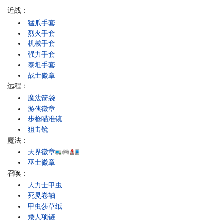
近战：
猛爪手套
烈火手套
机械手套
强力手套
泰坦手套
战士徽章
远程：
魔法箭袋
游侠徽章
步枪瞄准镜
狙击镜
魔法：
天界徽章
巫士徽章
召唤：
大力士甲虫
死灵卷轴
甲虫莎草纸
矮人项链