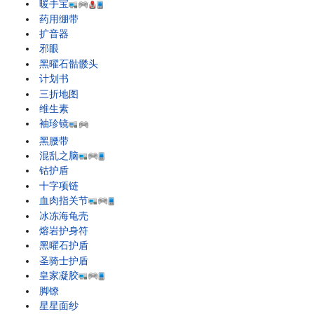
暖手宝
药用绷带
扩音器
邪眼
黑曜石骷髅头
计划书
三折地图
维生素
袖珍镜
黑腰带
混乱之脑
钴护盾
十字项链
血肉指关节
冰冻海龟壳
熔岩护身符
黑曜石护盾
圣骑士护盾
皇家凝胶
脚镣
星星面纱