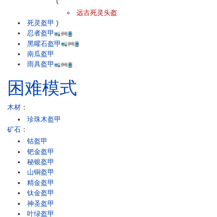
(
远古死灵头盔
死灵盔甲
)
忍者盔甲
黑曜石盔甲
南瓜盔甲
雨具盔甲
困难模式
木材
：
珍珠木盔甲
矿石
：
钴盔甲
钯金盔甲
秘银盔甲
山铜盔甲
精金盔甲
钛金盔甲
神圣盔甲
叶绿盔甲