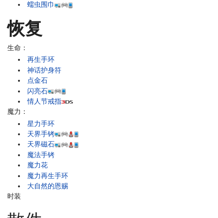
蠕虫围巾
恢复
生命：
再生手环
神话护身符
点金石
闪亮石
情人节戒指
魔力：
星力手环
天界手铐
天界磁石
魔法手铐
魔力花
魔力再生手环
大自然的恩赐
时装