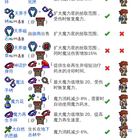
化匣
环
+
天界手
扩大魔力星的拾取范围，
受伤时恢复魔力。
铐
( @
)
天界磁
由
旅商
出售
扩大魔力星的拾取范围。
石
+
天界徽
扩大魔力星的拾取范围，
同时魔法伤害增加15%
( @
)
章
+
(
神话护
提供生命再生并缩短治疗
药水的冷却时间。
身符
@
)
+
(
魔法
最大魔力值增加 20。受伤
时恢复魔力。
@
)
手铐
+
(
魔力消耗减少 8%，需要时
魔力花
自动使用魔力药水。
@
)
+
魔力再
最大魔力值增加 20。提高
魔力再生速度。
( @
)
生手环
大自然
生长在
地下
[1]
魔力消耗减少 6%。
丛林
中
的恩赐