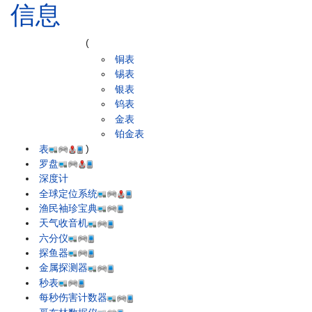
信息
(
铜表
锡表
银表
钨表
金表
铂金表
表
)
罗盘
深度计
全球定位系统
渔民袖珍宝典
天气收音机
六分仪
探鱼器
金属探测器
秒表
每秒伤害计数器