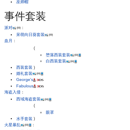
巫师帽
事件套装
派对
：
呆萌向日葵套装
血月
：
(
堕落西装套装
白西装套装
西装套装
)
婚礼套装
George's
Fabulous
海盗入侵
：
西域海盗套装
(
眼罩
水手套装
)
火星暴乱
：