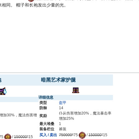
来相同。 帽子和长袍发出少量的光。
袍
暗黑艺术家护腿
详细信息
类型
盔甲
防御
14
仆从伤害增加20%，魔法暴击率
增加30%，魔法伤害增
奖励
增加25%
最大堆叠
1
装备栏位
裤装
买入 / 卖出
750000*
75
/
150000*
15
75
/
150000*
15