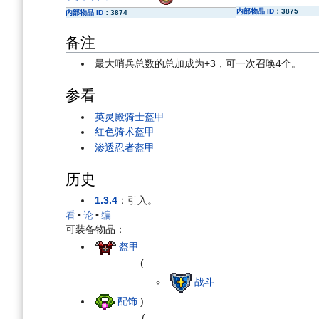
内部物品 ID
：
3875
内部物品 ID
：
3874
备注
最大哨兵总数的总加成为+3，可一次召唤4个。
参看
英灵殿骑士盔甲
红色骑术盔甲
渗透忍者盔甲
历史
1.3.4
：引入。
看
•
论
•
编
可装备物品：
盔甲
(
战斗
配饰
)
(