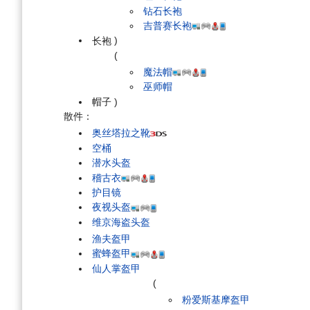
钻石长袍
吉普赛长袍
长袍
)
(
魔法帽
巫师帽
帽子
)
散件：
奥丝塔拉之靴
空桶
潜水头盔
稽古衣
护目镜
夜视头盔
维京海盗头盔
渔夫盔甲
蜜蜂盔甲
仙人掌盔甲
(
粉爱斯基摩盔甲