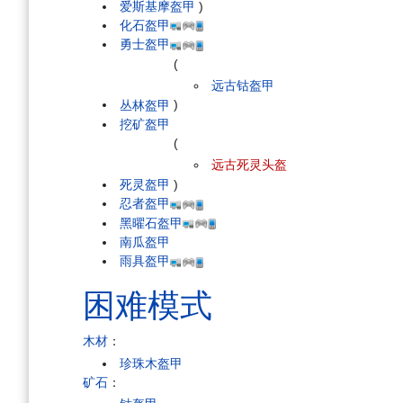
爱斯基摩盔甲
)
化石盔甲
勇士盔甲
(
远古钴盔甲
丛林盔甲
)
挖矿盔甲
(
远古死灵头盔
死灵盔甲
)
忍者盔甲
黑曜石盔甲
南瓜盔甲
雨具盔甲
困难模式
木材
：
珍珠木盔甲
矿石
：