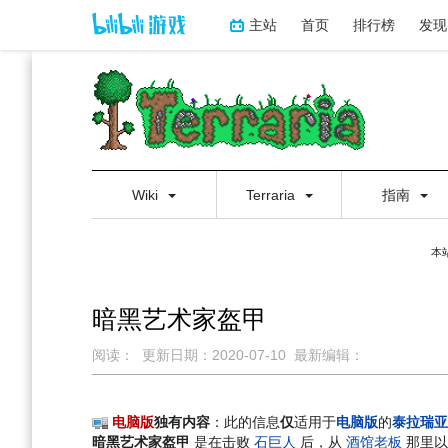
主站
首页
排行榜
发现
Wiki
Terraria
指南
本
暗黑艺术家盔甲
阅读：
更新日期：
2020-07-10
最新编辑：
跳
跳
到
到
电脑版
独有内容
：此的信息
仅
适用于
电脑版
的
泰拉瑞亚
导
搜
暗黑艺术家盔甲
是在击败
石巨人
后，从
酒馆老板
那里以