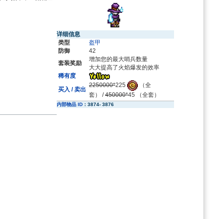
详细信息
类型
盔甲
防御
42
增加您的最大哨兵数量
套装奖励
大大提高了火焰爆发的效率
稀有度
2250000*
225
（全
买入 / 卖出
套） /
450000*
45
（全套）
内部物品 ID
：
3874- 3876