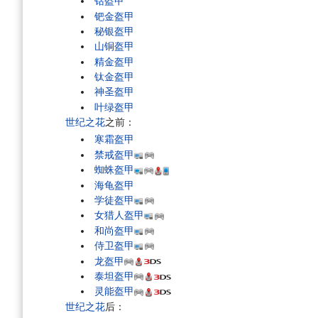
钴盔甲
钯金盔甲
秘银盔甲
山铜盔甲
精金盔甲
钛金盔甲
神圣盔甲
叶绿盔甲
世纪之花
之前：
寒霜盔甲
禁戒盔甲
蜘蛛盔甲
海龟盔甲
学徒盔甲
女猎人盔甲
和尚盔甲
侍卫盔甲
龙盔甲
泰坦盔甲
灵能盔甲
世纪之花
后：