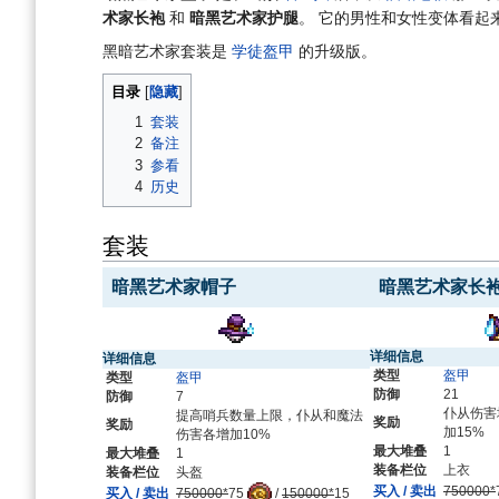
航
索
术家长袍
和
暗黑艺术家护腿
。 它的男性和女性变体看起
黑暗艺术家套装是
学徒盔甲
的升级版。
目录
1
套装
2
备注
3
参看
4
历史
套装
暗黑艺术家帽子
暗黑艺术家长
详细信息
详细信息
类型
盔甲
类型
盔甲
防御
21
防御
7
仆从伤害
提高哨兵数量上限，仆从和魔法
奖励
奖励
加15%
伤害各增加10%
最大堆叠
1
最大堆叠
1
装备栏位
上衣
装备栏位
头盔
买入 / 卖出
750000*
买入 / 卖出
750000*
75
/
150000*
15