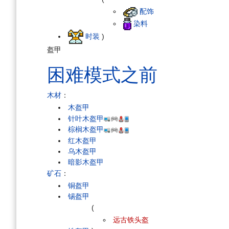
配饰
染料
时装
)
盔甲
困难模式之前
木材
：
木盔甲
针叶木盔甲
棕榈木盔甲
红木盔甲
乌木盔甲
暗影木盔甲
矿石
：
铜盔甲
锡盔甲
(
远古铁头盔