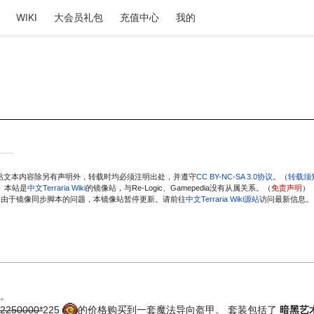
WIKI
大会员礼包
充值中心
我的
站文本内容除另有声明外，转载时均必须注明出处，并遵守
CC BY-NC-SA 3.0协议
。（
转载须
本站是
中文Terraria Wiki
的镜像站，与Re-Logic、Gamepedia没有从属关系。（
免责声明
）
由于镜像同步脚本的问题，本镜像站暂停更新。请前往
中文Terraria Wiki源站
访问最新信息。
。
2250000*
225
的价格购买到一套魔法导向盔甲。 套装包括了
暗黑艺