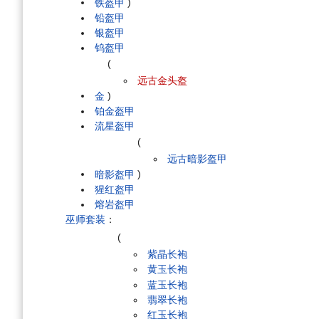
铁盔甲
)
铅盔甲
银盔甲
钨盔甲
(
远古金头盔
金
)
铂金盔甲
流星盔甲
(
远古暗影盔甲
暗影盔甲
)
猩红盔甲
熔岩盔甲
巫师套装
：
(
紫晶长袍
黄玉长袍
蓝玉长袍
翡翠长袍
红玉长袍