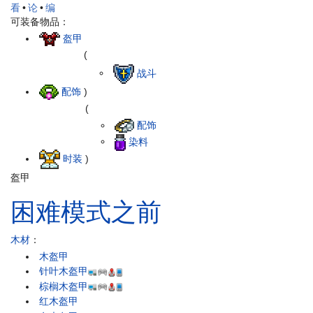
看
•
论
•
编
可装备物品：
盔甲
(
战斗
配饰
)
(
配饰
染料
时装
)
盔甲
困难模式之前
木材
：
木盔甲
针叶木盔甲
棕榈木盔甲
红木盔甲