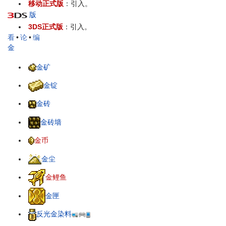
移动正式版
：引入。
版
3DS正式版
：引入。
看
•
论
•
编
金
金矿
金锭
金砖
金砖墙
金币
金尘
金鲤鱼
金匣
反光金染料