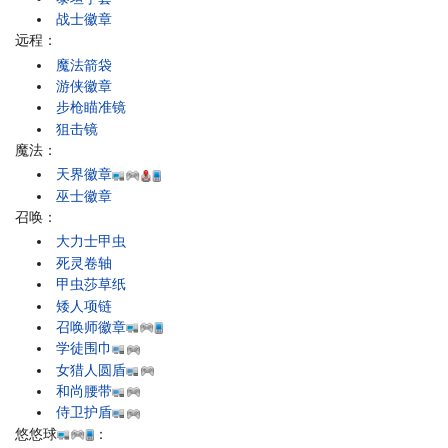
战士徽章
远程：
魔法箭袋
游侠徽章
步枪瞄准镜
狙击镜
魔法：
天界徽章
巫士徽章
召唤：
大力士甲虫
死灵卷轴
甲虫莎草纸
矮人项链
召唤师徽章
学徒围巾
女猎人圆盾
和尚腰带
侍卫护盾
悠悠球
：