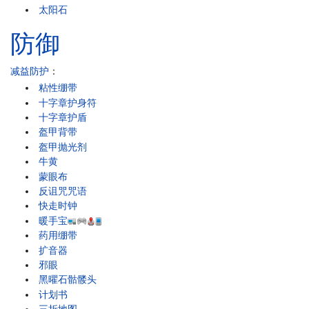
太阳石
防御
减益防护
：
粘性绷带
十字章护身符
十字章护盾
盔甲背带
盔甲抛光剂
牛黄
蒙眼布
反诅咒咒语
快走时钟
暖手宝
药用绷带
扩音器
邪眼
黑曜石骷髅头
计划书