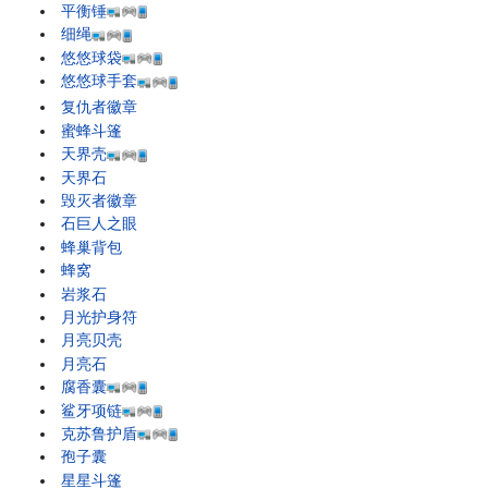
平衡锤
细绳
悠悠球袋
悠悠球手套
复仇者徽章
蜜蜂斗篷
天界壳
天界石
毁灭者徽章
石巨人之眼
蜂巢背包
蜂窝
岩浆石
月光护身符
月亮贝壳
月亮石
腐香囊
鲨牙项链
克苏鲁护盾
孢子囊
星星斗篷