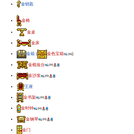
金钥匙
金椅
金桌
金床
金箱
(
金色宝箱
)
金梳妆台
金沙发
王座
金书架
金时钟
金钢琴
金门