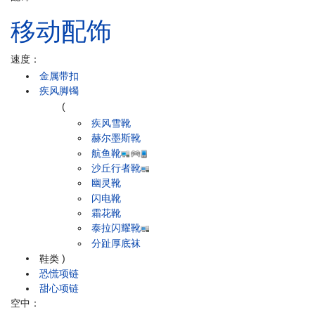
移动配饰
速度：
金属带扣
疾风脚镯
(
疾风雪靴
赫尔墨斯靴
航鱼靴
沙丘行者靴
幽灵靴
闪电靴
霜花靴
泰拉闪耀靴
分趾厚底袜
鞋类
)
恐慌项链
甜心项链
空中：