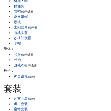
机器人帽
骷髅头
雪帽
夏日草帽
墨镜
太阳面具
特战头盔
苏格兰便帽
伞帽
身体：
和服
长袍
丑毛衣
裤子：
神灵诅咒
套装
远古套装
考古套装
蜜蜂套装