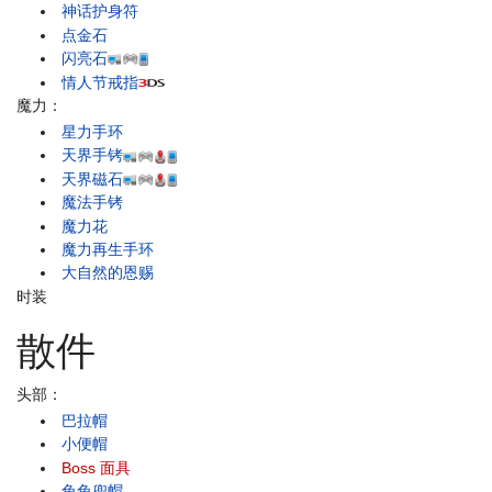
神话护身符
点金石
闪亮石
情人节戒指
魔力：
星力手环
天界手铐
天界磁石
魔法手铐
魔力花
魔力再生手环
大自然的恩赐
时装
散件
头部：
巴拉帽
小便帽
Boss 面具
兔兔兜帽