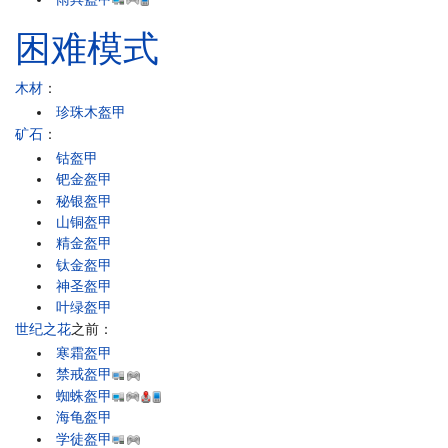
困难模式
木材
：
珍珠木盔甲
矿石
：
钴盔甲
钯金盔甲
秘银盔甲
山铜盔甲
精金盔甲
钛金盔甲
神圣盔甲
叶绿盔甲
世纪之花
之前：
寒霜盔甲
禁戒盔甲
蜘蛛盔甲
海龟盔甲
学徒盔甲