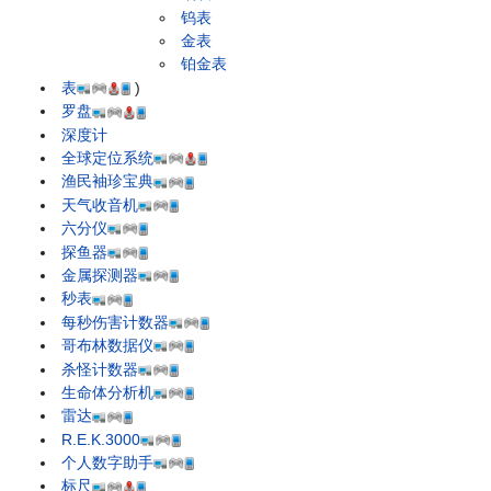
钨表
金表
铂金表
表
)
罗盘
深度计
全球定位系统
渔民袖珍宝典
天气收音机
六分仪
探鱼器
金属探测器
秒表
每秒伤害计数器
哥布林数据仪
杀怪计数器
生命体分析机
雷达
R.E.K.3000
个人数字助手
标尺