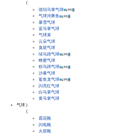
(
琥珀马掌气球
气球河豚鱼
暴雪气球
蓝马掌气球
气球束
云朵气球
臭屁气球
绿马蹄气球
蜂蜜气球
粉马蹄气球
沙暴气球
鲨鱼龙气球
闪亮红气球
白马掌气球
黄马掌气球
气球
)
(
霜花靴
闪电靴
火箭靴