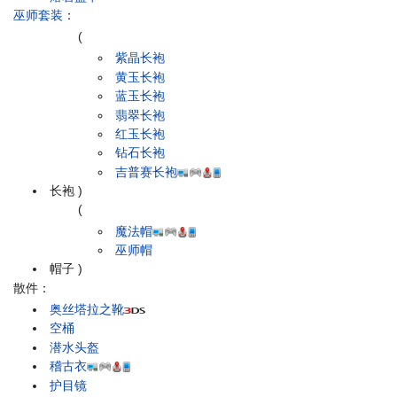
巫师套装
：
(
紫晶长袍
黄玉长袍
蓝玉长袍
翡翠长袍
红玉长袍
钻石长袍
吉普赛长袍
长袍
)
(
魔法帽
巫师帽
帽子
)
散件：
奥丝塔拉之靴
空桶
潜水头盔
稽古衣
护目镜