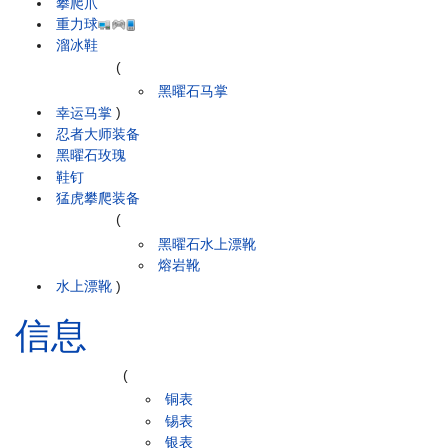
攀爬爪
重力球
溜冰鞋
(
黑曜石马掌
幸运马掌
)
忍者大师装备
黑曜石玫瑰
鞋钉
猛虎攀爬装备
(
黑曜石水上漂靴
熔岩靴
水上漂靴
)
信息
(
铜表
锡表
银表