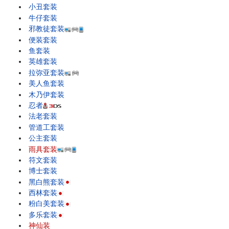
小丑套装
牛仔套装
邪教徒套装
便装套装
鱼套装
英雄套装
拉弥亚套装
美人鱼套装
木乃伊套装
忍者
法老套装
管道工套装
公主套装
雨具套装
符文套装
博士套装
黑白熊套装
西林套装
粉白美套装
多乐套装
神仙装