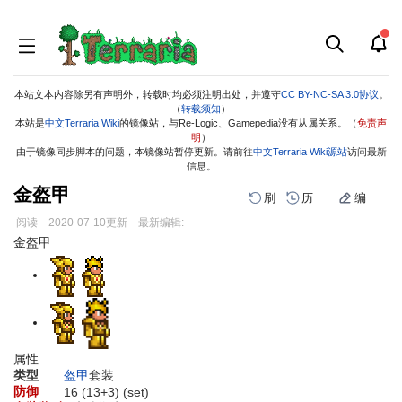
本站文本内容除另有声明外，转载时均必须注明出处，并遵守
CC BY-NC-SA 3.0协议
。
（
转载须知
）
本站是
中文Terraria Wiki
的镜像站，与Re-Logic、Gamepedia没有从属关系。（
免责声
明
）
由于镜像同步脚本的问题，本镜像站暂停更新。请前往
中文Terraria Wiki源站
访问最新
信息。
金盔甲
刷
历
编
阅读
2020-07-10
更新
最新编辑:
跳
跳
金盔甲
到
到
导
搜
航
索
属性
类型
盔甲
套装
防御
16 (13+3)
(set)