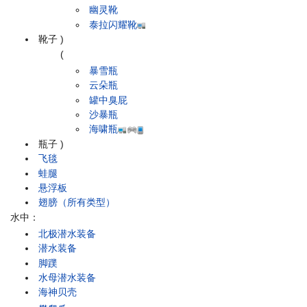
幽灵靴
泰拉闪耀靴
靴子
)
(
暴雪瓶
云朵瓶
罐中臭屁
沙暴瓶
海啸瓶
瓶子
)
飞毯
蛙腿
悬浮板
翅膀（所有类型）
水中：
北极潜水装备
潜水装备
脚蹼
水母潜水装备
海神贝壳