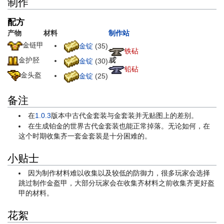
制作
配方
产物
材料
制作站
金链甲
金锭
(35)
铁砧
金护胫
或
金锭
(30)
铅砧
金头盔
金锭
(25)
备注
在
1.0.3
版本中古代金套装与金套装并无贴图上的差别。
在生成铂金的世界古代金套装也能正常掉落。无论如何，在
这个时期收集齐一套金套装是十分困难的。
小贴士
因为制作材料难以收集以及较低的防御力，很多玩家会选择
跳过制作金盔甲，大部分玩家会在收集齐材料之前收集齐更好盔
甲的材料。
花絮