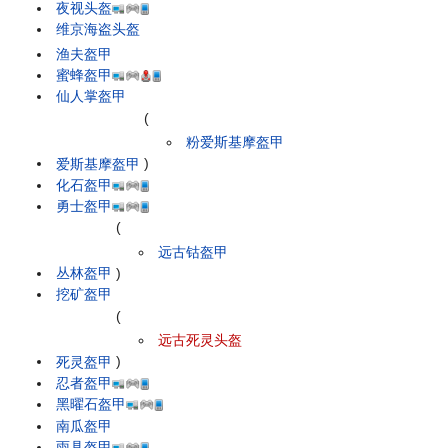
夜视头盔
维京海盗头盔
渔夫盔甲
蜜蜂盔甲
仙人掌盔甲
(
粉爱斯基摩盔甲
爱斯基摩盔甲
)
化石盔甲
勇士盔甲
(
远古钴盔甲
丛林盔甲
)
挖矿盔甲
(
远古死灵头盔
死灵盔甲
)
忍者盔甲
黑曜石盔甲
南瓜盔甲
雨具盔甲