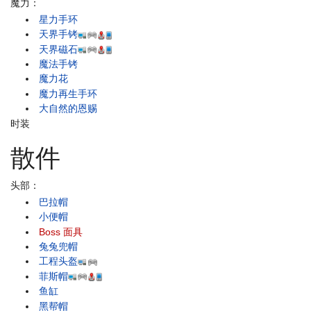
魔力：
星力手环
天界手铐
天界磁石
魔法手铐
魔力花
魔力再生手环
大自然的恩赐
时装
散件
头部：
巴拉帽
小便帽
Boss 面具
兔兔兜帽
工程头盔
菲斯帽
鱼缸
黑帮帽