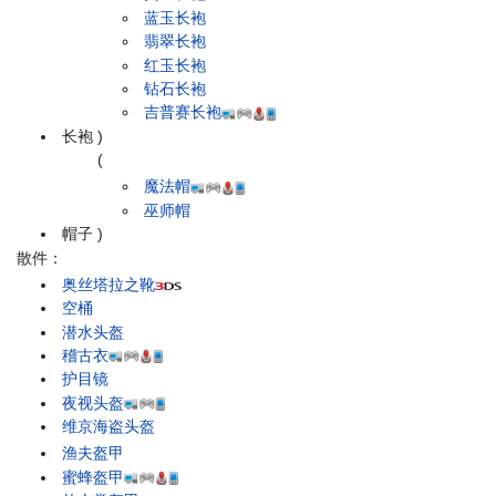
蓝玉长袍
翡翠长袍
红玉长袍
钻石长袍
吉普赛长袍
长袍
)
(
魔法帽
巫师帽
帽子
)
散件：
奥丝塔拉之靴
空桶
潜水头盔
稽古衣
护目镜
夜视头盔
维京海盗头盔
渔夫盔甲
蜜蜂盔甲