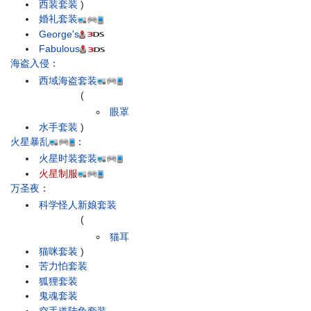
西装套装
)
婚礼套装
George's
Fabulous
海盗入侵
：
西域海盗套装
(
眼罩
水手套装
)
火星暴乱
：
火星时装套装
火星制服
万圣夜
：
科学怪人新娘套装
(
猫耳
猫咪套装
)
苦力怕套装
狐狸套装
鬼魂套装
空手道陆龟套装