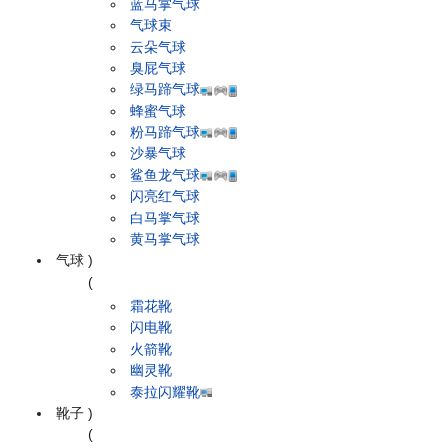
蓝马掌气球
气球束
云朵气球
臭屁气球
绿马蹄气球
蜂蜜气球
粉马蹄气球
沙暴气球
鲨鱼龙气球
闪亮红气球
白马掌气球
黄马掌气球
气球
)
(
霜花靴
闪电靴
火箭靴
幽灵靴
泰拉闪耀靴
靴子
)
(