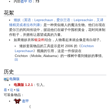
内部
盔甲 ID
：
73
花絮
矮妖（英语：Leprechaun，爱尔兰语：Leipreachán，又译
矮精灵或者拉布列康）
是一种类似矮人的魔法生物。他们出现在
爱尔兰的民间传说中，据说他们在罐子中囤积黄金，花时间来制
作鞋子，并拥有让愿望成真的力量。
如果矮妖衣和
银染料
结合，人物看起来就会像是有白胡子。
矮妖套装物品的工具提示是对 2006 的《
Crichton
Leprechaun
》视频的引用，这是一件假设在
Crichton（Mobile, Alabama）的一棵树中看到矮妖的事情。
[1]
历史
电脑版
电脑版 1.2.1
：引入。
看
•
论
•
编
可装备物品：
盔甲
(