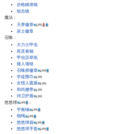
步枪瞄准镜
狙击镜
魔法：
天界徽章
巫士徽章
召唤：
大力士甲虫
死灵卷轴
甲虫莎草纸
矮人项链
召唤师徽章
学徒围巾
女猎人圆盾
和尚腰带
侍卫护盾
悠悠球
：
平衡锤
细绳
悠悠球袋
悠悠球手套