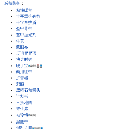
减益防护
：
粘性绷带
十字章护身符
十字章护盾
盔甲背带
盔甲抛光剂
牛黄
蒙眼布
反诅咒咒语
快走时钟
暖手宝
药用绷带
扩音器
邪眼
黑曜石骷髅头
计划书
三折地图
维生素
袖珍镜
黑腰带
混乱之脑