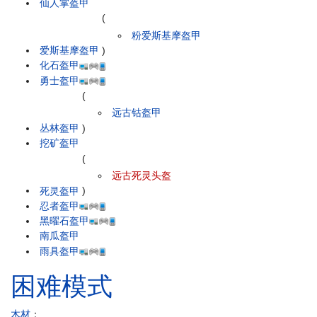
仙人掌盔甲
(
粉爱斯基摩盔甲
爱斯基摩盔甲
)
化石盔甲
勇士盔甲
(
远古钴盔甲
丛林盔甲
)
挖矿盔甲
(
远古死灵头盔
死灵盔甲
)
忍者盔甲
黑曜石盔甲
南瓜盔甲
雨具盔甲
困难模式
木材
：