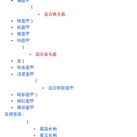
锡盔甲
(
远古铁头盔
铁盔甲
)
铅盔甲
银盔甲
钨盔甲
(
远古金头盔
金
)
铂金盔甲
流星盔甲
(
远古暗影盔甲
暗影盔甲
)
猩红盔甲
熔岩盔甲
巫师套装
：
(
紫晶长袍
黄玉长袍