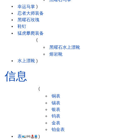
幸运马掌
)
忍者大师装备
黑曜石玫瑰
鞋钉
猛虎攀爬装备
(
黑曜石水上漂靴
熔岩靴
水上漂靴
)
信息
(
铜表
锡表
银表
钨表
金表
铂金表
表
)