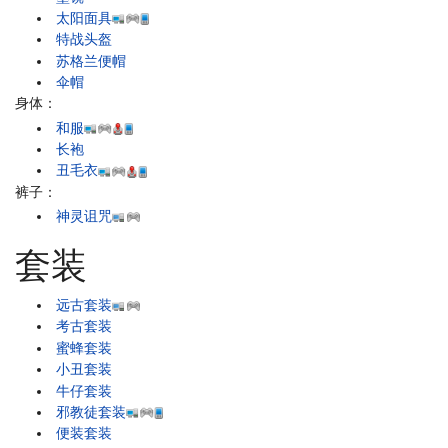
太阳面具
特战头盔
苏格兰便帽
伞帽
身体：
和服
长袍
丑毛衣
裤子：
神灵诅咒
套装
远古套装
考古套装
蜜蜂套装
小丑套装
牛仔套装
邪教徒套装
便装套装