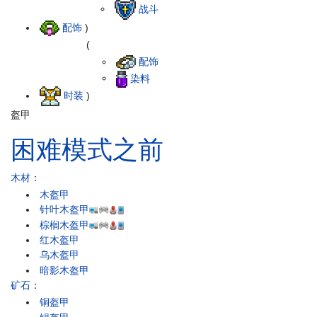
战斗
配饰
)
(
配饰
染料
时装
)
盔甲
困难模式之前
木材
：
木盔甲
针叶木盔甲
棕榈木盔甲
红木盔甲
乌木盔甲
暗影木盔甲
矿石
：
铜盔甲