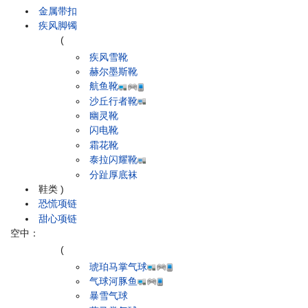
金属带扣
疾风脚镯
(
疾风雪靴
赫尔墨斯靴
航鱼靴
沙丘行者靴
幽灵靴
闪电靴
霜花靴
泰拉闪耀靴
分趾厚底袜
鞋类
)
恐慌项链
甜心项链
空中：
(
琥珀马掌气球
气球河豚鱼
暴雪气球