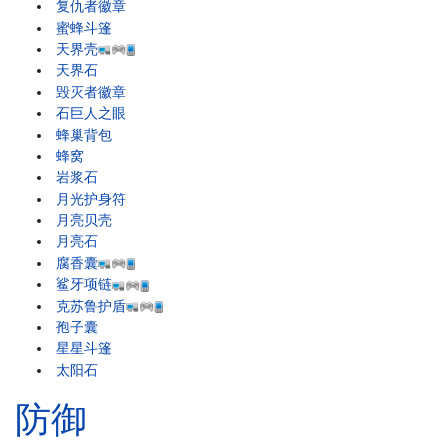
复仇者徽章
蜜蜂斗篷
天界壳
天界石
毁灭者徽章
石巨人之眼
蜂巢背包
蜂窝
岩浆石
月光护身符
月亮贝壳
月亮石
腐香囊
鲨牙项链
克苏鲁护盾
孢子囊
星星斗篷
太阳石
防御