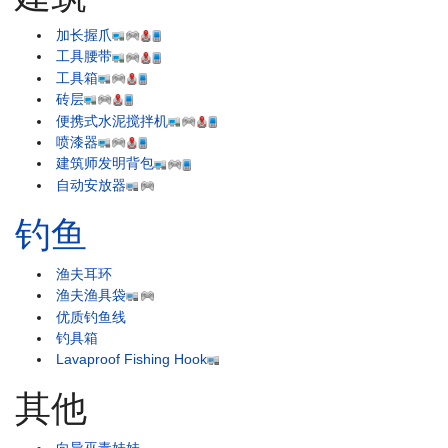
加长握爪
工具腰带
工具箱
砖层
便携式水泥搅拌机
喷漆器
建筑师发明背包
自动安放器
钓鱼
渔夫耳环
渔夫渔具袋
优质钓鱼线
钓具箱
Lavaproof Fishing Hook
其他