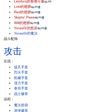
Leinfors的卷缠斗篷
Loki的翅膀
Red的翅膀
Skiphs' Paws
Will的翅膀
Yoraiz0r的怒容
Yoraiz0r的魔法
战斗配饰
攻击
近战：
猛爪手套
烈火手套
机械手套
强力手套
泰坦手套
战士徽章
远程：
魔法箭袋
游侠徽章