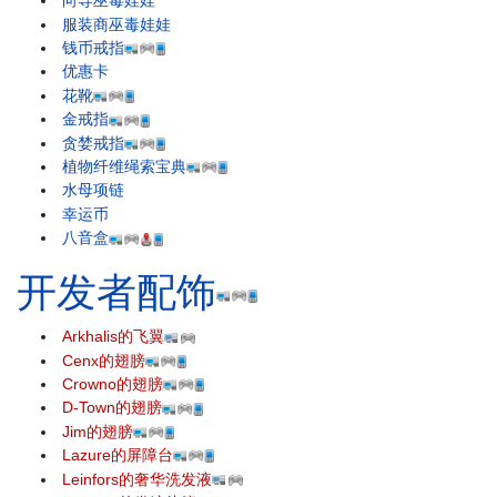
向导巫毒娃娃
服装商巫毒娃娃
钱币戒指
优惠卡
花靴
金戒指
贪婪戒指
植物纤维绳索宝典
水母项链
幸运币
八音盒
开发者配饰
Arkhalis的飞翼
Cenx的翅膀
Crowno的翅膀
D-Town的翅膀
Jim的翅膀
Lazure的屏障台
Leinfors的奢华洗发液