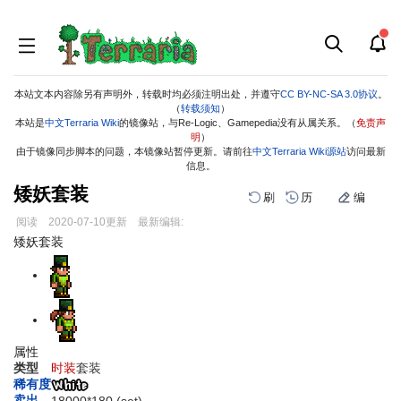
本站文本内容除另有声明外，转载时均必须注明出处，并遵守
CC BY-NC-SA 3.0协议
。
（
转载须知
）
本站是
中文Terraria Wiki
的镜像站，与Re-Logic、Gamepedia没有从属关系。（
免责声
明
）
由于镜像同步脚本的问题，本镜像站暂停更新。请前往
中文Terraria Wiki源站
访问最新
信息。
矮妖套装
刷
历
编
阅读
2020-07-10
更新
最新编辑:
跳
跳
矮妖套装
到
到
导
搜
航
索
属性
类型
时装
套装
稀有度
卖出