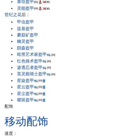
泰坦盔甲
灵能盔甲
世纪之花
后：
甲虫盔甲
提基盔甲
蘑菇矿盔甲
幽灵盔甲
阴森盔甲
暗黑艺术家盔甲
红色骑术盔甲
渗透忍者盔甲
英灵殿骑士盔甲
星旋盔甲
星云盔甲
星尘盔甲
耀斑盔甲
配饰
移动配饰
速度：