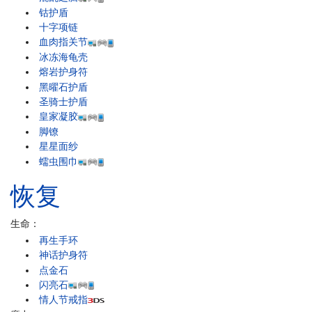
钴护盾
十字项链
血肉指关节
冰冻海龟壳
熔岩护身符
黑曜石护盾
圣骑士护盾
皇家凝胶
脚镣
星星面纱
蠕虫围巾
恢复
生命：
再生手环
神话护身符
点金石
闪亮石
情人节戒指