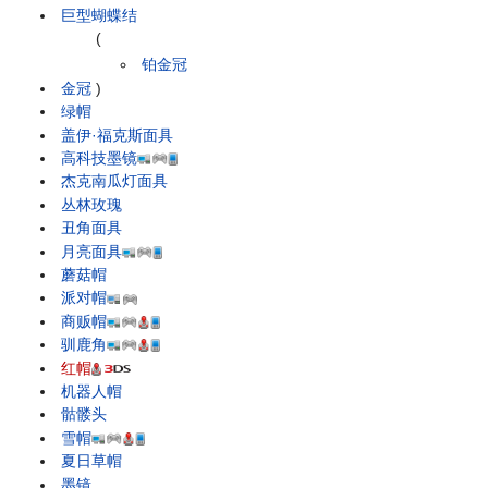
巨型蝴蝶结
(
铂金冠
金冠
)
绿帽
盖伊·福克斯面具
高科技墨镜
杰克南瓜灯面具
丛林玫瑰
丑角面具
月亮面具
蘑菇帽
派对帽
商贩帽
驯鹿角
红帽
机器人帽
骷髅头
雪帽
夏日草帽
墨镜