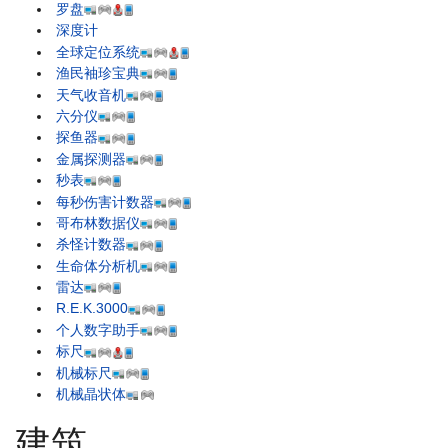
罗盘
深度计
全球定位系统
渔民袖珍宝典
天气收音机
六分仪
探鱼器
金属探测器
秒表
每秒伤害计数器
哥布林数据仪
杀怪计数器
生命体分析机
雷达
R.E.K.3000
个人数字助手
标尺
机械标尺
机械晶状体
建筑