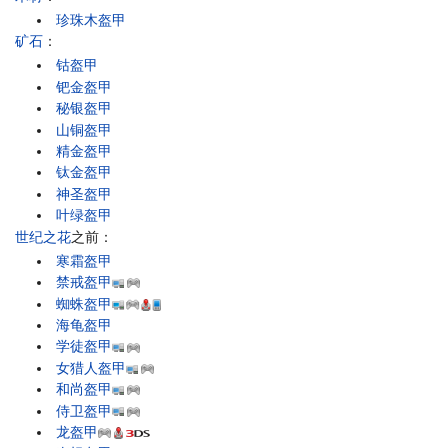
珍珠木盔甲
矿石
：
钴盔甲
钯金盔甲
秘银盔甲
山铜盔甲
精金盔甲
钛金盔甲
神圣盔甲
叶绿盔甲
世纪之花
之前：
寒霜盔甲
禁戒盔甲
蜘蛛盔甲
海龟盔甲
学徒盔甲
女猎人盔甲
和尚盔甲
侍卫盔甲
龙盔甲