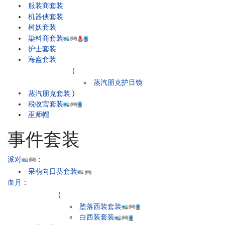
服装商套装
机器侠套装
树妖套装
染料商套装
护士套装
海盗套装
(
蒸汽朋克护目镜
蒸汽朋克套装
)
税收官套装
巫师帽
事件套装
派对
：
呆萌向日葵套装
血月
：
(
堕落西装套装
白西装套装