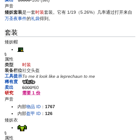
18000*
1
80
(set)
声音
矮妖套装
是一套
时装
套装。它有 1/19（5.26%）几率通过打开来自
万圣夜
事件
的
礼袋
得到。
套装
矮妖帽
属性
类型
时装
装备栏位
社交头盔
工具提示
To me it look like a leprechaun to me
稀有度
卖出
6000*
60
研究
需要 1 份
声音
内部
物品 ID
：
1767
内部
盔甲 ID
：
126
矮妖衣
属性