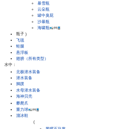
暴雪瓶
云朵瓶
罐中臭屁
沙暴瓶
海啸瓶
瓶子
)
飞毯
蛙腿
悬浮板
翅膀（所有类型）
水中：
北极潜水装备
潜水装备
脚蹼
水母潜水装备
海神贝壳
攀爬爪
重力球
溜冰鞋
(
黑曜石马掌