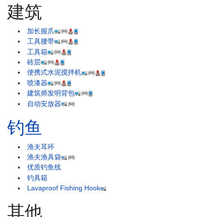
建筑
加长握爪
工具腰带
工具箱
砖层
便携式水泥搅拌机
喷漆器
建筑师发明背包
自动安放器
钓鱼
渔夫耳环
渔夫渔具袋
优质钓鱼线
钓具箱
Lavaproof Fishing Hook
其他