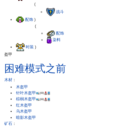
(
战斗
配饰
)
(
配饰
染料
时装
)
盔甲
困难模式之前
木材
：
木盔甲
针叶木盔甲
棕榈木盔甲
红木盔甲
乌木盔甲
暗影木盔甲
矿石
：