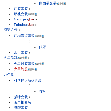
白西装套装
西装套装
)
婚礼套装
George's
Fabulous
海盗入侵
：
西域海盗套装
(
眼罩
水手套装
)
火星暴乱
：
火星时装套装
火星制服
万圣夜
：
科学怪人新娘套装
(
猫耳
猫咪套装
)
苦力怕套装
狐狸套装