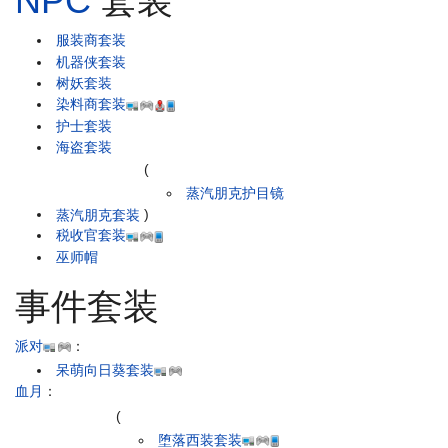
NPC
套装
服装商套装
机器侠套装
树妖套装
染料商套装
护士套装
海盗套装
(
蒸汽朋克护目镜
蒸汽朋克套装
)
税收官套装
巫师帽
事件套装
派对
：
呆萌向日葵套装
血月
：
(
堕落西装套装