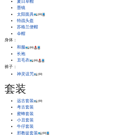
夏日草帽
墨镜
太阳面具
特战头盔
苏格兰便帽
伞帽
身体：
和服
长袍
丑毛衣
裤子：
神灵诅咒
套装
远古套装
考古套装
蜜蜂套装
小丑套装
牛仔套装
邪教徒套装