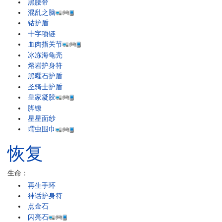
黑腰带
混乱之脑
钴护盾
十字项链
血肉指关节
冰冻海龟壳
熔岩护身符
黑曜石护盾
圣骑士护盾
皇家凝胶
脚镣
星星面纱
蠕虫围巾
恢复
生命：
再生手环
神话护身符
点金石
闪亮石