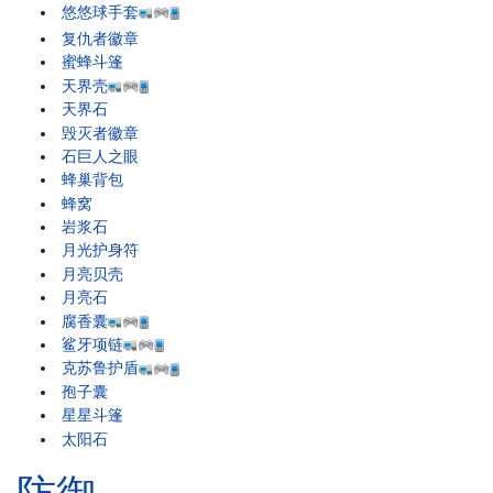
悠悠球手套
复仇者徽章
蜜蜂斗篷
天界壳
天界石
毁灭者徽章
石巨人之眼
蜂巢背包
蜂窝
岩浆石
月光护身符
月亮贝壳
月亮石
腐香囊
鲨牙项链
克苏鲁护盾
孢子囊
星星斗篷
太阳石