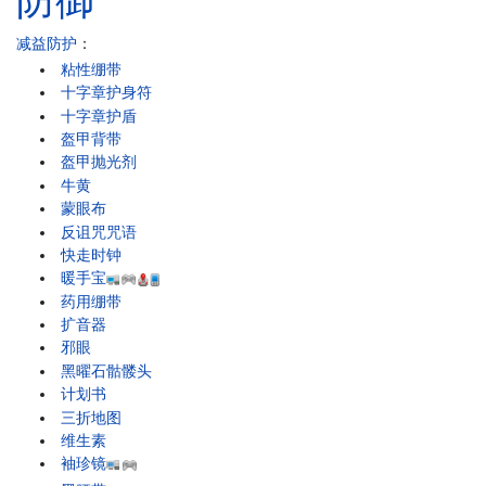
防御
减益防护
：
粘性绷带
十字章护身符
十字章护盾
盔甲背带
盔甲抛光剂
牛黄
蒙眼布
反诅咒咒语
快走时钟
暖手宝
药用绷带
扩音器
邪眼
黑曜石骷髅头
计划书
三折地图
维生素
袖珍镜