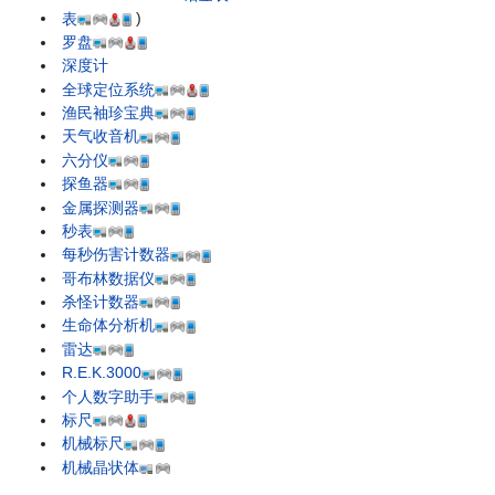
表
)
罗盘
深度计
全球定位系统
渔民袖珍宝典
天气收音机
六分仪
探鱼器
金属探测器
秒表
每秒伤害计数器
哥布林数据仪
杀怪计数器
生命体分析机
雷达
R.E.K.3000
个人数字助手
标尺
机械标尺
机械晶状体