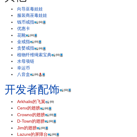
向导巫毒娃娃
服装商巫毒娃娃
钱币戒指
优惠卡
花靴
金戒指
贪婪戒指
植物纤维绳索宝典
水母项链
幸运币
八音盒
开发者配饰
Arkhalis的飞翼
Cenx的翅膀
Crowno的翅膀
D-Town的翅膀
Jim的翅膀
Lazure的屏障台