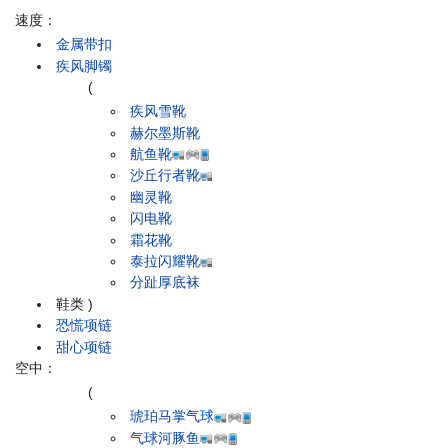
速度：
金属带扣
疾风脚镯
(
疾风雪靴
赫尔墨斯靴
航鱼靴
沙丘行者靴
幽灵靴
闪电靴
霜花靴
泰拉闪耀靴
分趾厚底袜
鞋类
)
恐慌项链
甜心项链
空中：
(
琥珀马掌气球
气球河豚鱼