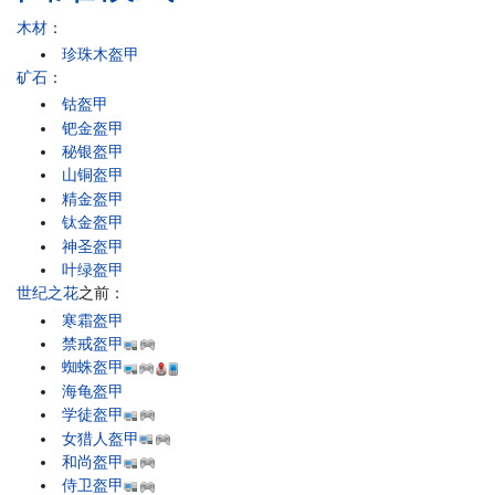
木材
：
珍珠木盔甲
矿石
：
钴盔甲
钯金盔甲
秘银盔甲
山铜盔甲
精金盔甲
钛金盔甲
神圣盔甲
叶绿盔甲
世纪之花
之前：
寒霜盔甲
禁戒盔甲
蜘蛛盔甲
海龟盔甲
学徒盔甲
女猎人盔甲
和尚盔甲
侍卫盔甲