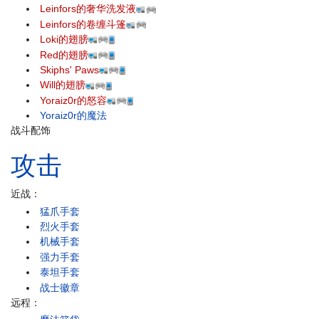
Leinfors的奢华洗发液
Leinfors的卷缠斗篷
Loki的翅膀
Red的翅膀
Skiphs' Paws
Will的翅膀
Yoraiz0r的怒容
Yoraiz0r的魔法
战斗配饰
攻击
近战：
猛爪手套
烈火手套
机械手套
强力手套
泰坦手套
战士徽章
远程：