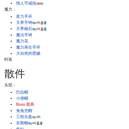
情人节戒指
魔力：
星力手环
天界手铐
天界磁石
魔法手铐
魔力花
魔力再生手环
大自然的恩赐
时装
散件
头部：
巴拉帽
小便帽
Boss 面具
兔兔兜帽
工程头盔
菲斯帽
鱼缸