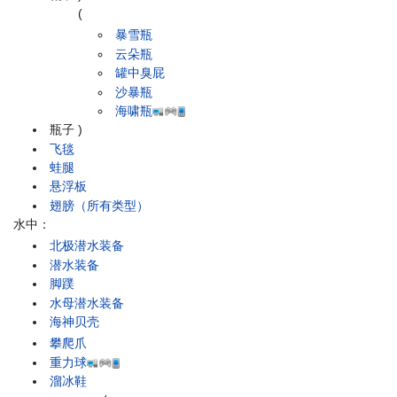
(
暴雪瓶
云朵瓶
罐中臭屁
沙暴瓶
海啸瓶
瓶子
)
飞毯
蛙腿
悬浮板
翅膀（所有类型）
水中：
北极潜水装备
潜水装备
脚蹼
水母潜水装备
海神贝壳
攀爬爪
重力球
溜冰鞋