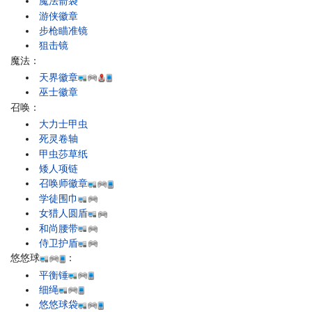
魔法箭袋
游侠徽章
步枪瞄准镜
狙击镜
魔法：
天界徽章
巫士徽章
召唤：
大力士甲虫
死灵卷轴
甲虫莎草纸
矮人项链
召唤师徽章
学徒围巾
女猎人圆盾
和尚腰带
侍卫护盾
悠悠球
：
平衡锤
细绳
悠悠球袋