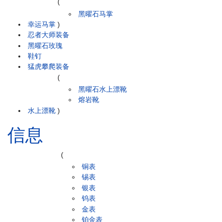
(
黑曜石马掌
幸运马掌
)
忍者大师装备
黑曜石玫瑰
鞋钉
猛虎攀爬装备
(
黑曜石水上漂靴
熔岩靴
水上漂靴
)
信息
(
铜表
锡表
银表
钨表
金表
铂金表