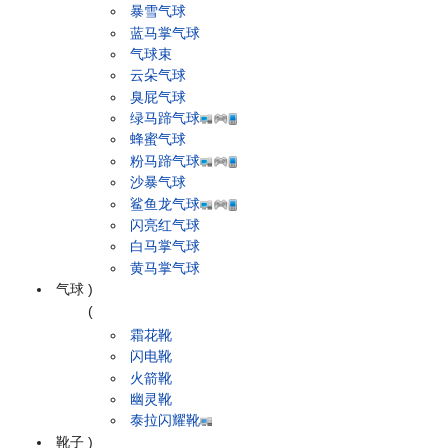
暴雪气球
蓝马掌气球
气球束
云朵气球
臭屁气球
绿马蹄气球
蜂蜜气球
粉马蹄气球
沙暴气球
鲨鱼龙气球
闪亮红气球
白马掌气球
黄马掌气球
气球
)
(
霜花靴
闪电靴
火箭靴
幽灵靴
泰拉闪耀靴
靴子
)