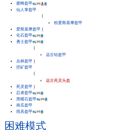
蜜蜂盔甲
仙人掌盔甲
(
粉爱斯基摩盔甲
爱斯基摩盔甲
)
化石盔甲
勇士盔甲
(
远古钴盔甲
丛林盔甲
)
挖矿盔甲
(
远古死灵头盔
死灵盔甲
)
忍者盔甲
黑曜石盔甲
南瓜盔甲
雨具盔甲
困难模式