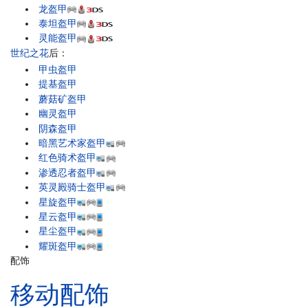
龙盔甲
泰坦盔甲
灵能盔甲
世纪之花
后：
甲虫盔甲
提基盔甲
蘑菇矿盔甲
幽灵盔甲
阴森盔甲
暗黑艺术家盔甲
红色骑术盔甲
渗透忍者盔甲
英灵殿骑士盔甲
星旋盔甲
星云盔甲
星尘盔甲
耀斑盔甲
配饰
移动配饰