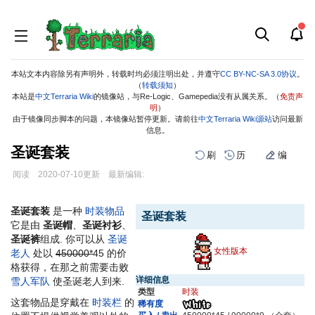
本站文本内容除另有声明外，转载时均必须注明出处，并遵守
CC BY-NC-SA 3.0协议
。
（
转载须知
）
本站是
中文Terraria Wiki
的镜像站，与Re-Logic、Gamepedia没有从属关系。（
免责声
明
）
由于镜像同步脚本的问题，本镜像站暂停更新。请前往
中文Terraria Wiki源站
访问最新
信息。
圣诞套装
刷
历
编
阅读
2020-07-10
更新
最新编辑:
跳
跳
到
到
圣诞套装
是一种
时装物品
圣诞套装
导
搜
它是由
圣诞帽
、
圣诞衬衫
、
航
索
圣诞裤
组成. 你可以从
圣诞
女性版本
老人
处以
450000*
45
的价
格获得，在那之前需要击败
详细信息
雪人军队
使圣诞老人到来.
类型
时装
这套物品是穿戴在
时装栏
的
稀有度