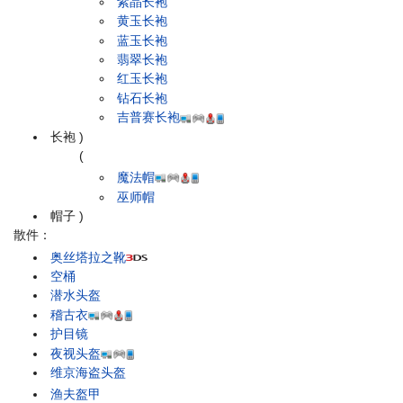
紫晶长袍
黄玉长袍
蓝玉长袍
翡翠长袍
红玉长袍
钻石长袍
吉普赛长袍
长袍
)
(
魔法帽
巫师帽
帽子
)
散件：
奥丝塔拉之靴
空桶
潜水头盔
稽古衣
护目镜
夜视头盔
维京海盗头盔
渔夫盔甲