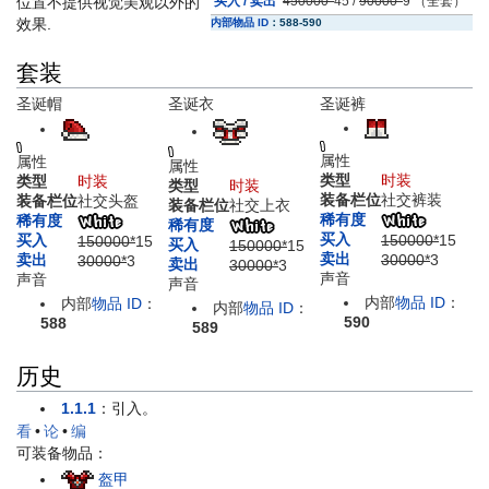
位置不提供视觉美观以外的
买入 / 卖出
450000*
45
/
90000*
9
（全套）
效果.
内部物品 ID
：
588-590
套装
圣诞帽
圣诞衣
圣诞裤
属性
属性
属性
类型
时装
类型
时装
类型
时装
装备栏位
社交裤装
装备栏位
社交头盔
装备栏位
社交上衣
稀有度
稀有度
稀有度
买入
150000*
15
买入
150000*
15
买入
150000*
15
卖出
30000*
3
卖出
30000*
3
卖出
30000*
3
声音
声音
声音
内部
物品 ID
：
内部
物品 ID
：
内部
物品 ID
：
590
588
589
历史
1.1.1
：引入。
看
•
论
•
编
可装备物品：
盔甲