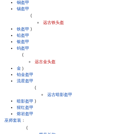
铜盔甲
锡盔甲
(
远古铁头盔
铁盔甲
)
铅盔甲
银盔甲
钨盔甲
(
远古金头盔
金
)
铂金盔甲
流星盔甲
(
远古暗影盔甲
暗影盔甲
)
猩红盔甲
熔岩盔甲
巫师套装
：
(