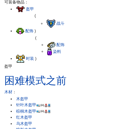
可装备物品：
盔甲
(
战斗
配饰
)
(
配饰
染料
时装
)
盔甲
困难模式之前
木材
：
木盔甲
针叶木盔甲
棕榈木盔甲
红木盔甲
乌木盔甲