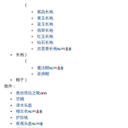
(
紫晶长袍
黄玉长袍
蓝玉长袍
翡翠长袍
红玉长袍
钻石长袍
吉普赛长袍
长袍
)
(
魔法帽
巫师帽
帽子
)
散件：
奥丝塔拉之靴
空桶
潜水头盔
稽古衣
护目镜
夜视头盔