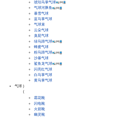
琥珀马掌气球
气球河豚鱼
暴雪气球
蓝马掌气球
气球束
云朵气球
臭屁气球
绿马蹄气球
蜂蜜气球
粉马蹄气球
沙暴气球
鲨鱼龙气球
闪亮红气球
白马掌气球
黄马掌气球
气球
)
(
霜花靴
闪电靴
火箭靴
幽灵靴