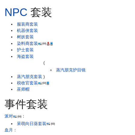
NPC
套装
服装商套装
机器侠套装
树妖套装
染料商套装
护士套装
海盗套装
(
蒸汽朋克护目镜
蒸汽朋克套装
)
税收官套装
巫师帽
事件套装
派对
：
呆萌向日葵套装
血月
：