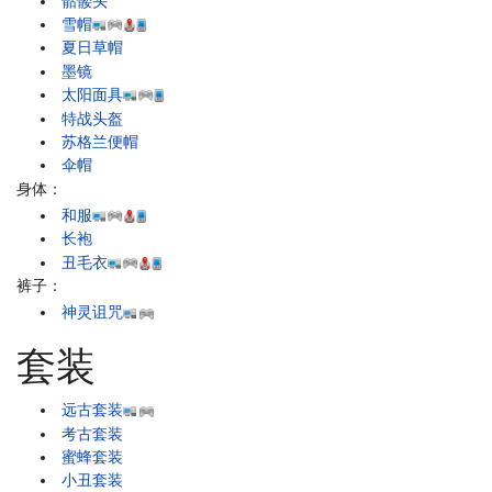
骷髅头
雪帽
夏日草帽
墨镜
太阳面具
特战头盔
苏格兰便帽
伞帽
身体：
和服
长袍
丑毛衣
裤子：
神灵诅咒
套装
远古套装
考古套装
蜜蜂套装
小丑套装