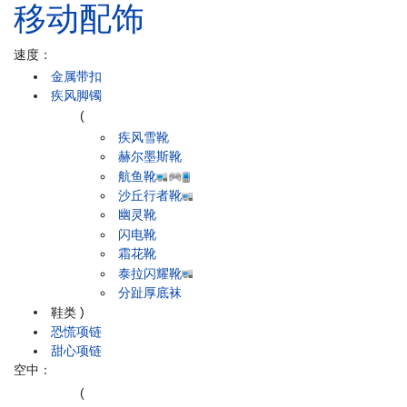
移动配饰
速度：
金属带扣
疾风脚镯
(
疾风雪靴
赫尔墨斯靴
航鱼靴
沙丘行者靴
幽灵靴
闪电靴
霜花靴
泰拉闪耀靴
分趾厚底袜
鞋类
)
恐慌项链
甜心项链
空中：
(