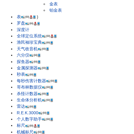
金表
铂金表
表
)
罗盘
深度计
全球定位系统
渔民袖珍宝典
天气收音机
六分仪
探鱼器
金属探测器
秒表
每秒伤害计数器
哥布林数据仪
杀怪计数器
生命体分析机
雷达
R.E.K.3000
个人数字助手
标尺
机械标尺