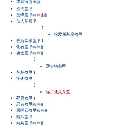
维京海盗头盔
渔夫盔甲
蜜蜂盔甲
仙人掌盔甲
(
粉爱斯基摩盔甲
爱斯基摩盔甲
)
化石盔甲
勇士盔甲
(
远古钴盔甲
丛林盔甲
)
挖矿盔甲
(
远古死灵头盔
死灵盔甲
)
忍者盔甲
黑曜石盔甲
南瓜盔甲
雨具盔甲