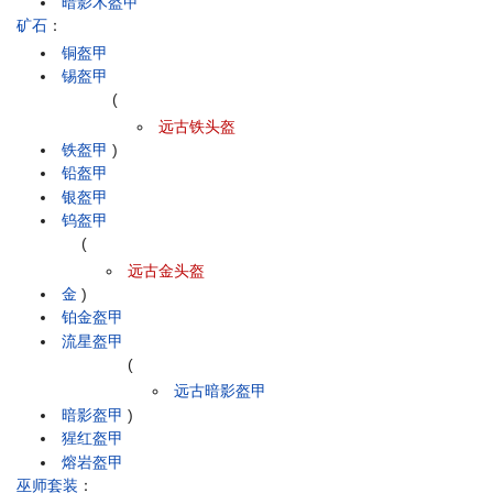
暗影木盔甲
矿石
：
铜盔甲
锡盔甲
(
远古铁头盔
铁盔甲
)
铅盔甲
银盔甲
钨盔甲
(
远古金头盔
金
)
铂金盔甲
流星盔甲
(
远古暗影盔甲
暗影盔甲
)
猩红盔甲
熔岩盔甲
巫师套装
：