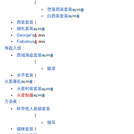
(
堕落西装套装
白西装套装
西装套装
)
婚礼套装
George's
Fabulous
海盗入侵
：
西域海盗套装
(
眼罩
水手套装
)
火星暴乱
：
火星时装套装
火星制服
万圣夜
：
科学怪人新娘套装
(
猫耳
猫咪套装
)