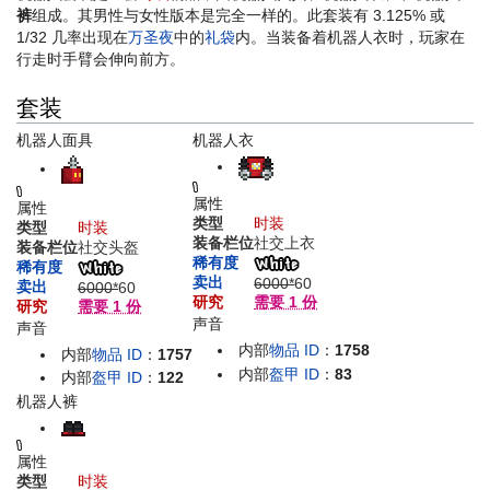
裤
组成。其男性与女性版本是完全一样的。此套装有 3.125% 或
1/32 几率出现在
万圣夜
中的
礼袋
内。当装备着机器人衣时，玩家在
行走时手臂会伸向前方。
套装
机器人面具
机器人衣
属性
属性
类型
时装
类型
时装
装备栏位
社交上衣
装备栏位
社交头盔
稀有度
稀有度
卖出
6000*
60
卖出
6000*
60
研究
需要 1 份
研究
需要 1 份
声音
声音
内部
物品 ID
：
1758
内部
物品 ID
：
1757
内部
盔甲 ID
：
83
内部
盔甲 ID
：
122
机器人裤
属性
类型
时装