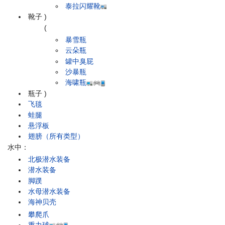
泰拉闪耀靴
靴子
)
(
暴雪瓶
云朵瓶
罐中臭屁
沙暴瓶
海啸瓶
瓶子
)
飞毯
蛙腿
悬浮板
翅膀（所有类型）
水中：
北极潜水装备
潜水装备
脚蹼
水母潜水装备
海神贝壳
攀爬爪