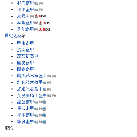
和尚盔甲
侍卫盔甲
龙盔甲
泰坦盔甲
灵能盔甲
世纪之花
后：
甲虫盔甲
提基盔甲
蘑菇矿盔甲
幽灵盔甲
阴森盔甲
暗黑艺术家盔甲
红色骑术盔甲
渗透忍者盔甲
英灵殿骑士盔甲
星旋盔甲
星云盔甲
星尘盔甲
耀斑盔甲
配饰