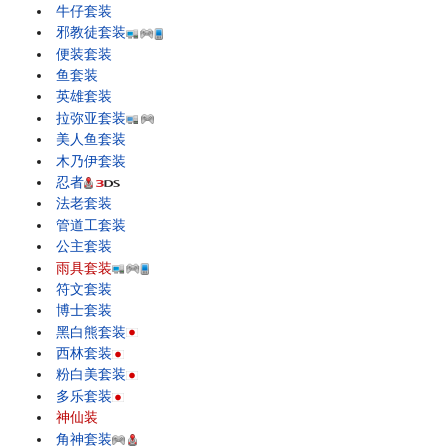
牛仔套装
邪教徒套装
便装套装
鱼套装
英雄套装
拉弥亚套装
美人鱼套装
木乃伊套装
忍者
法老套装
管道工套装
公主套装
雨具套装
符文套装
博士套装
黑白熊套装
西林套装
粉白美套装
多乐套装
神仙装
角神套装