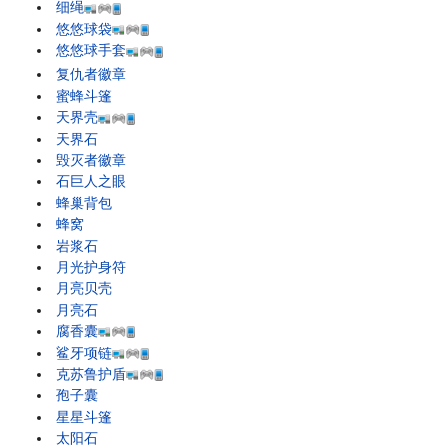
细绳
悠悠球袋
悠悠球手套
复仇者徽章
蜜蜂斗篷
天界壳
天界石
毁灭者徽章
石巨人之眼
蜂巢背包
蜂窝
岩浆石
月光护身符
月亮贝壳
月亮石
腐香囊
鲨牙项链
克苏鲁护盾
孢子囊
星星斗篷
太阳石