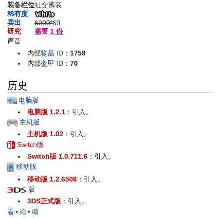
装备栏位
社交裤装
稀有度
卖出
6000*
60
研究
需要 1 份
声音
内部
物品 ID
：
1759
内部
盔甲 ID
：
70
历史
电脑版
电脑版 1.2.1
：引入。
主机版
主机版 1.02
：引入。
Switch版
Switch版 1.0.711.6
：引入。
移动版
移动版 1.2.6508
：引入。
版
3DS正式版
：引入。
看
•
论
•
编