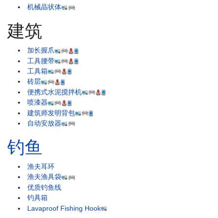
机械晶状体
建筑
加长握爪
工具腰带
工具箱
砖层
便携式水泥搅拌机
喷漆器
建筑师发明背包
自动安放器
钓鱼
渔夫耳环
渔夫渔具袋
优质钓鱼线
钓具箱
Lavaproof Fishing Hook