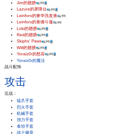
Jim的翅膀
Lazure的屏障台
Leinfors的奢华洗发液
Leinfors的卷缠斗篷
Loki的翅膀
Red的翅膀
Skiphs' Paws
Will的翅膀
Yoraiz0r的怒容
Yoraiz0r的魔法
战斗配饰
攻击
近战：
猛爪手套
烈火手套
机械手套
强力手套
泰坦手套
战士徽章