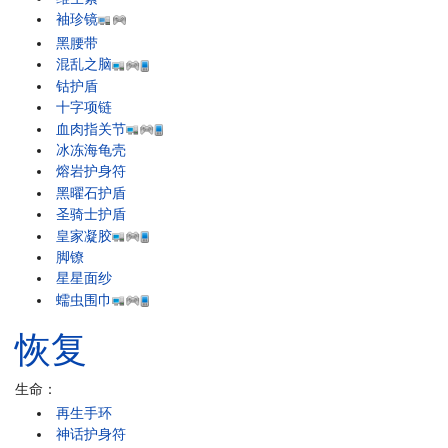
袖珍镜
黑腰带
混乱之脑
钴护盾
十字项链
血肉指关节
冰冻海龟壳
熔岩护身符
黑曜石护盾
圣骑士护盾
皇家凝胶
脚镣
星星面纱
蠕虫围巾
恢复
生命：
再生手环
神话护身符