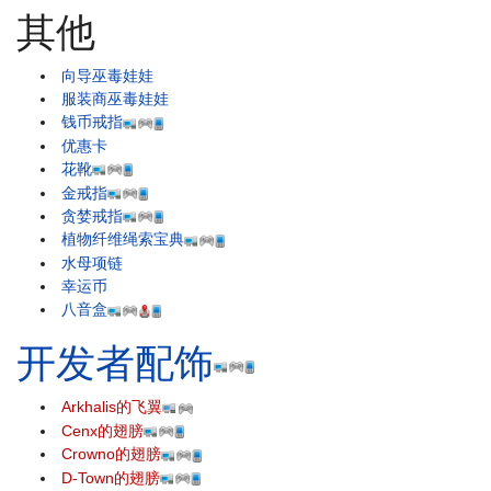
其他
向导巫毒娃娃
服装商巫毒娃娃
钱币戒指
优惠卡
花靴
金戒指
贪婪戒指
植物纤维绳索宝典
水母项链
幸运币
八音盒
开发者配饰
Arkhalis的飞翼
Cenx的翅膀
Crowno的翅膀
D-Town的翅膀