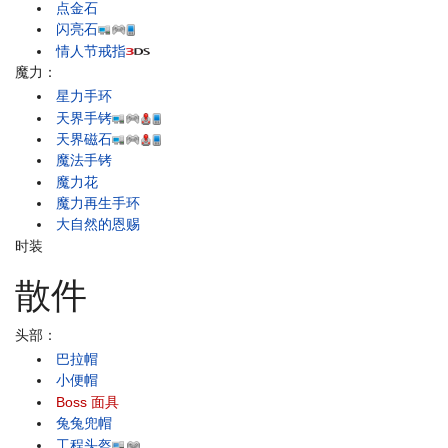
点金石
闪亮石
情人节戒指
魔力：
星力手环
天界手铐
天界磁石
魔法手铐
魔力花
魔力再生手环
大自然的恩赐
时装
散件
头部：
巴拉帽
小便帽
Boss 面具
兔兔兜帽
工程头盔