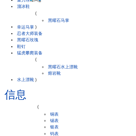
重力球
溜冰鞋
(
黑曜石马掌
幸运马掌
)
忍者大师装备
黑曜石玫瑰
鞋钉
猛虎攀爬装备
(
黑曜石水上漂靴
熔岩靴
水上漂靴
)
信息
(
铜表
锡表
银表
钨表