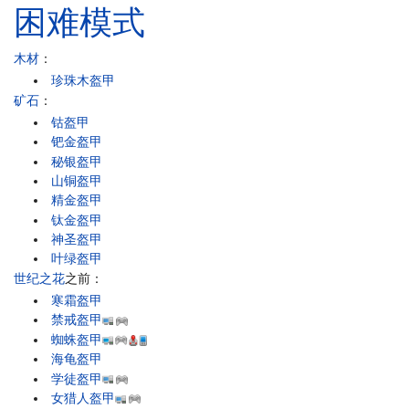
困难模式
木材
：
珍珠木盔甲
矿石
：
钴盔甲
钯金盔甲
秘银盔甲
山铜盔甲
精金盔甲
钛金盔甲
神圣盔甲
叶绿盔甲
世纪之花
之前：
寒霜盔甲
禁戒盔甲
蜘蛛盔甲
海龟盔甲
学徒盔甲
女猎人盔甲