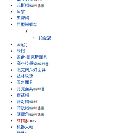
菲斯帽
鱼缸
黑帮帽
巨型蝴蝶结
(
铂金冠
金冠
)
绿帽
盖伊·福克斯面具
高科技墨镜
杰克南瓜灯面具
丛林玫瑰
丑角面具
月亮面具
蘑菇帽
派对帽
商贩帽
驯鹿角
红帽
机器人帽