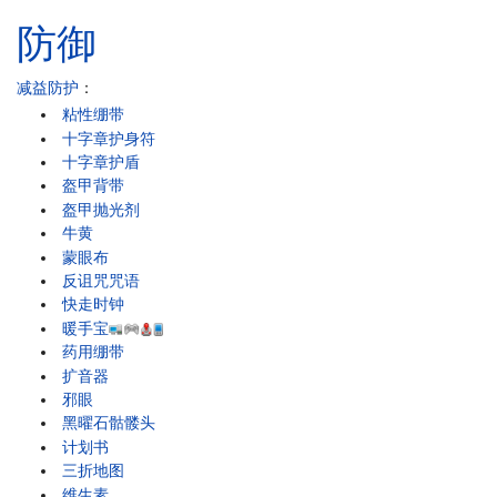
防御
减益防护
：
粘性绷带
十字章护身符
十字章护盾
盔甲背带
盔甲抛光剂
牛黄
蒙眼布
反诅咒咒语
快走时钟
暖手宝
药用绷带
扩音器
邪眼
黑曜石骷髅头
计划书
三折地图
维生素