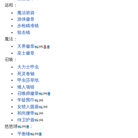
远程：
魔法箭袋
游侠徽章
步枪瞄准镜
狙击镜
魔法：
天界徽章
巫士徽章
召唤：
大力士甲虫
死灵卷轴
甲虫莎草纸
矮人项链
召唤师徽章
学徒围巾
女猎人圆盾
和尚腰带
侍卫护盾
悠悠球
：
平衡锤