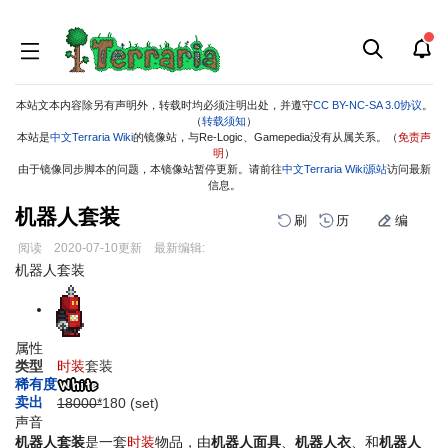
本站文本内容除另有声明外，转载时均必须注明出处，并遵守
CC BY-NC-SA 3.0协议
。
（
转载须知
）
本站是
中文Terraria Wiki
的镜像站，与Re-Logic、Gamepedia没有从属关系。（
免责声
明
）
由于镜像同步脚本的问题，本镜像站暂停更新。请前往
中文Terraria Wiki源站
访问最新
信息。
机器人套装
刷
历
编
阅读
2020-07-10
更新
最新编辑:
跳
跳
机器人套装
到
到
导
搜
航
索
属性
类型
时装
套装
稀有度
卖出
18000*
1
80
(set)
声音
机器人套装
是一套
时装
物品，由
机器人面具
、
机器人衣
、和
机器人