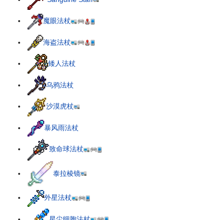
魔眼法杖
海盗法杖
矮人法杖
乌鸦法杖
沙漠虎杖
暴风雨法杖
致命球法杖
泰拉棱镜
外星法杖
星尘细胞法杖