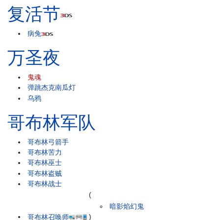
复活节
病兔
万圣夜
鬼魂
弹跳杰克南瓜灯
乌鸦
哥布林军队
哥布林弓箭手
哥布林苦力
哥布林巫士
哥布林盗贼
哥布林战士
(
暗影焰幻鬼
哥布林召唤师
)