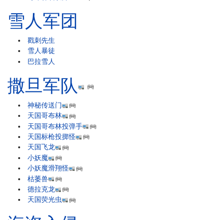
雪人军团
戳刺先生
雪人暴徒
巴拉雪人
撒旦军队
神秘传送门
天国哥布林
天国哥布林投弹手
天国标枪投掷怪
天国飞龙
小妖魔
小妖魔滑翔怪
枯萎兽
德拉克龙
天国荧光虫