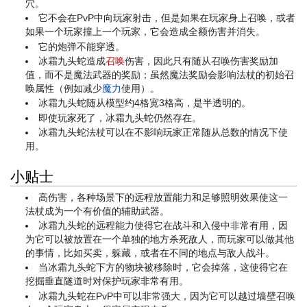
穴。
它不会在PvP中向玩家射击，但是如果在玩家身上召唤，或者
如果一个玩家撞上一个玩家，它会造成全额伤害并消失。
它的炮弹不能穿透。
冰霜九头蛇造成
召唤
伤害，因此只有随从召唤伤害奖励加
值，而不是魔法武器的奖励；虽然魔法奖励会影响法杖的初始召
唤属性（例如减少
魔力
使用）。
冰霜九头蛇随从模型约4格宽3格高，是半透明的。
即使玩家死了，冰霜九头蛇仍然存在。
冰霜九头蛇法杖可以在不影响玩家正常随从总数的情况下使
用。
小贴士
高伤害，各种场景下的远程放置能力和足够照明效果使这一
法杖成为一个有价值的辅助武器。
冰霜九头蛇的远程能力使得它在战斗和入侵中非常有用，因
为它可以被放置在一个单独的地方杀死敌人，而玩家可以做其他
的事情，比如买卖，躲藏，或者在不同的地点与敌人战斗。
当冰霜九头蛇下方的物块被移除时，它会掉落，这使得它在
挖掘垂直隧道时对保护玩家非常有用。
冰霜九头蛇在PvP中可以非常强大，因为它可以越过墙壁召唤