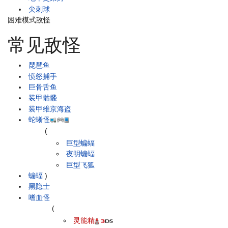
尖刺球
困难模式敌怪
常见敌怪
琵琶鱼
愤怒捕手
巨骨舌鱼
装甲骷髅
装甲维京海盗
蛇蜥怪
(
巨型蝙蝠
夜明蝙蝠
巨型飞狐
蝙蝠
)
黑隐士
嗜血怪
(
灵能精