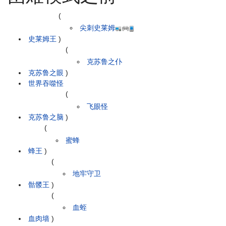
(
尖刺史莱姆
史莱姆王
)
(
克苏鲁之仆
克苏鲁之眼
)
世界吞噬怪
(
飞眼怪
克苏鲁之脑
)
(
蜜蜂
蜂王
)
(
地牢守卫
骷髅王
)
(
血蛭
血肉墙
)