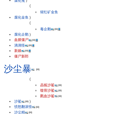
腐化兔
)
(
猩红矿金鱼
腐化金鱼
)
(
毒企鹅
腐化企鹅
)
血腥僵尸
滴滴怪
新娘
僵尸新郎
沙尘暴
(
晶狐沙鲨
噬骨沙鲨
戮血沙鲨
沙鲨
)
愤怒翻滚怪
沙尘精