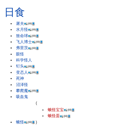
日食
屠夫
水月怪
致命球
飞人博士
弗里茨
眼怪
科学怪人
钉头
变态人
死神
沼泽怪
攀爬魔
吸血鬼
(
蛾怪宝宝
蛾怪蛋
蛾怪
)