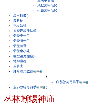
蓝装甲骷髅
地狱装甲骷髅
生锈装甲骷髅
装甲骷髅
)
魔教徒
死灵法师
褴褛邪教徒法师
骷髅突击手
骷髅狙击手
骷髅特警
骷髅李小龙
巨型诅咒骷髅头
地牢幽魂
圣骑士
拜月教忠教徒
(
白邪教徒弓箭手
蓝邪教徒弓箭手
)
丛林蜥蜴神庙