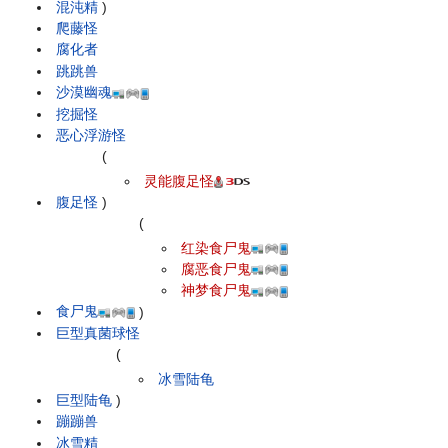
混沌精
)
爬藤怪
腐化者
跳跳兽
沙漠幽魂
挖掘怪
恶心浮游怪
(
灵能腹足怪
腹足怪
)
(
红染食尸鬼
腐恶食尸鬼
神梦食尸鬼
食尸鬼
)
巨型真菌球怪
(
冰雪陆龟
巨型陆龟
)
蹦蹦兽
冰雪精