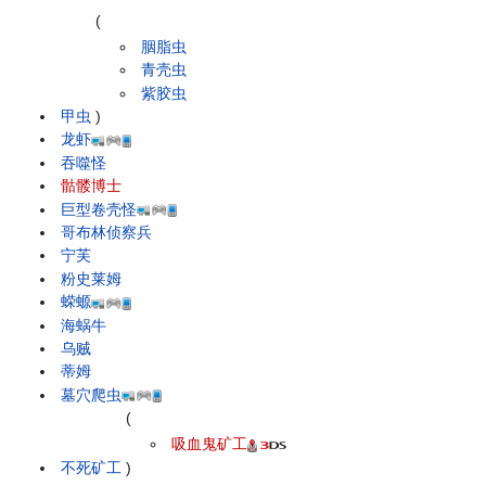
(
胭脂虫
青壳虫
紫胶虫
甲虫
)
龙虾
吞噬怪
骷髅博士
巨型卷壳怪
哥布林侦察兵
宁芙
粉史莱姆
蝾螈
海蜗牛
乌贼
蒂姆
墓穴爬虫
(
吸血鬼矿工
不死矿工
)