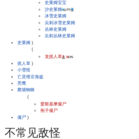
史莱姆宝宝
沙史莱姆
冰雪史莱姆
尖刺冰雪史莱姆
丛林史莱姆
尖刺丛林史莱姆
史莱姆
)
(
龙抓人草
抓人草
)
小雪怪
亡灵维京海盗
秃鹰
爬墙蜘蛛
(
爱斯基摩僵尸
孢子僵尸
僵尸
)
不常见敌怪