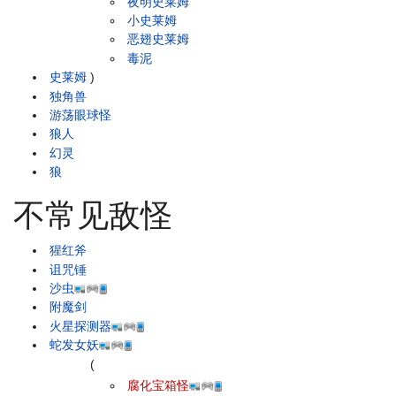
夜明史莱姆
小史莱姆
恶翅史莱姆
毒泥
史莱姆
)
独角兽
游荡眼球怪
狼人
幻灵
狼
不常见敌怪
猩红斧
诅咒锤
沙虫
附魔剑
火星探测器
蛇发女妖
(
腐化宝箱怪