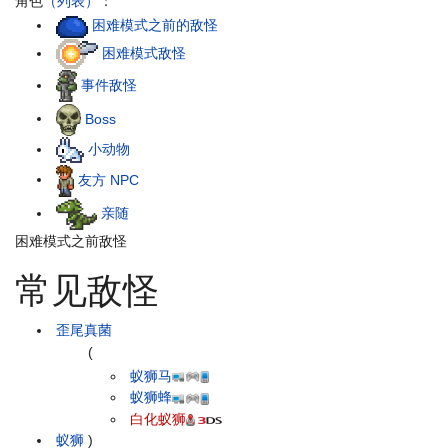
角色
（列表）
：
困难模式之前的敌怪
困难模式敌怪
事件敌怪
Boss
小动物
友方 NPC
亲随
困难模式之前敌怪
常见敌怪
歪尾真菌
(
蚁狮马
蚁狮蜂
白化蚁狮
蚁狮
)