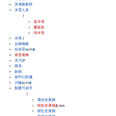
灵液黏黏怪
冰雪人鱼
(
血水母
蘑菇鱼
绿水母
水母
)
丛林蜘蛛
拉弥亚
青苔黄蜂
木乃伊
猪龙
妖精
装甲幻影魔
沙贼
骷髅弓箭手
(
腐化史莱姆
暗影史莱姆
猩红史莱姆