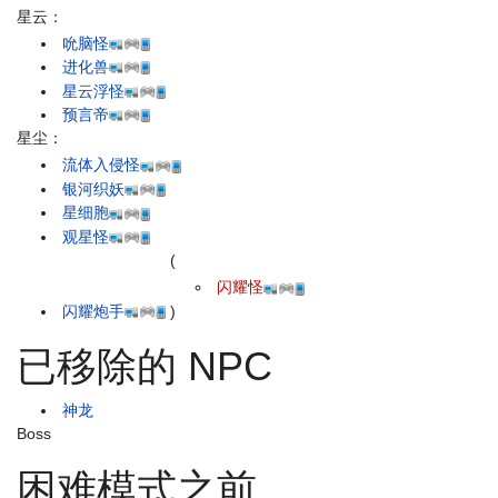
星云：
吮脑怪
进化兽
星云浮怪
预言帝
星尘：
流体入侵怪
银河织妖
星细胞
观星怪
(
闪耀怪
闪耀炮手
)
已移除的 NPC
神龙
Boss
困难模式之前