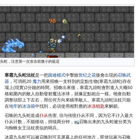
头蛇，注意第一次攻击前微小的延迟
寒霜九头蛇法杖
是一把
困难模式
中擊敗
世纪之花
後會出現的
召唤武
器
，可消耗20
魔力
用來招喚一支特別的定點生物(寒霜九頭蛇)存在
場上(現實)2分鐘的時間。招喚出來後，寒霜九頭蛇會對進入大概60
格範圍內的敵人自動發射魔法冰球，就像定點砲台一樣。牠會自動
調整頭部上下左右，用任何方向來瞄準敵人。寒霜九頭蛇法杖只能
在
地牢
的
冰冻箱
中找到，必須使用相對應的
冰冻钥匙
來解鎖。
召唤的九头蛇造成
仆从
伤害, 但与传统仆从不同，因为它不计入最大
仆从计数，不能移动，持续两分钟，
召唤出来的九头蛇被分类为
与蜘蛛女王法杖类似的哨兵。
冰霜九头蛇可以被召唤到可见屏幕上的任何地方，即使玩家与召唤