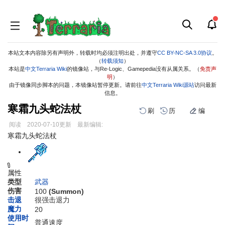
本站文本内容除另有声明外，转载时均必须注明出处，并遵守
CC BY-NC-SA 3.0协议
。
（
转载须知
）
本站是
中文Terraria Wiki
的镜像站，与Re-Logic、Gamepedia没有从属关系。（
免责声
明
）
由于镜像同步脚本的问题，本镜像站暂停更新。请前往
中文Terraria Wiki源站
访问最新
信息。
寒霜九头蛇法杖
刷
历
编
阅读
2020-07-10
更新
最新编辑:
跳
跳
寒霜九头蛇法杖
到
到
导
搜
航
索
属性
类型
武器
伤害
100
(Summon)
击退
很强击退力
魔力
20
使用时
普通速度