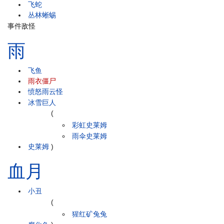
飞蛇
丛林蜥蜴
事件敌怪
雨
飞鱼
雨衣僵尸
愤怒雨云怪
冰雪巨人
(
彩虹史莱姆
雨伞史莱姆
史莱姆
)
血月
小丑
(
猩红矿兔兔