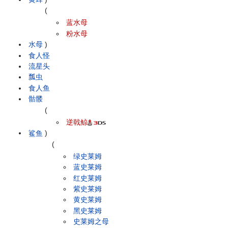
(
蓝水母
粉水母
水母
)
食人怪
流星头
瓢虫
食人鱼
骷髅
(
逆戟鲸
鲨鱼
)
(
绿史莱姆
蓝史莱姆
红史莱姆
紫史莱姆
黄史莱姆
黑史莱姆
史莱姆之母