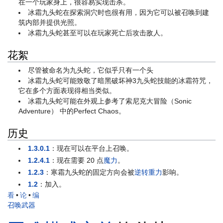
在一个玩家身上，很容易实现击杀。
冰霜九头蛇在探索洞穴时也很有用，因为它可以被召唤到建
筑内部并提供光照。
冰霜九头蛇甚至可以在玩家死亡后攻击敌人。
花絮
尽管被命名为九头蛇，它似乎只有一个头
冰霜九头蛇可能致敬了暗黑破坏神3九头蛇技能的冰霜符咒，
它在多个方面表现得相当类似。
冰霜九头蛇可能在外观上参考了索尼克大冒险（Sonic
Adventure） 中的Perfect Chaos。
历史
1.3.0.1
：现在可以在平台上召唤。
1.2.4.1
：现在需要 20 点
魔力
。
1.2.3
：寒霜九头蛇的固定方向会被
逆转重力
影响。
1.2
：加入。
看
•
论
•
编
召唤武器