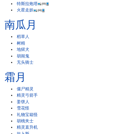
特斯拉炮塔
火星走妖
南瓜月
稻草人
树精
地狱犬
胡闹鬼
无头骑士
霜月
僵尸精灵
精灵弓箭手
姜饼人
雪花怪
礼物宝箱怪
胡桃夹士
精灵直升机
坎卜斯