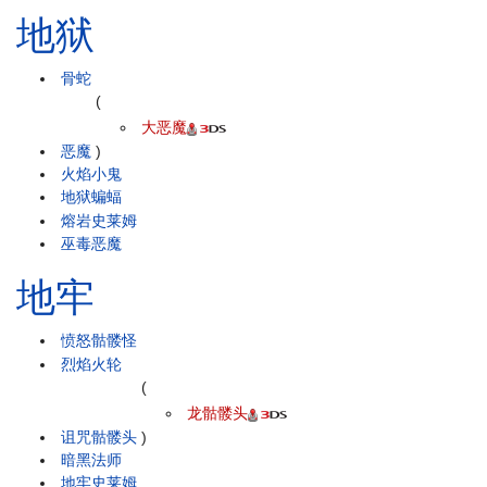
地狱
骨蛇
(
大恶魔
恶魔
)
火焰小鬼
地狱蝙蝠
熔岩史莱姆
巫毒恶魔
地牢
愤怒骷髅怪
烈焰火轮
(
龙骷髅头
诅咒骷髅头
)
暗黑法师
地牢史莱姆