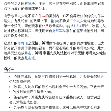
点击的点之间有
物块
。注意，它不能在空中召唤，而是出现在召唤
点下面最近的物块或平台上。
由于冰霜九头蛇不算在
仆从
的类别内，它不会导致任何传统的仆从
消失。九头蛇有1的数量上限，
召唤第二个九头蛇将始终导致
第一个消失，即使玩家有
仆从
数量奖励。
从
1.3.4
开始，冰霜九头
蛇被视为标准哨兵，当使用来自
撒旦军队
事件的盔甲或附件时，可
以召唤多个哨兵。
它最好的
修饰语
是
无情
。
神话
修饰语提供了更多的属性增益，但大
部分都只作用于最初的召唤，而不是召唤出来的寒霜九头蛇。此外,
哨兵无法造成
暴击
。
神话 寒霜九头蛇法杖
相对于
无情
寒霜九头蛇法
杖
唯一的优点是
击退
。
备注
召唤完成后，玩家可以切换到另一种武器，九头蛇会保留并
仍然造成伤害。
冰霜九头蛇在它的最初出现时会产生一大片闪光。它攻击产
生的投射物也产生适量的光。
被召唤时，冰霜九头蛇会挤开任何重叠的敌人，但需要过一
会儿才能造成伤害。
九头蛇可以召唤在固体物块里，这可以用来寻找矿石和洞