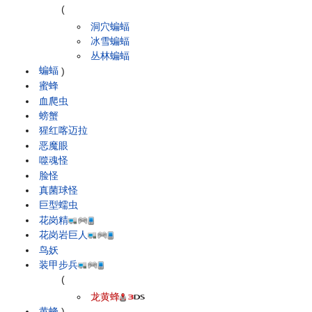
(
洞穴蝙蝠
冰雪蝙蝠
丛林蝙蝠
蝙蝠
)
蜜蜂
血爬虫
螃蟹
猩红喀迈拉
恶魔眼
噬魂怪
脸怪
真菌球怪
巨型蠕虫
花岗精
花岗岩巨人
鸟妖
装甲步兵
(
龙黄蜂
黄蜂
)