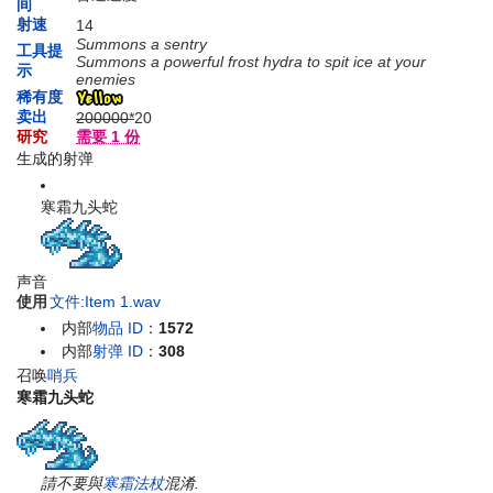
间
射速
14
Summons a sentry
工具提
Summons a powerful frost hydra to spit ice at your
示
enemies
稀有度
卖出
200000*
20
研究
需要 1 份
生成的射弹
寒霜九头蛇
声音
使用
文件:Item 1.wav
内部
物品 ID
：
1572
内部
射弹 ID
：
308
召唤
哨兵
寒霜九头蛇
請不要與
寒霜法杖
混淆.