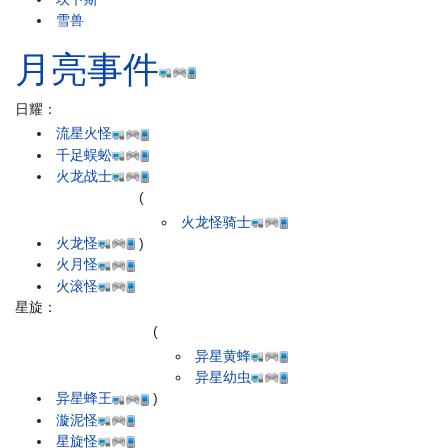
雪兽
月亮事件
日耀：
流星火怪
千足蜈蚣
火龙战士
(
火龙怪骑士
火龙怪
)
火月怪
火滚怪
星旋：
(
异星黄蜂
异星幼虫
异星蜂王
)
漩泥怪
星旋怪