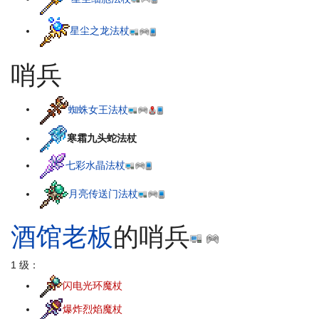
星尘之龙法杖
哨兵
蜘蛛女王法杖
寒霜九头蛇法杖
七彩水晶法杖
月亮传送门法杖
酒馆老板
的哨兵
1 级：
闪电光环魔杖
爆炸烈焰魔杖