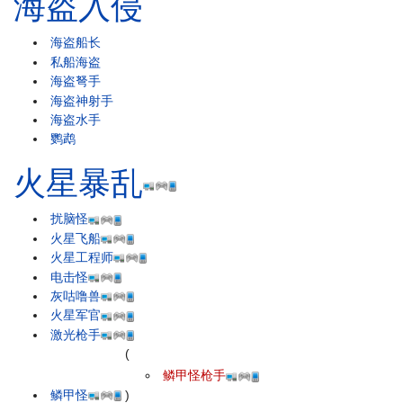
海盗入侵
海盗船长
私船海盗
海盗弩手
海盗神射手
海盗水手
鹦鹉
火星暴乱
扰脑怪
火星飞船
火星工程师
电击怪
灰咕噜兽
火星军官
激光枪手
(
鳞甲怪枪手
鳞甲怪
)