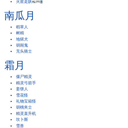
火星走妖
南瓜月
稻草人
树精
地狱犬
胡闹鬼
无头骑士
霜月
僵尸精灵
精灵弓箭手
姜饼人
雪花怪
礼物宝箱怪
胡桃夹士
精灵直升机
坎卜斯
雪兽