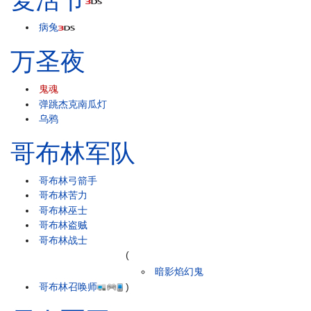
病兔
万圣夜
鬼魂
弹跳杰克南瓜灯
乌鸦
哥布林军队
哥布林弓箭手
哥布林苦力
哥布林巫士
哥布林盗贼
哥布林战士
(
暗影焰幻鬼
哥布林召唤师
)