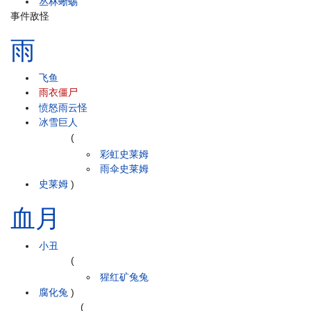
丛林蜥蜴
事件敌怪
雨
飞鱼
雨衣僵尸
愤怒雨云怪
冰雪巨人
(
彩虹史莱姆
雨伞史莱姆
史莱姆
)
血月
小丑
(
猩红矿兔兔
腐化兔
)
(