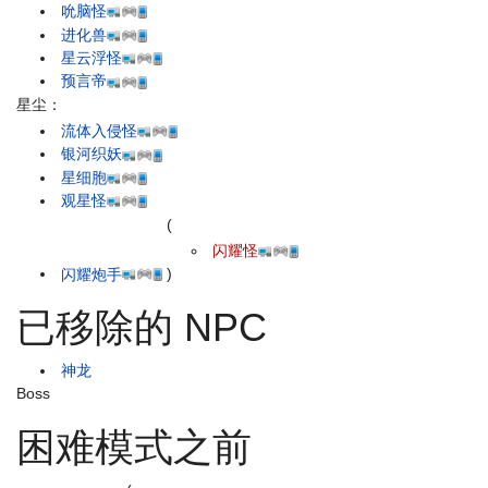
吮脑怪
进化兽
星云浮怪
预言帝
星尘：
流体入侵怪
银河织妖
星细胞
观星怪
(
闪耀怪
闪耀炮手
)
已移除的 NPC
神龙
Boss
困难模式之前