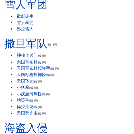
雪人军团
戳刺先生
雪人暴徒
巴拉雪人
撒旦军队
神秘传送门
天国哥布林
天国哥布林投弹手
天国标枪投掷怪
天国飞龙
小妖魔
小妖魔滑翔怪
枯萎兽
德拉克龙
天国荧光虫
海盗入侵