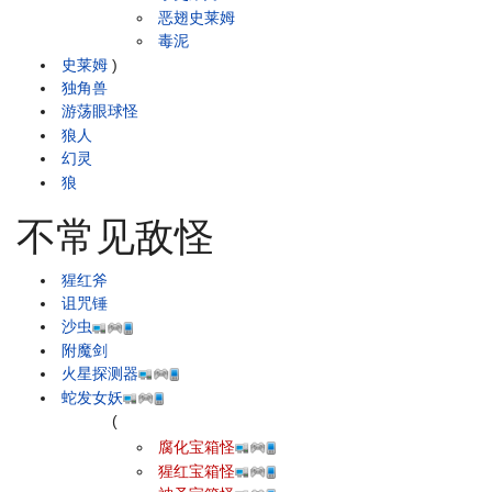
恶翅史莱姆
毒泥
史莱姆
)
独角兽
游荡眼球怪
狼人
幻灵
狼
不常见敌怪
猩红斧
诅咒锤
沙虫
附魔剑
火星探测器
蛇发女妖
(
腐化宝箱怪
猩红宝箱怪