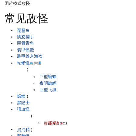
困难模式敌怪
常见敌怪
琵琶鱼
愤怒捕手
巨骨舌鱼
装甲骷髅
装甲维京海盗
蛇蜥怪
(
巨型蝙蝠
夜明蝙蝠
巨型飞狐
蝙蝠
)
黑隐士
嗜血怪
(
灵能精
混沌精
)
爬藤怪