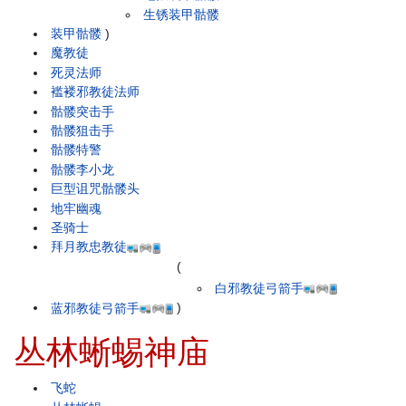
生锈装甲骷髅
装甲骷髅
)
魔教徒
死灵法师
褴褛邪教徒法师
骷髅突击手
骷髅狙击手
骷髅特警
骷髅李小龙
巨型诅咒骷髅头
地牢幽魂
圣骑士
拜月教忠教徒
(
白邪教徒弓箭手
蓝邪教徒弓箭手
)
丛林蜥蜴神庙
飞蛇