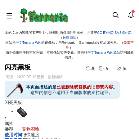
本站文本内容除另有声明外，转载时均必须注明出处，并遵守
CC BY-NC-SA 3.0协议
。
（
转载须知
）
本站是
中文Terraria Wiki
的镜像站，与Re-Logic、Gamepedia没有从属关系。（
免责声
明
）
由于镜像同步脚本的问题，本镜像站暂停更新。请前往
中文Terraria Wiki源站
访问最新
信息。
闪亮黑板
刷
历
编
阅读
2020-07-10
更新
最新编辑:
跳
跳
本页面描述的是
已被删除或替换的旧游戏内容
。
到
到
这里的信息不适用于当前版本的泰拉瑞亚。
导
搜
航
索
闪亮黑板
属性
类型
宠物召唤
使用时间
很快速度