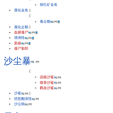
猩红矿金鱼
腐化金鱼
)
(
毒企鹅
腐化企鹅
)
血腥僵尸
滴滴怪
新娘
僵尸新郎
沙尘暴
(
晶狐沙鲨
噬骨沙鲨
戮血沙鲨
沙鲨
)
愤怒翻滚怪
沙尘精