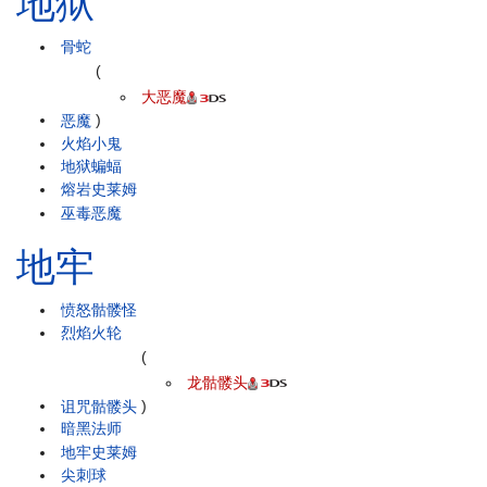
地狱
骨蛇
(
大恶魔
恶魔
)
火焰小鬼
地狱蝙蝠
熔岩史莱姆
巫毒恶魔
地牢
愤怒骷髅怪
烈焰火轮
(
龙骷髅头
诅咒骷髅头
)
暗黑法师
地牢史莱姆
尖刺球