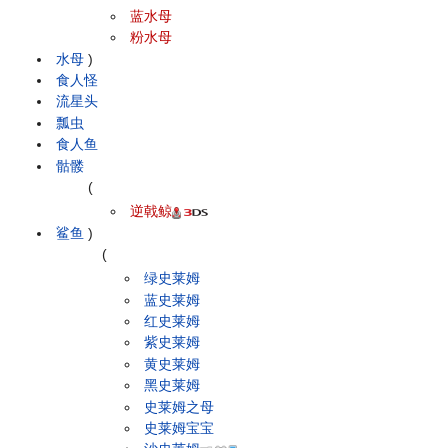
蓝水母
粉水母
水母
)
食人怪
流星头
瓢虫
食人鱼
骷髅
(
逆戟鲸
鲨鱼
)
(
绿史莱姆
蓝史莱姆
红史莱姆
紫史莱姆
黄史莱姆
黑史莱姆
史莱姆之母
史莱姆宝宝