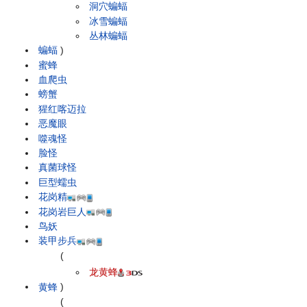
洞穴蝙蝠
冰雪蝙蝠
丛林蝙蝠
蝙蝠
)
蜜蜂
血爬虫
螃蟹
猩红喀迈拉
恶魔眼
噬魂怪
脸怪
真菌球怪
巨型蠕虫
花岗精
花岗岩巨人
鸟妖
装甲步兵
(
龙黄蜂
黄蜂
)
(