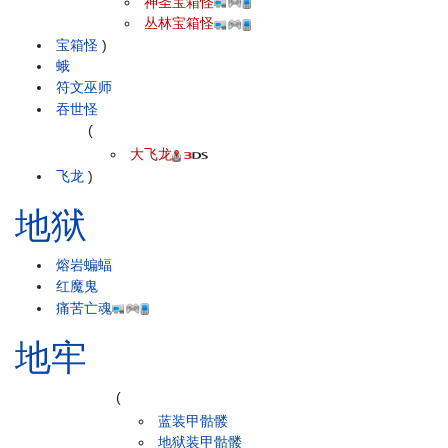
神圣宝箱怪
丛林宝箱怪
宝箱怪
)
蛾
符文巫师
吞世怪
(
大飞龙
飞龙
)
地狱
熔岩蝙蝠
红魔鬼
痛苦亡魂
地牢
(
蓝装甲骷髅
地狱装甲骷髅