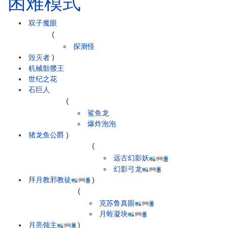
困难模式
双子魔眼
(
探测怪
毁灭者
)
机械骷髅王
世纪之花
石巨人
(
鲨鱼龙
爆炸泡泡
猪龙鱼公爵
)
(
远古幻影妖
幻影弓龙
拜月教邪教徒
)
(
克苏鲁真眼
月蛭凝块
月亮领主
)