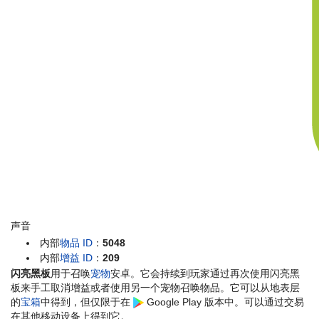
声音
内部
物品 ID
：
5048
内部
增益 ID
：
209
闪亮黑板
用于召唤
宠物
安卓。它会持续到玩家通过再次使用闪亮黑
板来手工取消增益或者使用另一个宠物召唤物品。它可以从地表层
的
宝箱
中得到，但仅限于在
Google Play 版本中。可以通过交易
在其他移动设备上得到它。