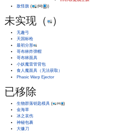
敌怪旗
(
)
)
未实现（
）
无趣弓
天国标枪
最初分形
哥布林炸弹帽
哥布林面具
小妖魔雷管背包
食人魔面具（无法获取）
Phasic Warp Ejector
已移除
生物群落钥匙模具
(
)
金海草
冰之哀伤
神秘包裹
大镰刀