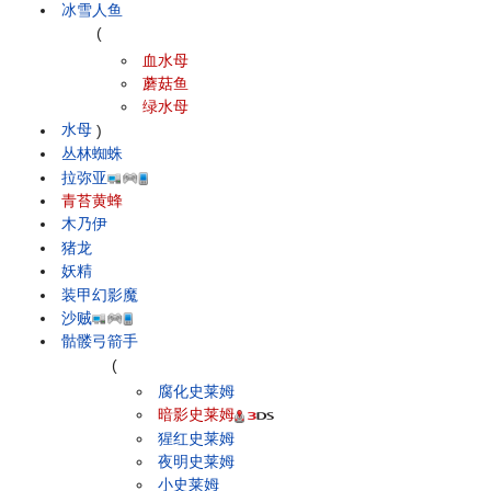
冰雪人鱼
(
血水母
蘑菇鱼
绿水母
水母
)
丛林蜘蛛
拉弥亚
青苔黄蜂
木乃伊
猪龙
妖精
装甲幻影魔
沙贼
骷髅弓箭手
(
腐化史莱姆
暗影史莱姆
猩红史莱姆
夜明史莱姆
小史莱姆