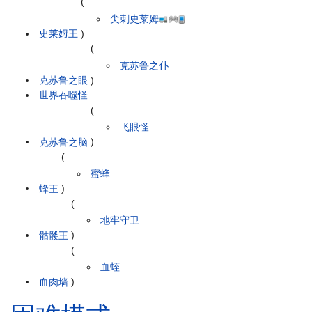
(
尖刺史莱姆
史莱姆王
)
(
克苏鲁之仆
克苏鲁之眼
)
世界吞噬怪
(
飞眼怪
克苏鲁之脑
)
(
蜜蜂
蜂王
)
(
地牢守卫
骷髅王
)
(
血蛭
血肉墙
)