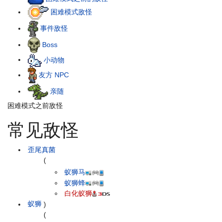
困难模式敌怪
事件敌怪
Boss
小动物
友方 NPC
亲随
困难模式之前敌怪
常见敌怪
歪尾真菌
(
蚁狮马
蚁狮蜂
白化蚁狮
蚁狮
)
(