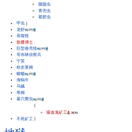
胭脂虫
青壳虫
紫胶虫
甲虫
)
龙虾
吞噬怪
骷髅博士
巨型卷壳怪
哥布林侦察兵
宁芙
粉史莱姆
蝾螈
海蜗牛
乌贼
蒂姆
墓穴爬虫
(
吸血鬼矿工
不死矿工
)