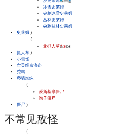
沙史莱姆
冰雪史莱姆
尖刺冰雪史莱姆
丛林史莱姆
尖刺丛林史莱姆
史莱姆
)
(
龙抓人草
抓人草
)
小雪怪
亡灵维京海盗
秃鹰
爬墙蜘蛛
(
爱斯基摩僵尸
孢子僵尸
僵尸
)
不常见敌怪
(