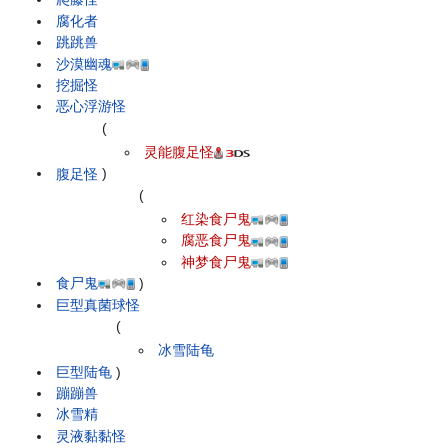
腐化者
跳跳兽
沙漠幽魂
挖掘怪
恶心浮游怪
(
灵能腹足怪
腹足怪
)
(
红染食尸鬼
腐恶食尸鬼
神梦食尸鬼
食尸鬼
)
巨型真菌球怪
(
冰雪陆龟
巨型陆龟
)
蹦蹦兽
冰雪精
灵液黏黏怪