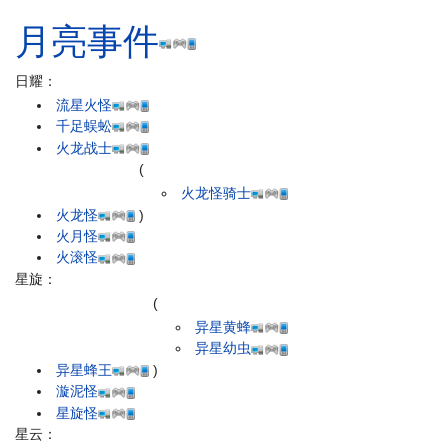
月亮事件
日耀：
流星火怪
千足蜈蚣
火龙战士
(
火龙怪骑士
火龙怪
)
火月怪
火滚怪
星旋：
(
异星黄蜂
异星幼虫
异星蜂王
)
漩泥怪
星旋怪
星云：