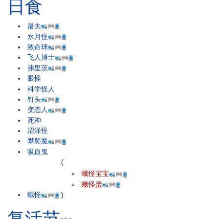
日食
屠夫
水月怪
致命球
飞人博士
弗里茨
眼怪
科学怪人
钉头
变态人
死神
沼泽怪
攀爬魔
吸血鬼
(
蛾怪宝宝
蛾怪蛋
蛾怪
)
复活节