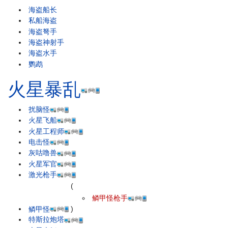
海盗船长
私船海盗
海盗弩手
海盗神射手
海盗水手
鹦鹉
火星暴乱
扰脑怪
火星飞船
火星工程师
电击怪
灰咕噜兽
火星军官
激光枪手
(
鳞甲怪枪手
鳞甲怪
)
特斯拉炮塔