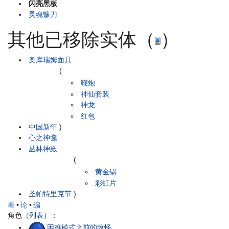
闪亮黑板
灵魂镰刀
其他已移除实体（
）
奥库瑞姆面具
(
鞭炮
神仙套装
神龙
红包
中国新年
)
心之神龛
丛林神殿
(
黄金锅
彩虹片
圣帕特里克节
)
看
•
论
•
编
角色
（列表）
：
困难模式之前的敌怪