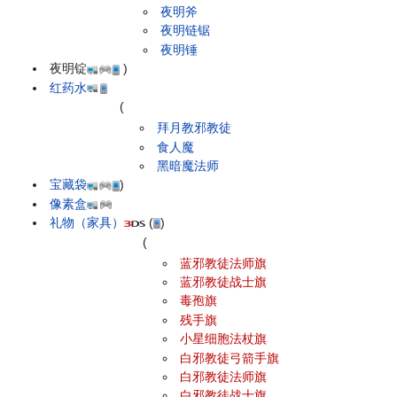
夜明斧
夜明链锯
夜明锤
夜明锭
)
红药水
(
拜月教邪教徒
食人魔
黑暗魔法师
宝藏袋
)
像素盒
礼物（家具）
(
)
(
蓝邪教徒法师旗
蓝邪教徒战士旗
毒孢旗
残手旗
小星细胞法杖旗
白邪教徒弓箭手旗
白邪教徒法师旗
白邪教徒战士旗