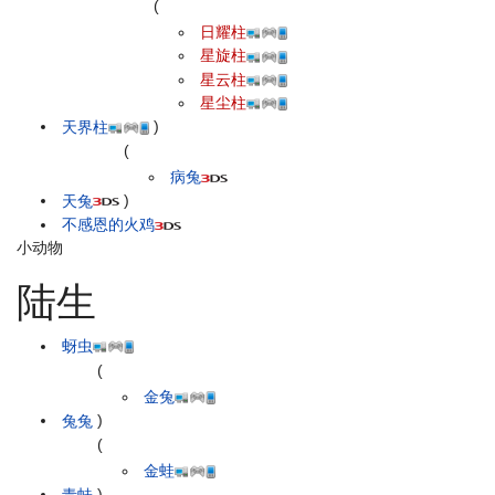
(
日耀柱
星旋柱
星云柱
星尘柱
天界柱
)
(
病兔
天兔
)
不感恩的火鸡
小动物
陆生
蚜虫
(
金兔
兔兔
)
(
金蛙
青蛙
)