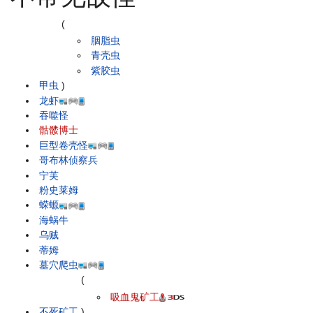
(
胭脂虫
青壳虫
紫胶虫
甲虫
)
龙虾
吞噬怪
骷髅博士
巨型卷壳怪
哥布林侦察兵
宁芙
粉史莱姆
蝾螈
海蜗牛
乌贼
蒂姆
墓穴爬虫
(
吸血鬼矿工
不死矿工
)