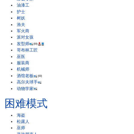
油漆工
护士
树妖
渔夫
军火商
派对女孩
发型师
哥布林工匠
巫医
服装商
机械师
酒馆老板
高尔夫球手
动物学家
困难模式
海盗
松露人
巫师