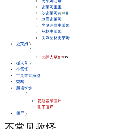
史莱姆之母
史莱姆宝宝
沙史莱姆
冰雪史莱姆
尖刺冰雪史莱姆
丛林史莱姆
尖刺丛林史莱姆
史莱姆
)
(
龙抓人草
抓人草
)
小雪怪
亡灵维京海盗
秃鹰
爬墙蜘蛛
(
爱斯基摩僵尸
孢子僵尸
僵尸
)
不常见敌怪