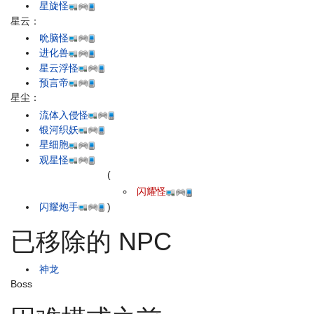
星旋怪
星云：
吮脑怪
进化兽
星云浮怪
预言帝
星尘：
流体入侵怪
银河织妖
星细胞
观星怪
(
闪耀怪
闪耀炮手
)
已移除的 NPC
神龙
Boss