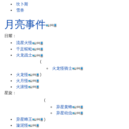
坎卜斯
雪兽
月亮事件
日耀：
流星火怪
千足蜈蚣
火龙战士
(
火龙怪骑士
火龙怪
)
火月怪
火滚怪
星旋：
(
异星黄蜂
异星幼虫
异星蜂王
)
漩泥怪