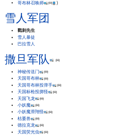
哥布林召唤师
)
雪人军团
戳刺先生
雪人暴徒
巴拉雪人
撒旦军队
神秘传送门
天国哥布林
天国哥布林投弹手
天国标枪投掷怪
天国飞龙
小妖魔
小妖魔滑翔怪
枯萎兽
德拉克龙
天国荧光虫