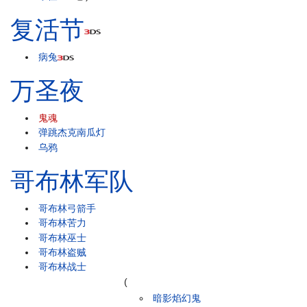
复活节
病兔
万圣夜
鬼魂
弹跳杰克南瓜灯
乌鸦
哥布林军队
哥布林弓箭手
哥布林苦力
哥布林巫士
哥布林盗贼
哥布林战士
(
暗影焰幻鬼