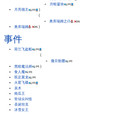
月蛭凝块
月亮领主
)
(
奥库瑞姆之仆
奥库瑞姆
)
事件
荷兰飞盗船
(
撒旦骷髅
黑暗魔法师
)
食人魔
双足翼龙
火星飞碟
哀木
南瓜王
常绿尖叫怪
圣诞坦克
冰雪女王