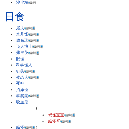
沙尘精
日食
屠夫
水月怪
致命球
飞人博士
弗里茨
眼怪
科学怪人
钉头
变态人
死神
沼泽怪
攀爬魔
吸血鬼
(
蛾怪宝宝
蛾怪蛋
蛾怪
)