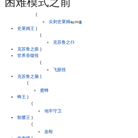
困难模式之前
(
尖刺史莱姆
史莱姆王
)
(
克苏鲁之仆
克苏鲁之眼
)
世界吞噬怪
(
飞眼怪
克苏鲁之脑
)
(
蜜蜂
蜂王
)
(
地牢守卫
骷髅王
)
(
血蛭