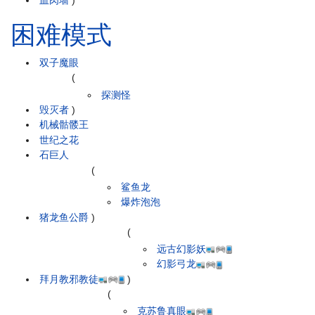
血肉墙
)
困难模式
双子魔眼
(
探测怪
毁灭者
)
机械骷髅王
世纪之花
石巨人
(
鲨鱼龙
爆炸泡泡
猪龙鱼公爵
)
(
远古幻影妖
幻影弓龙
拜月教邪教徒
)
(
克苏鲁真眼