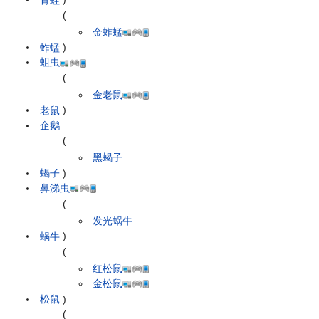
(
金蚱蜢
蚱蜢
)
蛆虫
(
金老鼠
老鼠
)
企鹅
(
黑蝎子
蝎子
)
鼻涕虫
(
发光蜗牛
蜗牛
)
(
红松鼠
金松鼠
松鼠
)
(