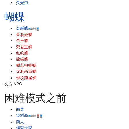
荧光虫
蝴蝶
金蝴蝶
茱莉娅蝶
帝王蝶
紫君王蝶
红纹蝶
硫磺蝶
树若虫蝴蝶
尤利西斯蝶
斑纹燕尾蝶
友方 NPC
困难模式之前
向导
染料商
商人
爆破专家