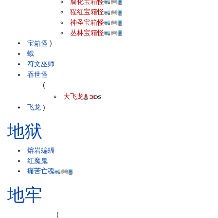
腐化宝箱怪
猩红宝箱怪
神圣宝箱怪
丛林宝箱怪
宝箱怪
)
蛾
符文巫师
吞世怪
(
大飞龙
飞龙
)
地狱
熔岩蝙蝠
红魔鬼
痛苦亡魂
地牢
(