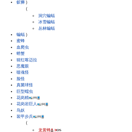
蚁狮
)
(
洞穴蝙蝠
冰雪蝙蝠
丛林蝙蝠
蝙蝠
)
蜜蜂
血爬虫
螃蟹
猩红喀迈拉
恶魔眼
噬魂怪
脸怪
真菌球怪
巨型蠕虫
花岗精
花岗岩巨人
鸟妖
装甲步兵
(
龙黄蜂