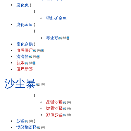
腐化兔
)
(
猩红矿金鱼
腐化金鱼
)
(
毒企鹅
腐化企鹅
)
血腥僵尸
滴滴怪
新娘
僵尸新郎
沙尘暴
(
晶狐沙鲨
噬骨沙鲨
戮血沙鲨
沙鲨
)
愤怒翻滚怪