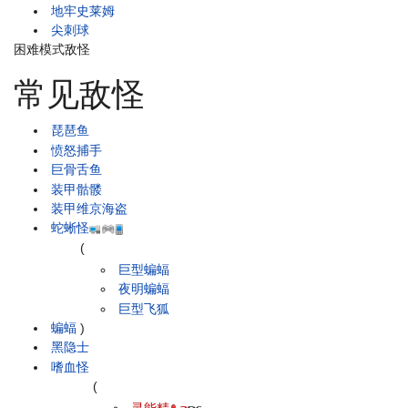
地牢史莱姆
尖刺球
困难模式敌怪
常见敌怪
琵琶鱼
愤怒捕手
巨骨舌鱼
装甲骷髅
装甲维京海盗
蛇蜥怪
(
巨型蝙蝠
夜明蝙蝠
巨型飞狐
蝙蝠
)
黑隐士
嗜血怪
(