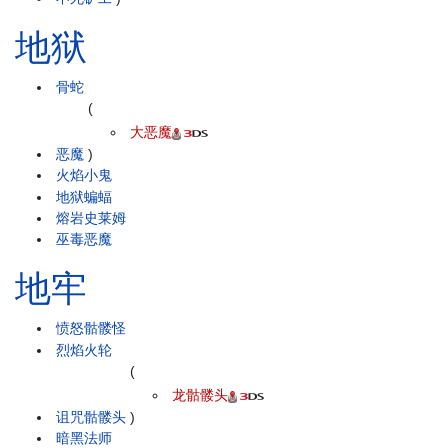
地狱
骨蛇
(
大恶魔
恶魔
)
火焰小鬼
地狱蝙蝠
熔岩史莱姆
巫毒恶魔
地牢
愤怒骷髅怪
烈焰火轮
(
龙骷髅头
诅咒骷髅头
)
暗黑法师