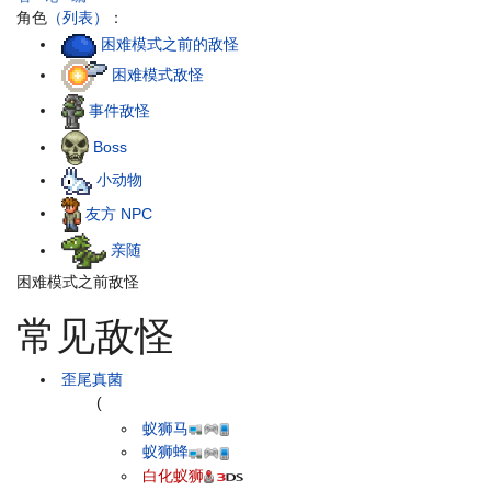
角色
（列表）
：
困难模式之前的敌怪
困难模式敌怪
事件敌怪
Boss
小动物
友方 NPC
亲随
困难模式之前敌怪
常见敌怪
歪尾真菌
(
蚁狮马
蚁狮蜂
白化蚁狮