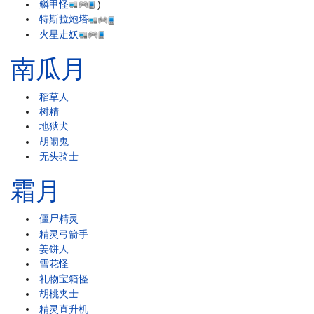
鳞甲怪
)
特斯拉炮塔
火星走妖
南瓜月
稻草人
树精
地狱犬
胡闹鬼
无头骑士
霜月
僵尸精灵
精灵弓箭手
姜饼人
雪花怪
礼物宝箱怪
胡桃夹士
精灵直升机