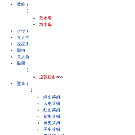
黄蜂
)
(
蓝水母
粉水母
水母
)
食人怪
流星头
瓢虫
食人鱼
骷髅
(
逆戟鲸
鲨鱼
)
(
绿史莱姆
蓝史莱姆
红史莱姆
紫史莱姆
黄史莱姆
黑史莱姆