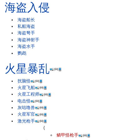
海盗入侵
海盗船长
私船海盗
海盗弩手
海盗神射手
海盗水手
鹦鹉
火星暴乱
扰脑怪
火星飞船
火星工程师
电击怪
灰咕噜兽
火星军官
激光枪手
(
鳞甲怪枪手