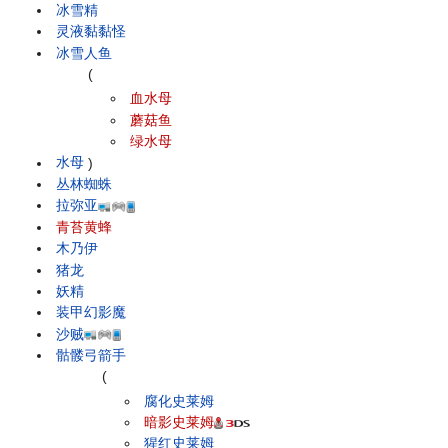
冰雪精
灵液黏黏怪
冰雪人鱼
(
血水母
蘑菇鱼
绿水母
水母
)
丛林蜘蛛
拉弥亚
青苔黄蜂
木乃伊
猪龙
妖精
装甲幻影魔
沙贼
骷髅弓箭手
(
腐化史莱姆
暗影史莱姆
猩红史莱姆