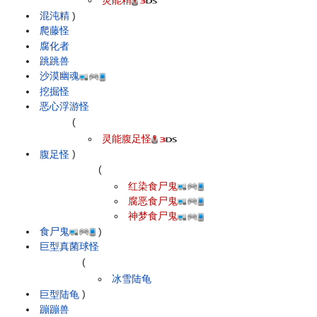
灵能精
混沌精
)
爬藤怪
腐化者
跳跳兽
沙漠幽魂
挖掘怪
恶心浮游怪
(
灵能腹足怪
腹足怪
)
(
红染食尸鬼
腐恶食尸鬼
神梦食尸鬼
食尸鬼
)
巨型真菌球怪
(
冰雪陆龟
巨型陆龟
)
蹦蹦兽