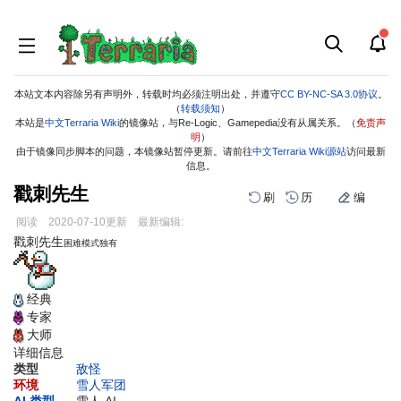
本站文本内容除另有声明外，转载时均必须注明出处，并遵守
CC BY-NC-SA 3.0协议
。
（
转载须知
）
本站是
中文Terraria Wiki
的镜像站，与Re-Logic、Gamepedia没有从属关系。（
免责声
明
）
由于镜像同步脚本的问题，本镜像站暂停更新。请前往
中文Terraria Wiki源站
访问最新
信息。
戳刺先生
刷
历
编
阅读
2020-07-10
更新
最新编辑:
跳
跳
戳刺先生
困难模式独有
到
到
导
搜
航
索
经典
专家
大师
详细信息
类型
敌怪
环境
雪人军团