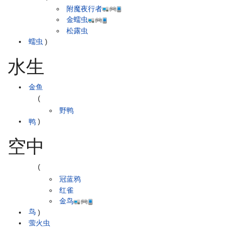
附魔夜行者
金蠕虫
松露虫
蠕虫
)
水生
金鱼
(
野鸭
鸭
)
空中
(
冠蓝鸦
红雀
金鸟
鸟
)
萤火虫