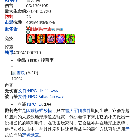
AI 类型
雪人 AI
伤害
65
/
130
/
195
最大生命值
240
/
480
/
720
防御
26
击退
抗性
40%
/
46%
/
52%
戳刺先生旗
敌怪旗
免疫
掉落
钱币
400*
4
1000*
10
物品
掉落率
（数量）
雪块
(5-10)
100%
声音
受伤害
文件:NPC Hit 11.wav
被击杀
文件:NPC Killed 15.wav
内部
NPC ID
:
144
戳刺先生
是
困难模式
敌怪
，只在
雪人军团
事件
期间生成。它会穿越
所遇到的大多数地形来追逐玩家，偶尔会停下来用它的小刀做出一
段相当长的戳刺动作。在攻击玩家时，它会猛冲并在地形上反弹，
使得它难以击中。与其速度和快速反弹战斗的最佳方法可能是用
矛
或恰当的
远程武器
。