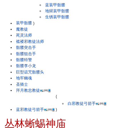
蓝装甲骷髅
地狱装甲骷髅
生锈装甲骷髅
装甲骷髅
)
魔教徒
死灵法师
褴褛邪教徒法师
骷髅突击手
骷髅狙击手
骷髅特警
骷髅李小龙
巨型诅咒骷髅头
地牢幽魂
圣骑士
拜月教忠教徒
(
白邪教徒弓箭手
蓝邪教徒弓箭手
)
丛林蜥蜴神庙