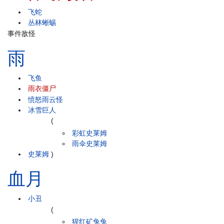
飞蛇
丛林蜥蜴
事件敌怪
雨
飞鱼
雨衣僵尸
愤怒雨云怪
冰雪巨人
(
彩虹史莱姆
雨伞史莱姆
史莱姆
)
血月
小丑
(
猩红矿兔兔