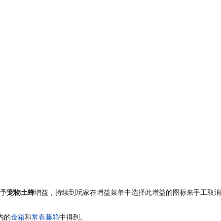
给予
宠物土蜂
增益，持续到玩家在增益菜单中选择此增益的图标来手工取消它
内的
金箱
和
常春藤箱
中得到。