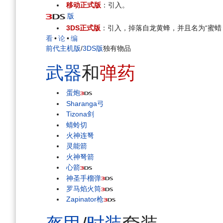
移动正式版
：引入。
版
3DS正式版
：引入，掉落自龙黄蜂，并且名为“蜜蜡（B
看
•
论
•
编
前代主机版
/
3DS版
独有物品
武器
和
弹药
蛋炮
Sharanga弓
Tizona剑
蜻蛉切
火神连弩
灵能箭
火神弩箭
心箭
神圣手榴弹
罗马焰火筒
Zapinator枪