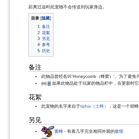
距离过远时此宠物不会传送到玩家身边。
目录
1
备注
2
花絮
3
另见
4
参考
5
历史
备注
此物品曾经名叫‘Honeycomb（蜂窝）’。为了避免
如果此物品处于玩家的物品栏中，在更新时它
花絮
此宠物的名字来自于
tiphia（土蜂）
，这是一个胡蜂
另见
黄蜂
- 有着几乎完全相同外观的
敌怪