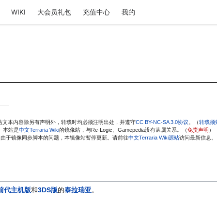
WIKI
大会员礼包
充值中心
我的
站文本内容除另有声明外，转载时均必须注明出处，并遵守
CC BY-NC-SA 3.0协议
。（
转载须
本站是
中文Terraria Wiki
的镜像站，与Re-Logic、Gamepedia没有从属关系。（
免责声明
）
由于镜像同步脚本的问题，本镜像站暂停更新。请前往
中文Terraria Wiki源站
访问最新信息。
前代主机版
和
3DS版
的
泰拉瑞亚
。