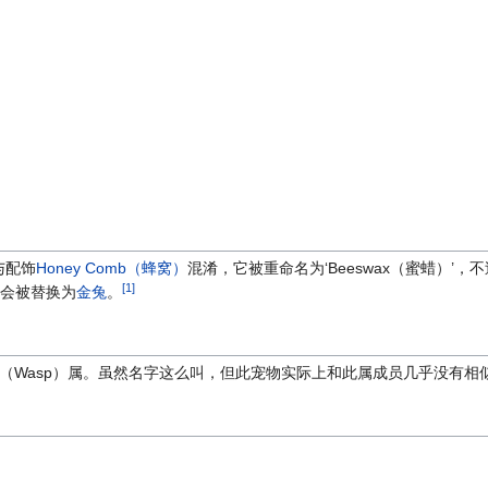
与配饰
Honey Comb（蜂窝）
混淆，它被重命名为‘Beeswax（蜜蜡）’
[1]
会被替换为
金兔
。
（Wasp）属。虽然名字这么叫，但此宠物实际上和此属成员几乎没有相