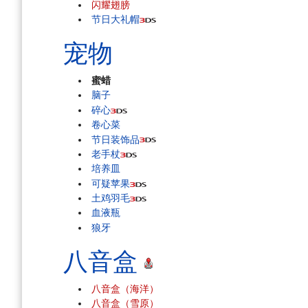
闪耀翅膀
节日大礼帽
宠物
蜜蜡
脑子
碎心
卷心菜
节日装饰品
老手杖
培养皿
可疑苹果
土鸡羽毛
血液瓶
狼牙
八音盒
八音盒（海洋）
八音盒（雪原）