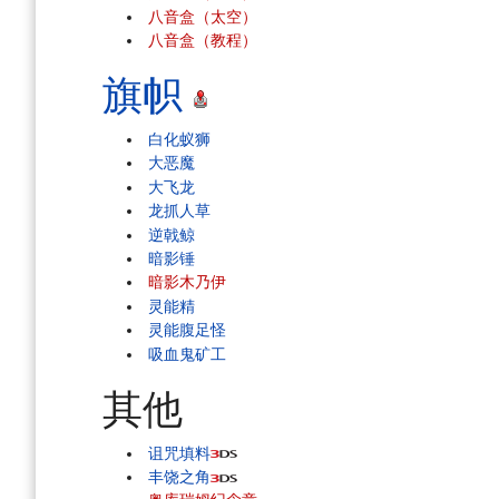
八音盒（太空）
八音盒（教程）
旗帜
白化蚁狮
大恶魔
大飞龙
龙抓人草
逆戟鲸
暗影锤
暗影木乃伊
灵能精
灵能腹足怪
吸血鬼矿工
其他
诅咒填料
丰饶之角