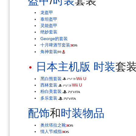
盔甲
/
时装
套装
龙盔甲
泰坦盔甲
灵能盔甲
绝妙套装
George的套装
十月啤酒节套装
角神套装
日本主机版
时装
套
黑白熊套装
Wii U
西林套装
Wii U
粉白美套装
多乐套装
配饰
和
时装物品
奥丝塔拉之靴
情人节戒指