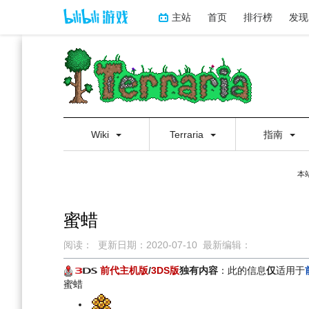
主站
首页
排行榜
发现
Wiki
Terraria
指南
本
蜜蜡
阅读：
更新日期：
2020-07-10
最新编辑：
跳
跳
前代主机版
/
3DS版
独有内容
：此的信息
仅
适用于
到
到
蜜蜡
导
搜