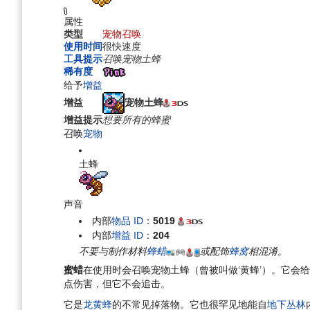
航
索
属性
类型
宠物召唤
使用时间
很快速度
工具提示
召唤宠物土蜂
稀有度
给予
增益
宠物土蜂
增益
增益提示
想要所有的蜂蜜
召唤
宠物
土蜂
声音
内部
物品 ID
：
5019
内部
增益 ID
：
204
不要与制作材料
蜂蜡
或配饰
蜂窝
相混淆。
蜜蜡
在使用时会召唤宠物土蜂（曾被叫做‘黄蜂’）。它会
点伤害，但它不会追击。
它是
龙黄蜂
的不常见掉落物。它也很罕见地能自
地下丛林