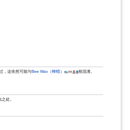
，不过，这依然可能与
Bee Wax（蜂蜡）
相混淆。
似之处。