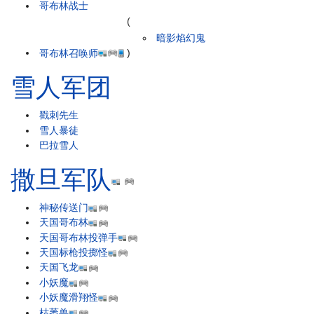
哥布林战士
(
暗影焰幻鬼
哥布林召唤师
)
雪人军团
戳刺先生
雪人暴徒
巴拉雪人
撒旦军队
神秘传送门
天国哥布林
天国哥布林投弹手
天国标枪投掷怪
天国飞龙
小妖魔
小妖魔滑翔怪
枯萎兽