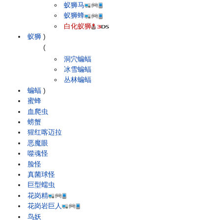
蚁狮马
蚁狮蜂
白化蚁狮
蚁狮
)
(
洞穴蝙蝠
冰雪蝙蝠
丛林蝙蝠
蝙蝠
)
蜜蜂
血爬虫
螃蟹
猩红喀迈拉
恶魔眼
噬魂怪
脸怪
真菌球怪
巨型蠕虫
花岗精
花岗岩巨人
鸟妖