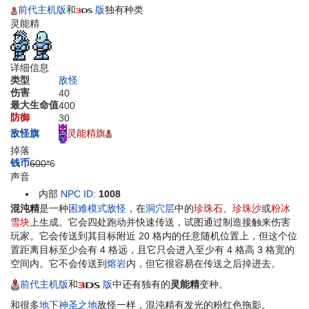
前代主机版
和
版
独有种类
灵能精
详细信息
类型
敌怪
伤害
40
最大生命值
400
防御
30
灵能精旗
敌怪旗
掉落
钱币
600*
6
声音
内部
NPC ID
:
1008
混沌精
是一种
困难模式
敌怪
，在
洞穴
层
中的
珍珠石
、
珍珠沙
或
粉冰
雪块
上生成。它会四处跑动并快速传送，试图通过制造接触来伤害
玩家。它会传送到其目标附近 20 格内的任意随机位置上，但这个位
置距离目标至少会有 4 格远，且它只会进入至少有 4 格高 3 格宽的
空间内。它不会传送到
熔岩
内，但它很容易在传送之后掉进去。
前代主机版
和
版
中还有独有的
灵能精
变种。
和很多
地下神圣之地
敌怪一样，混沌精有发光的粉红色拖影。