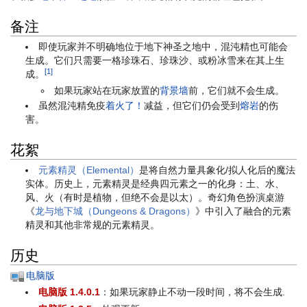
备注
即使玩家并不明确地位于地下神圣之地中，混沌精也可能会
生成。它们只需要一格珍珠石、珍珠沙、或粉冰雪来在其上生
[1]
成。
如果玩家站在玩家放置的
背景墙
前，它们就不会生成。
虽然混沌精免疫
着火了！
减益，但它们仍会受到
熔岩
的伤
害。
花絮
元素精灵（Elemental）
是将自然力量具象化/拟人化后的魔法
实体。历史上，元素精灵是经典四元素之一的化身：土、水、
风、火（有时是植物，但绝不会是以太）。奇幻角色扮演桌游
《
龙与地下城（Dungeons & Dragons）
》中引入了融合的元素
精灵和其他非常规的元素精灵。
历史
电脑版
电脑版 1.4.0.1
：如果玩家静止不动一段时间，将不会生成.