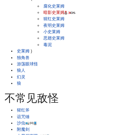
腐化史莱姆
暗影史莱姆
猩红史莱姆
夜明史莱姆
小史莱姆
恶翅史莱姆
毒泥
史莱姆
)
独角兽
游荡眼球怪
狼人
幻灵
狼
不常见敌怪
猩红斧
诅咒锤
沙虫
附魔剑