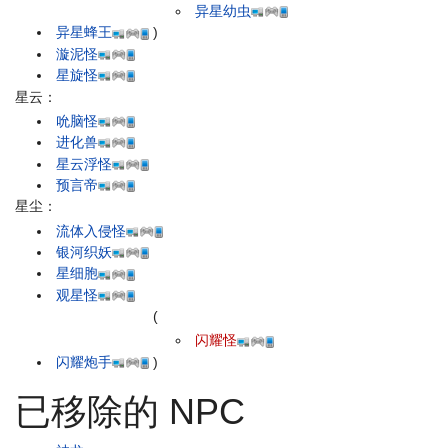
异星幼虫
异星蜂王
)
漩泥怪
星旋怪
星云：
吮脑怪
进化兽
星云浮怪
预言帝
星尘：
流体入侵怪
银河织妖
星细胞
观星怪
(
闪耀怪
闪耀炮手
)
已移除的 NPC