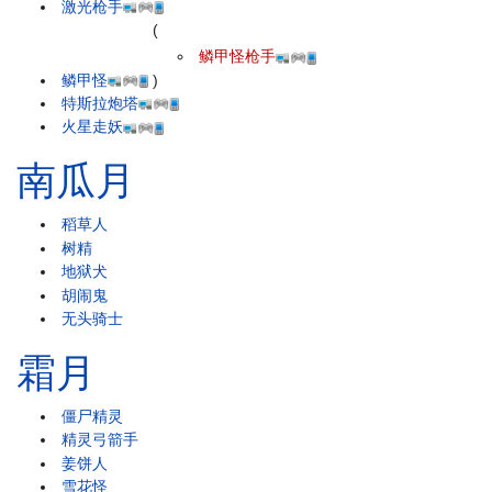
激光枪手
(
鳞甲怪枪手
鳞甲怪
)
特斯拉炮塔
火星走妖
南瓜月
稻草人
树精
地狱犬
胡闹鬼
无头骑士
霜月
僵尸精灵
精灵弓箭手
姜饼人
雪花怪