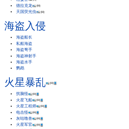
德拉克龙
天国荧光虫
海盗入侵
海盗船长
私船海盗
海盗弩手
海盗神射手
海盗水手
鹦鹉
火星暴乱
扰脑怪
火星飞船
火星工程师
电击怪
灰咕噜兽
火星军官