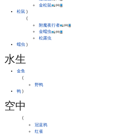
金松鼠
松鼠
)
(
附魔夜行者
金蠕虫
松露虫
蠕虫
)
水生
金鱼
(
野鸭
鸭
)
空中
(
冠蓝鸦
红雀