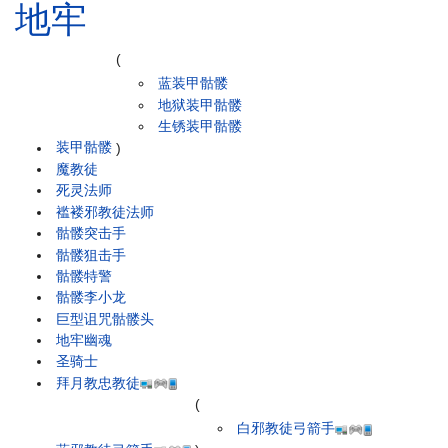
地牢
(
蓝装甲骷髅
地狱装甲骷髅
生锈装甲骷髅
装甲骷髅
)
魔教徒
死灵法师
褴褛邪教徒法师
骷髅突击手
骷髅狙击手
骷髅特警
骷髅李小龙
巨型诅咒骷髅头
地牢幽魂
圣骑士
拜月教忠教徒
(
白邪教徒弓箭手