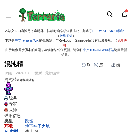
本站文本内容除另有声明外，转载时均必须注明出处，并遵守
CC BY-NC-SA 3.0协议
。
（
转载须知
）
本站是
中文Terraria Wiki
的镜像站，与Re-Logic、Gamepedia没有从属关系。（
免责声
明
）
由于镜像同步脚本的问题，本镜像站暂停更新。请前往
中文Terraria Wiki源站
访问最新
信息。
混沌精
刷
历
编
阅读
2020-07-10
更新
最新编辑:
跳
跳
混沌精
困难模式独有
到
到
导
搜
航
索
经典
专家
大师
详细信息
类型
敌怪
环境
地下神圣之地
AI 类型
战士 AI