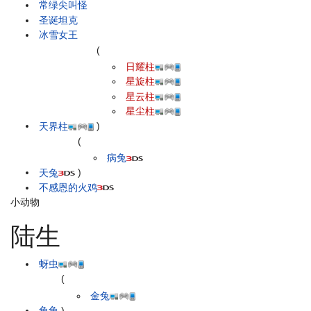
常绿尖叫怪
圣诞坦克
冰雪女王
(
日耀柱
星旋柱
星云柱
星尘柱
天界柱
)
(
病兔
天兔
)
不感恩的火鸡
小动物
陆生
蚜虫
(
金兔
兔兔
)