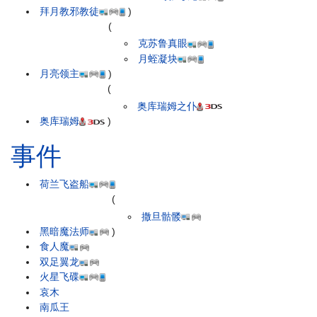
拜月教邪教徒
)
(
克苏鲁真眼
月蛭凝块
月亮领主
)
(
奥库瑞姆之仆
奥库瑞姆
)
事件
荷兰飞盗船
(
撒旦骷髅
黑暗魔法师
)
食人魔
双足翼龙
火星飞碟
哀木
南瓜王