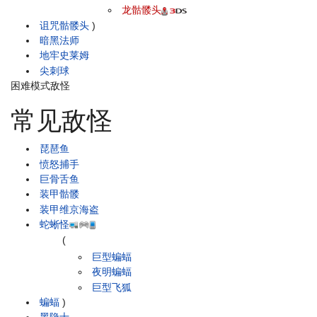
龙骷髅头
诅咒骷髅头
)
暗黑法师
地牢史莱姆
尖刺球
困难模式敌怪
常见敌怪
琵琶鱼
愤怒捕手
巨骨舌鱼
装甲骷髅
装甲维京海盗
蛇蜥怪
(
巨型蝙蝠
夜明蝙蝠
巨型飞狐
蝙蝠
)