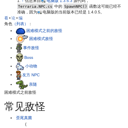
↑
信息来自
电脑版
1.3.5.3
源代码，
中的
函数这可能已经不
Terraria.NPC.cs
SpawnNPC()
准确，因为
电脑版的当前版本已经是 1.4.0.5。
看
•
论
•
编
角色
（列表）
：
困难模式之前的敌怪
困难模式敌怪
事件敌怪
Boss
小动物
友方 NPC
亲随
困难模式之前敌怪
常见敌怪
歪尾真菌
(