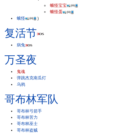
蛾怪宝宝
蛾怪蛋
蛾怪
)
复活节
病兔
万圣夜
鬼魂
弹跳杰克南瓜灯
乌鸦
哥布林军队
哥布林弓箭手
哥布林苦力
哥布林巫士
哥布林盗贼