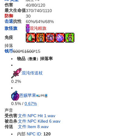
伤害
40
/
80
/
120
最大生命值
370
/
740
/
1110
防御
30
击退
抗性
60%
/
64%
/
68%
混沌精旗
敌怪旗
免疫
掉落
钱币
600*
6
1500*
15
物品
掉落率
（数量）
混沌传送杖
0.2%
恩赐苹果
0.5% /
0.67%
声音
受伤害
文件:NPC Hit 1.wav
被击杀
文件:NPC Killed 6.wav
传送
文件:Item 8.wav
内部
NPC ID
:
120