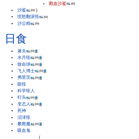
戮血沙鲨
沙鲨
)
愤怒翻滚怪
沙尘精
日食
屠夫
水月怪
致命球
飞人博士
弗里茨
眼怪
科学怪人
钉头
变态人
死神
沼泽怪
攀爬魔
吸血鬼
(