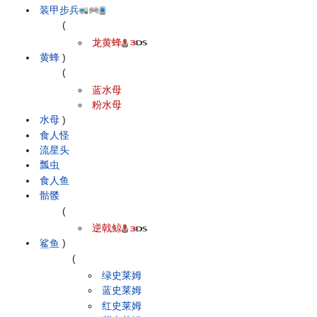
装甲步兵
(
龙黄蜂
黄蜂
)
(
蓝水母
粉水母
水母
)
食人怪
流星头
瓢虫
食人鱼
骷髅
(
逆戟鲸
鲨鱼
)
(
绿史莱姆
蓝史莱姆
红史莱姆