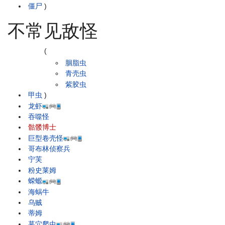
僵尸
)
不常见敌怪
(
胭脂虫
青壳虫
紫胶虫
甲虫
)
龙虾
吞噬怪
骷髅博士
巨型卷壳怪
哥布林侦察兵
宁芙
粉史莱姆
蝾螈
海蜗牛
乌贼
蒂姆
墓穴爬虫