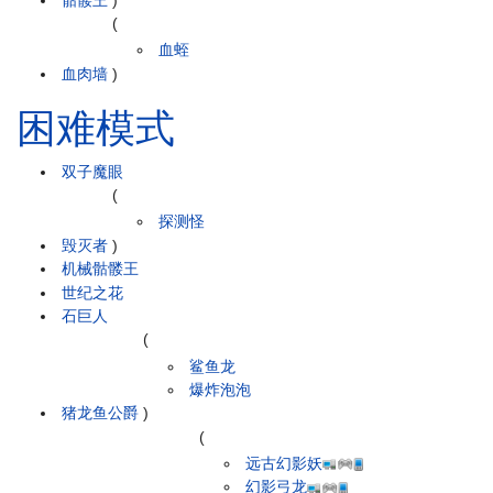
(
血蛭
血肉墙
)
困难模式
双子魔眼
(
探测怪
毁灭者
)
机械骷髅王
世纪之花
石巨人
(
鲨鱼龙
爆炸泡泡
猪龙鱼公爵
)
(
远古幻影妖
幻影弓龙