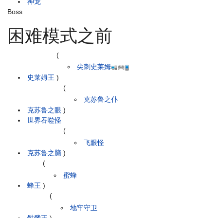
神龙
Boss
困难模式之前
(
尖刺史莱姆
史莱姆王
)
(
克苏鲁之仆
克苏鲁之眼
)
世界吞噬怪
(
飞眼怪
克苏鲁之脑
)
(
蜜蜂
蜂王
)
(
地牢守卫
骷髅王
)