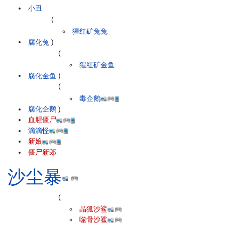
小丑
(
猩红矿兔兔
腐化兔
)
(
猩红矿金鱼
腐化金鱼
)
(
毒企鹅
腐化企鹅
)
血腥僵尸
滴滴怪
新娘
僵尸新郎
沙尘暴
(
晶狐沙鲨
噬骨沙鲨