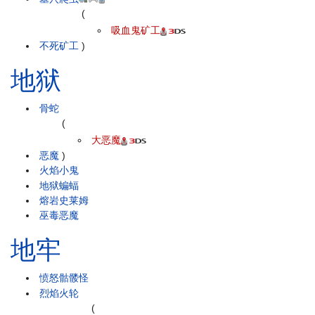
(
吸血鬼矿工
不死矿工
)
地狱
骨蛇
(
大恶魔
恶魔
)
火焰小鬼
地狱蝙蝠
熔岩史莱姆
巫毒恶魔
地牢
愤怒骷髅怪
烈焰火轮
(