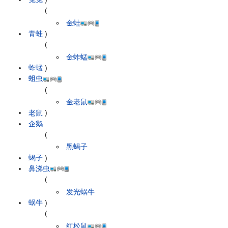
(
金蛙
青蛙
)
(
金蚱蜢
蚱蜢
)
蛆虫
(
金老鼠
老鼠
)
企鹅
(
黑蝎子
蝎子
)
鼻涕虫
(
发光蜗牛
蜗牛
)
(
红松鼠