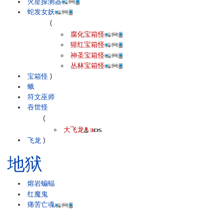
火星探测器
蛇发女妖
(
腐化宝箱怪
猩红宝箱怪
神圣宝箱怪
丛林宝箱怪
宝箱怪
)
蛾
符文巫师
吞世怪
(
大飞龙
飞龙
)
地狱
熔岩蝙蝠
红魔鬼
痛苦亡魂