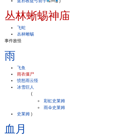
蓝邪教徒弓箭手
)
丛林蜥蜴神庙
飞蛇
丛林蜥蜴
事件敌怪
雨
飞鱼
雨衣僵尸
愤怒雨云怪
冰雪巨人
(
彩虹史莱姆
雨伞史莱姆
史莱姆
)
血月