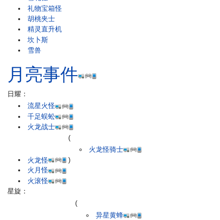
礼物宝箱怪
胡桃夹士
精灵直升机
坎卜斯
雪兽
月亮事件
日耀：
流星火怪
千足蜈蚣
火龙战士
(
火龙怪骑士
火龙怪
)
火月怪
火滚怪
星旋：
(
异星黄蜂