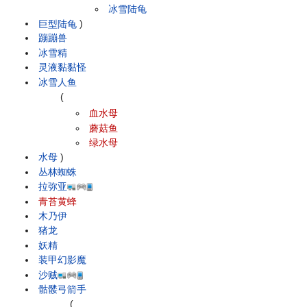
冰雪陆龟
巨型陆龟
)
蹦蹦兽
冰雪精
灵液黏黏怪
冰雪人鱼
(
血水母
蘑菇鱼
绿水母
水母
)
丛林蜘蛛
拉弥亚
青苔黄蜂
木乃伊
猪龙
妖精
装甲幻影魔
沙贼
骷髅弓箭手
(