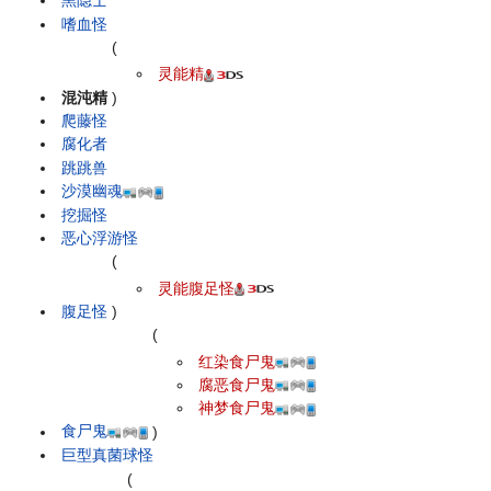
黑隐士
嗜血怪
(
灵能精
混沌精
)
爬藤怪
腐化者
跳跳兽
沙漠幽魂
挖掘怪
恶心浮游怪
(
灵能腹足怪
腹足怪
)
(
红染食尸鬼
腐恶食尸鬼
神梦食尸鬼
食尸鬼
)
巨型真菌球怪
(