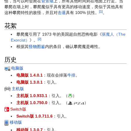
怪，当可以时会爬在
背景墙
上，所有其他时间则在地面上行走。当
攀爬在墙上时，攀爬魔似乎具有更高的移动速度，类似于其他具有
[1]
这种攀爬特性的敌怪，并且对
击退
具有 100% 抗性。
。
花絮
攀爬魔引用了 1973 年的美国超自然恐怖电影《
驱魔人（The
[2]
Exorcist）
》。
根据其
怪物图鉴
内的条目，确认攀爬魔是雌性。
历史
电脑版
电脑版 1.4.0.1
：现在会掉落
牛排
。
电脑版 1.3.0.1
：引入。
主机版
主机版 1.0.933.1
：引入。（
）
主机版 1.0.750.0
：引入。（
）
Switch版
Switch版 1.0.711.6
：引入。
移动版
移动版 1.3.0.7
：引入。