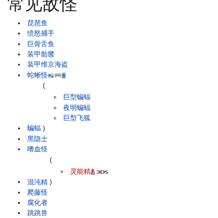
常见敌怪
琵琶鱼
愤怒捕手
巨骨舌鱼
装甲骷髅
装甲维京海盗
蛇蜥怪
(
巨型蝙蝠
夜明蝙蝠
巨型飞狐
蝙蝠
)
黑隐士
嗜血怪
(
灵能精
混沌精
)
爬藤怪
腐化者
跳跳兽