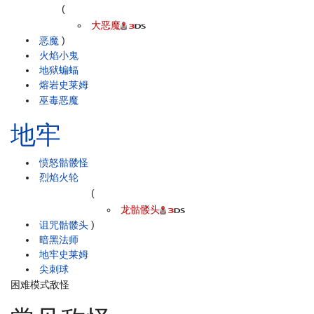
(
大恶魔
恶魔
)
火焰小鬼
地狱蝙蝠
熔岩史莱姆
巫毒恶魔
地牢
愤怒骷髅怪
烈焰火轮
(
龙骷髅头
诅咒骷髅头
)
暗黑法师
地牢史莱姆
尖刺球
困难模式敌怪