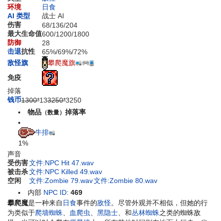
环境
日食
AI 类型
战士 AI
伤害
68
/
136
/
204
最大生命值
600
/
1200
/
1800
防御
28
击退
抗性
65%
/
69%
/
72%
攀爬魔旗
敌怪旗
免疫
掉落
钱币
1300*
13
3250*
32
50
物品
掉落率
（数量）
牛排
1%
声音
受伤害
文件:NPC Hit 47.wav
被击杀
文件:NPC Killed 49.wav
空闲
文件:Zombie 79.wav
文件:Zombie 80.wav
内部
NPC ID
:
469
攀爬魔
是一种来自
日食
事件的
敌怪
。尽管外观并不相似，但她的行
为类似于
爬墙蜘蛛
、
血爬虫
、
黑隐士
、和
丛林蜘蛛
之类的蜘蛛敌