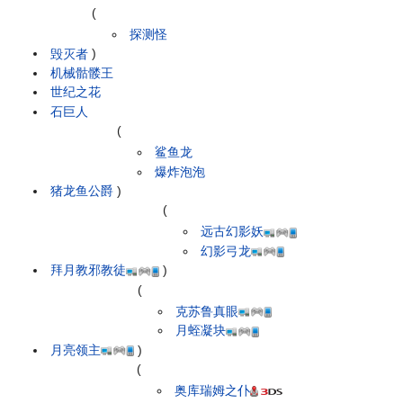
(
探测怪
毁灭者
)
机械骷髅王
世纪之花
石巨人
(
鲨鱼龙
爆炸泡泡
猪龙鱼公爵
)
(
远古幻影妖
幻影弓龙
拜月教邪教徒
)
(
克苏鲁真眼
月蛭凝块
月亮领主
)
(
奥库瑞姆之仆