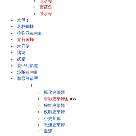
血水母
蘑菇鱼
绿水母
水母
)
丛林蜘蛛
拉弥亚
青苔黄蜂
木乃伊
猪龙
妖精
装甲幻影魔
沙贼
骷髅弓箭手
(
腐化史莱姆
暗影史莱姆
猩红史莱姆
夜明史莱姆
小史莱姆
恶翅史莱姆
毒泥