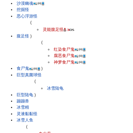
沙漠幽魂
挖掘怪
恶心浮游怪
(
灵能腹足怪
腹足怪
)
(
红染食尸鬼
腐恶食尸鬼
神梦食尸鬼
食尸鬼
)
巨型真菌球怪
(
冰雪陆龟
巨型陆龟
)
蹦蹦兽
冰雪精
灵液黏黏怪
冰雪人鱼
(