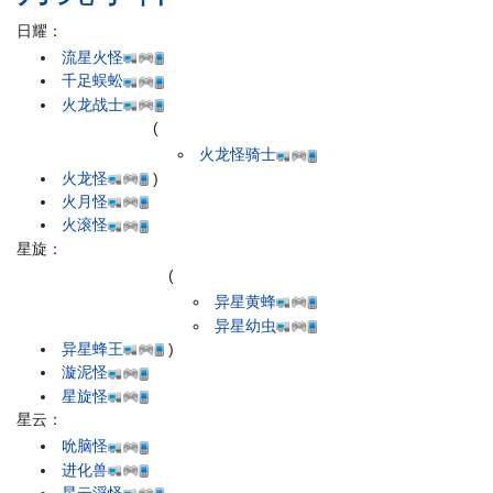
日耀：
流星火怪
千足蜈蚣
火龙战士
(
火龙怪骑士
火龙怪
)
火月怪
火滚怪
星旋：
(
异星黄蜂
异星幼虫
异星蜂王
)
漩泥怪
星旋怪
星云：
吮脑怪
进化兽