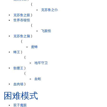
(
克苏鲁之仆
克苏鲁之眼
)
世界吞噬怪
(
飞眼怪
克苏鲁之脑
)
(
蜜蜂
蜂王
)
(
地牢守卫
骷髅王
)
(
血蛭
血肉墙
)
困难模式
双子魔眼