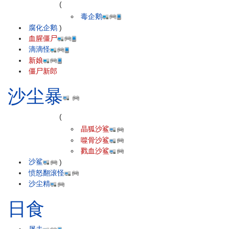
(
毒企鹅
腐化企鹅
)
血腥僵尸
滴滴怪
新娘
僵尸新郎
沙尘暴
(
晶狐沙鲨
噬骨沙鲨
戮血沙鲨
沙鲨
)
愤怒翻滚怪
沙尘精
日食