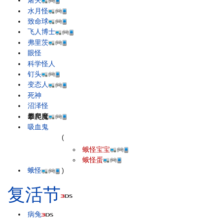
屠夫
水月怪
致命球
飞人博士
弗里茨
眼怪
科学怪人
钉头
变态人
死神
沼泽怪
攀爬魔
吸血鬼
(
蛾怪宝宝
蛾怪蛋
蛾怪
)
复活节
病兔