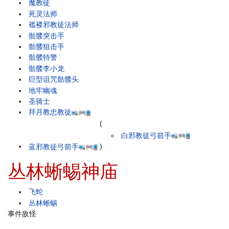
魔教徒
死灵法师
褴褛邪教徒法师
骷髅突击手
骷髅狙击手
骷髅特警
骷髅李小龙
巨型诅咒骷髅头
地牢幽魂
圣骑士
拜月教忠教徒
(
白邪教徒弓箭手
蓝邪教徒弓箭手
)
丛林蜥蜴神庙
飞蛇
丛林蜥蜴
事件敌怪