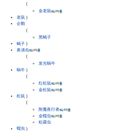
(
金老鼠
老鼠
)
企鹅
(
黑蝎子
蝎子
)
鼻涕虫
(
发光蜗牛
蜗牛
)
(
红松鼠
金松鼠
松鼠
)
(
附魔夜行者
金蠕虫
松露虫
蠕虫
)