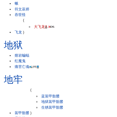
蛾
符文巫师
吞世怪
(
大飞龙
飞龙
)
地狱
熔岩蝙蝠
红魔鬼
痛苦亡魂
地牢
(
蓝装甲骷髅
地狱装甲骷髅
生锈装甲骷髅
装甲骷髅
)