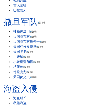
戳刺先生
雪人暴徒
巴拉雪人
撒旦军队
神秘传送门
天国哥布林
天国哥布林投弹手
天国标枪投掷怪
天国飞龙
小妖魔
小妖魔滑翔怪
枯萎兽
德拉克龙
天国荧光虫
海盗入侵
海盗船长
私船海盗