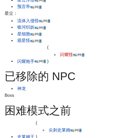
星云浮怪
预言帝
星尘：
流体入侵怪
银河织妖
星细胞
观星怪
(
闪耀怪
闪耀炮手
)
已移除的 NPC
神龙
Boss
困难模式之前
(
尖刺史莱姆
史莱姆王
)