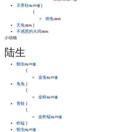
天界柱
)
(
病兔
天兔
)
不感恩的火鸡
小动物
陆生
蚜虫
(
金兔
兔兔
)
(
金蛙
青蛙
)
(
金蚱蜢
蚱蜢
)
蛆虫