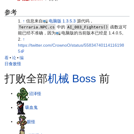
参考
↑
信息来自
电脑版
1.3.5.3
源代码，
中的
函数这可
Terraria.NPC.cs
AI_003_Fighters()
能已经不准确，因为
电脑版的当前版本已经是 1.4.0.5。
↑
https://twitter.com/CrownoO/status/55834740114116198
5
看
•
论
•
编
日食敌怪
打败全部
机械 Boss
前
沼泽怪
吸血鬼
眼怪