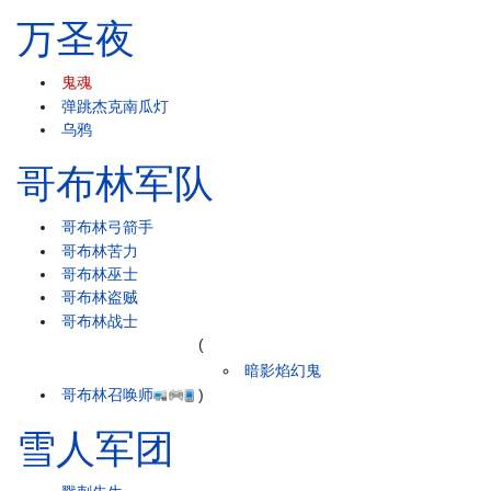
万圣夜
鬼魂
弹跳杰克南瓜灯
乌鸦
哥布林军队
哥布林弓箭手
哥布林苦力
哥布林巫士
哥布林盗贼
哥布林战士
(
暗影焰幻鬼
哥布林召唤师
)
雪人军团