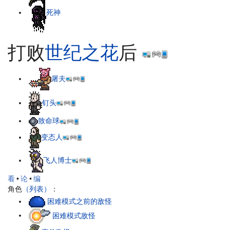
死神
打败
世纪之花
后
屠夫
钉头
致命球
变态人
飞人博士
看
•
论
•
编
角色
（列表）
：
困难模式之前的敌怪
困难模式敌怪