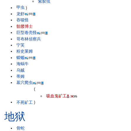
紫胶虫
甲虫
)
龙虾
吞噬怪
骷髅博士
巨型卷壳怪
哥布林侦察兵
宁芙
粉史莱姆
蝾螈
海蜗牛
乌贼
蒂姆
墓穴爬虫
(
吸血鬼矿工
不死矿工
)
地狱
骨蛇