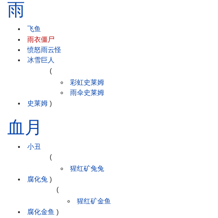
雨
飞鱼
雨衣僵尸
愤怒雨云怪
冰雪巨人
(
彩虹史莱姆
雨伞史莱姆
史莱姆
)
血月
小丑
(
猩红矿兔兔
腐化兔
)
(
猩红矿金鱼
腐化金鱼
)