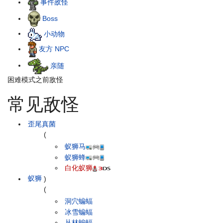
事件敌怪
Boss
小动物
友方 NPC
亲随
困难模式之前敌怪
常见敌怪
歪尾真菌
(
蚁狮马
蚁狮蜂
白化蚁狮
蚁狮
)
(
洞穴蝙蝠
冰雪蝙蝠
丛林蝙蝠