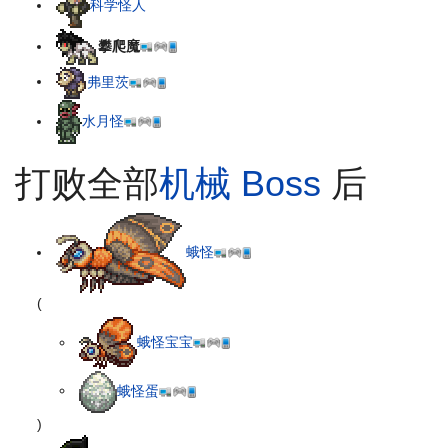
科学怪人
攀爬魔
弗里茨
水月怪
打败全部
机械 Boss
后
蛾怪
(
蛾怪宝宝
蛾怪蛋
)