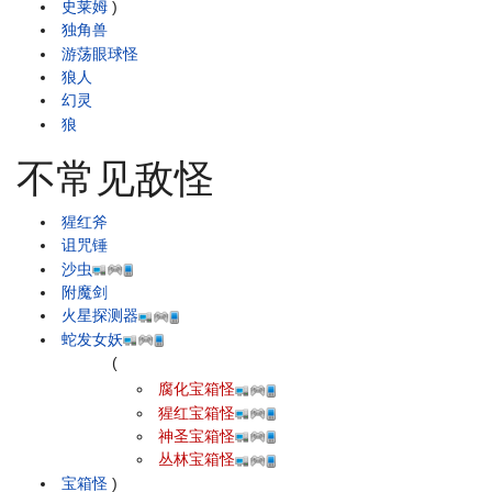
史莱姆
)
独角兽
游荡眼球怪
狼人
幻灵
狼
不常见敌怪
猩红斧
诅咒锤
沙虫
附魔剑
火星探测器
蛇发女妖
(
腐化宝箱怪
猩红宝箱怪
神圣宝箱怪
丛林宝箱怪
宝箱怪
)