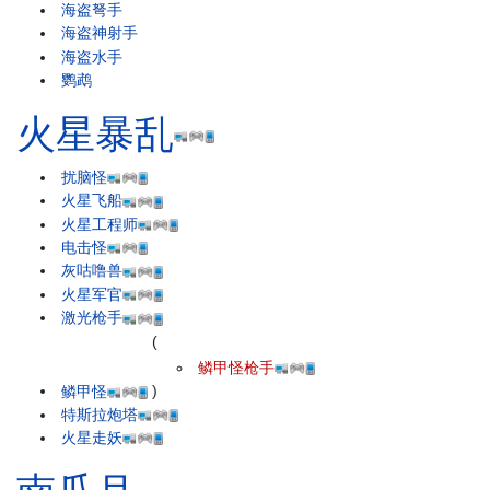
海盗弩手
海盗神射手
海盗水手
鹦鹉
火星暴乱
扰脑怪
火星飞船
火星工程师
电击怪
灰咕噜兽
火星军官
激光枪手
(
鳞甲怪枪手
鳞甲怪
)
特斯拉炮塔
火星走妖