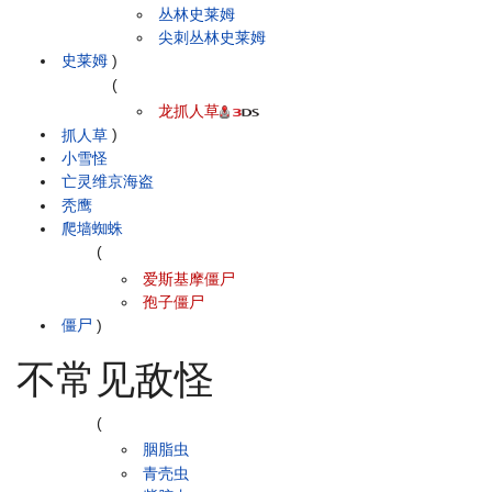
丛林史莱姆
尖刺丛林史莱姆
史莱姆
)
(
龙抓人草
抓人草
)
小雪怪
亡灵维京海盗
秃鹰
爬墙蜘蛛
(
爱斯基摩僵尸
孢子僵尸
僵尸
)
不常见敌怪
(
胭脂虫
青壳虫