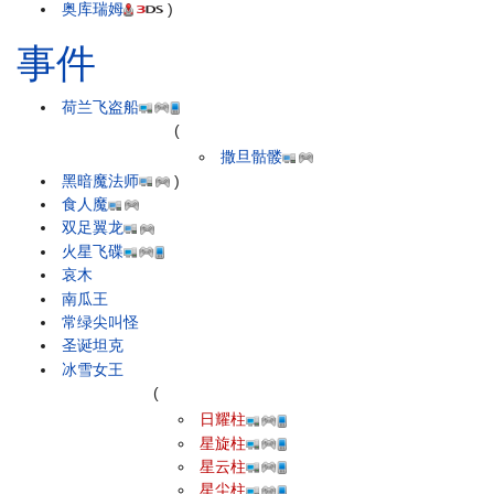
奥库瑞姆
)
事件
荷兰飞盗船
(
撒旦骷髅
黑暗魔法师
)
食人魔
双足翼龙
火星飞碟
哀木
南瓜王
常绿尖叫怪
圣诞坦克
冰雪女王
(
日耀柱
星旋柱
星云柱
星尘柱