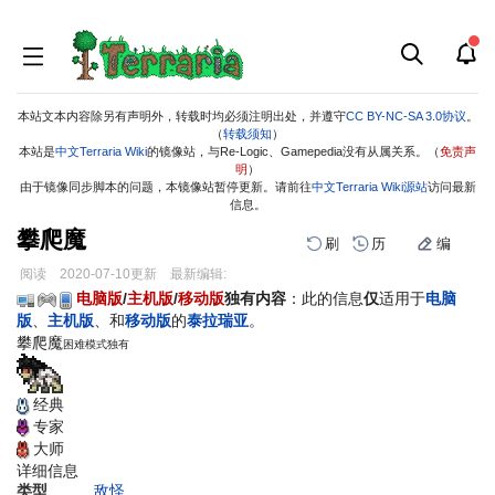
本站文本内容除另有声明外，转载时均必须注明出处，并遵守
CC BY-NC-SA 3.0协议
。
（
转载须知
）
本站是
中文Terraria Wiki
的镜像站，与Re-Logic、Gamepedia没有从属关系。（
免责声
明
）
由于镜像同步脚本的问题，本镜像站暂停更新。请前往
中文Terraria Wiki源站
访问最新
信息。
攀爬魔
刷
历
编
阅读
2020-07-10
更新
最新编辑:
跳
跳
电脑版
/
主机版
/
移动版
独有内容
：此的信息
仅
适用于
电脑
到
到
版
、
主机版
、和
移动版
的
泰拉瑞亚
。
导
搜
攀爬魔
困难模式独有
航
索
经典
专家
大师
详细信息
类型
敌怪