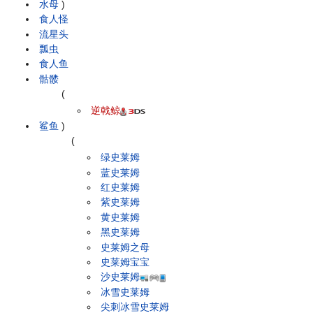
水母
)
食人怪
流星头
瓢虫
食人鱼
骷髅
(
逆戟鲸
鲨鱼
)
(
绿史莱姆
蓝史莱姆
红史莱姆
紫史莱姆
黄史莱姆
黑史莱姆
史莱姆之母
史莱姆宝宝
沙史莱姆
冰雪史莱姆
尖刺冰雪史莱姆