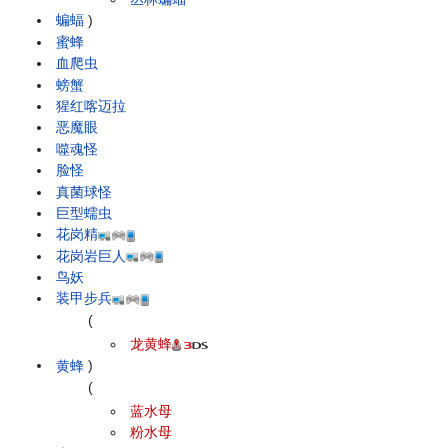
蝙蝠
)
蜜蜂
血爬虫
螃蟹
猩红喀迈拉
恶魔眼
噬魂怪
脸怪
真菌球怪
巨型蠕虫
花岗精
花岗岩巨人
鸟妖
装甲步兵
(
龙黄蜂
黄蜂
)
(
蓝水母
粉水母