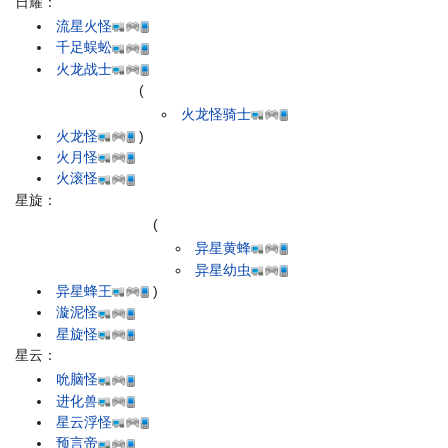
日耀：
流星火怪
千足蜈蚣
火龙战士
(
火龙怪骑士
火龙怪
)
火月怪
火滚怪
星旋：
(
异星黄蜂
异星幼虫
异星蜂王
)
漩泥怪
星旋怪
星云：
吮脑怪
进化兽
星云浮怪
预言帝