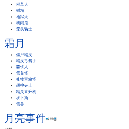
稻草人
树精
地狱犬
胡闹鬼
无头骑士
霜月
僵尸精灵
精灵弓箭手
姜饼人
雪花怪
礼物宝箱怪
胡桃夹士
精灵直升机
坎卜斯
雪兽
月亮事件