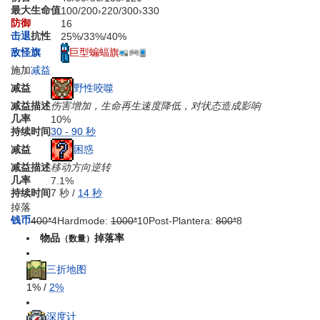
最大生命值
100
/
200
›
220
/
300
›
330
防御
16
击退
抗性
25%
/
33%
/
40%
巨型蝙蝠旗
敌怪旗
施加
减益
野性咬噬
减益
减益描述
伤害增加，生命再生速度降低，对状态造成影响
几率
10%
持续时间
30 - 90 秒
困惑
减益
减益描述
移动方向逆转
几率
7.1%
持续时间
7 秒 /
14 秒
掉落
钱币
400*
4
Hardmode:
1000*
10
Post-Plantera:
800*
8
物品
掉落率
（数量）
三折地图
1% /
2%
深度计