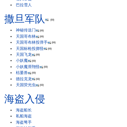
巴拉雪人
撒旦军队
神秘传送门
天国哥布林
天国哥布林投弹手
天国标枪投掷怪
天国飞龙
小妖魔
小妖魔滑翔怪
枯萎兽
德拉克龙
天国荧光虫
海盗入侵
海盗船长
私船海盗
海盗弩手