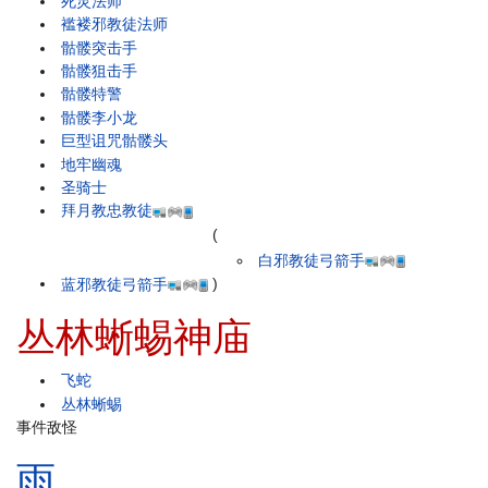
死灵法师
褴褛邪教徒法师
骷髅突击手
骷髅狙击手
骷髅特警
骷髅李小龙
巨型诅咒骷髅头
地牢幽魂
圣骑士
拜月教忠教徒
(
白邪教徒弓箭手
蓝邪教徒弓箭手
)
丛林蜥蜴神庙
飞蛇
丛林蜥蜴
事件敌怪
雨