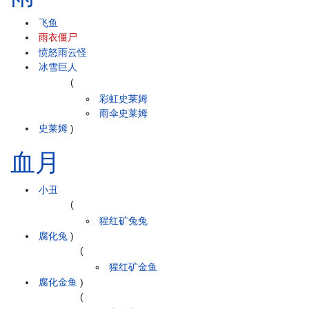
飞鱼
雨衣僵尸
愤怒雨云怪
冰雪巨人
(
彩虹史莱姆
雨伞史莱姆
史莱姆
)
血月
小丑
(
猩红矿兔兔
腐化兔
)
(
猩红矿金鱼
腐化金鱼
)
(