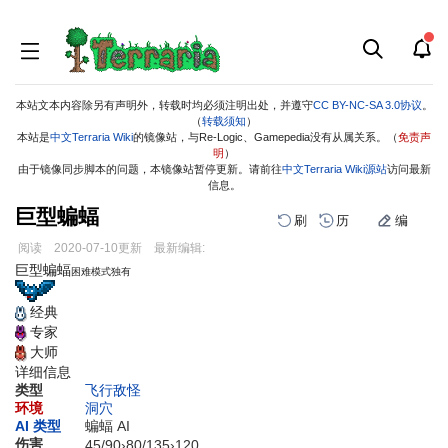
本站文本内容除另有声明外，转载时均必须注明出处，并遵守
CC BY-NC-SA 3.0协议
。
（
转载须知
）
本站是
中文Terraria Wiki
的镜像站，与Re-Logic、Gamepedia没有从属关系。（
免责声
明
）
由于镜像同步脚本的问题，本镜像站暂停更新。请前往
中文Terraria Wiki源站
访问最新
信息。
巨型蝙蝠
刷
历
编
阅读
2020-07-10
更新
最新编辑:
跳
跳
巨型蝙蝠
困难模式独有
到
到
导
搜
经典
航
索
专家
大师
详细信息
类型
飞行敌怪
环境
洞穴
AI 类型
蝙蝠 AI
伤害
45
/
90
›
80
/
135
›
120