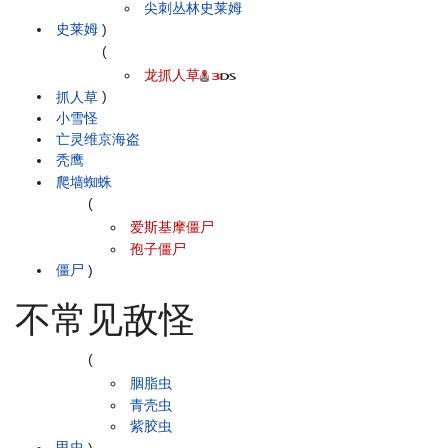
尖刺丛林史莱姆
史莱姆
)
(
龙抓人草
抓人草
)
小雪怪
亡灵维京海盗
秃鹰
爬墙蜘蛛
(
爱斯基摩僵尸
孢子僵尸
僵尸
)
不常见敌怪
(
胭脂虫
青壳虫
紫胶虫
甲虫
)