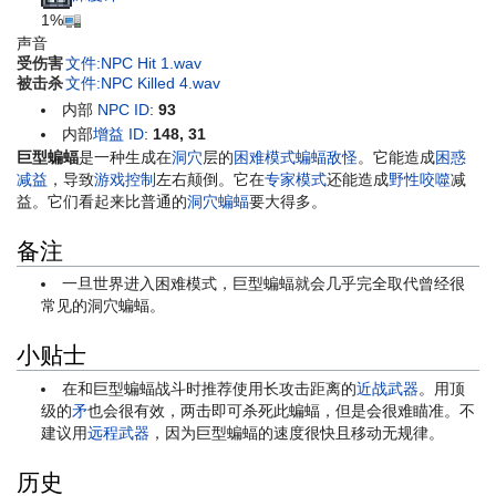
1%
声音
受伤害
文件:NPC Hit 1.wav
被击杀
文件:NPC Killed 4.wav
内部
NPC ID
:
93
内部
增益 ID
:
148, 31
巨型蝙蝠
是一种生成在
洞穴
层的
困难模式
蝙蝠
敌怪
。它能造成
困惑
减益
，导致
游戏控制
左右颠倒。它在
专家模式
还能造成
野性咬噬
减
益。它们看起来比普通的
洞穴蝙蝠
要大得多。
备注
一旦世界进入困难模式，巨型蝙蝠就会几乎完全取代曾经很
常见的洞穴蝙蝠。
小贴士
在和巨型蝙蝠战斗时推荐使用长攻击距离的
近战武器
。用顶
级的
矛
也会很有效，两击即可杀死此蝙蝠，但是会很难瞄准。不
建议用
远程武器
，因为巨型蝙蝠的速度很快且移动无规律。
历史