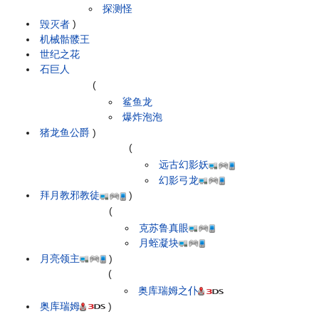
探测怪
毁灭者
)
机械骷髅王
世纪之花
石巨人
(
鲨鱼龙
爆炸泡泡
猪龙鱼公爵
)
(
远古幻影妖
幻影弓龙
拜月教邪教徒
)
(
克苏鲁真眼
月蛭凝块
月亮领主
)
(
奥库瑞姆之仆
奥库瑞姆
)