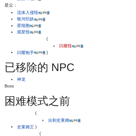
星尘：
流体入侵怪
银河织妖
星细胞
观星怪
(
闪耀怪
闪耀炮手
)
已移除的 NPC
神龙
Boss
困难模式之前
(
尖刺史莱姆
史莱姆王
)
(