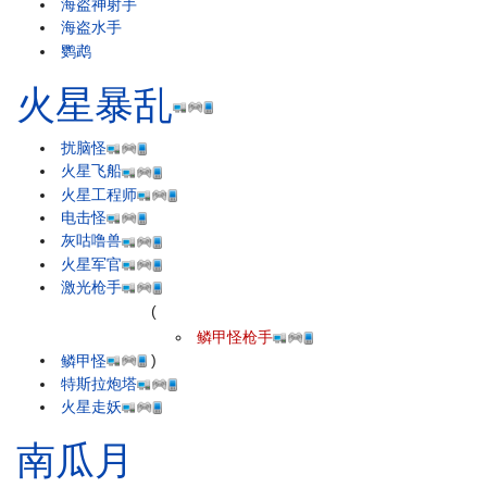
海盗神射手
海盗水手
鹦鹉
火星暴乱
扰脑怪
火星飞船
火星工程师
电击怪
灰咕噜兽
火星军官
激光枪手
(
鳞甲怪枪手
鳞甲怪
)
特斯拉炮塔
火星走妖
南瓜月