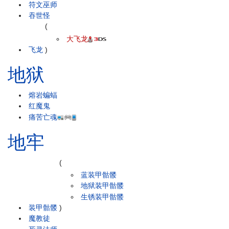
符文巫师
吞世怪
(
大飞龙
飞龙
)
地狱
熔岩蝙蝠
红魔鬼
痛苦亡魂
地牢
(
蓝装甲骷髅
地狱装甲骷髅
生锈装甲骷髅
装甲骷髅
)
魔教徒