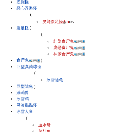
挖掘怪
恶心浮游怪
(
灵能腹足怪
腹足怪
)
(
红染食尸鬼
腐恶食尸鬼
神梦食尸鬼
食尸鬼
)
巨型真菌球怪
(
冰雪陆龟
巨型陆龟
)
蹦蹦兽
冰雪精
灵液黏黏怪
冰雪人鱼
(
血水母
蘑菇鱼