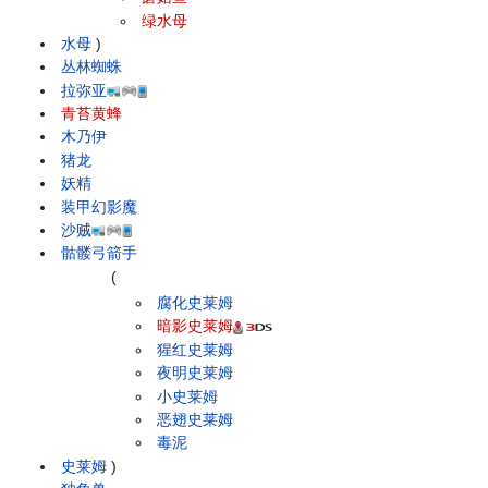
绿水母
水母
)
丛林蜘蛛
拉弥亚
青苔黄蜂
木乃伊
猪龙
妖精
装甲幻影魔
沙贼
骷髅弓箭手
(
腐化史莱姆
暗影史莱姆
猩红史莱姆
夜明史莱姆
小史莱姆
恶翅史莱姆
毒泥
史莱姆
)