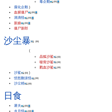
毒企鹅
腐化企鹅
)
血腥僵尸
滴滴怪
新娘
僵尸新郎
沙尘暴
(
晶狐沙鲨
噬骨沙鲨
戮血沙鲨
沙鲨
)
愤怒翻滚怪
沙尘精
日食
屠夫
水月怪