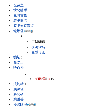
琵琶鱼
愤怒捕手
巨骨舌鱼
装甲骷髅
装甲维京海盗
蛇蜥怪
(
巨型蝙蝠
夜明蝙蝠
巨型飞狐
蝙蝠
)
黑隐士
嗜血怪
(
灵能精
混沌精
)
爬藤怪
腐化者
跳跳兽
沙漠幽魂