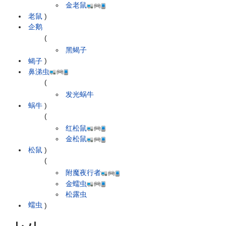
金老鼠
老鼠
)
企鹅
(
黑蝎子
蝎子
)
鼻涕虫
(
发光蜗牛
蜗牛
)
(
红松鼠
金松鼠
松鼠
)
(
附魔夜行者
金蠕虫
松露虫
蠕虫
)