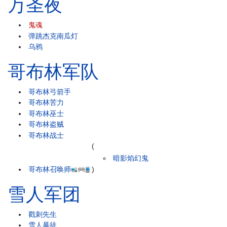
万圣夜
鬼魂
弹跳杰克南瓜灯
乌鸦
哥布林军队
哥布林弓箭手
哥布林苦力
哥布林巫士
哥布林盗贼
哥布林战士
(
暗影焰幻鬼
哥布林召唤师
)
雪人军团
戳刺先生
雪人暴徒