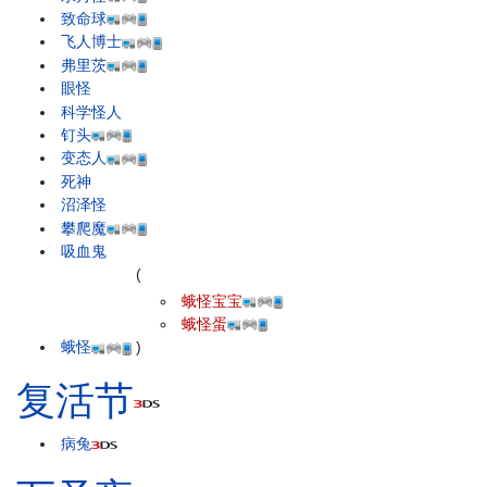
致命球
飞人博士
弗里茨
眼怪
科学怪人
钉头
变态人
死神
沼泽怪
攀爬魔
吸血鬼
(
蛾怪宝宝
蛾怪蛋
蛾怪
)
复活节
病兔