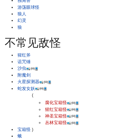
独角兽
游荡眼球怪
狼人
幻灵
狼
不常见敌怪
猩红斧
诅咒锤
沙虫
附魔剑
火星探测器
蛇发女妖
(
腐化宝箱怪
猩红宝箱怪
神圣宝箱怪
丛林宝箱怪
宝箱怪
)
蛾