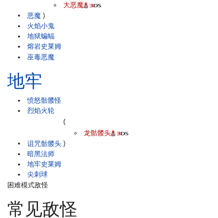
大恶魔
恶魔
)
火焰小鬼
地狱蝙蝠
熔岩史莱姆
巫毒恶魔
地牢
愤怒骷髅怪
烈焰火轮
(
龙骷髅头
诅咒骷髅头
)
暗黑法师
地牢史莱姆
尖刺球
困难模式敌怪
常见敌怪