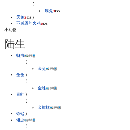
(
病兔
天兔
)
不感恩的火鸡
小动物
陆生
蚜虫
(
金兔
兔兔
)
(
金蛙
青蛙
)
(
金蚱蜢
蚱蜢
)
蛆虫
(