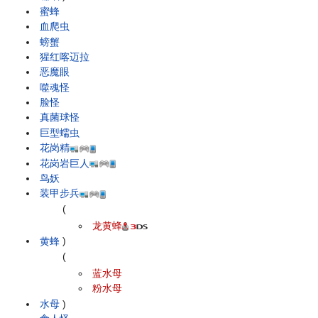
蜜蜂
血爬虫
螃蟹
猩红喀迈拉
恶魔眼
噬魂怪
脸怪
真菌球怪
巨型蠕虫
花岗精
花岗岩巨人
鸟妖
装甲步兵
(
龙黄蜂
黄蜂
)
(
蓝水母
粉水母
水母
)