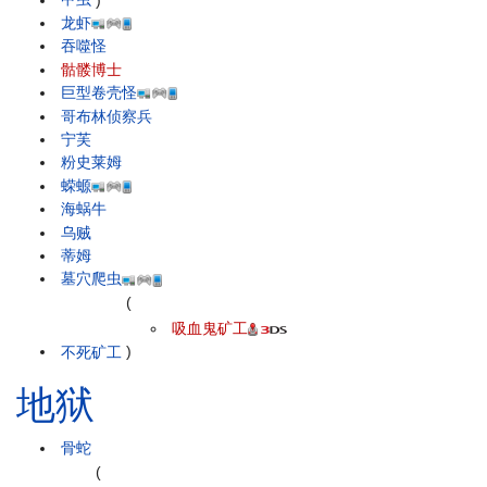
龙虾
吞噬怪
骷髅博士
巨型卷壳怪
哥布林侦察兵
宁芙
粉史莱姆
蝾螈
海蜗牛
乌贼
蒂姆
墓穴爬虫
(
吸血鬼矿工
不死矿工
)
地狱
骨蛇
(