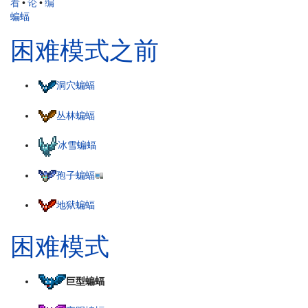
看
•
论
•
编
蝙蝠
困难模式之前
洞穴蝙蝠
丛林蝙蝠
冰雪蝙蝠
孢子蝙蝠
地狱蝙蝠
困难模式
巨型蝙蝠