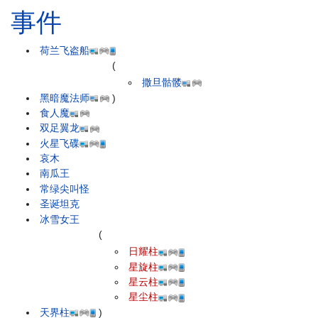
事件
荷兰飞盗船
(
撒旦骷髅
黑暗魔法师
)
食人魔
双足翼龙
火星飞碟
哀木
南瓜王
常绿尖叫怪
圣诞坦克
冰雪女王
(
日耀柱
星旋柱
星云柱
星尘柱
天界柱
)