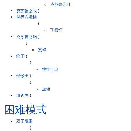
克苏鲁之仆
克苏鲁之眼
)
世界吞噬怪
(
飞眼怪
克苏鲁之脑
)
(
蜜蜂
蜂王
)
(
地牢守卫
骷髅王
)
(
血蛭
血肉墙
)
困难模式
双子魔眼
(