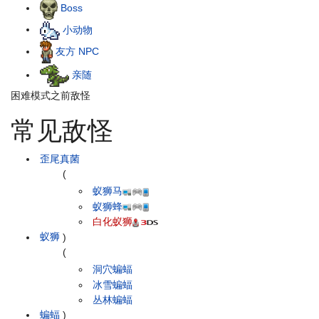
Boss
小动物
友方 NPC
亲随
困难模式之前敌怪
常见敌怪
歪尾真菌
(
蚁狮马
蚁狮蜂
白化蚁狮
蚁狮
)
(
洞穴蝙蝠
冰雪蝙蝠
丛林蝙蝠
蝙蝠
)