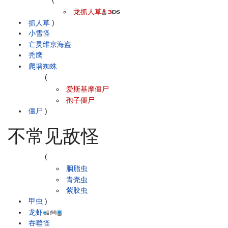
龙抓人草
抓人草
)
小雪怪
亡灵维京海盗
秃鹰
爬墙蜘蛛
(
爱斯基摩僵尸
孢子僵尸
僵尸
)
不常见敌怪
(
胭脂虫
青壳虫
紫胶虫
甲虫
)
龙虾
吞噬怪