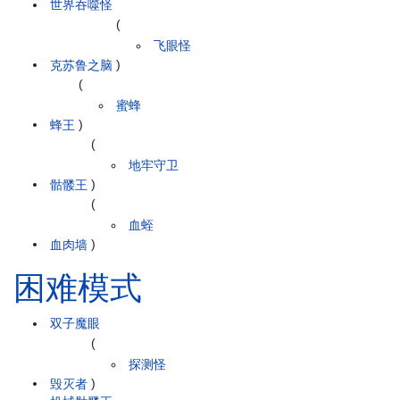
世界吞噬怪
(
飞眼怪
克苏鲁之脑
)
(
蜜蜂
蜂王
)
(
地牢守卫
骷髅王
)
(
血蛭
血肉墙
)
困难模式
双子魔眼
(
探测怪
毁灭者
)