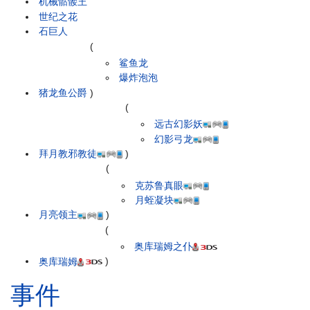
机械骷髅王
世纪之花
石巨人
(
鲨鱼龙
爆炸泡泡
猪龙鱼公爵
)
(
远古幻影妖
幻影弓龙
拜月教邪教徒
)
(
克苏鲁真眼
月蛭凝块
月亮领主
)
(
奥库瑞姆之仆
奥库瑞姆
)
事件