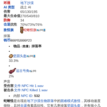
环境
地下沙漠
AI 类型
战士 AI
伤害
65
/
130
/
195
最大生命值
270
/
540
/
810
防御
34
击退
抗性
70%
/
73%
/
76%
蛇蜥怪旗
敌怪旗
掉落
钱币
800*
8
2000*
20
物品
掉落率
（数量）
坚固头盔
33.3%
远古号角
2%
声音
受伤害
文件:NPC Hit 1.wav
被击杀
文件:NPC Killed 1.wav
内部
NPC ID
:
532
蛇蜥怪
是出现在
地下沙漠
生物群落
中的
困难模式
敌怪
，其移动速度
很快，且对
击退
有着高抗性。它有几率掉落
坚固头盔
，并有很小几