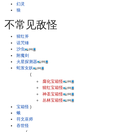
幻灵
狼
不常见敌怪
猩红斧
诅咒锤
沙虫
附魔剑
火星探测器
蛇发女妖
(
腐化宝箱怪
猩红宝箱怪
神圣宝箱怪
丛林宝箱怪
宝箱怪
)
蛾
符文巫师
吞世怪
(