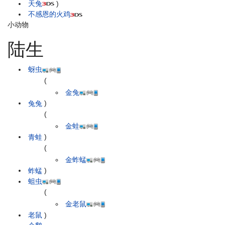
天兔
)
不感恩的火鸡
小动物
陆生
蚜虫
(
金兔
兔兔
)
(
金蛙
青蛙
)
(
金蚱蜢
蚱蜢
)
蛆虫
(
金老鼠
老鼠
)