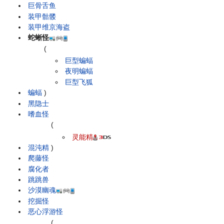
巨骨舌鱼
装甲骷髅
装甲维京海盗
蛇蜥怪
(
巨型蝙蝠
夜明蝙蝠
巨型飞狐
蝙蝠
)
黑隐士
嗜血怪
(
灵能精
混沌精
)
爬藤怪
腐化者
跳跳兽
沙漠幽魂
挖掘怪
恶心浮游怪
(