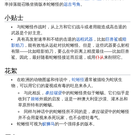
率掉落能召唤坐骑版本蛇蜥怪的
远古号角
。
小贴士
与蛇蜥怪作战时，从上方和它们战斗或者用能造成高击退的
武器是个好主意。
具有高发射速率和不错的击退的
远程武器
，比如
巨兽鲨
或
暗
影焰刀
，能有效地从远处对抗蛇蜥怪。但是，这些武器要么射程
有限——比如暗影焰刀，要么在中距离上精度最佳——比如巨兽
鲨。因此，最好随着蛇蜥怪接近而后退，或用
仆从
来削弱它。
花絮
在欧洲的动物图鉴和传说中，
蛇蜥怪
通常被描绘为蛇状生
物，可以用它们的凝视或有毒的吐息来杀人。
与此相反，
泰拉瑞亚
中的蛇蜥怪类似于蜥蜴。它们似乎是
收到了
棘蜥
外观的启发，这是一种澳大利亚沙漠、灌木丛和
草原所特有的蜥蜴。
同样与神话中的蛇蜥怪所不同的是，
泰拉瑞亚
中的蛇蜥怪
并不会用凝视来杀死玩家，也不会喷吐毒气。
蛇蜥怪可视为
蚁狮马
的一个强得多的版本。