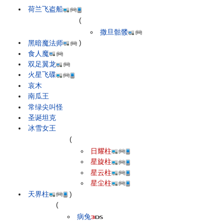
荷兰飞盗船
(
撒旦骷髅
黑暗魔法师
)
食人魔
双足翼龙
火星飞碟
哀木
南瓜王
常绿尖叫怪
圣诞坦克
冰雪女王
(
日耀柱
星旋柱
星云柱
星尘柱
天界柱
)
(
病兔