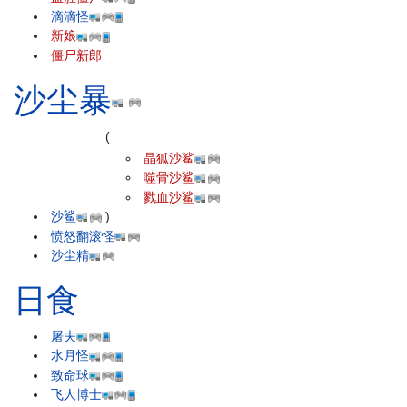
滴滴怪
新娘
僵尸新郎
沙尘暴
(
晶狐沙鲨
噬骨沙鲨
戮血沙鲨
沙鲨
)
愤怒翻滚怪
沙尘精
日食
屠夫
水月怪
致命球
飞人博士