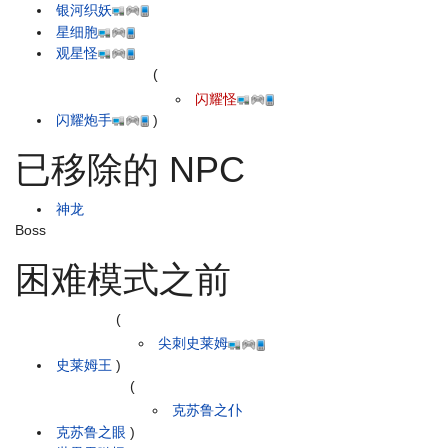
银河织妖
星细胞
观星怪
(
闪耀怪
闪耀炮手
)
已移除的 NPC
神龙
Boss
困难模式之前
(
尖刺史莱姆
史莱姆王
)
(
克苏鲁之仆
克苏鲁之眼
)