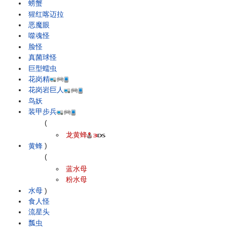
螃蟹
猩红喀迈拉
恶魔眼
噬魂怪
脸怪
真菌球怪
巨型蠕虫
花岗精
花岗岩巨人
鸟妖
装甲步兵
(
龙黄蜂
黄蜂
)
(
蓝水母
粉水母
水母
)
食人怪
流星头
瓢虫