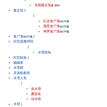
灵能腹足怪
腹足怪
)
(
红染食尸鬼
腐恶食尸鬼
神梦食尸鬼
食尸鬼
)
巨型真菌球怪
(
冰雪陆龟
巨型陆龟
)
蹦蹦兽
冰雪精
灵液黏黏怪
冰雪人鱼
(
血水母
蘑菇鱼
绿水母
水母
)