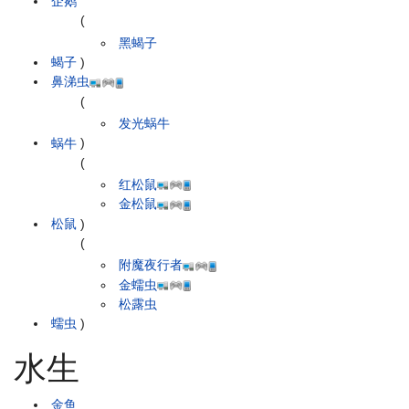
企鹅
(
黑蝎子
蝎子
)
鼻涕虫
(
发光蜗牛
蜗牛
)
(
红松鼠
金松鼠
松鼠
)
(
附魔夜行者
金蠕虫
松露虫
蠕虫
)
水生
金鱼