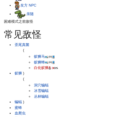
友方 NPC
亲随
困难模式之前敌怪
常见敌怪
歪尾真菌
(
蚁狮马
蚁狮蜂
白化蚁狮
蚁狮
)
(
洞穴蝙蝠
冰雪蝙蝠
丛林蝙蝠
蝙蝠
)
蜜蜂
血爬虫