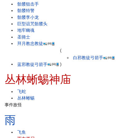
骷髅狙击手
骷髅特警
骷髅李小龙
巨型诅咒骷髅头
地牢幽魂
圣骑士
拜月教忠教徒
(
白邪教徒弓箭手
蓝邪教徒弓箭手
)
丛林蜥蜴神庙
飞蛇
丛林蜥蜴
事件敌怪
雨
飞鱼