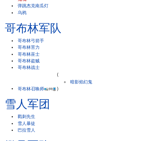
弹跳杰克南瓜灯
乌鸦
哥布林军队
哥布林弓箭手
哥布林苦力
哥布林巫士
哥布林盗贼
哥布林战士
(
暗影焰幻鬼
哥布林召唤师
)
雪人军团
戳刺先生
雪人暴徒
巴拉雪人