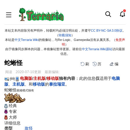
本站文本内容除另有声明外，转载时均必须注明出处，并遵守
CC BY-NC-SA 3.0协议
。
（
转载须知
）
本站是
中文Terraria Wiki
的镜像站，与Re-Logic、Gamepedia没有从属关系。（
免责声
明
）
由于镜像同步脚本的问题，本镜像站暂停更新。请前往
中文Terraria Wiki源站
访问最新
信息。
蛇蜥怪
刷
历
编
阅读
2020-07-10
更新
最新编辑:
跳
跳
电脑版
/
主机版
/
移动版
独有内容
：此的信息
仅
适用于
电脑
到
到
版
、
主机版
、和
移动版
的
泰拉瑞亚
。
导
搜
蛇蜥怪
困难模式独有
航
索
经典
专家
大师
详细信息
类型
敌怪