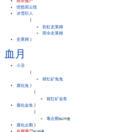
雨衣僵尸
愤怒雨云怪
冰雪巨人
(
彩虹史莱姆
雨伞史莱姆
史莱姆
)
血月
小丑
(
猩红矿兔兔
腐化兔
)
(
猩红矿金鱼
腐化金鱼
)
(
毒企鹅
腐化企鹅
)
血腥僵尸