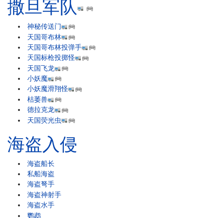
撒旦军队
神秘传送门
天国哥布林
天国哥布林投弹手
天国标枪投掷怪
天国飞龙
小妖魔
小妖魔滑翔怪
枯萎兽
德拉克龙
天国荧光虫
海盗入侵
海盗船长
私船海盗
海盗弩手
海盗神射手
海盗水手
鹦鹉