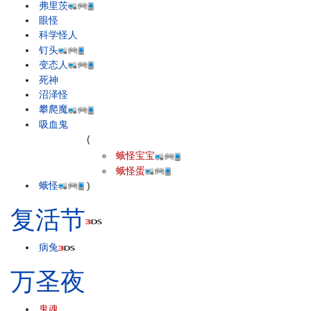
弗里茨
眼怪
科学怪人
钉头
变态人
死神
沼泽怪
攀爬魔
吸血鬼
(
蛾怪宝宝
蛾怪蛋
蛾怪
)
复活节
病兔
万圣夜
鬼魂