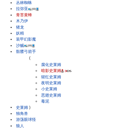
丛林蜘蛛
拉弥亚
青苔黄蜂
木乃伊
猪龙
妖精
装甲幻影魔
沙贼
骷髅弓箭手
(
腐化史莱姆
暗影史莱姆
猩红史莱姆
夜明史莱姆
小史莱姆
恶翅史莱姆
毒泥
史莱姆
)
独角兽
游荡眼球怪
狼人