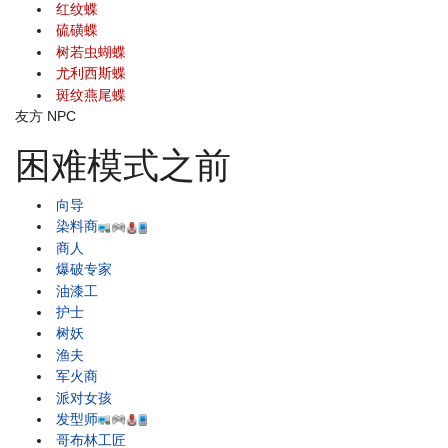
红纹蝶
硫磺蝶
树若虫蝴蝶
尤利西斯蝶
斑纹燕尾蝶
友方 NPC
困难模式之前
向导
染料商
商人
爆破专家
油漆工
护士
树妖
渔夫
军火商
派对女孩
发型师
哥布林工匠