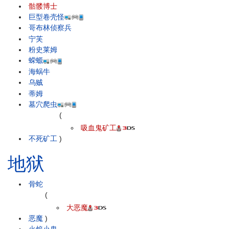
骷髅博士
巨型卷壳怪
哥布林侦察兵
宁芙
粉史莱姆
蝾螈
海蜗牛
乌贼
蒂姆
墓穴爬虫
(
吸血鬼矿工
不死矿工
)
地狱
骨蛇
(
大恶魔
恶魔
)