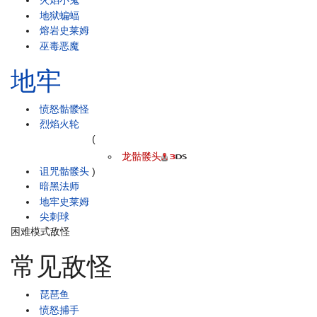
火焰小鬼
地狱蝙蝠
熔岩史莱姆
巫毒恶魔
地牢
愤怒骷髅怪
烈焰火轮
(
龙骷髅头
诅咒骷髅头
)
暗黑法师
地牢史莱姆
尖刺球
困难模式敌怪
常见敌怪
琵琶鱼
愤怒捕手