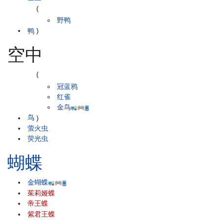
(
野鸭
鸭
)
空中
(
冠蓝鸦
红雀
金鸟
鸟
)
萤火虫
荧光虫
蝴蝶
金蝴蝶
茱莉娅蝶
帝王蝶
紫君王蝶