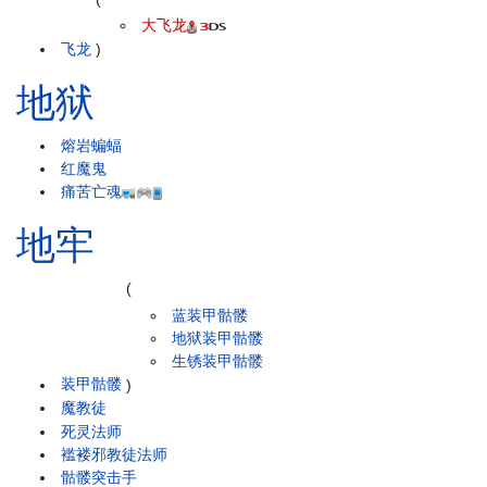
大飞龙
飞龙
)
地狱
熔岩蝙蝠
红魔鬼
痛苦亡魂
地牢
(
蓝装甲骷髅
地狱装甲骷髅
生锈装甲骷髅
装甲骷髅
)
魔教徒
死灵法师
褴褛邪教徒法师
骷髅突击手