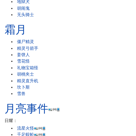
地狱犬
胡闹鬼
无头骑士
霜月
僵尸精灵
精灵弓箭手
姜饼人
雪花怪
礼物宝箱怪
胡桃夹士
精灵直升机
坎卜斯
雪兽
月亮事件
日耀：
流星火怪
千足蜈蚣