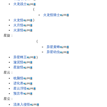
火龙战士
(
火龙怪骑士
火龙怪
)
火月怪
火滚怪
星旋：
(
异星黄蜂
异星幼虫
异星蜂王
)
漩泥怪
星旋怪
星云：
吮脑怪
进化兽
星云浮怪
预言帝
星尘：
流体入侵怪