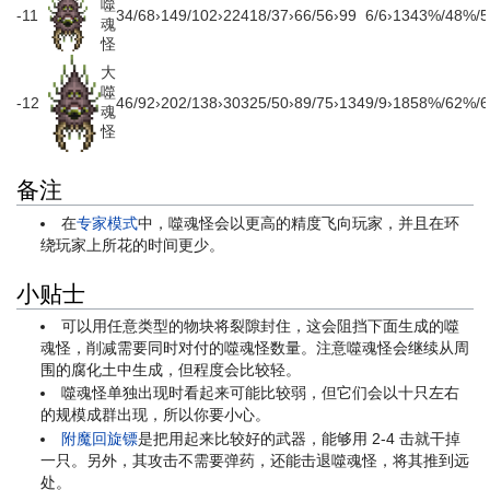
噬
-11
34
/
68
›
149
/
102
›
224
18
/
37
›
66
/
56
›
99
6
/
6
›
13
43%
/
48%
/
魂
怪
大
噬
-12
46
/
92
›
202
/
138
›
303
25
/
50
›
89
/
75
›
134
9
/
9
›
18
58%
/
62%
/
魂
怪
备注
在
专家模式
中，噬魂怪会以更高的精度飞向玩家，并且在环
绕玩家上所花的时间更少。
小贴士
可以用任意类型的物块将裂隙封住，这会阻挡下面生成的噬
魂怪，削减需要同时对付的噬魂怪数量。注意噬魂怪会继续从周
围的腐化土中生成，但程度会比较轻。
噬魂怪单独出现时看起来可能比较弱，但它们会以十只左右
的规模成群出现，所以你要小心。
附魔回旋镖
是把用起来比较好的武器，能够用 2-4 击就干掉
一只。另外，其攻击不需要弹药，还能击退噬魂怪，将其推到远
处。