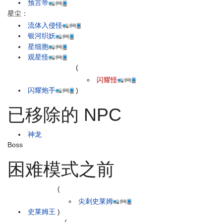
预言帝
星尘：
流体入侵怪
银河织妖
星细胞
观星怪
(
闪耀怪
闪耀炮手
)
已移除的 NPC
神龙
Boss
困难模式之前
(
尖刺史莱姆
史莱姆王
)