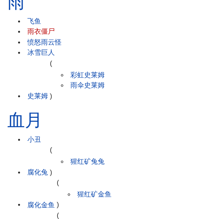
雨
飞鱼
雨衣僵尸
愤怒雨云怪
冰雪巨人
(
彩虹史莱姆
雨伞史莱姆
史莱姆
)
血月
小丑
(
猩红矿兔兔
腐化兔
)
(
猩红矿金鱼
腐化金鱼
)
(