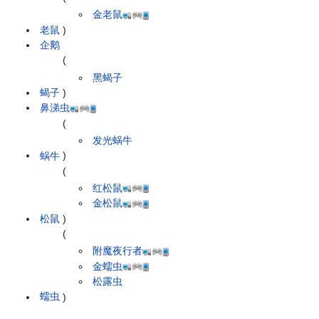
金老鼠
老鼠
)
企鹅
(
黑蝎子
蝎子
)
鼻涕虫
(
发光蜗牛
蜗牛
)
(
红松鼠
金松鼠
松鼠
)
(
附魔夜行者
金蠕虫
松露虫
蠕虫
)