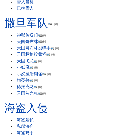
雪人暴徒
巴拉雪人
撒旦军队
神秘传送门
天国哥布林
天国哥布林投弹手
天国标枪投掷怪
天国飞龙
小妖魔
小妖魔滑翔怪
枯萎兽
德拉克龙
天国荧光虫
海盗入侵
海盗船长
私船海盗
海盗弩手