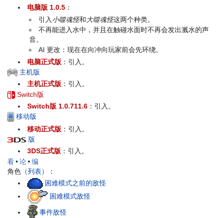
电脑版 1.0.5
：
引入
小噬魂怪
和
大噬魂怪
这两个种类。
不再能进入水中，并且在触碰水面时不再会发出溅水的声
音。
AI 更改：现在在向冲向玩家前会先环绕。
电脑正式版
：引入。
主机版
主机正式版
：引入。
Switch版
Switch版 1.0.711.6
：引入。
移动版
移动正式版
：引入。
版
3DS正式版
：引入。
看
•
论
•
编
角色
（列表）
：
困难模式之前的敌怪
困难模式敌怪
事件敌怪