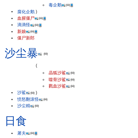
毒企鹅
腐化企鹅
)
血腥僵尸
滴滴怪
新娘
僵尸新郎
沙尘暴
(
晶狐沙鲨
噬骨沙鲨
戮血沙鲨
沙鲨
)
愤怒翻滚怪
沙尘精
日食
屠夫