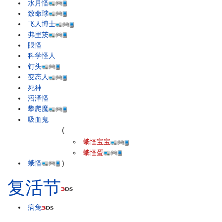
水月怪
致命球
飞人博士
弗里茨
眼怪
科学怪人
钉头
变态人
死神
沼泽怪
攀爬魔
吸血鬼
(
蛾怪宝宝
蛾怪蛋
蛾怪
)
复活节
病兔