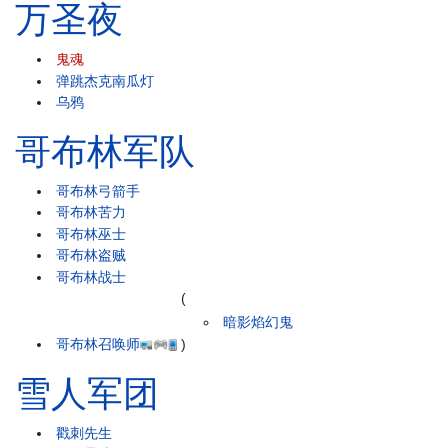
万圣夜
鬼魂
弹跳杰克南瓜灯
乌鸦
哥布林军队
哥布林弓箭手
哥布林苦力
哥布林巫士
哥布林盗贼
哥布林战士
(
暗影焰幻鬼
哥布林召唤师
)
雪人军团
戳刺先生