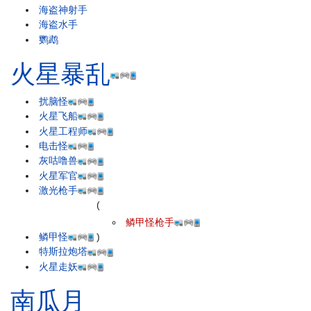
海盗神射手
海盗水手
鹦鹉
火星暴乱
扰脑怪
火星飞船
火星工程师
电击怪
灰咕噜兽
火星军官
激光枪手
(
鳞甲怪枪手
鳞甲怪
)
特斯拉炮塔
火星走妖
南瓜月