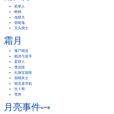
稻草人
树精
地狱犬
胡闹鬼
无头骑士
霜月
僵尸精灵
精灵弓箭手
姜饼人
雪花怪
礼物宝箱怪
胡桃夹士
精灵直升机
坎卜斯
雪兽
月亮事件