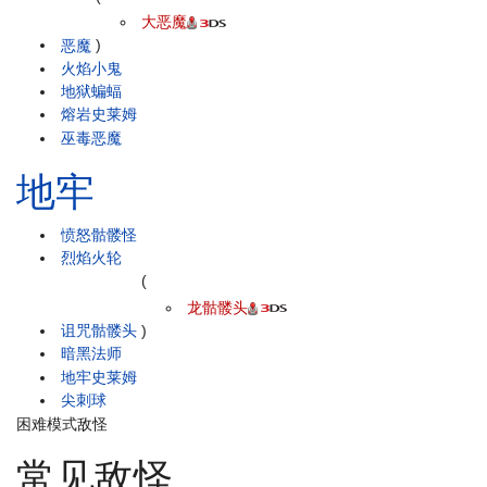
大恶魔
恶魔
)
火焰小鬼
地狱蝙蝠
熔岩史莱姆
巫毒恶魔
地牢
愤怒骷髅怪
烈焰火轮
(
龙骷髅头
诅咒骷髅头
)
暗黑法师
地牢史莱姆
尖刺球
困难模式敌怪
常见敌怪