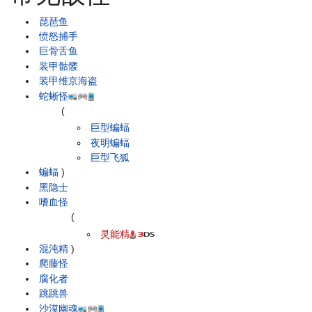
琵琶鱼
愤怒捕手
巨骨舌鱼
装甲骷髅
装甲维京海盗
蛇蜥怪
(
巨型蝙蝠
夜明蝙蝠
巨型飞狐
蝙蝠
)
黑隐士
嗜血怪
(
灵能精
混沌精
)
爬藤怪
腐化者
跳跳兽
沙漠幽魂