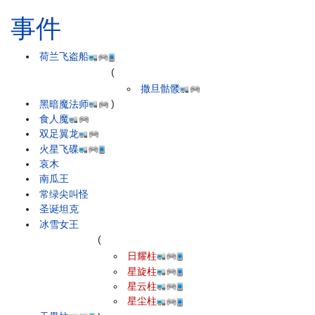
事件
荷兰飞盗船
(
撒旦骷髅
黑暗魔法师
)
食人魔
双足翼龙
火星飞碟
哀木
南瓜王
常绿尖叫怪
圣诞坦克
冰雪女王
(
日耀柱
星旋柱
星云柱
星尘柱