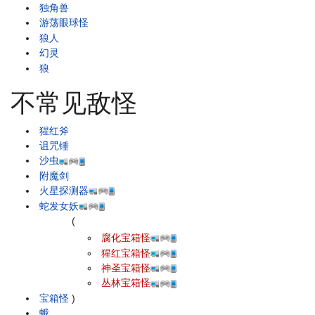
独角兽
游荡眼球怪
狼人
幻灵
狼
不常见敌怪
猩红斧
诅咒锤
沙虫
附魔剑
火星探测器
蛇发女妖
(
腐化宝箱怪
猩红宝箱怪
神圣宝箱怪
丛林宝箱怪
宝箱怪
)
蛾