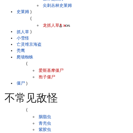
尖刺丛林史莱姆
史莱姆
)
(
龙抓人草
抓人草
)
小雪怪
亡灵维京海盗
秃鹰
爬墙蜘蛛
(
爱斯基摩僵尸
孢子僵尸
僵尸
)
不常见敌怪
(
胭脂虫
青壳虫
紫胶虫