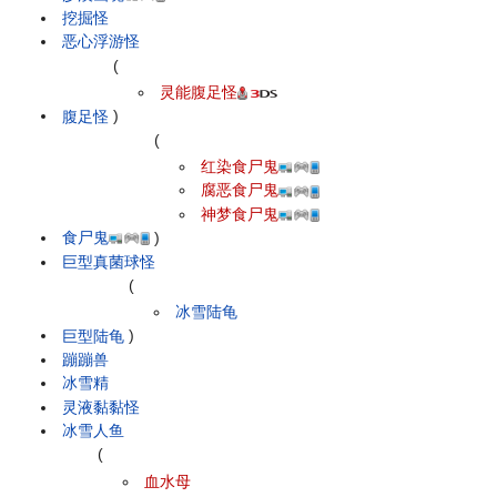
挖掘怪
恶心浮游怪
(
灵能腹足怪
腹足怪
)
(
红染食尸鬼
腐恶食尸鬼
神梦食尸鬼
食尸鬼
)
巨型真菌球怪
(
冰雪陆龟
巨型陆龟
)
蹦蹦兽
冰雪精
灵液黏黏怪
冰雪人鱼
(
血水母