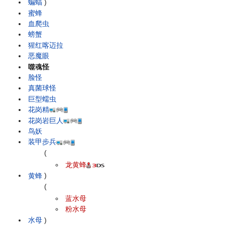
蝙蝠
)
蜜蜂
血爬虫
螃蟹
猩红喀迈拉
恶魔眼
噬魂怪
脸怪
真菌球怪
巨型蠕虫
花岗精
花岗岩巨人
鸟妖
装甲步兵
(
龙黄蜂
黄蜂
)
(
蓝水母
粉水母
水母
)