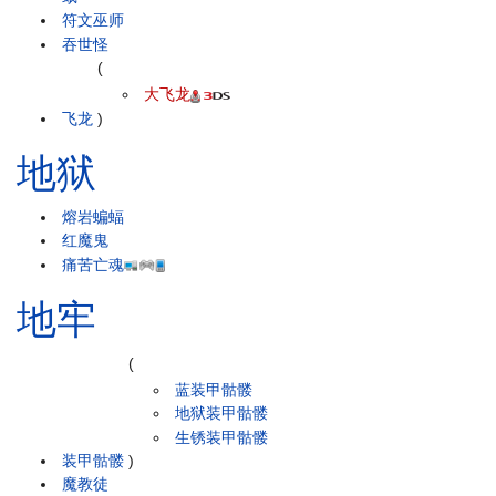
符文巫师
吞世怪
(
大飞龙
飞龙
)
地狱
熔岩蝙蝠
红魔鬼
痛苦亡魂
地牢
(
蓝装甲骷髅
地狱装甲骷髅
生锈装甲骷髅
装甲骷髅
)
魔教徒