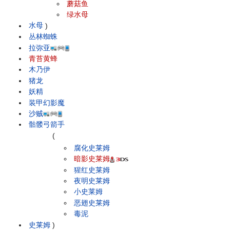
蘑菇鱼
绿水母
水母
)
丛林蜘蛛
拉弥亚
青苔黄蜂
木乃伊
猪龙
妖精
装甲幻影魔
沙贼
骷髅弓箭手
(
腐化史莱姆
暗影史莱姆
猩红史莱姆
夜明史莱姆
小史莱姆
恶翅史莱姆
毒泥
史莱姆
)