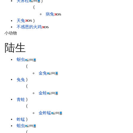
天界柱
)
(
病兔
天兔
)
不感恩的火鸡
小动物
陆生
蚜虫
(
金兔
兔兔
)
(
金蛙
青蛙
)
(
金蚱蜢
蚱蜢
)
蛆虫
(