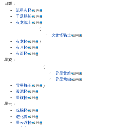
日耀：
流星火怪
千足蜈蚣
火龙战士
(
火龙怪骑士
火龙怪
)
火月怪
火滚怪
星旋：
(
异星黄蜂
异星幼虫
异星蜂王
)
漩泥怪
星旋怪
星云：
吮脑怪
进化兽
星云浮怪