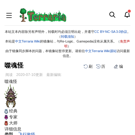
本站文本内容除另有声明外，转载时均必须注明出处，并遵守
CC BY-NC-SA 3.0协议
。
（
转载须知
）
本站是
中文Terraria Wiki
的镜像站，与Re-Logic、Gamepedia没有从属关系。（
免责声
明
）
由于镜像同步脚本的问题，本镜像站暂停更新。请前往
中文Terraria Wiki源站
访问最新
信息。
噬魂怪
刷
历
编
阅读
2020-07-10
更新
最新编辑:
跳
跳
噬魂怪
到
到
导
搜
航
索
经典
专家
大师
详细信息
类型
飞行敌怪