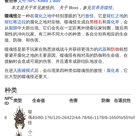
被击杀
文件:NPC Killed 1.wav
本文是关于常见敌怪的。 关于 Boss，参见
世界吞噬怪
。
噬魂怪
是一种在
腐化之地
中特别显眼的飞行
敌怪
。它是
猩红之地
的
猩红喀迈拉
的腐化之地对应物。噬魂怪生成自
黑檀石
和
腐化草
，会
从
裂隙
中大群出现。它们会先在一定距离外绕着玩家转圈，随后周
期性的冲向玩家。有三种不同大小的种类，各自分别有相应的生命
值、防御、和伤害。
噬魂怪是新手玩家在熟悉游戏战斗并获得更强力的
武器
和
防御
前想
要避开腐化之地的主要原因。噬魂怪有相对高的防御和生命值、在
接触时会造成可观的伤害、并且通常成群结队地攻击。
在进入
困难模式
后，会出现第四种类似噬魂怪的敌怪：
腐化者
，它
比大型的噬魂怪还要大。
种类
NPC
类型
生命值
伤害
防御
击退抗性
ID
噬
魂
6
40
/
80
›
176
/
120
›
264
22
/
44
›
78
/
66
›
117
8
/
8
›
16
50%
/
55%
/
怪
小