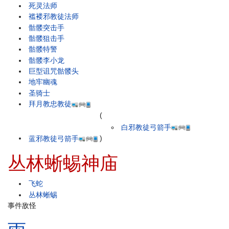
死灵法师
褴褛邪教徒法师
骷髅突击手
骷髅狙击手
骷髅特警
骷髅李小龙
巨型诅咒骷髅头
地牢幽魂
圣骑士
拜月教忠教徒
(
白邪教徒弓箭手
蓝邪教徒弓箭手
)
丛林蜥蜴神庙
飞蛇
丛林蜥蜴
事件敌怪