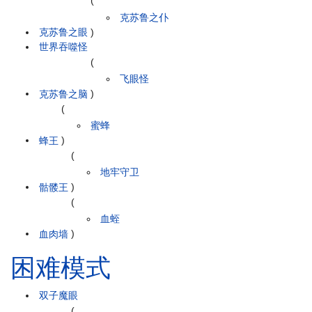
(
克苏鲁之仆
克苏鲁之眼
)
世界吞噬怪
(
飞眼怪
克苏鲁之脑
)
(
蜜蜂
蜂王
)
(
地牢守卫
骷髅王
)
(
血蛭
血肉墙
)
困难模式
双子魔眼
(