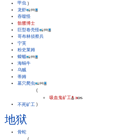
甲虫
)
龙虾
吞噬怪
骷髅博士
巨型卷壳怪
哥布林侦察兵
宁芙
粉史莱姆
蝾螈
海蜗牛
乌贼
蒂姆
墓穴爬虫
(
吸血鬼矿工
不死矿工
)
地狱
骨蛇
(