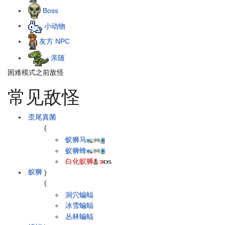
Boss
小动物
友方 NPC
亲随
困难模式之前敌怪
常见敌怪
歪尾真菌
(
蚁狮马
蚁狮蜂
白化蚁狮
蚁狮
)
(
洞穴蝙蝠
冰雪蝙蝠
丛林蝙蝠