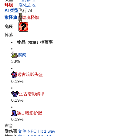
环境
腐化之地
AI 类型
飞行 AI
噬魂怪旗
敌怪旗
免疫
掉落
物品
掉落率
（数量）
腐肉
33%
远古暗影头盔
0.19%
远古暗影鳞甲
0.19%
远古暗影护胫
0.19%
声音
受伤害
文件:NPC Hit 1.wav