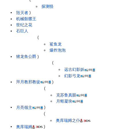
探测怪
毁灭者
)
机械骷髅王
世纪之花
石巨人
(
鲨鱼龙
爆炸泡泡
猪龙鱼公爵
)
(
远古幻影妖
幻影弓龙
拜月教邪教徒
)
(
克苏鲁真眼
月蛭凝块
月亮领主
)
(
奥库瑞姆之仆
奥库瑞姆
)