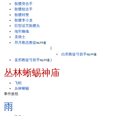
骷髅突击手
骷髅狙击手
骷髅特警
骷髅李小龙
巨型诅咒骷髅头
地牢幽魂
圣骑士
拜月教忠教徒
(
白邪教徒弓箭手
蓝邪教徒弓箭手
)
丛林蜥蜴神庙
飞蛇
丛林蜥蜴
事件敌怪
雨