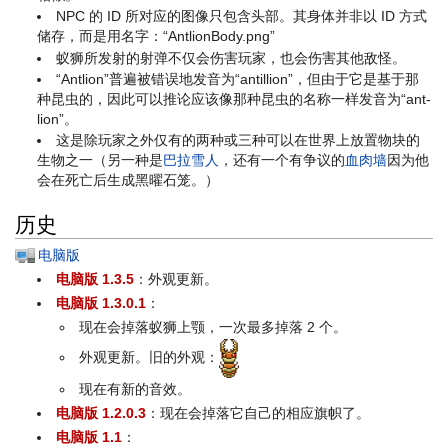
NPC 的 ID 所对应的图像只包含头部。其身体并非以 ID 方式
储存，而是用名字：“AntlionBody.png”
蚁狮所发射的射弹不仅会伤害玩家，也会伤害其他敌怪。
“Antlion”普遍被错误地发音为“antillion”，但由于它是基于那
种昆虫的，因此可以推论应该像那种昆虫的名称一样发音为“ant-
lion”。
这是除玩家之外仅有的两种或三种可以在世界上放置物块的
生物之一（另一种是
巴拉雪人
，还有一个有争议的
血肉墙
因为他
会在死亡后生成黑曜石笼。）
历史
电脑版
电脑版 1.3.5
：外观更新。
电脑版 1.3.0.1
：
现在会掉落蚁狮上颚，一次最多掉落 2 个。
外观更新。旧的外观：
现在有新的音效。
电脑版 1.2.0.3
：现在会掉落它自己的相应旗帜了。
电脑版 1.1
：