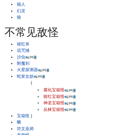
狼人
幻灵
狼
不常见敌怪
猩红斧
诅咒锤
沙虫
附魔剑
火星探测器
蛇发女妖
(
腐化宝箱怪
猩红宝箱怪
神圣宝箱怪
丛林宝箱怪
宝箱怪
)
蛾
符文巫师