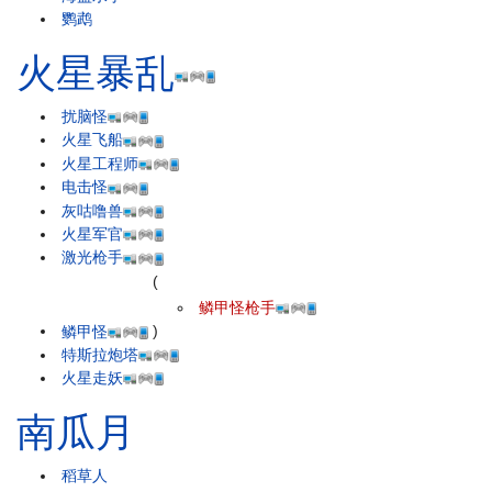
鹦鹉
火星暴乱
扰脑怪
火星飞船
火星工程师
电击怪
灰咕噜兽
火星军官
激光枪手
(
鳞甲怪枪手
鳞甲怪
)
特斯拉炮塔
火星走妖
南瓜月
稻草人