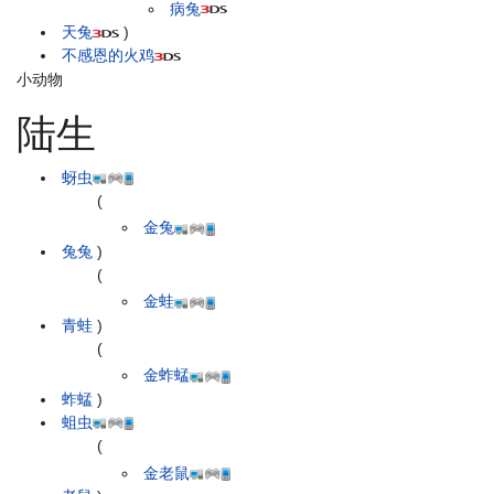
病兔
天兔
)
不感恩的火鸡
小动物
陆生
蚜虫
(
金兔
兔兔
)
(
金蛙
青蛙
)
(
金蚱蜢
蚱蜢
)
蛆虫
(
金老鼠