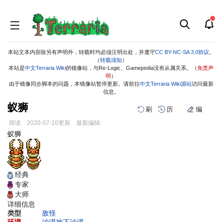
本站文本内容除另有声明外，转载时均必须注明出处，并遵守
CC BY-NC-SA 3.0协议
。
（
转载须知
）
本站是
中文Terraria Wiki
的镜像站，与Re-Logic、Gamepedia没有从属关系。（
免责声
明
）
由于镜像同步脚本的问题，本镜像站暂停更新。请前往
中文Terraria Wiki源站
访问最新
信息。
蚁狮
刷
历
编
阅读
2020-07-10
更新
最新编辑:
跳
跳
蚁狮
到
到
导
搜
航
索
经典
专家
大师
详细信息
类型
敌怪