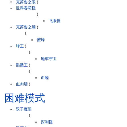
克苏鲁之眼
)
世界吞噬怪
(
飞眼怪
克苏鲁之脑
)
(
蜜蜂
蜂王
)
(
地牢守卫
骷髅王
)
(
血蛭
血肉墙
)
困难模式
双子魔眼
(
探测怪