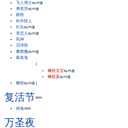
飞人博士
弗里茨
眼怪
科学怪人
钉头
变态人
死神
沼泽怪
攀爬魔
吸血鬼
(
蛾怪宝宝
蛾怪蛋
蛾怪
)
复活节
病兔
万圣夜