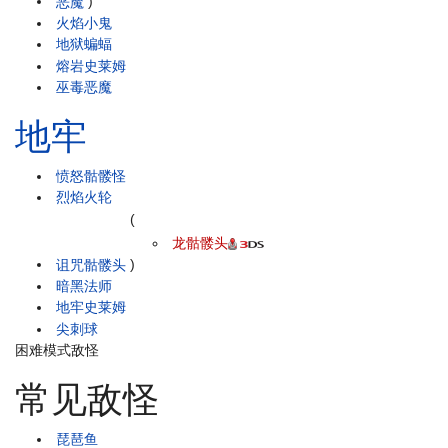
恶魔
)
火焰小鬼
地狱蝙蝠
熔岩史莱姆
巫毒恶魔
地牢
愤怒骷髅怪
烈焰火轮
(
龙骷髅头
诅咒骷髅头
)
暗黑法师
地牢史莱姆
尖刺球
困难模式敌怪
常见敌怪
琵琶鱼