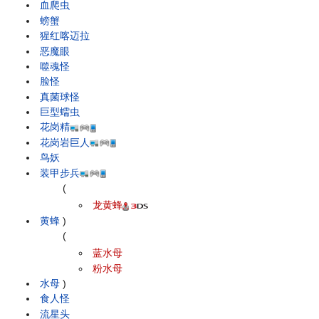
血爬虫
螃蟹
猩红喀迈拉
恶魔眼
噬魂怪
脸怪
真菌球怪
巨型蠕虫
花岗精
花岗岩巨人
鸟妖
装甲步兵
(
龙黄蜂
黄蜂
)
(
蓝水母
粉水母
水母
)
食人怪
流星头