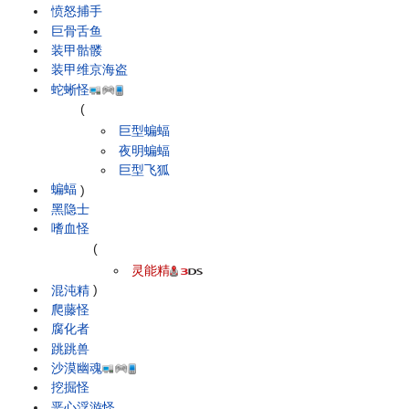
愤怒捕手
巨骨舌鱼
装甲骷髅
装甲维京海盗
蛇蜥怪
(
巨型蝙蝠
夜明蝙蝠
巨型飞狐
蝙蝠
)
黑隐士
嗜血怪
(
灵能精
混沌精
)
爬藤怪
腐化者
跳跳兽
沙漠幽魂
挖掘怪
恶心浮游怪