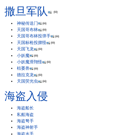
撒旦军队
神秘传送门
天国哥布林
天国哥布林投弹手
天国标枪投掷怪
天国飞龙
小妖魔
小妖魔滑翔怪
枯萎兽
德拉克龙
天国荧光虫
海盗入侵
海盗船长
私船海盗
海盗弩手
海盗神射手
海盗水手