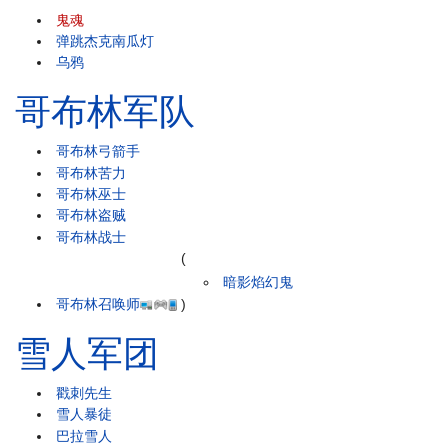
鬼魂
弹跳杰克南瓜灯
乌鸦
哥布林军队
哥布林弓箭手
哥布林苦力
哥布林巫士
哥布林盗贼
哥布林战士
(
暗影焰幻鬼
哥布林召唤师
)
雪人军团
戳刺先生
雪人暴徒
巴拉雪人