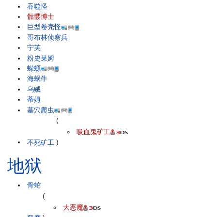
吞噬怪
骷髅博士
巨型卷壳怪
哥布林侦察兵
宁芙
粉史莱姆
蝾螈
海蜗牛
乌贼
蒂姆
墓穴爬虫
(
吸血鬼矿工
不死矿工
)
地狱
骨蛇
(
大恶魔