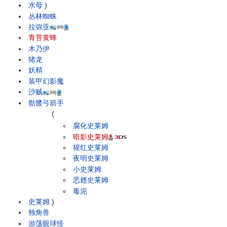
水母
)
丛林蜘蛛
拉弥亚
青苔黄蜂
木乃伊
猪龙
妖精
装甲幻影魔
沙贼
骷髅弓箭手
(
腐化史莱姆
暗影史莱姆
猩红史莱姆
夜明史莱姆
小史莱姆
恶翅史莱姆
毒泥
史莱姆
)
独角兽
游荡眼球怪