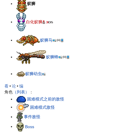
蚁狮
白化蚁狮
蚁狮马
蚁狮蜂
蚁狮幼虫
看
•
论
•
编
角色
（列表）
：
困难模式之前的敌怪
困难模式敌怪
事件敌怪
Boss