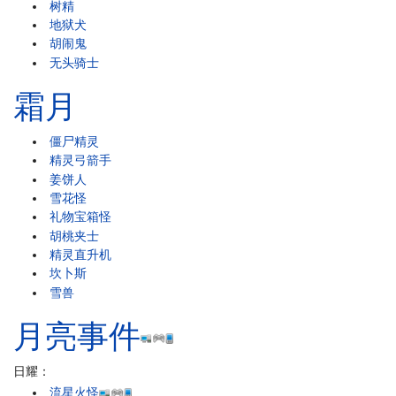
树精
地狱犬
胡闹鬼
无头骑士
霜月
僵尸精灵
精灵弓箭手
姜饼人
雪花怪
礼物宝箱怪
胡桃夹士
精灵直升机
坎卜斯
雪兽
月亮事件
日耀：
流星火怪