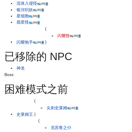
流体入侵怪
银河织妖
星细胞
观星怪
(
闪耀怪
闪耀炮手
)
已移除的 NPC
神龙
Boss
困难模式之前
(
尖刺史莱姆
史莱姆王
)
(
克苏鲁之仆