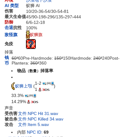
环境
沙漠
地下沙漠
AI 类型
蚁狮 AI
伤害
10
/
20
›
36
›
54
/
30
›
54
›
81
最大生命值
45
/
90
›
198
›
296
/
135
›
297
›
444
防御
6
/
6
›
12
›
18
击退
抗性
100%
蚁狮旗
敌怪旗
免疫
掉落
钱
60*
60
Pre-Hardmode:
150*
1
50
Hardmode:
240*
2
40
Post-
币
Plantera:
360*
3
60
物品
掉落率
（数量）
1-2
蚁狮上颚
(
)
1
33.3%
14.29%
声音
受伤害
文件:NPC Hit 31.wav
被击杀
文件:NPC Killed 34.wav
攻击
文件:Item 5.wav
内部
NPC ID
:
69