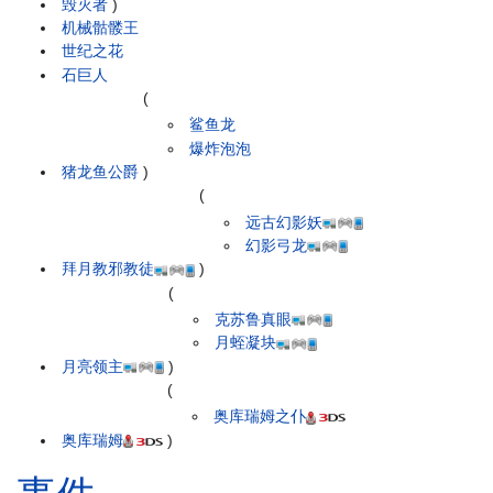
毁灭者
)
机械骷髅王
世纪之花
石巨人
(
鲨鱼龙
爆炸泡泡
猪龙鱼公爵
)
(
远古幻影妖
幻影弓龙
拜月教邪教徒
)
(
克苏鲁真眼
月蛭凝块
月亮领主
)
(
奥库瑞姆之仆
奥库瑞姆
)