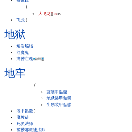
吞世怪
(
大飞龙
飞龙
)
地狱
熔岩蝙蝠
红魔鬼
痛苦亡魂
地牢
(
蓝装甲骷髅
地狱装甲骷髅
生锈装甲骷髅
装甲骷髅
)
魔教徒
死灵法师
褴褛邪教徒法师