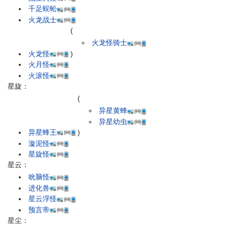
千足蜈蚣
火龙战士
(
火龙怪骑士
火龙怪
)
火月怪
火滚怪
星旋：
(
异星黄蜂
异星幼虫
异星蜂王
)
漩泥怪
星旋怪
星云：
吮脑怪
进化兽
星云浮怪
预言帝
星尘：