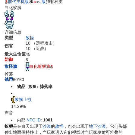
前代主机版
和
版
独有种类
白化蚁狮
详细信息
类型
敌怪
10
（远程攻击）
伤害
10
（近战）
最大生命值
45
防御
6
白化蚁狮旗
敌怪旗
掉落
钱币
60*
60
物品
掉落率
（数量）
蚁狮上颚
14.29%
声音
内部
NPC ID
:
1001
蚁狮
是在白天出现于
沙漠
的
敌怪
，也会出现于
地下沙漠
。它们头部
伸出地面保持静止，当玩家进入它们视线时向玩家发射可堆叠的