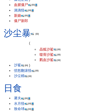
血腥僵尸
滴滴怪
新娘
僵尸新郎
沙尘暴
(
晶狐沙鲨
噬骨沙鲨
戮血沙鲨
沙鲨
)
愤怒翻滚怪
沙尘精
日食
屠夫
水月怪
致命球