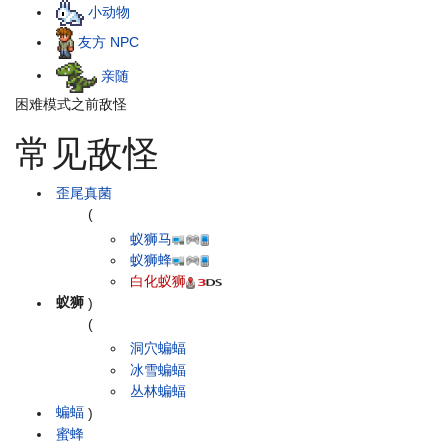
小动物
友方 NPC
亲随
困难模式之前敌怪
常见敌怪
歪尾真菌
(
蚁狮马
蚁狮蜂
白化蚁狮
蚁狮
)
(
洞穴蝙蝠
冰雪蝙蝠
丛林蝙蝠
蝙蝠
)
蜜蜂