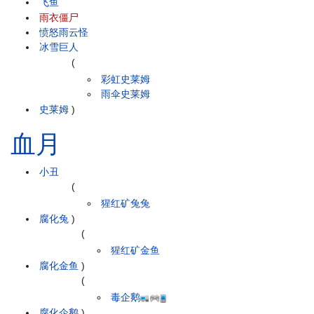
飞鱼
雨衣僵尸
愤怒雨云怪
冰雪巨人
(
彩虹史莱姆
雨伞史莱姆
史莱姆
)
血月
小丑
(
猩红矿兔兔
腐化兔
)
(
猩红矿金鱼
腐化金鱼
)
(
毒企鹅
腐化企鹅
)