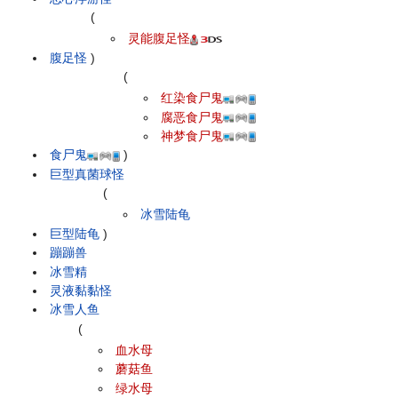
(
灵能腹足怪
腹足怪
)
(
红染食尸鬼
腐恶食尸鬼
神梦食尸鬼
食尸鬼
)
巨型真菌球怪
(
冰雪陆龟
巨型陆龟
)
蹦蹦兽
冰雪精
灵液黏黏怪
冰雪人鱼
(
血水母
蘑菇鱼
绿水母