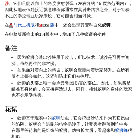
沙
。它们只能以向上的角度发射射弹（左右各约 45 度角范围内），
因此从地表低处接近就意味着你通常在其射击路线之外。对于经验
不足的泰拉瑞亚玩家来说，它可能会相当讨厌。
在
前代主机版
和
版
中，还会出现其变种
白化蚁狮
。
在电脑版新推出的1.4版本中，增加了几种蚁狮的变种
备注
因为蚁狮会造出沙块用于攻击，所以技术上说沙是可再生资
源，虽然再生的非常慢。
如果面对着向上的斜坡，蚁狮会缓慢向着玩家爬升。在所有
版本上都会如此，这还能防止它们被掩埋。
蚁狮的头部是唯一会承受/制造伤害的部位。因此，如果箭是
瞄准其身体的，会直接穿透过去。同样，接触蚁狮的身体的玩家
也不会承受伤害。
花絮
蚁狮基于现实中的
蚁狮
幼虫，它会挖出沙坑来作为其它昆虫
的陷阱。蚁狮会向逃跑的猎物扔沙子，让受害者翻落到坑中央，
在那里等待着的是饥饿的蚁狮。幼虫长大后，看起来和
蚁狮蜂
很
相似。