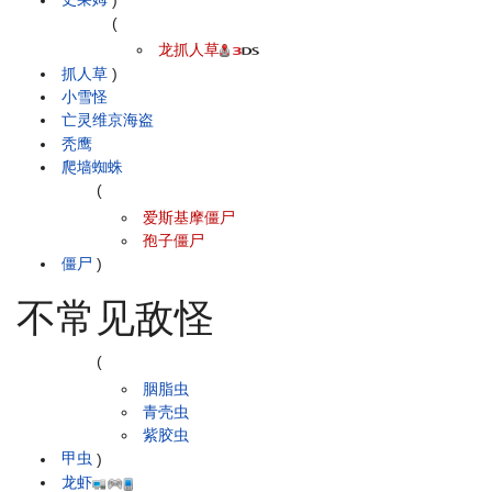
(
龙抓人草
抓人草
)
小雪怪
亡灵维京海盗
秃鹰
爬墙蜘蛛
(
爱斯基摩僵尸
孢子僵尸
僵尸
)
不常见敌怪
(
胭脂虫
青壳虫
紫胶虫
甲虫
)
龙虾