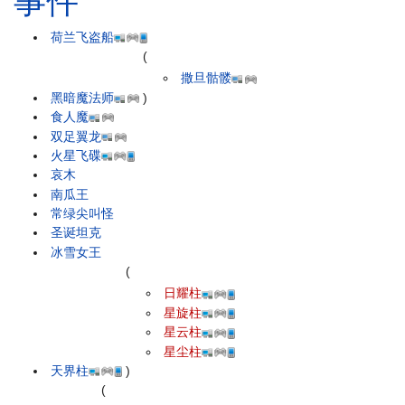
事件
荷兰飞盗船
(
撒旦骷髅
黑暗魔法师
)
食人魔
双足翼龙
火星飞碟
哀木
南瓜王
常绿尖叫怪
圣诞坦克
冰雪女王
(
日耀柱
星旋柱
星云柱
星尘柱
天界柱
)
(