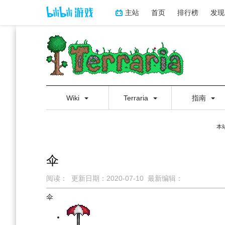
主站
首页
排行榜
发现
Wiki
Terraria
指南
本
伞
阅读：
更新日期：
2020-07-10
最新编辑：
跳
跳
伞
到
到
导
搜