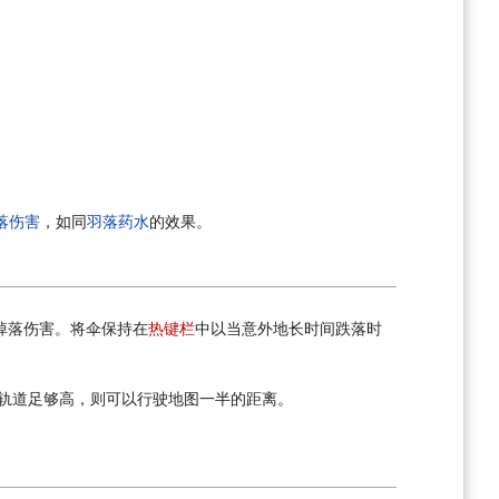
落伤害
，如同
羽落药水
的效果。
掉落伤害。将伞保持在
热键栏
中以当意外地长时间跌落时
果轨道足够高，则可以行驶地图一半的距离。