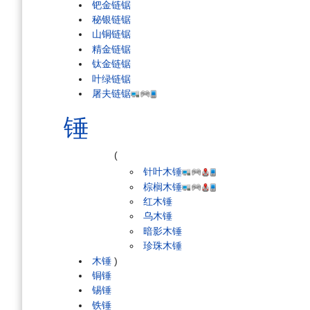
钯金链锯
秘银链锯
山铜链锯
精金链锯
钛金链锯
叶绿链锯
屠夫链锯
锤
(
针叶木锤
棕榈木锤
红木锤
乌木锤
暗影木锤
珍珠木锤
木锤
)
铜锤
锡锤
铁锤