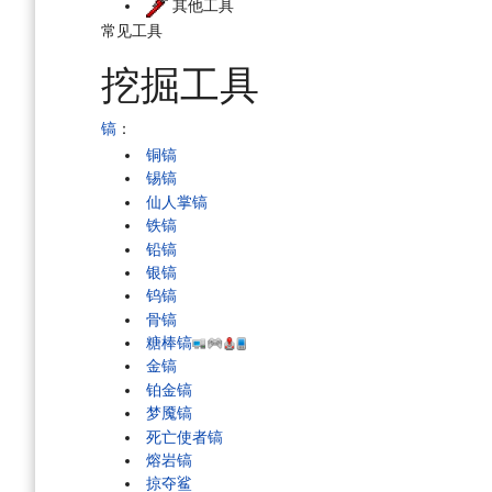
其他工具
常见工具
挖掘工具
镐
：
铜镐
锡镐
仙人掌镐
铁镐
铅镐
银镐
钨镐
骨镐
糖棒镐
金镐
铂金镐
梦魇镐
死亡使者镐
熔岩镐
掠夺鲨