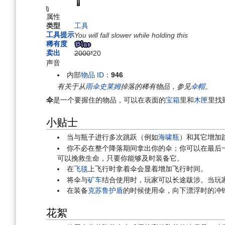
航
索
属性
类型
工具
工具提示
You will fall slower while holding this
稀有度
卖出
2000*
20
声音
内部
物品 ID
：
946
有关于从
雨伞史莱姆
掉落的稀有物品，参见
伞帽
。
伞
是一个要握住的物品，可以在表面的
宝箱
里和
木匣
里找
小贴士
当与瓶子进行多次跳跃（例如
海啸瓶
）和其它增加
你不必在整个降落期间拿出你的伞；你可以在最后
可以挽救生命，只要你能够及时装备它。
在
飞毯
上飞行时拿着伞会显着增加飞行时间。
将伞与
矿车
结合使用时，玩家可以长途跋涉。当玩
在装备
克苏鲁护盾
的时候使用伞，向下漂浮时的冲
花絮