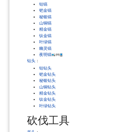
钴镐
钯金镐
秘银镐
山铜镐
精金镐
钛金镐
叶绿镐
幽灵镐
夜明镐
钻头
：
钴钻头
钯金钻头
秘银钻头
山铜钻头
精金钻头
钛金钻头
叶绿钻头
砍伐工具
斧头
：