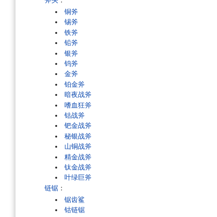
铜斧
锡斧
铁斧
铅斧
银斧
钨斧
金斧
铂金斧
暗夜战斧
嗜血狂斧
钴战斧
钯金战斧
秘银战斧
山铜战斧
精金战斧
钛金战斧
叶绿巨斧
链锯
：
锯齿鲨
钴链锯