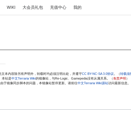
WIKI
大会员礼包
充值中心
我的
站文本内容除另有声明外，转载时均必须注明出处，并遵守
CC BY-NC-SA 3.0协议
。（
转载须
本站是
中文Terraria Wiki
的镜像站，与Re-Logic、Gamepedia没有从属关系。（
免责声明
）
由于镜像同步脚本的问题，本镜像站暂停更新。请前往
中文Terraria Wiki源站
访问最新信息。