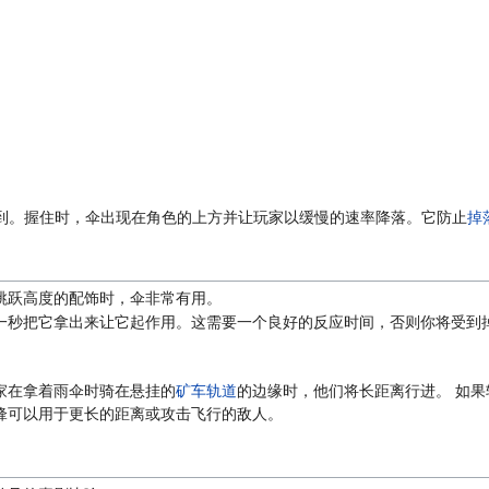
到。握住时，伞出现在角色的上方并让玩家以缓慢的速率降落。它防止
掉
跳跃高度的配饰时，伞非常有用。
一秒把它拿出来让它起作用。这需要一个良好的反应时间，否则你将受到
家在拿着雨伞时骑在悬挂的
矿车轨道
的边缘时，他们将长距离行进。 如
锋可以用于更长的距离或攻击飞行的敌人。