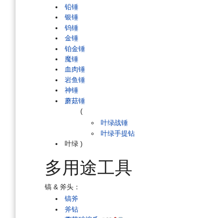
铅锤
银锤
钨锤
金锤
铂金锤
魔锤
血肉锤
岩鱼锤
神锤
蘑菇锤
(
叶绿战锤
叶绿手提钻
叶绿
)
多用途工具
镐 & 斧头：
镐斧
斧钻