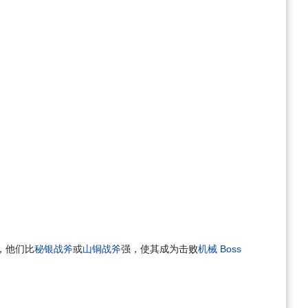
，他们比
秘银战斧
或
山铜战斧
强，使其成为击败
机械 Boss