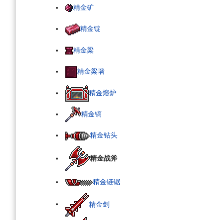
精金矿
精金锭
精金梁
精金梁墙
精金熔炉
精金镐
精金钻头
精金战斧
精金链锯
精金剑