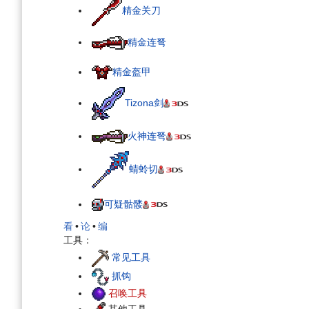
精金关刀
精金连弩
精金盔甲
Tizona剑
火神连弩
蜻蛉切
可疑骷髅
看
•
论
•
编
工具：
常见工具
抓钩
召唤工具
其他工具