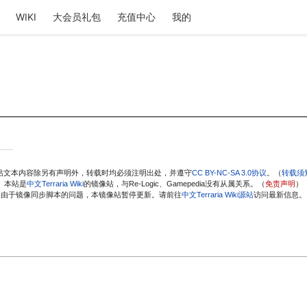
WIKI
大会员礼包
充值中心
我的
站文本内容除另有声明外，转载时均必须注明出处，并遵守
CC BY-NC-SA 3.0协议
。（
转载须
本站是
中文Terraria Wiki
的镜像站，与Re-Logic、Gamepedia没有从属关系。（
免责声明
）
由于镜像同步脚本的问题，本镜像站暂停更新。请前往
中文Terraria Wiki源站
访问最新信息。