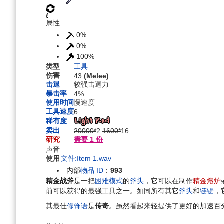
航
索
属性
0%
0%
100%
类型
工具
伤害
43
(Melee)
击退
较强击退力
暴击率
4%
使用时间
慢速度
工具速度
6
稀有度
卖出
20000*
2
1600*
16
研究
需要 1 份
声音
使用
文件:Item 1.wav
内部
物品 ID
：
993
精金战斧
是一把
困难模式
的
斧头
，它可以在制作
精金熔炉
前可以获得的最强工具之一。如同所有其它
斧头
和
链锯
，
其最佳
修饰语
是
传奇
。虽然看起来轻提供了更好的加速百