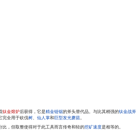
或
钛金熔炉
后获得，它是
精金链锯
的斧头替代品。与比其稍强的
钛金战斧
它完全用于砍伐
树
、
仙人掌
和
巨型发光蘑菇
。
分比，但取整使得对于此工具而言传奇和轻的
挖矿速度
是相等的。