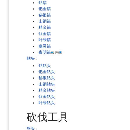
钴镐
钯金镐
秘银镐
山铜镐
精金镐
钛金镐
叶绿镐
幽灵镐
夜明镐
钻头
：
钴钻头
钯金钻头
秘银钻头
山铜钻头
精金钻头
钛金钻头
叶绿钻头
砍伐工具
斧头
：