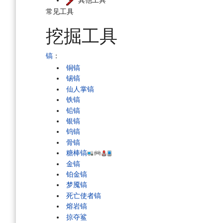
常见工具
挖掘工具
镐
：
铜镐
锡镐
仙人掌镐
铁镐
铅镐
银镐
钨镐
骨镐
糖棒镐
金镐
铂金镐
梦魇镐
死亡使者镐
熔岩镐
掠夺鲨