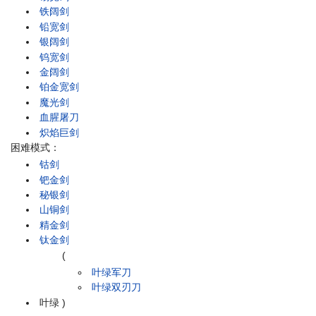
铁阔剑
铅宽剑
银阔剑
钨宽剑
金阔剑
铂金宽剑
魔光剑
血腥屠刀
炽焰巨剑
困难模式：
钴剑
钯金剑
秘银剑
山铜剑
精金剑
钛金剑
(
叶绿军刀
叶绿双刃刀
叶绿
)