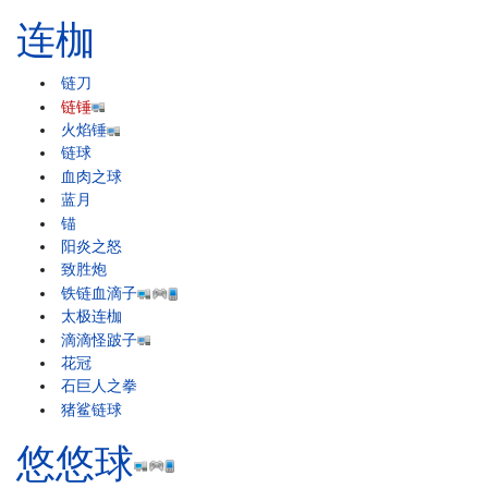
连枷
链刀
链锤
火焰锤
链球
血肉之球
蓝月
锚
阳炎之怒
致胜炮
铁链血滴子
太极连枷
滴滴怪跛子
花冠
石巨人之拳
猪鲨链球
悠悠球