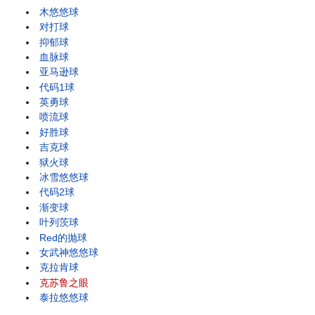
木悠悠球
对打球
抑郁球
血脉球
亚马逊球
代码1球
英勇球
喷流球
好胜球
吉克球
狱火球
冰雪悠悠球
代码2球
渐变球
叶列茨球
Red的抛球
女武神悠悠球
克拉肯球
克苏鲁之眼
泰拉悠悠球