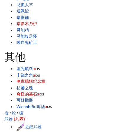
龙抓人草
逆戟鲸
暗影锤
暗影木乃伊
灵能精
灵能腹足怪
吸血鬼矿工
其他
诅咒填料
丰饶之角
奥库瑞姆纪念章
枯萎之魂
奇怪的墓石
可疑骷髅
Wiesnbräu啤酒
看
•
论
•
编
武器
(列表)
：
近战武器