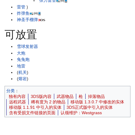
弹力雷管
雷管
)
炸弹鱼
神圣手榴弹
可放置
雪球发射器
大炮
兔兔炮
地雷
(
机关
)
(
熔岩
)
分类
：
独有内容
3DS版内容
武器物品
枪
掉落物品
远程武器
稀有度为 2 的物品
移动版 1.3.0.7 中修改的实体
移动版 1.1.91 中引入的实体
3DS正式版中引入的实体
含有受损文件链接的页面
认领维护：Westgrass