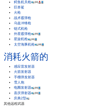
鳄鱼机关枪
巨兽鲨
火枪
战术霰弹枪
乌兹冲锋枪
链式机枪
外星霰弹枪
星旋机枪
太空海豚机枪
消耗火箭的
感应雷发射器
火箭发射器
手榴弹发射器
雪人炮
电圈发射器
喜庆弹射器
庆典2型
其他远程武器