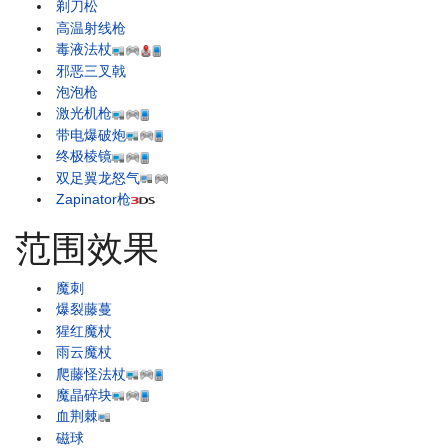
剃刀松
高温射线枪
毒液法杖
邪恶三叉戟
泡泡枪
激光机枪
带电爆破炮
终极棱镜
双足翼龙怒气
Zapinator枪
范围效果
魔刺
爆裂藤蔓
猩红魔杖
雨云魔杖
爬藤怪法杖
魔晶碎块
血荆棘
磁球