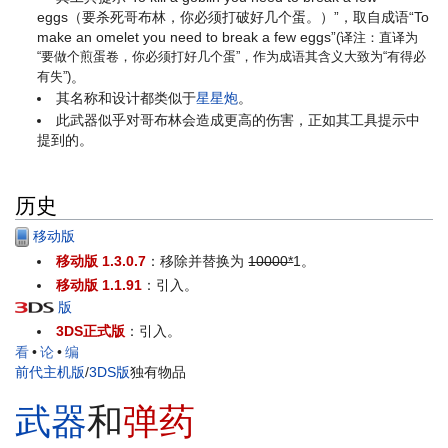
eggs（要杀死哥布林，你必须打破好几个蛋。）”，取自成语“To
make an omelet you need to break a few eggs”
(译注：直译为
“要做个煎蛋卷，你必须打好几个蛋”，作为成语其含义大致为“有得必
有失”)
。
其名称和设计都类似于
星星炮
。
此武器似乎对哥布林会造成更高的伤害，正如其工具提示中
提到的。
历史
移动版
移动版 1.3.0.7
：移除并替换为
10000*
1
。
移动版 1.1.91
：引入。
版
3DS正式版
：引入。
看
•
论
•
编
前代主机版
/
3DS版
独有物品
武器
和
弹药