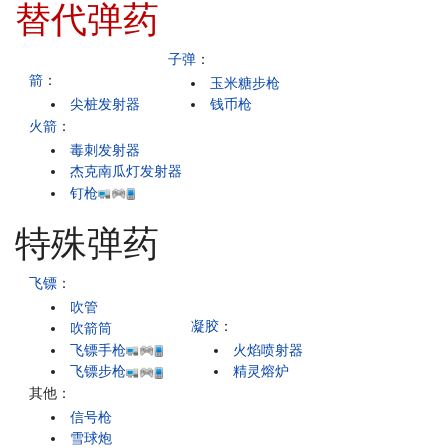
替代弹药
子弹
：
箭
：
玉米糖步枪
尖桩发射器
钱币枪
火箭
：
毒刺发射器
杰克南瓜灯发射器
钉枪
特殊弹药
飞镖
：
吹管
凝胶
：
吹箭筒
飞镖手枪
火焰喷射器
飞镖步枪
精灵熔炉
其他：
信号枪
雪球炮