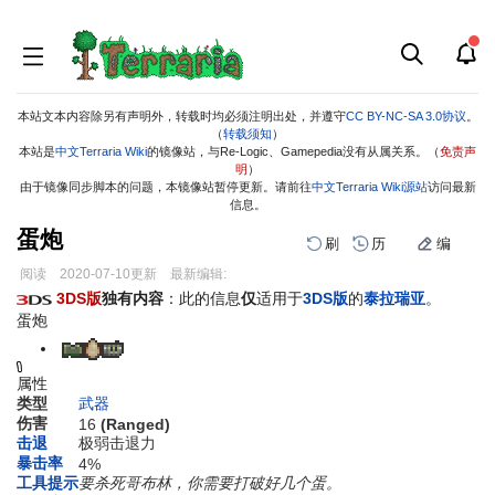
本站文本内容除另有声明外，转载时均必须注明出处，并遵守
CC BY-NC-SA 3.0协议
。
（
转载须知
）
本站是
中文Terraria Wiki
的镜像站，与Re-Logic、Gamepedia没有从属关系。（
免责声
明
）
由于镜像同步脚本的问题，本镜像站暂停更新。请前往
中文Terraria Wiki源站
访问最新
信息。
蛋炮
刷
历
编
阅读
2020-07-10
更新
最新编辑:
跳
跳
3DS版
独有内容
：此的信息
仅
适用于
3DS版
的
泰拉瑞亚
。
到
到
蛋炮
导
搜
航
索
属性
类型
武器
伤害
16
(Ranged)
击退
极弱击退力
暴击率
4%
工具提示
要杀死哥布林，你需要打破好几个蛋。