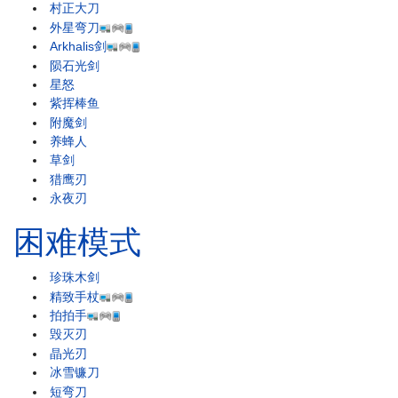
村正大刀
外星弯刀
Arkhalis剑
陨石光剑
星怒
紫挥棒鱼
附魔剑
养蜂人
草剑
猎鹰刃
永夜刃
困难模式
珍珠木剑
精致手杖
拍拍手
毁灭刃
晶光刃
冰雪镰刀
短弯刀