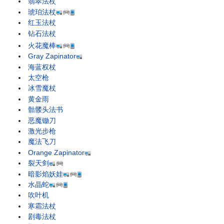
翡翠法杖
琥珀法杖
红玉法杖
钻石法杖
火花魔棒
Gray Zapinator
海蓝权杖
太空枪
冰雪魔杖
黄金雨
骷髅头法书
恶魔锄刀
激光步枪
魔法飞刀
Orange Zapinator
裂天剑
暗影焰妖娃
水晶蛇
吹叶机
寒霜法杖
剧毒法杖