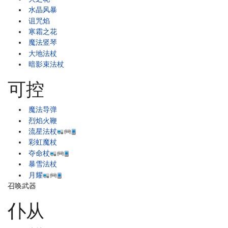
水晶风暴
诅咒焰
寒霜之花
魔法竖琴
大地法杖
暗影束法杖
可控
魔法导弹
烈焰火鞭
流星法杖
彩虹魔杖
夺命杖
暴雪法杖
月耀
召唤武器
仆从