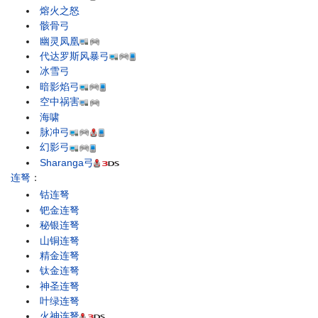
熔火之怒
骸骨弓
幽灵凤凰
代达罗斯风暴弓
冰雪弓
暗影焰弓
空中祸害
海啸
脉冲弓
幻影弓
Sharanga弓
连弩
：
钴连弩
钯金连弩
秘银连弩
山铜连弩
精金连弩
钛金连弩
神圣连弩
叶绿连弩
火神连弩