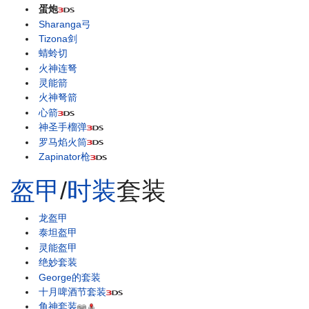
蛋炮
Sharanga弓
Tizona剑
蜻蛉切
火神连弩
灵能箭
火神弩箭
心箭
神圣手榴弹
罗马焰火筒
Zapinator枪
盔甲
/
时装
套装
龙盔甲
泰坦盔甲
灵能盔甲
绝妙套装
George的套装
十月啤酒节套装
角神套装