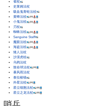
雀杖
史莱姆法杖
吸血鬼青蛙法杖
黄蜂法杖
小鬼法杖
刃杖
蜘蛛法杖
Sanguine Staff
魔眼法杖
海盗法杖
矮人法杖
沙漠虎杖
乌鸦法杖
致命球法杖
暴风雨法杖
泰拉棱镜
外星法杖
星尘细胞法杖
星尘之龙法杖
哨兵