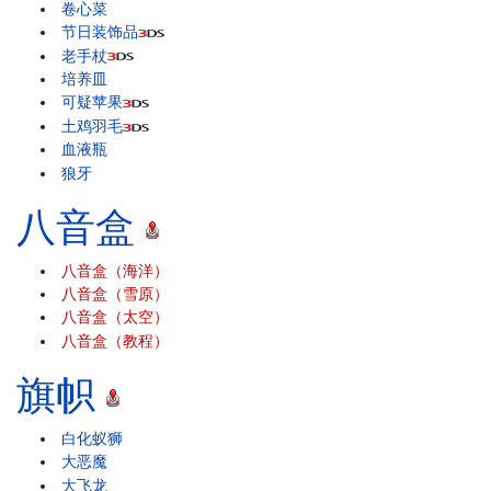
卷心菜
节日装饰品
老手杖
培养皿
可疑苹果
土鸡羽毛
血液瓶
狼牙
八音盒
八音盒（海洋）
八音盒（雪原）
八音盒（太空）
八音盒（教程）
旗帜
白化蚁狮
大恶魔
大飞龙