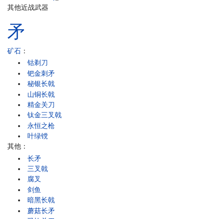
其他近战武器
矛
矿石
：
钴剃刀
钯金刺矛
秘银长戟
山铜长戟
精金关刀
钛金三叉戟
永恒之枪
叶绿镋
其他：
长矛
三叉戟
腐叉
剑鱼
暗黑长戟
蘑菇长矛