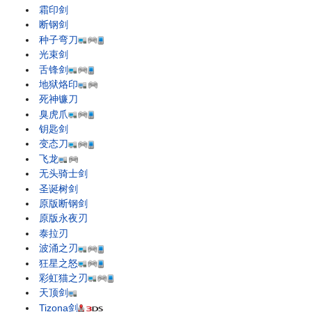
霜印剑
断钢剑
种子弯刀
光束剑
舌锋剑
地狱烙印
死神镰刀
臭虎爪
钥匙剑
变态刀
飞龙
无头骑士剑
圣诞树剑
原版断钢剑
原版永夜刃
泰拉刃
波涌之刃
狂星之怒
彩虹猫之刃
天顶剑
Tizona剑