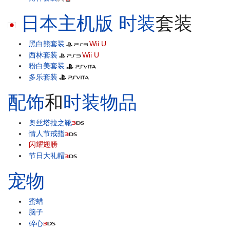
日本主机版
时装
套装
黑白熊套装
Wii U
西林套装
Wii U
粉白美套装
多乐套装
配饰
和
时装物品
奥丝塔拉之靴
情人节戒指
闪耀翅膀
节日大礼帽
宠物
蜜蜡
脑子
碎心