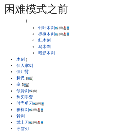
困难模式之前
(
针叶木剑
棕榈木剑
红木剑
乌木剑
暗影木剑
木剑
)
仙人掌剑
僵尸臂
标尺
(
)
伞
(
)
颌骨剑
利刃手套
时尚剪刀
糖棒剑
骨剑
武士刀
冰雪刃