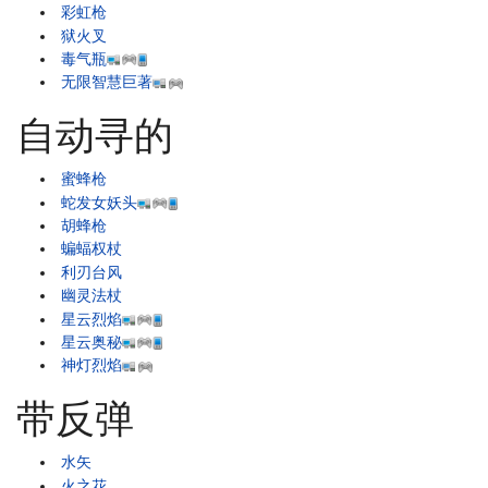
彩虹枪
狱火叉
毒气瓶
无限智慧巨著
自动寻的
蜜蜂枪
蛇发女妖头
胡蜂枪
蝙蝠权杖
利刃台风
幽灵法杖
星云烈焰
星云奥秘
神灯烈焰
带反弹
水矢
火之花