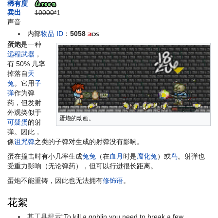
稀有度
卖出
10000*
1
声音
内部
物品 ID
：
5058
蛋炮
是一种
远程武器
，
有 50% 几率
掉落自
天
兔
。它用
子
弹
作为弹
药，但发射
外观类似于
蛋炮的动画。
可疑蛋
的射
弹。因此，
像
诅咒弹
之类的子弹对生成的射弹没有影响。
蛋在撞击时有小几率生成
兔兔
（在
血月
时是
腐化兔
）或
鸟
。射弹也
受重力影响（无论弹药），但可以行进很长距离。
蛋炮不能重铸，因此也无法拥有
修饰语
。
花絮
其工具提示“To kill a goblin you need to break a few