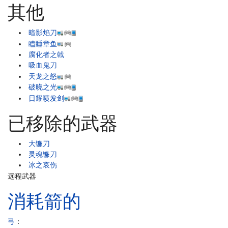
其他
暗影焰刀
瞌睡章鱼
腐化者之戟
吸血鬼刀
天龙之怒
破晓之光
日耀喷发剑
已移除的武器
大镰刀
灵魂镰刀
冰之哀伤
远程武器
消耗箭的
弓
：