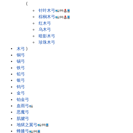
(
针叶木弓
棕榈木弓
红木弓
乌木弓
暗影木弓
珍珠木弓
木弓
)
铜弓
锡弓
铁弓
铅弓
银弓
钨弓
金弓
铂金弓
血雨弓
恶魔弓
肌腱弓
地狱之翼弓
蜂膝弓