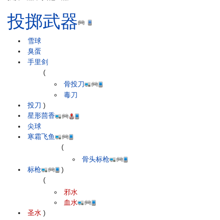
投掷武器
雪球
臭蛋
手里剑
(
骨投刀
毒刀
投刀
)
星形茴香
尖球
寒霜飞鱼
(
骨头标枪
标枪
)
(
邪水
血水
圣水
)