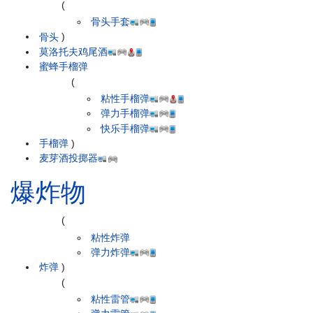
(
骨头手套
骨头
)
莫洛托夫鸡尾酒
蜜蜂手榴弹
(
粘性手榴弹
弹力手榴弹
快乐手榴弹
手榴弹
)
麦芽酒投掷器
爆炸物
(
粘性炸弹
弹力炸弹
炸弹
)
(
粘性雷管