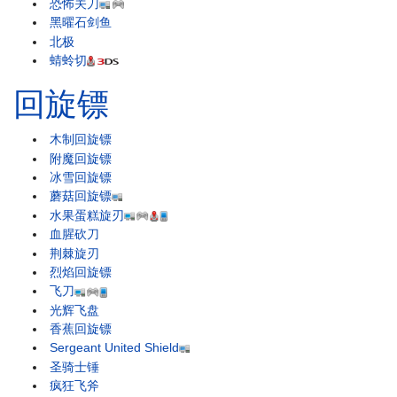
恐怖关刀
黑曜石剑鱼
北极
蜻蛉切
回旋镖
木制回旋镖
附魔回旋镖
冰雪回旋镖
蘑菇回旋镖
水果蛋糕旋刃
血腥砍刀
荆棘旋刃
烈焰回旋镖
飞刀
光辉飞盘
香蕉回旋镖
Sergeant United Shield
圣骑士锤
疯狂飞斧