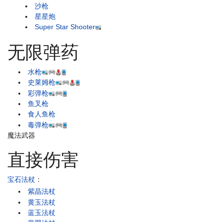
沙枪
星星炮
Super Star Shooter
无限弹药
水枪
史莱姆枪
彩弹枪
鱼叉枪
食人鱼枪
毒弹枪
魔法武器
直接伤害
宝石法杖
：
紫晶法杖
黄玉法杖
蓝玉法杖