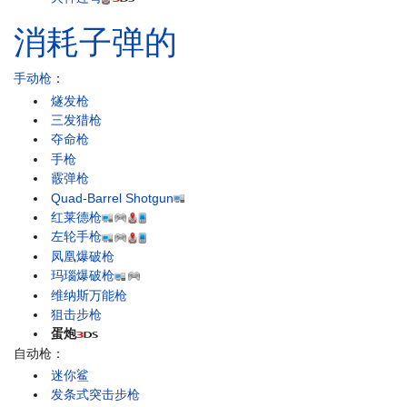
消耗子弹的
手动枪
：
燧发枪
三发猎枪
夺命枪
手枪
霰弹枪
Quad-Barrel Shotgun
红莱德枪
左轮手枪
凤凰爆破枪
玛瑙爆破枪
维纳斯万能枪
狙击步枪
蛋炮
自动枪：
迷你鲨
发条式突击步枪