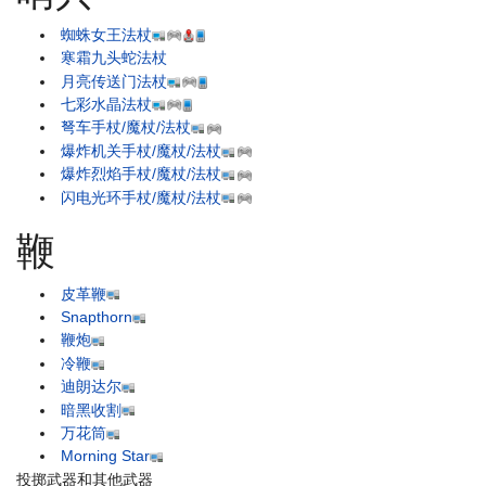
蜘蛛女王法杖
寒霜九头蛇法杖
月亮传送门法杖
七彩水晶法杖
弩车手杖/魔杖/法杖
爆炸机关手杖/魔杖/法杖
爆炸烈焰手杖/魔杖/法杖
闪电光环手杖/魔杖/法杖
鞭
皮革鞭
Snapthorn
鞭炮
冷鞭
迪朗达尔
暗黑收割
万花筒
Morning Star
投掷武器和其他武器