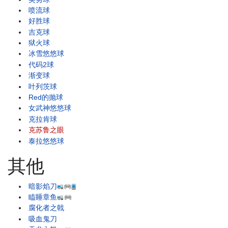
喷流球
好胜球
吉克球
狱火球
冰雪悠悠球
代码2球
渐变球
叶列茨球
Red的抛球
女武神悠悠球
克拉肯球
克苏鲁之眼
泰拉悠悠球
其他
暗影焰刀
瞌睡章鱼
腐化者之戟
吸血鬼刀