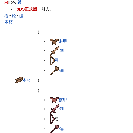
版
3DS正式版
：引入。
看
•
论
•
编
木材
(
盔甲
剑
弓
锤
木材
)
(
盔甲
剑
弓
锤