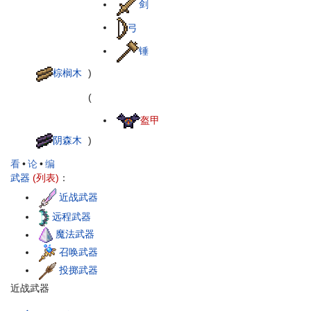
剑
弓
锤
棕榈木
)
(
盔甲
阴森木
)
看
•
论
•
编
武器
(列表)
：
近战武器
远程武器
魔法武器
召唤武器
投掷武器
近战武器