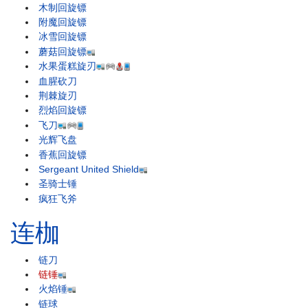
木制回旋镖
附魔回旋镖
冰雪回旋镖
蘑菇回旋镖
水果蛋糕旋刃
血腥砍刀
荆棘旋刃
烈焰回旋镖
飞刀
光辉飞盘
香蕉回旋镖
Sergeant United Shield
圣骑士锤
疯狂飞斧
连枷
链刀
链锤
火焰锤
链球