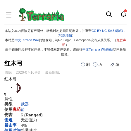
本站文本内容除另有声明外，转载时均必须注明出处，并遵守
CC BY-NC-SA 3.0协议
。
（
转载须知
）
本站是
中文Terraria Wiki
的镜像站，与Re-Logic、Gamepedia没有从属关系。（
免责声
明
）
由于镜像同步脚本的问题，本镜像站暂停更新。请前往
中文Terraria Wiki源站
访问最新
信息。
红木弓
刷
历
编
阅读
2020-07-10
更新
最新编辑:
跳
跳
红木弓
到
到
导
搜
航
索
属性
类型
武器
使用
弹药
箭
伤害
6
(Ranged)
击退
无击退力
暴击率
4%
使用时间
普通速度