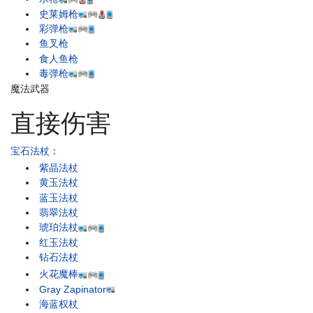
史莱姆枪
彩弹枪
鱼叉枪
食人鱼枪
毒弹枪
魔法武器
直接伤害
宝石法杖
：
紫晶法杖
黄玉法杖
蓝玉法杖
翡翠法杖
琥珀法杖
红玉法杖
钻石法杖
火花魔棒
Gray Zapinator
海蓝权杖