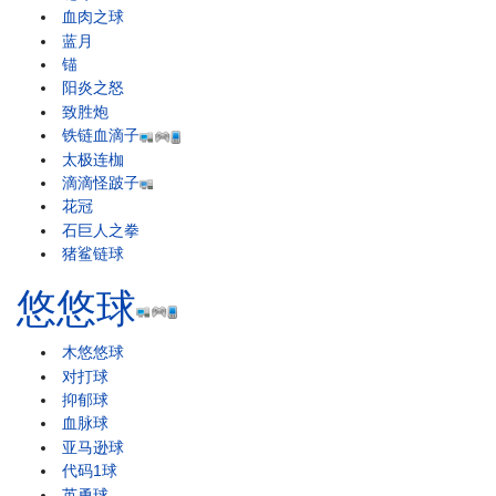
血肉之球
蓝月
锚
阳炎之怒
致胜炮
铁链血滴子
太极连枷
滴滴怪跛子
花冠
石巨人之拳
猪鲨链球
悠悠球
木悠悠球
对打球
抑郁球
血脉球
亚马逊球
代码1球
英勇球