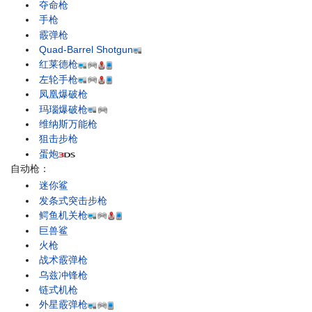
夺命枪
手枪
霰弹枪
Quad-Barrel Shotgun
红莱德枪
左轮手枪
凤凰爆破枪
玛瑙爆破枪
维纳斯万能枪
狙击步枪
蛋炮
自动枪：
迷你鲨
发条式突击步枪
鳄鱼机关枪
巨兽鲨
火枪
战术霰弹枪
乌兹冲锋枪
链式机枪
外星霰弹枪