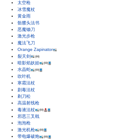
太空枪
冰雪魔杖
黄金雨
骷髅头法书
恶魔锄刀
激光步枪
魔法飞刀
Orange Zapinator
裂天剑
暗影焰妖娃
水晶蛇
吹叶机
寒霜法杖
剧毒法杖
剃刀松
高温射线枪
毒液法杖
邪恶三叉戟
泡泡枪
激光机枪
带电爆破炮