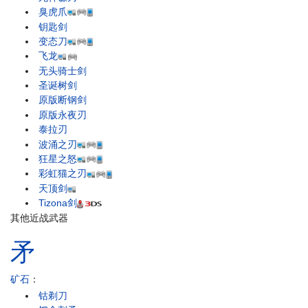
臭虎爪
钥匙剑
变态刀
飞龙
无头骑士剑
圣诞树剑
原版断钢剑
原版永夜刃
泰拉刃
波涌之刃
狂星之怒
彩虹猫之刃
天顶剑
Tizona剑
其他近战武器
矛
矿石
：
钴剃刀