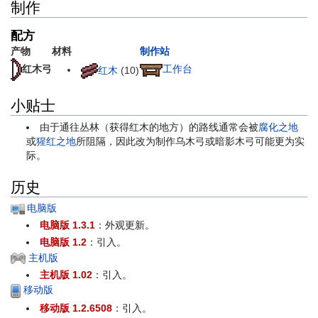
制作
配方
产物
材料
制作站
红木弓
工作台
红木
(10)
小贴士
由于通往丛林（获得红木的地方）的路线通常会被
腐化之地
或
猩红之地
所阻隔，因此改为制作乌木弓或暗影木弓可能更为实
际。
历史
电脑版
电脑版 1.3.1
：外观更新。
电脑版 1.2
：引入。
主机版
主机版 1.02
：引入。
移动版
移动版 1.2.6508
：引入。