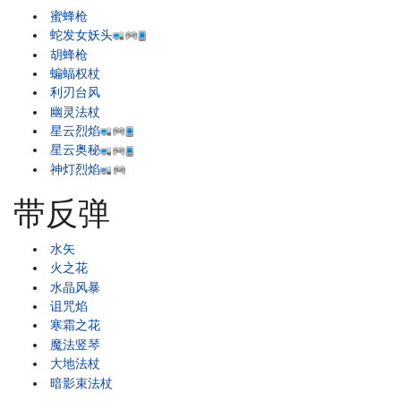
蜜蜂枪
蛇发女妖头
胡蜂枪
蝙蝠权杖
利刃台风
幽灵法杖
星云烈焰
星云奥秘
神灯烈焰
带反弹
水矢
火之花
水晶风暴
诅咒焰
寒霜之花
魔法竖琴
大地法杖
暗影束法杖