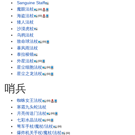
Sanguine Staff
魔眼法杖
海盗法杖
矮人法杖
沙漠虎杖
乌鸦法杖
致命球法杖
暴风雨法杖
泰拉棱镜
外星法杖
星尘细胞法杖
星尘之龙法杖
哨兵
蜘蛛女王法杖
寒霜九头蛇法杖
月亮传送门法杖
七彩水晶法杖
弩车手杖/魔杖/法杖
爆炸机关手杖/魔杖/法杖