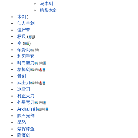
乌木剑
暗影木剑
木剑
)
仙人掌剑
僵尸臂
标尺
(
)
伞
(
)
颌骨剑
利刃手套
时尚剪刀
糖棒剑
骨剑
武士刀
冰雪刃
村正大刀
外星弯刀
Arkhalis剑
陨石光剑
星怒
紫挥棒鱼
附魔剑