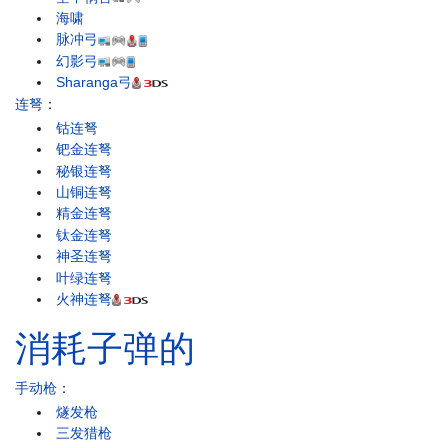
海啸
脉冲弓
幻影弓
Sharanga弓
连弩
：
钴连弩
钯金连弩
秘银连弩
山铜连弩
精金连弩
钛金连弩
神圣连弩
叶绿连弩
火神连弩
消耗子弹的
手动枪
：
燧发枪
三发猎枪