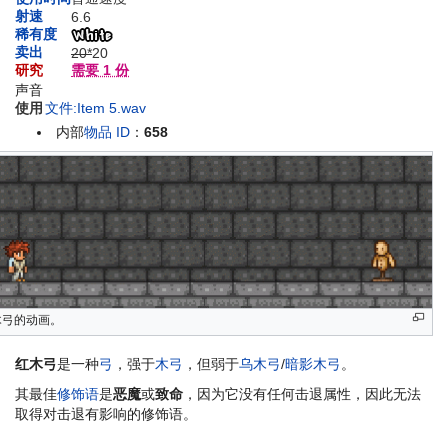
射速
6.6
稀有度
卖出
20*
20
研究
需要 1 份
声音
使用
文件:Item 5.wav
内部
物品 ID
：
658
木弓的动画。
红木弓
是一种
弓
，强于
木弓
，但弱于
乌木弓
/
暗影木弓
。
其最佳
修饰语
是
恶魔
或
致命
，因为它没有任何击退属性，因此无法
取得对击退有影响的修饰语。