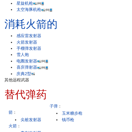
星旋机枪
太空海豚机枪
消耗火箭的
感应雷发射器
火箭发射器
手榴弹发射器
雪人炮
电圈发射器
喜庆弹射器
庆典2型
其他远程武器
替代弹药
子弹
：
箭
：
玉米糖步枪
尖桩发射器
钱币枪
火箭
：