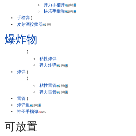
弹力手榴弹
快乐手榴弹
手榴弹
)
麦芽酒投掷器
爆炸物
(
粘性炸弹
弹力炸弹
炸弹
)
(
粘性雷管
弹力雷管
雷管
)
炸弹鱼
神圣手榴弹
可放置