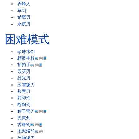
养蜂人
草剑
猎鹰刃
永夜刃
困难模式
珍珠木剑
精致手杖
拍拍手
毁灭刃
晶光刃
冰雪镰刀
短弯刀
霜印剑
断钢剑
种子弯刀
光束剑
舌锋剑
地狱烙印
死神镰刀