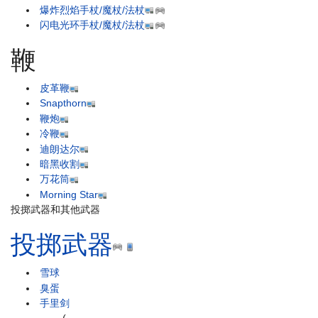
爆炸烈焰手杖/魔杖/法杖
闪电光环手杖/魔杖/法杖
鞭
皮革鞭
Snapthorn
鞭炮
冷鞭
迪朗达尔
暗黑收割
万花筒
Morning Star
投掷武器和其他武器
投掷武器
雪球
臭蛋
手里剑