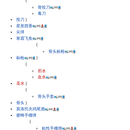
(
骨投刀
毒刀
投刀
)
星形茴香
尖球
寒霜飞鱼
(
骨头标枪
标枪
)
(
邪水
血水
圣水
)
(
骨头手套
骨头
)
莫洛托夫鸡尾酒
蜜蜂手榴弹
(
粘性手榴弹