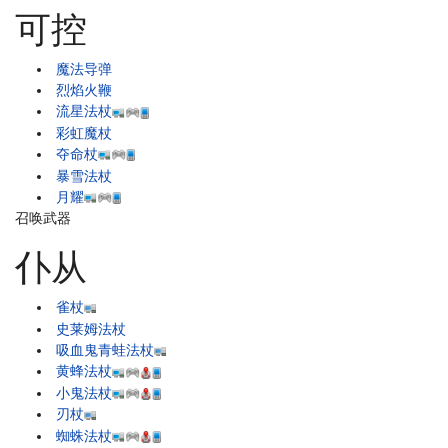
可控
魔法导弹
烈焰火鞭
流星法杖
彩虹魔杖
夺命杖
暴雪法杖
月耀
召唤武器
仆从
雀杖
史莱姆法杖
吸血鬼青蛙法杖
黄蜂法杖
小鬼法杖
刃杖
蜘蛛法杖