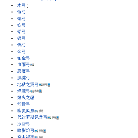
木弓
)
铜弓
锡弓
铁弓
铅弓
银弓
钨弓
金弓
铂金弓
血雨弓
恶魔弓
肌腱弓
地狱之翼弓
蜂膝弓
熔火之怒
骸骨弓
幽灵凤凰
代达罗斯风暴弓
冰雪弓
暗影焰弓
空中祸害