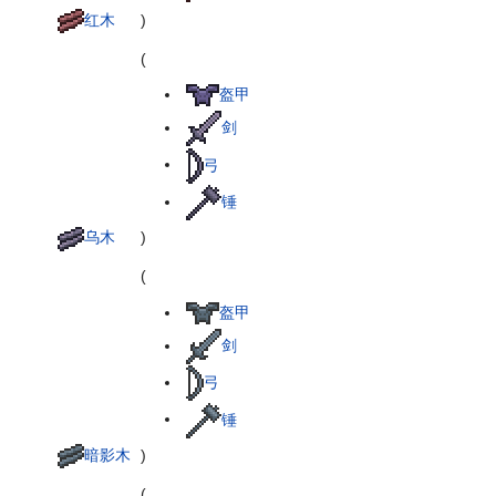
红木
)
(
盔甲
剑
弓
锤
乌木
)
(
盔甲
剑
弓
锤
暗影木
)
(