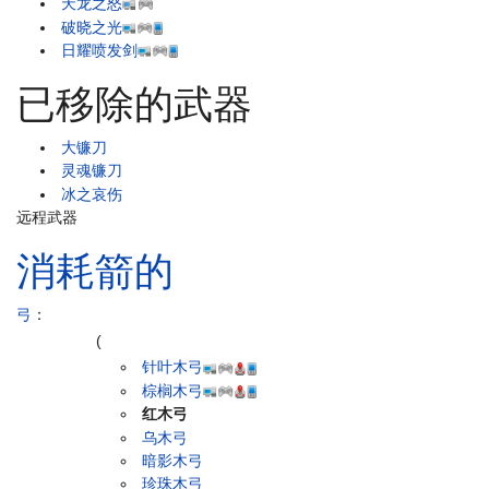
天龙之怒
破晓之光
日耀喷发剑
已移除的武器
大镰刀
灵魂镰刀
冰之哀伤
远程武器
消耗箭的
弓
：
(
针叶木弓
棕榈木弓
红木弓
乌木弓
暗影木弓
珍珠木弓