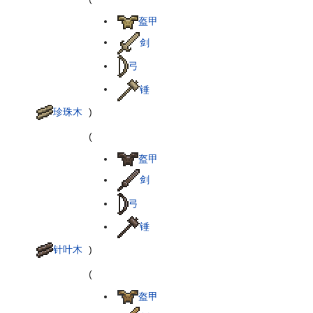
盔甲
剑
弓
锤
珍珠木
)
(
盔甲
剑
弓
锤
针叶木
)
(
盔甲