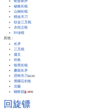
钯金刺矛
秘银长戟
山铜长戟
精金关刀
钛金三叉戟
永恒之枪
叶绿镋
其他：
长矛
三叉戟
腐叉
剑鱼
暗黑长戟
蘑菇长矛
恐怖关刀
黑曜石剑鱼
北极
蜻蛉切
回旋镖