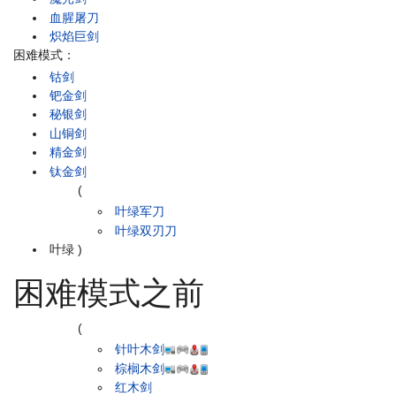
血腥屠刀
炽焰巨剑
困难模式：
钴剑
钯金剑
秘银剑
山铜剑
精金剑
钛金剑
(
叶绿军刀
叶绿双刃刀
叶绿
)
困难模式之前
(
针叶木剑
棕榈木剑
红木剑