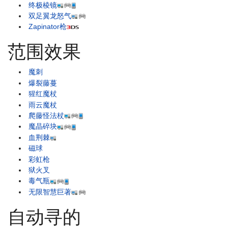
终极棱镜
双足翼龙怒气
Zapinator枪
范围效果
魔刺
爆裂藤蔓
猩红魔杖
雨云魔杖
爬藤怪法杖
魔晶碎块
血荆棘
磁球
彩虹枪
狱火叉
毒气瓶
无限智慧巨著
自动寻的