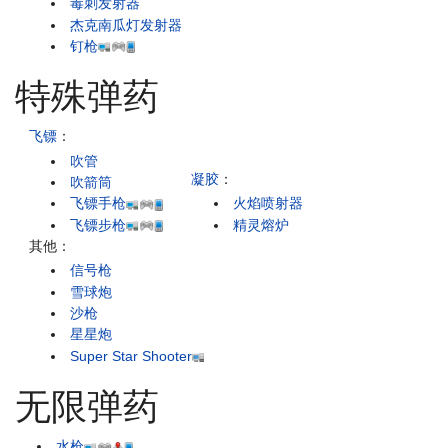
毒刺发射器
杰克南瓜灯发射器
钉枪
特殊弹药
飞镖
：
吹管
凝胶
：
吹箭筒
飞镖手枪
火焰喷射器
飞镖步枪
精灵熔炉
其他：
信号枪
雪球炮
沙枪
星星炮
Super Star Shooter
无限弹药
水枪