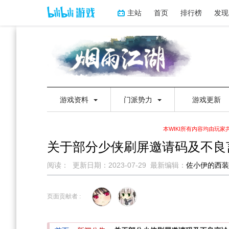
主站
首页
排行榜
发现
游戏资料
门派势力
游戏更新
本WIKI所有内容均由玩
关于部分少侠刷屏邀请码及不良
阅读：
更新日期：
2023-07-29
最新编辑：
佐小伊的西装
跳
跳
到
到
页面贡献者 :
导
搜
航
索