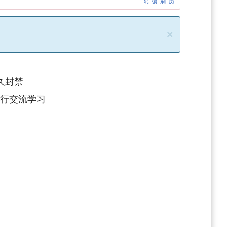
转
编
刷
历
×
久封禁
进行交流学习