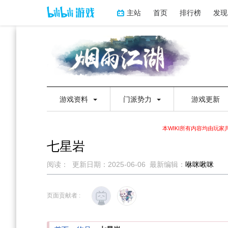
主站
首页
排行榜
发现
游戏资料
门派势力
游戏更新
本WIKI所有内容均由玩
七星岩
阅读：
更新日期：
2025-06-06
最新编辑：
咻咪啾咪
跳
跳
到
到
页面贡献者 :
导
搜
航
索