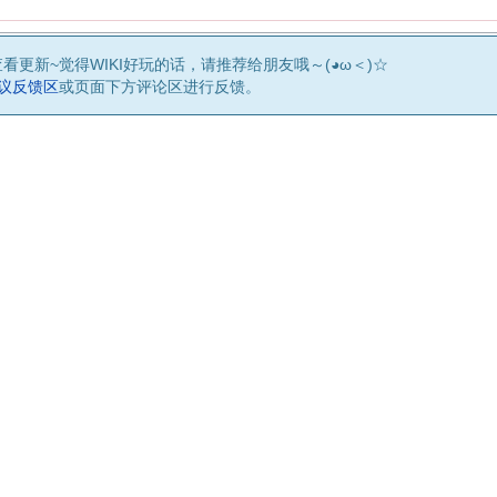
查看更新~觉得WIKI好玩的话，请推荐给朋友哦～(◕ω＜)☆
建议反馈区
或页面下方评论区进行反馈。