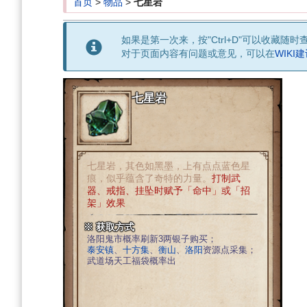
首页
>
物品
>
七星岩
如果是第一次来，按"Ctrl+D"可以收藏随时
对于页面内容有问题或意见，可以在
WIKI
七星岩
七星岩，其色如黑墨，上有点点蓝色星
痕，似乎蕴含了奇特的力量。
打制武
器、戒指、挂坠时赋予「命中」或「招
架」效果
※ 获取方式
洛阳鬼市概率刷新3两银子购买；
泰安镇
、
十方集
、
衡山
、
洛阳
资源点采集；
武道场天工福袋概率出